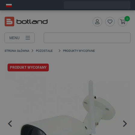
Zamów w ciągu:
6
:
27
:
45
, a wyślemy dziś!
0
MENU
STRONA GŁÓWNA
POZOSTAŁE
PRODUKTY WYCOFANE
PRODUKT WYCOFANY