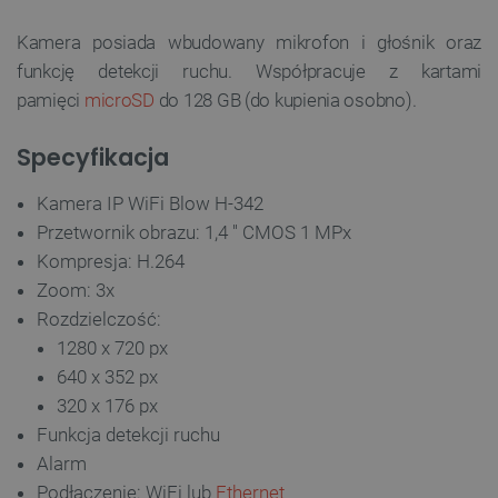
Kamera posiada wbudowany mikrofon i głośnik oraz
funkcję detekcji ruchu. Współpracuje z kartami
pamięci
microSD
do 128 GB (do kupienia osobno).
Specyfikacja
Kamera IP WiFi Blow H-342
Przetwornik obrazu: 1,4 '' CMOS 1 MPx
Kompresja: H.264
Zoom: 3x
Rozdzielczość:
1280 x 720 px
640 x 352 px
320 x 176 px
Funkcja detekcji ruchu
Alarm
Podłączenie: WiFi lub
Ethernet