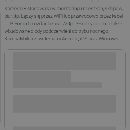
Kamera IP stosowana w monitoringu mieszkań, sklepów,
biur, itp. Łączy się przez WiFi lub przewodowo przez kabel
UTP. Posiada rozdzielczość 720p i 3-krotny zoom, a także
wbudowane diody podczerwieni do trybu nocnego.
Kompatybilna z systemami Android, iOS oraz Windows.
Sprawdź opcje płatności i finansowania:
SPRAWDŹ ILOŚĆ
i
Niedostępny
Produkt wycofany