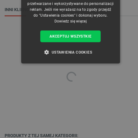
przetwarzane i wykorzystywane do personalizacji
INNI KLIENCI OGLĄDALI RÓWNIEŻ:
reklam. Jeśli nie wyrażasz na to zgody przejdź
do "Ustawienia cookies" i dokonaj wyboru.
Dowiedz się więcej
AKCEPTUJ WSZYSTKIE
USTAWIENIA COOKIES
NIEZBĘDNE
WYDAJNOŚĆ
TARGETOWANIE
FUNKCJONALNOŚĆ
Niezbędne
Wydajność
Targetowanie
Funkcjonalność
PRODUKTY Z TEJ SAMEJ KATEGORII: