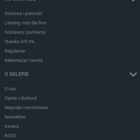
Dostawa i płatność
Leasing i raty dla firm
Dostawcy i partnerzy
Stawka VAT 0%
Regulamin
Reklamacje i zwroty
O SKLEPIE
O nas
_smvs
.botland.com.pl
Opinie o Botland
Nagrody i wyróżnienia
Newsletter
Kariera
LaSID
Quality Unit LLC
botland.com.pl
RODO