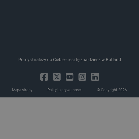
_lb_ccc
.botland.com.pl
Pomysł należy do Ciebie - resztę znajdziesz w Botland
critData
botland.com.pl
Mapa strony
Polityka prywatności
© Copyright 2026