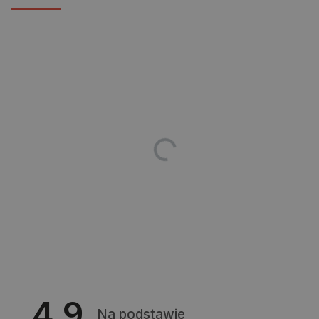
Niezbędne pliki cookie umożliwiają korzystanie z
podstawowych funkcji strony internetowej, takich
jak logowanie użytkownika i zarządzanie kontem.
Bez niezbędnych plików cookie nie można
prawidłowo korzystać ze strony internetowej.
Provider /
Nazwa
Domena
PrestaShop-[abcdef0123456789]{32}
.botland.com.pl
_lb
.botland.com.pl
4.9
Na podstawie