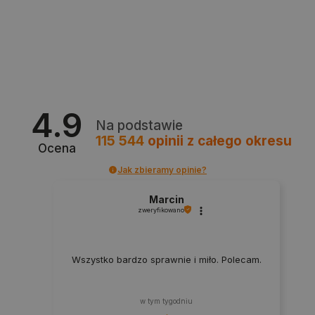
critCartData
botland.com.pl
4.9
Na podstawie
115 544
opinii
z całego okresu
Ocena
Jak zbieramy opinie?
critAccountId
botland.com.pl
Marcin
zweryfikowano
Wszystko bardzo sprawnie i miło. Polecam.
w tym tygodniu