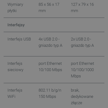
Wymiary
85 x 56 x 17
127 x 79 x 16
płytki
mm
mm
Interfejsy
Interfejs USB
4x USB 2.0 -
2x USB 2.0 -
Polityce prywatności Google
gniazdo typ A
gniazdo typ A
VISITOR_PRIVACY_METADATA
YouTube
.youtube.com
Interfejs
port Ethernet
port Ethernet
sieciowy
10/100 Mbps
10/100/1000
Mbps
Interfejs
802.11 b/g/n
brak,
WiFi
150 Mbps
dedykowane
złącze