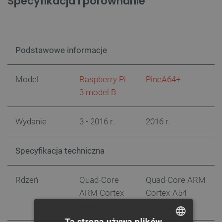
Specyfikacja i porównanie
Podstawowe informacje
Model
Raspberry Pi
PineA64+
3 model B
Wydanie
3 - 2016 r.
2016 r.
Specyfikacja techniczna
Rdzeń
Quad-Core
Quad-Core ARM
ARM Cortex
Cortex-A54
A53
Ta strona używa plików