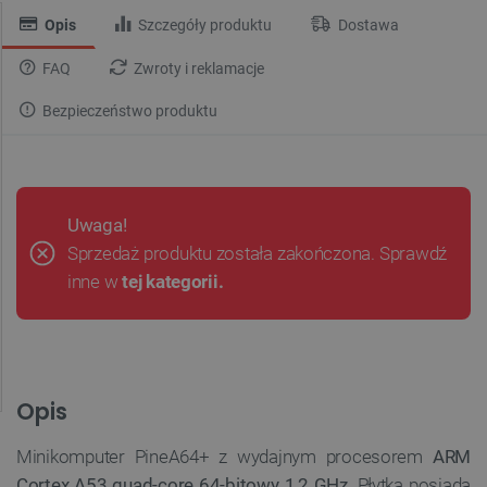
Opis
Szczegóły produktu
Dostawa
FAQ
Zwroty i reklamacje
Bezpieczeństwo produktu
Uwaga!
Sprzedaż produktu została zakończona. Sprawdź
inne w
tej kategorii.
Opis
Minikomputer PineA64+ z wydajnym procesorem
ARM
Cortex A53 quad-core 64-bitowy 1,2 GHz
. Płytka posiada