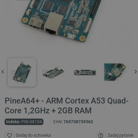
PineA64+ - ARM Cortex A53 Quad-
Core 1,2GHz + 2GB RAM
Indeks:
PIN-08154
EAN:
765738739362
Zadaj pytanie
Dodaj do schowka