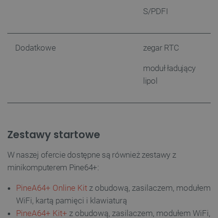
S/PDFI
PHPSESSID
PHP.net
botland.com.pl
Dodatkowe
zegar RTC
moduł ładujący
lipol
Zestawy startowe
W naszej ofercie dostępne są również zestawy z
minikomputerem Pine64+:
PineA64+ Online Kit
z obudową, zasilaczem, modułem
WiFi, kartą pamięci i klawiaturą
PineA64+ Kit+
z obudową, zasilaczem, modułem WiFi,