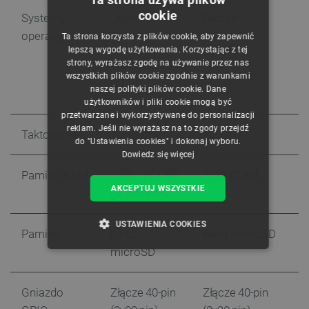
cookie
Systemy
Linux
Debian
POLISH
operacyjne
Raspbian
Ta strona korzysta z plików cookie, aby zapewnić
CZECH
Ubuntu
lepszą wygodę użytkowania. Korzystając z tej
strony, wyrażasz zgodę na używanie przez nas
Windows 10
ENGLISH
Android itp.
wszystkich plików cookie zgodnie z warunkami
loT
naszej polityki plików cookie. Dane
GERMAN
użytkowników i pliki cookie mogą być
przetwarzane i wykorzystywane do personalizacji
reklam. Jeśli nie wyrażasz na to zgody przejdź
Taktowanie
1,2 GHz
1,2 GHz
do "Ustawienia cookies" i dokonaj wyboru.
Dowiedz się więcej
Pamięć RAM
1 GB LPDDR2
2 GB DDR3
AKCEPTUJ WSZYSTKIE
@ 900 MHz
USTAWIENIA COOKIES
Pamięć
karta
karta microSD
microSD
NIEZBĘDNE
WYDAJNOŚĆ
TARGETOWANIE
Gniazdo
Złącze 40-pin
Złącze 40-pin