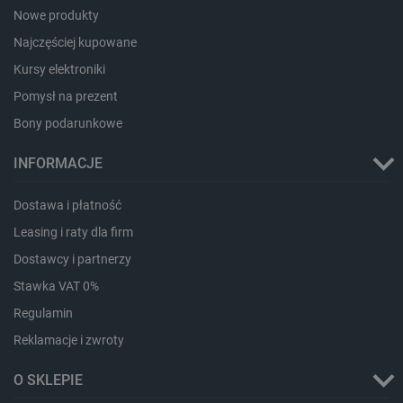
_uetvid
Pamięć
Nowe produkty
lokalna
Najczęściej kupowane
_smsps
Pamięć
lokalna
Kursy elektroniki
lastExternalReferrer
Pamięć
Pomysł na prezent
lokalna
Bony podarunkowe
ea_lu_ts
Pamięć
lokalna
INFORMACJE
ea_gu_ts
Pamięć
lokalna
Dostawa i płatność
_gcl_ls
Pamięć
lokalna
Leasing i raty dla firm
_smps
Pamięć
lokalna
Dostawcy i partnerzy
luigis.env.v2.159265-
Pamięć
Stawka VAT 0%
182023
sesji
Regulamin
_uetsid_exp
Pamięć
lokalna
Reklamacje i zwroty
_uetsid
Pamięć
lokalna
O SKLEPIE
_smsp-r-65208
Pamięć