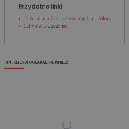
Przydatne linki
isListDisplay
botland.com.pl
Dokumentacje zastosowanych modułów
Schemat urządzenia
_lb_ccc
.botland.com.pl
INNI KLIENCI OGLĄDALI RÓWNIEŻ:
critData
botland.com.pl