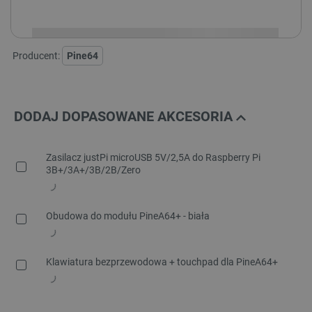
i
Niedostępny
Produkt wycofany
Producent:
Pine64
DODAJ DOPASOWANE AKCESORIA
Zasilacz justPi microUSB 5V/2,5A do Raspberry Pi
3B+/3A+/3B/2B/Zero
Obudowa do modułu PineA64+ - biała
Klawiatura bezprzewodowa + touchpad dla PineA64+