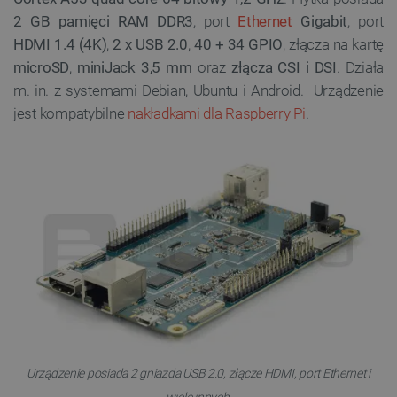
2 GB pamięci RAM
DDR3
, port
Ethernet
Gigabit
, port
HDMI 1.4 (4K)
,
2 x USB 2.0
,
40 + 34 GPIO
, złącza na kartę
microSD
,
miniJack 3,5 mm
oraz
złącza CSI i DSI
. Działa
m. in. z systemami Debian, Ubuntu i Android. Urządzenie
jest kompatybilne
nakładkami dla Raspberry Pi
.
Urządzenie posiada 2 gniazda USB 2.0, złącze HDMI, port Ethernet i
wiele innych.