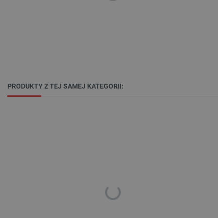
PRODUKTY Z TEJ SAMEJ KATEGORII:
CookieScriptConsent
CookieScript
botland.com.pl
LaVisitorId_Ym90bGFuZC5sYWRlc2suY29tLw
.botland.com.pl