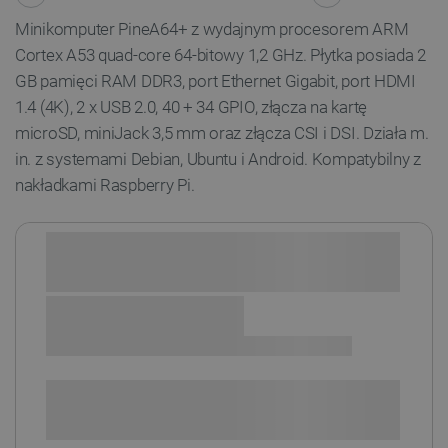
Minikomputer PineA64+ z wydajnym procesorem ARM
Cortex A53 quad-core 64-bitowy 1,2 GHz. Płytka posiada 2
GB pamięci RAM DDR3, port Ethernet Gigabit, port HDMI
1.4 (4K), 2 x USB 2.0, 40 + 34 GPIO, złącza na kartę
microSD, miniJack 3,5 mm oraz złącza CSI i DSI. Działa m.
in. z systemami Debian, Ubuntu i Android. Kompatybilny z
nakładkami Raspberry Pi.
Sprawdź opcje płatności i finansowania:
SPRAWDŹ ILOŚĆ