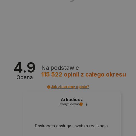
Polityce prywatności Google
VISITOR_PRIVACY_METADATA
YouTube
.youtube.com
4.9
Na podstawie
115 522
opinii
z całego okresu
Ocena
Jak zbieramy opinie?
Arkadiusz
zweryfikowano
Doskonała obsługa i szybka realizacja.