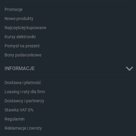
Promocje
PHPSESSID
PHP.net
botland.com.pl
Nowe produkty
Najczęściej kupowane
Kursy elektroniki
Pomysł na prezent
Bony podarunkowe
INFORMACJE
Dostawa i płatność
Leasing i raty dla firm
Dostawcy i partnerzy
Stawka VAT 0%
Regulamin
Reklamacje i zwroty
_smvs
.botland.com.pl