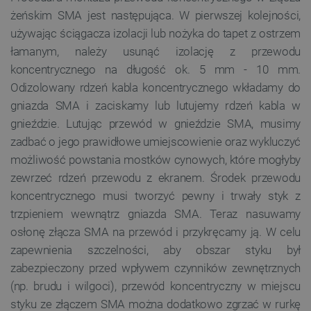
żeńskim SMA jest następująca. W pierwszej kolejności,
używając ściągacza izolacji lub nożyka do tapet z ostrzem
łamanym, należy usunąć izolację z przewodu
koncentrycznego na długość ok. 5 mm - 10 mm.
Odizolowany rdzeń kabla koncentrycznego wkładamy do
gniazda SMA i zaciskamy lub lutujemy rdzeń kabla w
gnieździe. Lutując przewód w gnieździe SMA, musimy
zadbać o jego prawidłowe umiejscowienie oraz wykluczyć
możliwość powstania mostków cynowych, które mogłyby
zewrzeć rdzeń przewodu z ekranem. Środek przewodu
koncentrycznego musi tworzyć pewny i trwały styk z
trzpieniem wewnątrz gniazda SMA. Teraz nasuwamy
osłonę złącza SMA na przewód i przykręcamy ją. W celu
zapewnienia szczelności, aby obszar styku był
zabezpieczony przed wpływem czynników zewnętrznych
(np. brudu i wilgoci), przewód koncentryczny w miejscu
styku ze złączem SMA można dodatkowo zgrzać w rurkę