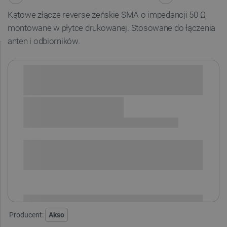
Kątowe złącze reverse żeńskie SMA o impedancji 50 Ω
montowane w płytce drukowanej. Stosowane do łączenia
anten i odbiorników.
Sprawdź opcje płatności i finansowania:
SPRAWDŹ ILOŚĆ
i
Niedostępny
Produkt wycofany
Producent:
Akso