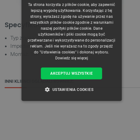
Ta strona korzysta z plików cookie, aby zapewnić
CZECH
lepszą wygodę użytkowania. Korzystając z tej
strony, wyrażasz zgodę na używanie przez nas
ENGLISH
wszystkich plików cookie zgodnie z warunkami
Specyfikacja złącza
naszej polityki plików cookie. Dane
GERMAN
użytkowników i pliki cookie mogą być
Typ złącza: żeńskie RP-SMA
przetwarzane i wykorzystywane do personalizacji
Impedancja: 50 Ω
reklam. Jeśli nie wyrażasz na to zgody przejdź
do "Ustawienia cookies" i dokonaj wyboru.
Montaż: THT
Dowiedz się więcej
AKCEPTUJ WSZYSTKIE
INNI KLIENCI OGLĄDALI RÓWNIEŻ:
USTAWIENIA COOKIES
NIEZBĘDNE
WYDAJNOŚĆ
TARGETOWANIE
FUNKCJONALNOŚĆ