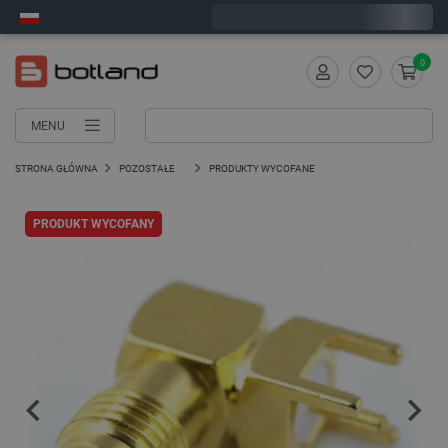
Zamów w ciągu:
0
:
13
:
54
, a wyślemy dziś!
0
MENU
STRONA GŁÓWNA
POZOSTAŁE
PRODUKTY WYCOFANE
PRODUKT WYCOFANY