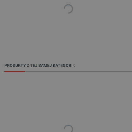
Niezbędne
Wydajność
Targetowanie
Funkcjonalność
Niezbędne pliki cookie umożliwiają korzystanie z
podstawowych funkcji strony internetowej, takich
jak logowanie użytkownika i zarządzanie kontem.
Bez niezbędnych plików cookie nie można
prawidłowo korzystać ze strony internetowej.
PRODUKTY Z TEJ SAMEJ KATEGORII:
Provider /
Nazwa
Domena
PrestaShop-[abcdef0123456789]{32}
.botland.com.pl
_lb
.botland.com.pl