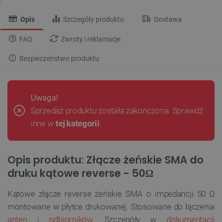
Opis
Szczegóły produktu
Dostawa
FAQ
Zwroty i reklamacje
Bezpieczeństwo produktu
Uwaga!
Sprzedaż produktu została zakończona. Sprawdź
inne w
tej kategorii
.
Opis produktu: Złącze żeńskie SMA do
druku kątowe reverse - 50Ω
Kątowe złącze reverse żeńskie SMA o impedancji 50 Ω
montowane w płytce drukowanej. Stosowane do łączenia
anten i odbiorników
. Szczegóły w
dokumentacji