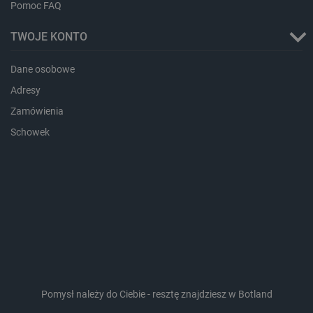
Pomoc FAQ
TWOJE KONTO
Dane osobowe
_lb_ccc
.botland.com.pl
Adresy
Zamówienia
Schowek
critData
botland.com.pl
Pomysł należy do Ciebie - resztę znajdziesz w Botland