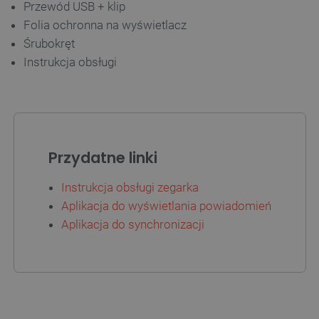
Przewód USB + klip
Folia ochronna na wyświetlacz
_lb
.botland.com.pl
Śrubokręt
Instrukcja obsługi
Przydatne linki
Polityce prywatności Google
Instrukcja obsługi zegarka
Aplikacja do wyświetlania powiadomień
VISITOR_PRIVACY_METADATA
YouTube
Aplikacja do synchronizacji
.youtube.com