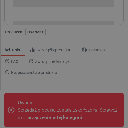
i
Niedostępny
Produkt wycofany
Producent:
OverMax
Opis
Szczegóły produktu
Dostawa
FAQ
Zwroty i reklamacje
Bezpieczeństwo produktu
Uwaga!
Sprzedaż produktu została zakończona. Sprawdź
inne
urządzenia w tej kategorii
.