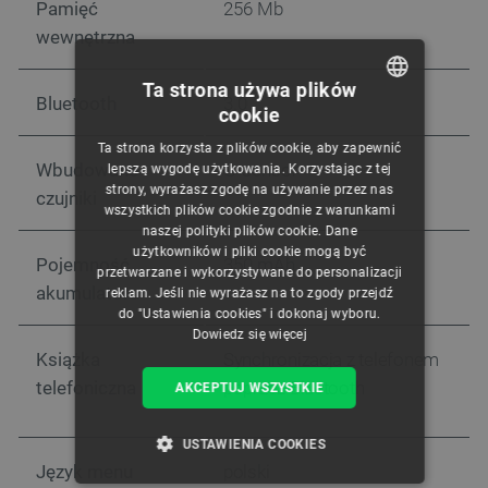
Pamięć
256 Mb
wewnętrzna
Ta strona używa plików
Bluetooth
3.0
cookie
POLISH
Ta strona korzysta z plików cookie, aby zapewnić
CZECH
Wbudowane
G-sensor
lepszą wygodę użytkowania. Korzystając z tej
strony, wyrażasz zgodę na używanie przez nas
czujniki
ENGLISH
wszystkich plików cookie zgodnie z warunkami
naszej polityki plików cookie. Dane
GERMAN
użytkowników i pliki cookie mogą być
Pojemność
350 mAh
przetwarzane i wykorzystywane do personalizacji
akumulatora
reklam. Jeśli nie wyrażasz na to zgody przejdź
do "Ustawienia cookies" i dokonaj wyboru.
Dowiedz się więcej
Książka
Synchronizacja z telefonem
telefoniczna
poprzez Bluetooth
AKCEPTUJ WSZYSTKIE
USTAWIENIA COOKIES
Język menu
polski