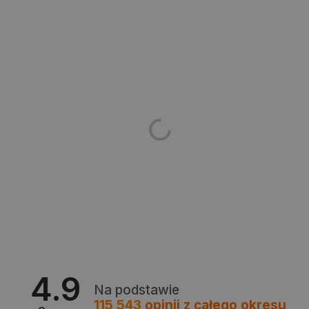
PHPSESSID
PHP.net
botland.com.pl
4.9
Na podstawie
115 543
opinii
z całego okresu