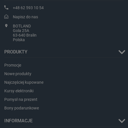
+48 62 593 10 54
Napisz do nas
BOTLAND
Gola 25A
isListDisplay
botland.com.pl
63-640 Bralin
Polska
PRODUKTY
Promocje
_lb_ccc
.botland.com.pl
Nowe produkty
Najczęściej kupowane
Kursy elektroniki
Pomysł na prezent
Bony podarunkowe
INFORMACJE