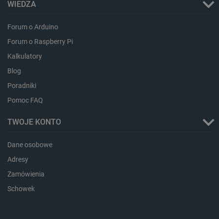
WIEDZA
Forum o Arduino
LaVisitorId_Ym90bGFuZC5sYWRlc2suY29tLw
.botland.com.pl
Forum o Raspberry Pi
Kalkulatory
Blog
critCartData
botland.com.pl
Poradniki
Pomoc FAQ
TWOJE KONTO
Dane osobowe
Adresy
critAccountId
botland.com.pl
Zamówienia
Schowek