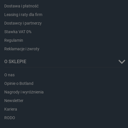
Dostawa i płatność
critData
botland.com.pl
Leasing i raty dla firm
Dostawcy i partnerzy
Stawka VAT 0%
Regulamin
Reklamacje i zwroty
O SKLEPIE
O nas
CookieScriptConsent
CookieScript
Opinie o Botland
botland.com.pl
Nagrody i wyróżnienia
Newsletter
Kariera
RODO