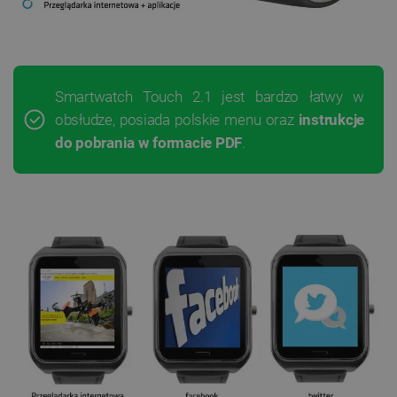
Smartwatch Touch 2.1 jest bardzo łatwy w
obsłudze, posiada polskie menu oraz
instrukcje
do pobrania w formacie PDF
.