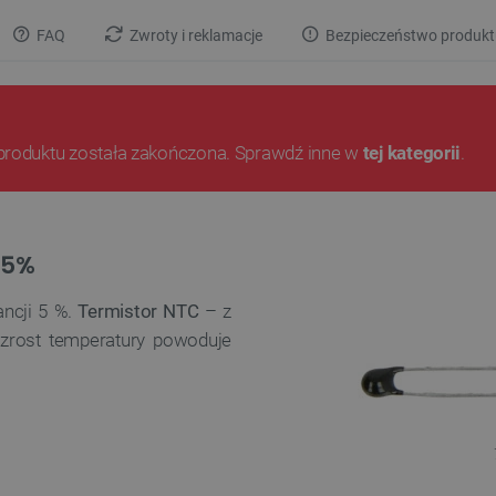
FAQ
Zwroty i reklamacje
Bezpieczeństwo produkt
produktu została zakończona. Sprawdź inne w
tej kategorii
.
 5%
ancji 5 %.
Termistor NTC
– z
zrost temperatury powoduje