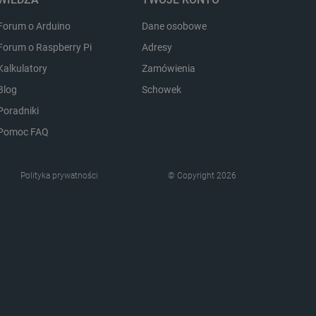
ozpoznawania osoby
Forum o Arduino
Dane osobowe
pewnienia, aby zawartość
Forum o Raspberry Pi
Adresy
 gdy użytkownik porusza się
 lub gdy opuszcza sklep i
Kalkulatory
Zamówienia
Blog
Schowek
ny do przechowywania
nie zalogowanego na stronie
Poradniki
zową rolę w zapewnianiu
zanych z sesjami
Pomoc FAQ
em kontami.
Polityka prywatności
© Copyright 2026
Opis