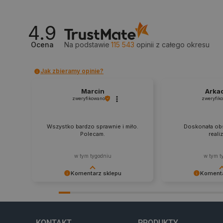
LaSID
4.9
Ocena
Na podstawie
115 543
opinii
z całego okresu
__cf_bm
Jak zbieramy opinie?
isListDisplay
Marcin
Arka
zweryfikowano
zweryfik
_lb_ccc
Wszystko bardzo sprawnie i miło.
Doskonała obs
Polecam.
reali
critData
w tym tygodniu
w tym t
Komentarz sklepu
Komenta
Dziękujemy za najwyższą ocenę.
Zadowolenie klient
CookieScriptConsent
Cieszymy się, że nasz sprzęt trafił w
najlepsza nagroda
dobre ręce. Polecamy się na
zapraszamy na kol
przyszłość.
KONTAKT
PRODUKTY