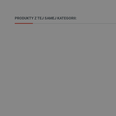
_lb
PRODUKTY Z TEJ SAMEJ KATEGORII:
VISITOR_PRIVACY_METAD
Polityce prywa
__cf_bm
__cf_bm
PHPSESSID
_smvs