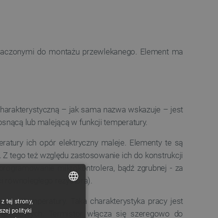
znaczonymi do montażu przewlekanego. Element ma
charakterystyczną – jak sama nazwa wskazuje – jest
snącą lub malejącą w funkcji temperatury.
tury ich opór elektryczny maleje. Elementy te są
i. Z tego też względu zastosowanie ich do konstrukcji
programowanie mikrokontrolera, bądź zgrubnej - za
 równoległego rezystora).
stem temperatury. Taka charakterystyka pracy jest
 tej strony,
POLISH
ej polityki
iążeniowych. Termistor włącza się szeregowo do
CZECH