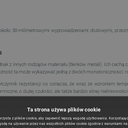
z około 30-milimetrowymi wyprowadzeniami drutowymi, prze
a
ak z innych rodzajów materiału (tlenków metali). Ich cechą 
ależność ta może wykazywać jedną z dwóch monotoniczności: ro
zynnik rezystancji co oznacza, że wraz ze wzrostem tempera
miczne, o dużej czułości, ale także bardzo silnej nieliniowośc
maga linearyzacji – precyzyjnej, dokonywanej zwykle przez o
ęściej stosowany jest dodatkowy obwód analogowy w postaci
Ta strona używa plików cookie
omiast niską rezystancję, która szybko rośnie wraz ze wzro
orzysta z plików cookie, aby zapewnić lepszą wygodę użytkowania. Korzystając z
godę na używanie przez nas wszystkich plików cookie zgodnie z warunkami nasz
, skutecznych i niezawodnych zabezpieczeń przeciwprzec