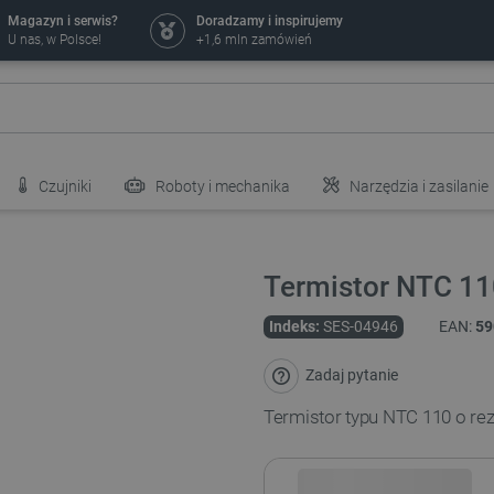
Magazyn i serwis?
Doradzamy i inspirujemy
U nas, w Polsce!
+1,6 mln zamówień
Czujniki
Roboty i mechanika
Narzędzia i zasilanie
Termistor NTC 1
Indeks:
SES-04946
EAN:
59
Zadaj pytanie
Termistor typu NTC 110 o rezy