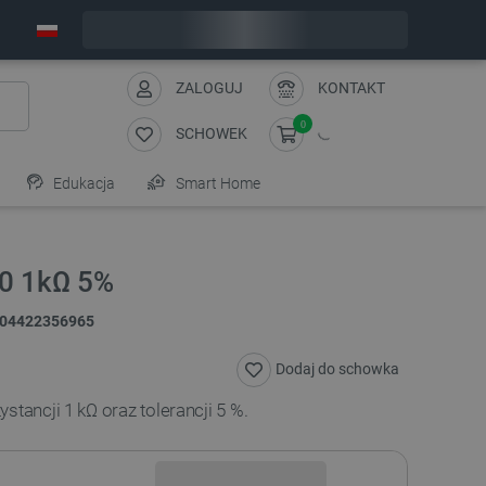
Wyślemy w poniedziałek
ZALOGUJ
KONTAKT
0
SCHOWEK
Edukacja
Smart Home
10 1kΩ 5%
04422356965
Dodaj do schowka
stancji 1 kΩ oraz tolerancji 5 %.