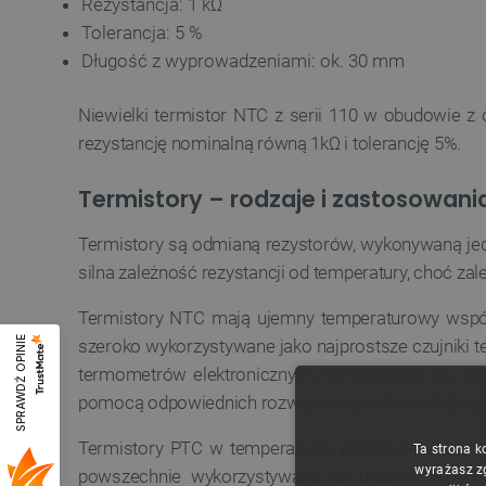
Rezystancja: 1 kΩ
Tolerancja: 5 %
Długość z wyprowadzeniami: ok. 30 mm
Niewielki termistor NTC z serii 110 w obudowie 
rezystancję nominalną równą 1kΩ i tolerancję 5%.
Termistory – rodzaje i zastosowani
Termistory są odmianą rezystorów, wykonywaną jedn
silna zależność rezystancji od temperatury, choć z
Termistory NTC mają ujemny temperaturowy współc
SPRAWDŹ OPINIE
szeroko wykorzystywane jako najprostsze czujniki ter
termometrów elektronicznych, termostatów itp. wy
pomocą odpowiednich rozwiązań sprzętowych (najcz
Termistory PTC w temperaturze pokojowej mają nat
Ta strona k
wyrażasz z
powszechnie wykorzystywana do budowy prostych