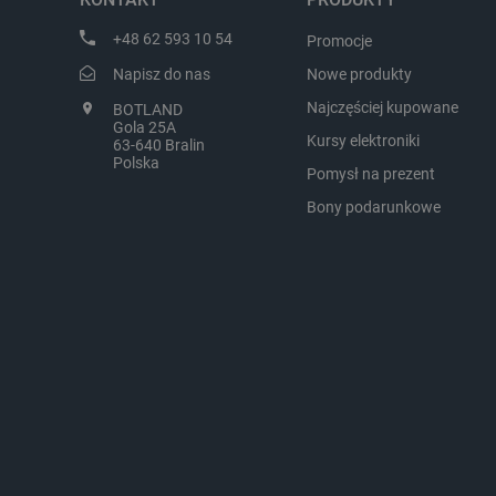
LaVisitorId_Ym90bGFuZC5
+48 62 593 10 54
Promocje
critCartData
Napisz do nas
Nowe produkty
Najczęściej kupowane
BOTLAND
Gola 25A
Kursy elektroniki
63-640 Bralin
critAccountId
Polska
Pomysł na prezent
Bony podarunkowe
Storage declaration
Nazwa
_uetvid_exp
dlapi_ucp
_cltk
smforms
_smvc
lbx_ac_easystorage