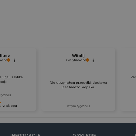
sekund
sesji użytkownika przez żąd
Quality Unit LLC
Sesja
Ten plik cookie służy do ś
botland.com.pl
Analytics i anonimowych inf
użytkownika.
Cloudflare Inc.
29 minut 47
Ten plik cookie służy do roz
.bambulab.com
sekund
to korzystne dla strony int
umożliwia tworzenie ważny
korzystania z jej witryny in
botland.com.pl
Sesja
Ten plik cookie służy do p
użytkownika w zakresie sp
diusz
Witalij
produktów.
owano
zweryfikowano
.botland.com.pl
1 rok
Ten plik cookie jest używa
użytkownika na korzystanie 
internetowej, zapewniając
ługa i szybka
Za
prawnymi w celu uzyskania 
zacja.
Nie otrzymałem przesyłki; dostawa
plików cookie.
jest bardzo kiepska.
botland.com.pl
9 minut 46
Ten plik cookie jest używa
ygodniu
sekund
krytycznych danych użytkow
wydajności i funkcjonalnośc
rz sklepu
w tym tygodniu
zapewniając bardziej sper
użytkownika.
a to dla nas
Dzięk
CookieScript
2 miesiące 4
Ten plik cookie jest używan
. Dziękujemy i
dobre
botland.com.pl
tygodnie
Script.com do zapamiętywan
ejne zakupy.
korzys
zgody użytkownika na pliki 
ponow
aby baner cookie Cookie-Sc
INFORMACJE
O SKLEPIE