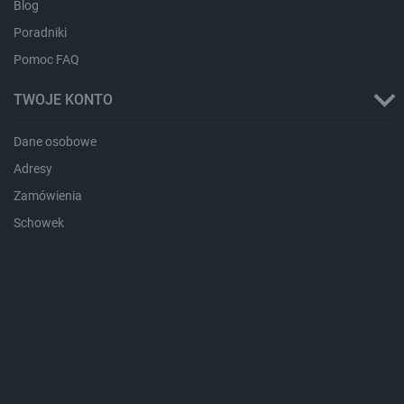
Blog
Poradniki
Pomoc FAQ
TWOJE KONTO
Dane osobowe
critData
botland.com.pl
Adresy
Zamówienia
Schowek
CookieScriptConsent
CookieScript
botland.com.pl