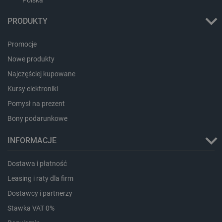
Polska
PRODUKTY
Promocje
Nowe produkty
Najczęściej kupowane
Kursy elektroniki
Pomysł na prezent
_smvs
.botland.com.pl
Bony podarunkowe
INFORMACJE
Dostawa i płatność
LaSID
Quality Unit LLC
Leasing i raty dla firm
botland.com.pl
Dostawcy i partnerzy
Stawka VAT 0%