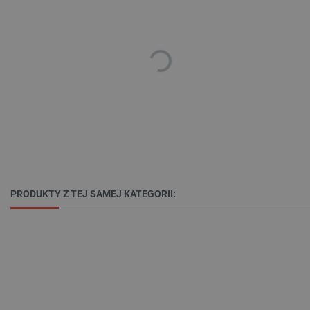
prawidłowo korzystać ze strony internetowej.
Provider /
Nazwa
Domena
PrestaShop-[abcdef0123456789]{32}
.botland.com.pl
_lb
.botland.com.pl
PRODUKTY Z TEJ SAMEJ KATEGORII:
Polityce prywatności Google
VISITOR_PRIVACY_METADATA
YouTube