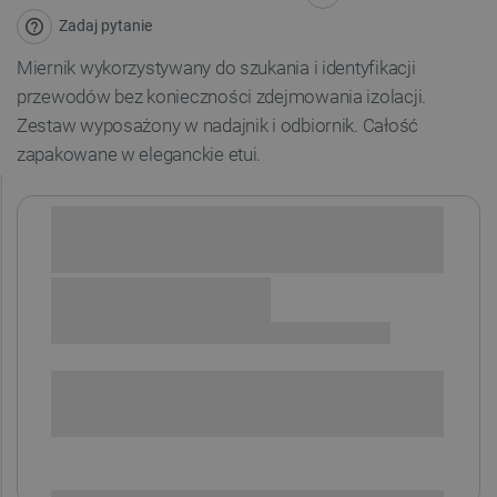
Zadaj pytanie
Miernik wykorzystywany do szukania i identyfikacji
przewodów bez konieczności zdejmowania izolacji.
Zestaw wyposażony w nadajnik i odbiornik. Całość
zapakowane w eleganckie etui.
Sprawdź opcje płatności i finansowania:
SPRAWDŹ ILOŚĆ
i
Niedostępny
Produkt wycofany