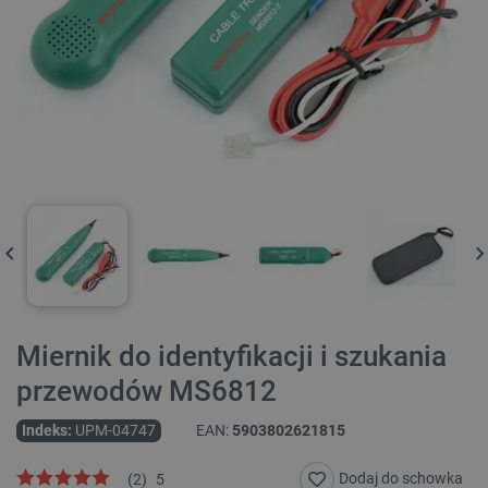
Miernik do identyfikacji i szukania
przewodów MS6812
Indeks:
UPM-04747
EAN:
5903802621815
Dodaj do schowka
(
2
)
5