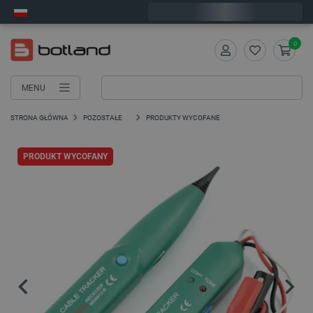
Zamów w ciągu:
6
:
25
:
51
, a wyślemy dziś!
0
MENU
STRONA GŁÓWNA
POZOSTAŁE
PRODUKTY WYCOFANE
PRODUKT WYCOFANY