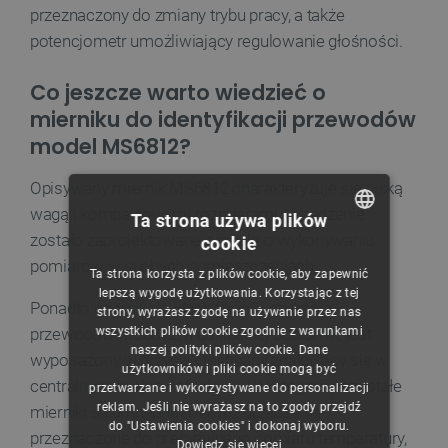
przeznaczony do zmiany trybu pracy, a także
potencjometr umożliwiający regulowanie głośności.
Co jeszcze warto wiedzieć o
mierniku do identyfikacji przewodów
model MS6812?
Opisywany miernik MS6812 charakteryzuje się niską
wagą i kompaktowymi rozmiarami. Urządzenie
Ta strona używa plików
zostało zaprojektowane z myślą o wykonywaniu
cookie
POLISH
pomiarów w suchych pomieszczeniach.
Ta strona korzysta z plików cookie, aby zapewnić
CZECH
lepszą wygodę użytkowania. Korzystając z tej
Ponadto miernik do identyfikacji i szukania
strony, wyrażasz zgodę na używanie przez nas
ENGLISH
wszystkich plików cookie zgodnie z warunkami
przewodów MS6812, a dokładniej odbiornik, jest
naszej polityki plików cookie. Dane
GERMAN
wyposażony w przycisk testujący znajdujący się w
użytkowników i pliki cookie mogą być
centralnym miejscu obudowy. W kategorii pozostałe
przetwarzane i wykorzystywane do personalizacji
reklam. Jeśli nie wyrażasz na to zgody przejdź
mierniki są dostępne również urządzenia
do "Ustawienia cookies" i dokonaj wyboru.
przeznaczone do precyzyjnego pomiaru temperatury,
Dowiedz się więcej