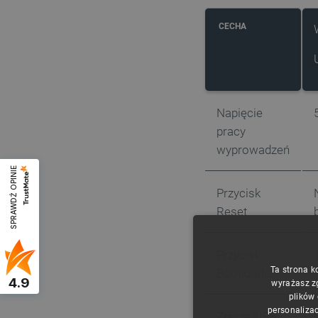
CECHA
Napięcie
pracy
wyprowadzeń
SPRAWDŹ OPINIE
Przycisk
Reset
Przycisk
Ta strona k
Bootloader
4.9
wyrażasz z
plików
personalizac
Złącze USB