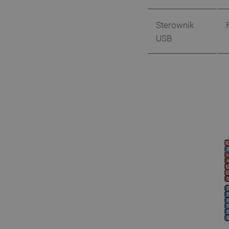
Sterownik
VISITOR_PRIVACY_METAD
USB
Polityce prywa
__cf_bm
__cf_bm
PHPSESSID
_smvs