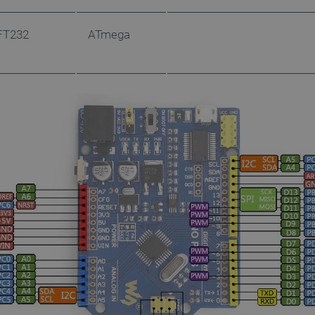
w każdej sesji przeglądani
witryny i doświadczenie uż
FT232
ATmega
ATA
YouTube
5 miesięcy 4
Ten plik cookie jest używa
.youtube.com
tygodnie
użytkownika i wyboru prywat
witryną. Rejestruje dane d
tności Google
odwiedzającego na różne pol
prywatności, zapewniając, ż
uhonorowane w przyszłych 
Cloudflare Inc.
29 minut 41
Ten plik cookie służy do roz
.inpost.pl
sekund
to korzystne dla strony int
umożliwia tworzenie ważny
korzystania z jej witryny in
Cloudflare Inc.
29 minut 53
Ten plik cookie służy do roz
.webshopapp.com
sekundy
to korzystne dla strony int
umożliwia tworzenie ważny
korzystania z jej witryny in
PHP.net
Sesja
Cookie generowane przez ap
botland.com.pl
PHP. Jest to identyfikator 
używany do obsługi zmienny
Zwykle jest to liczba gene
użycia może być specyficzny
przykładem jest utrzymywa
użytkownika między strona
.botland.com.pl
59 minut 55
Ten plik cookie jest używa
sekund
sesji użytkownika przez żąd