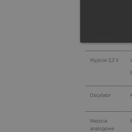
Wejście
zasilające
NIE
Wyjście 3,3 V
Niezbędne pliki cookie umożl
Bez niezbędnych plików cooki
Oscylator
Nazwa
PrestaShop-[abcdef0123456
Wejścia
_lb
analogowe