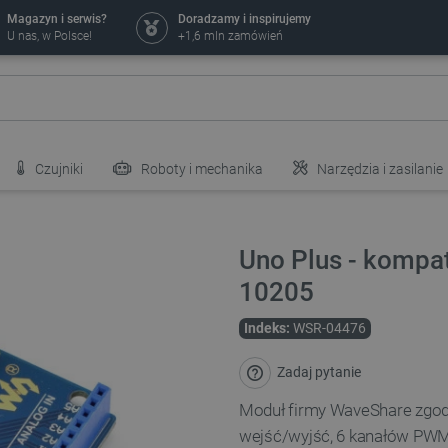
Magazyn i serwis?
Doradzamy i inspirujemy
U nas, w Polsce!
+1,6 mln zamówień
Czujniki
Roboty i mechanika
Narzędzia i zasilanie
Uno Plus - kompat
10205
Indeks:
WSR-04476
Zadaj pytanie
Moduł firmy WaveShare zgod
wejść/wyjść, 6 kanałów PWM,