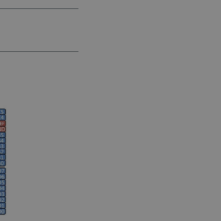
a, zwiększając wydajność
ytkownika.
ny do przechowywania zgody
ności dla ich interakcji z
otyczące zgody
ityki i ustawienia
e ich preferencje zostaną
sesjach.
różniania ludzi i botów. Jest
ernetowej, ponieważ
ch raportów na temat
ternetowej.
różniania ludzi i botów. Jest
ernetowej, ponieważ
ch raportów na temat
ternetowej.
likacje oparte na języku
ogólnego przeznaczenia
ch sesji użytkownika.
rowana losowo, sposób jej
 dla witryny, ale dobrym
nie statusu zalogowanego
mi.
ny do zarządzania stanem
ania stron.