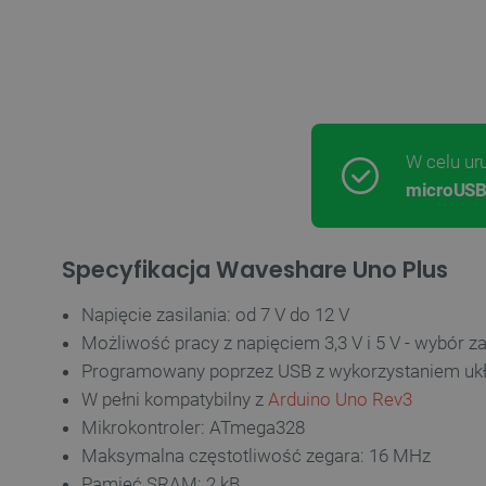
LaSID
__cf_bm
isListDisplay
W celu ur
microUS
_lb_ccc
Specyfikacja Waveshare Uno Plus
critData
Napięcie zasilania: od 7 V do 12 V
Możliwość pracy z napięciem 3,3 V i 5 V - wybór 
Programowany poprzez USB z wykorzystaniem uk
CookieScriptConsent
W pełni kompatybilny z
Arduino Uno Rev3
Mikrokontroler: ATmega328
Maksymalna częstotliwość zegara: 16 MHz
LaVisitorId_Ym90bGFuZC5
Pamięć SRAM: 2 kB