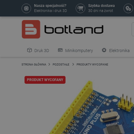
Nasza specjalność?
Szybka dostawa
Elektronika i druk 3D
30 dni na zwrot
Druk 3D
Minikomputery
Elektronika
Pozostałe
STRONA GŁÓWNA
POZOSTAŁE
PRODUKTY WYCOFANE
PRODUKT WYCOFANY