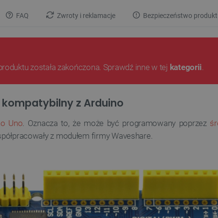
FAQ
Zwroty i reklamacje
Bezpieczeństwo produkt
produktu została zakończona. Sprawdź inne w tej
kategorii
.
 kompatybilny z Arduino
no Uno
. Oznacza to, że może być programowany poprzez
ś
półpracowały z modułem firmy Waveshare.