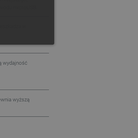
ewodu microUSB.
GERMAN
rzeszkadza w
ONALNOŚĆ
ą wydajność
ownika i zarządzanie kontem.
ewnia wyższą
any do działania sklepu
p.
ny do celów bilansowania
ia, że żądania stron
ne do tego samego serwera