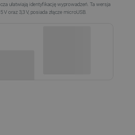
cza ułatwiają identyfikację wyprowadzeń. Ta wersja
 V oraz 3,3 V, posiada złącze microUSB.
Niedostępny
i
Produkt wycofany
sowania: