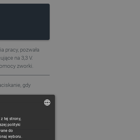
a pracy, pozwała
ujące na 3,3 V.
pomocy zworki.
aciskanie, gdy
 tej strony,
POLISH
ej polityki
CZECH
wane do
konaj wyboru.
mniejszego,
ENGLISH