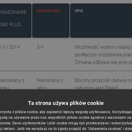
ARDUINO UNO
OPIS
WAVESHARE
UNO PLUS
5 V / 3,3 V
5 V
Możliwość wyboru napięci
podłączyć urządzenia prac
Zmiana odbywa się przy 
Naciskany z
Naciskany z
Boczny przycisk ułatwia n
boku
góry
założony jest Shield.
Ta strona używa plików cookie
Tak
Nie
orzysta z plików cookie, aby zapewnić lepszą wygodę użytkowania. Korzystając z
godę na używanie przez nas wszystkich plików cookie zgodnie z warunkami nasz
 cookie. Dane użytkowników i pliki cookie mogą być przetwarzane i wykorzysty
ji reklam. Jeśli nie wyrażasz na to zgody przejdź do "Ustawienia cookies" i do
Micro USB
USB B
Możliwość zastosowania 