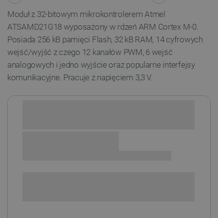
Moduł z 32-bitowym mikrokontrolerem Atmel
ATSAMD21G18 wyposażony w rdzeń ARM Cortex M-0.
Posiada 256 kB pamięci Flash, 32 kB RAM, 14 cyfrowych
wejść/wyjść z czego 12 kanałów PWM, 6 wejść
analogowych i jedno wyjście oraz popularne interfejsy
komunikacyjne. Pracuje z napięciem 3,3 V.
Sprawdź opcje płatności i finansowania:
SPRAWDŹ ILOŚĆ
i
Niedostępny
Produkt wycofany