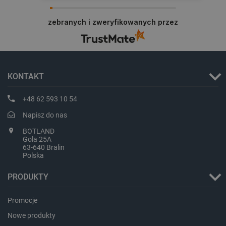
Dziękujemy za najwyższą ocenę. Cieszymy się,
że nasz sprzęt trafił w dobre ręce. Polecamy się
zebranych i zweryfikowanych przez
na przyszłość.
KONTAKT
LaVisitorId_Ym90bGFuZC5sYWRlc2suY29tLw
.botland.com.pl
+48 62 593 10 54
Napisz do nas
BOTLAND
critCartData
botland.com.pl
Gola 25A
63-640 Bralin
Polska
PRODUKTY
Promocje
Nowe produkty
critAccountId
botland.com.pl