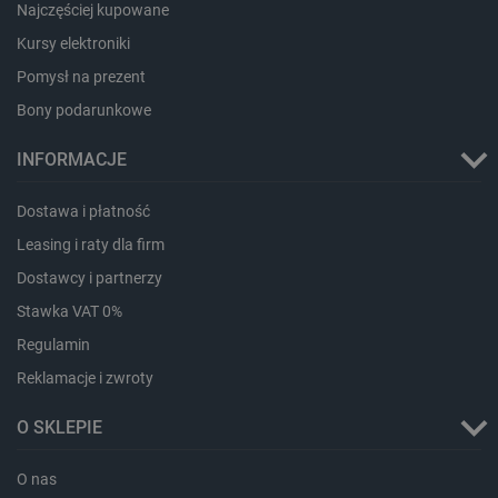
Najczęściej kupowane
Kursy elektroniki
Pomysł na prezent
Bony podarunkowe
INFORMACJE
Dostawa i płatność
Leasing i raty dla firm
Dostawcy i partnerzy
Storage declaration
Stawka VAT 0%
Storage
Regulamin
Nazwa
Opis
type
Reklamacje i zwroty
_uetvid_exp
Pamięć
lokalna
O SKLEPIE
dlapi_ucp
Pamięć
lokalna
O nas
_cltk
Pamięć