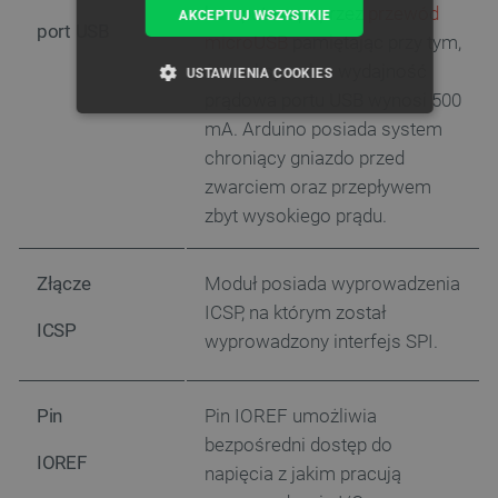
komputera poprzez
przewód
AKCEPTUJ WSZYSTKIE
port USB
microUSB
pamiętając przy tym,
że maksymalna wydajność
USTAWIENIA COOKIES
prądowa portu USB wynosi 500
NIEZBĘDNE
WYDAJNOŚĆ
mA. Arduino posiada system
chroniący gniazdo przed
TARGETOWANIE
zwarciem oraz przepływem
zbyt wysokiego prądu.
FUNKCJONALNOŚĆ
Złącze
Moduł posiada wyprowadzenia
ICSP, na którym został
ICSP
Niezbędne
Wydajność
Targetowanie
wyprowadzony interfejs SPI.
Funkcjonalność
Niezbędne pliki cookie umożliwiają korzystanie z
Pin
Pin IOREF umożliwia
podstawowych funkcji strony internetowej, takich
jak logowanie użytkownika i zarządzanie kontem.
bezpośredni dostęp do
Bez niezbędnych plików cookie nie można
IOREF
napięcia z jakim pracują
prawidłowo korzystać ze strony internetowej.