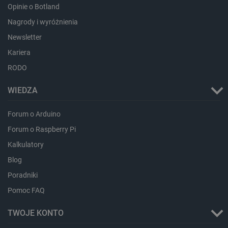
sesji
Opinie o Botland
smforms
Pamięć
Nagrody i wyróżnienia
lokalna
Newsletter
_smvc
Pamięć
lokalna
Kariera
lbx_ac_easystorage
Pamięć
sesji
RODO
dlapi_consent
Pamięć
lokalna
WIEDZA
_uetvid
Pamięć
lokalna
Forum o Arduino
_smsps
Pamięć
Forum o Raspberry Pi
lokalna
Kalkulatory
lastExternalReferrer
Pamięć
lokalna
Blog
ea_lu_ts
Pamięć
Poradniki
lokalna
Pomoc FAQ
ea_gu_ts
Pamięć
lokalna
TWOJE KONTO
_gcl_ls
Pamięć
lokalna