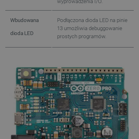
wyprowadzenia I/O.
Provider /
Nazwa
Domena
PrestaShop-[abcdef0123456789]{32}
.botland.com.pl
Wbudowana
Podłączona dioda LED na pinie
13 umożliwia debuggowanie
dioda LED
prostych programów.
_lb
.botland.com.pl
Polityce prywatności Google
VISITOR_PRIVACY_METADATA
YouTube
.youtube.com