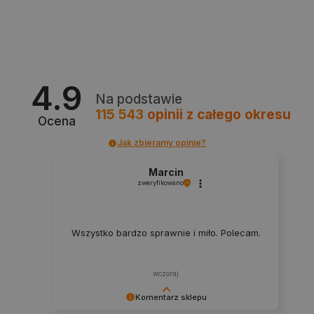
4.9
Na podstawie
critData
botland.com.pl
115 543
opinii
z całego okresu
Ocena
Jak zbieramy opinie?
Marcin
zweryfikowano
Wszystko bardzo sprawnie i miło. Polecam.
CookieScriptConsent
CookieScript
wczoraj
botland.com.pl
Komentarz sklepu