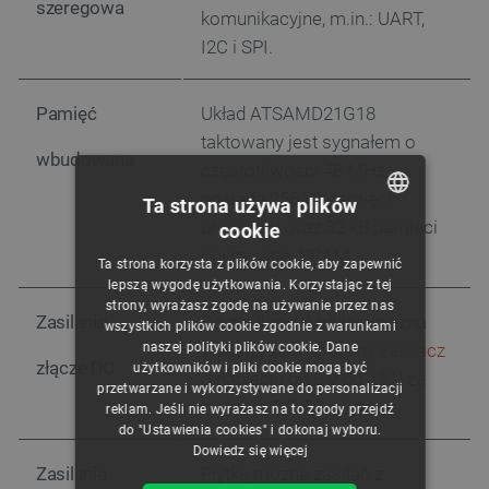
szeregowa
komunikacyjne, m.in.: UART,
I2C i SPI.
Pamięć
Układ ATSAMD21G18
taktowany jest sygnałem o
wbudowana
częstotliwości 48 MHz,
posiada 256 kB pamięci
Ta strona używa plików
programu oraz 32 kB pamięci
cookie
POLISH
operacyjnej SRAM.
Ta strona korzysta z plików cookie, aby zapewnić
CZECH
lepszą wygodę użytkowania. Korzystając z tej
strony, wyrażasz zgodę na używanie przez nas
ENGLISH
Zasilanie
Do zasilania Arduino można
wszystkich plików cookie zgodnie z warunkami
wykorzystać
dowolny zasilacz
naszej polityki plików cookie. Dane
GERMAN
złącze DC
użytkowników i pliki cookie mogą być
o napięciu od 6 V do 15 V ze
przetwarzane i wykorzystywane do personalizacji
złączem DC 5,5 x 2,1 mm.
reklam. Jeśli nie wyrażasz na to zgody przejdź
do "Ustawienia cookies" i dokonaj wyboru.
Dowiedz się więcej
Zasilanie
Płytkę można zasilać z