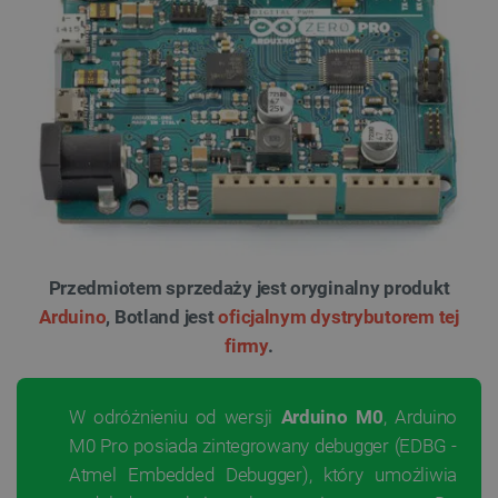
Przedmiotem sprzedaży jest oryginalny produkt
Arduino
, Botland jest
oficjalnym dystrybutorem tej
firmy
.
W odróżnieniu od wersji
Arduino M0
, Arduino
M0 Pro posiada zintegrowany debugger (EDBG -
Atmel Embedded Debugger), który umożliwia