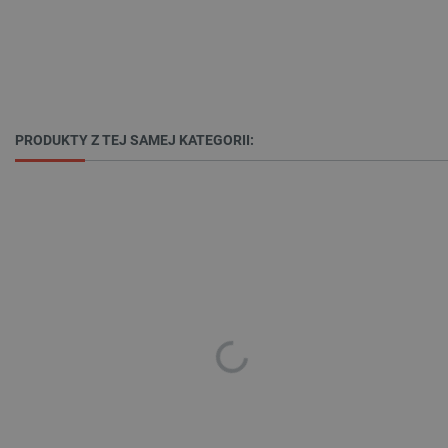
.bambulab.com
PRODUKTY Z TEJ SAMEJ KATEGORII:
isListDisplay
botland.com.pl
_lb_ccc
.botland.com.pl