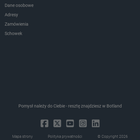
_smps
Pamięć
Dane osobowe
lokalna
Adresy
luigis.env.v2.159265-
Pamięć
182023
sesji
Zamówienia
_uetsid_exp
Pamięć
Schowek
lokalna
_uetsid
Pamięć
lokalna
_smsp-r-65208
Pamięć
lokalna
cartSkuToUrl
Pamięć
lokalna
lastExternalReferrerTime
Pamięć
lokalna
smsr
Pamięć
lokalna
Pomysł należy do Ciebie - resztę znajdziesz w Botland
Provider /
Okres
Mapa strony
Polityka prywatności
© Copyright 2026
Nazwa