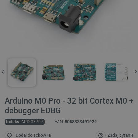
Arduino M0 Pro - 32 bit Cortex M0 +
debugger EDBG
Indeks:
ARD-03707
EAN:
8058333491929
Zadaj pytanie
Dodaj do schowka