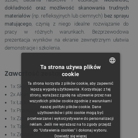
dokładność oraz możliwość skanowania trudnych
materiałów
(np. refleksyjnych lub ciemnych)
bez sprayu
matującego
, czynią z niego idealne rozwiązanie do
pracy w różnych warunkach. Bezprzewodowa
prezentacja wyników na ekranie zewnętrznym ułatwia
demonstracje i szkolenia.
Ta strona używa plików
Zawartość zestawu
cookie
POLISH
Ta strona korzysta z plików cookie, aby zapewnić
1x Skaner 3D EinScan Rigil
CZECH
lepszą wygodę użytkowania. Korzystając z tej
2x Akumulator 6000 mAh
strony, wyrażasz zgodę na używanie przez nas
ENGLISH
wszystkich plików cookie zgodnie z warunkami
1x Ładowarka do akumulatorów
naszej polityki plików cookie. Dane
GERMAN
1x Przewód USB typu C
użytkowników i pliki cookie mogą być
1x Zasilacz
przetwarzane i wykorzystywane do personalizacji
reklam. Jeśli nie wyrażasz na to zgody przejdź
1x Tablica kalibracyjna i uchwyt
do "Ustawienia cookies" i dokonaj wyboru.
1x Zestaw markerów (3 mm, 6 mm)
Dowiedz się więcej