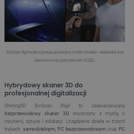
EinScan Rigil wykorzystuje podwójne źródło światła - niebieskie linie
laserowe oraz podczerwień VCSEL.
Hybrydowy skaner 3D do
profesjonalnej digitalizacji
Shining3D EinScan Rigil to zaawansowany
bezprzewodowy skaner 3D
stworzony z myślą o
inżynierii, sztuce i edukacji. Urządzenie działa w trzech
trybach:
samodzielnym, PC bezprzewodowym
oraz
PC