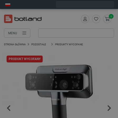
Wyślemy w poniedziałek
0
MENU
STRONA GŁÓWNA
POZOSTAŁE
PRODUKTY WYCOFANE
PRODUKT WYCOFANY