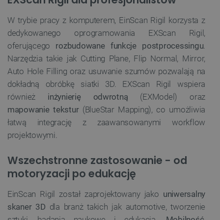
W trybie pracy z komputerem, EinScan Rigil korzysta z
dedykowanego oprogramowania EXScan Rigil,
oferującego
rozbudowane funkcje postprocessingu
.
Narzędzia takie jak Cutting Plane, Flip Normal, Mirror,
Auto Hole Filling oraz usuwanie szumów pozwalają na
dokładną obróbkę siatki 3D. EXScan Rigil wspiera
również
inżynierię odwrotną
(EXModel) oraz
mapowanie tekstur
(BlueStar Mapping), co umożliwia
łatwą integrację z zaawansowanymi workflow
projektowymi.
Wszechstronne zastosowanie - od
motoryzacji po edukację
EinScan Rigil został zaprojektowany jako
uniwersalny
skaner 3D
dla branż takich jak automotive, tworzenie
sztuki, badania naukowe i edukacja.
Mobilność,