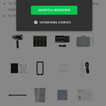
1x Ściereczka czyszcząca i narzędzie do usuwania
markerów
AKCEPTUJ WSZYSTKIE
1x Walizka transportowa
USTAWIENIA COOKIES
NIEZBĘDNE
WYDAJNOŚĆ
TARGETOWANIE
FUNKCJONALNOŚĆ
Niezbędne
Wydajność
Targetowanie
Funkcjonalność
Niezbędne pliki cookie umożliwiają korzystanie z
podstawowych funkcji strony internetowej, takich
jak logowanie użytkownika i zarządzanie kontem.
Bez niezbędnych plików cookie nie można