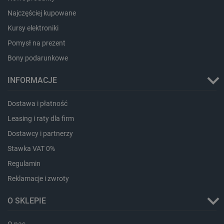
lokalna
Najczęściej kupowane
_smps
Pamięć
Kursy elektroniki
lokalna
Pomysł na prezent
luigis.env.v2.159265-
Pamięć
182023
sesji
Bony podarunkowe
_uetsid_exp
Pamięć
lokalna
INFORMACJE
_uetsid
Pamięć
lokalna
Dostawa i płatność
_smsp-r-65208
Pamięć
lokalna
Leasing i raty dla firm
cartSkuToUrl
Pamięć
Dostawcy i partnerzy
lokalna
Stawka VAT 0%
lastExternalReferrerTime
Pamięć
lokalna
Regulamin
smsr
Pamięć
Reklamacje i zwroty
lokalna
O SKLEPIE
O nas