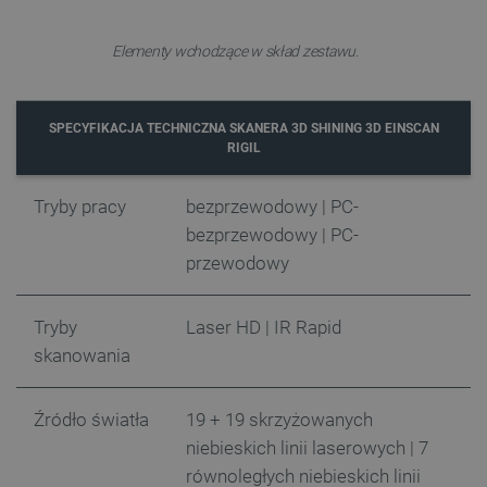
prawidłowo korzystać ze strony internetowej.
Provider /
Elementy wchodzące w skład zestawu.
Nazwa
Domena
PrestaShop-[abcdef0123456789]{32}
.botland.com.pl
SPECYFIKACJA TECHNICZNA SKANERA 3D SHINING 3D EINSCAN
RIGIL
_lb
.botland.com.pl
Tryby pracy
bezprzewodowy | PC-
bezprzewodowy | PC-
przewodowy
Tryby
Laser HD | IR Rapid
skanowania
Polityce prywatności Google
Źródło światła
19 + 19 skrzyżowanych
niebieskich linii laserowych | 7
równoległych niebieskich linii
VISITOR_PRIVACY_METADATA
YouTube