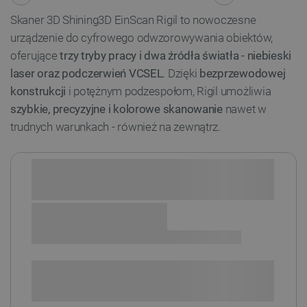
Skaner 3D Shining3D EinScan Rigil to nowoczesne
urządzenie do cyfrowego odwzorowywania obiektów,
oferujące
trzy tryby pracy i dwa źródła światła - niebieski
laser oraz podczerwień VCSEL
. Dzięki
bezprzewodowej
konstrukcji
i potężnym podzespołom, Rigil umożliwia
szybkie, precyzyjne i kolorowe skanowanie
nawet w
trudnych warunkach - również na zewnątrz.
Sprawdź opcje płatności i finansowania:
SPRAWDŹ ILOŚĆ