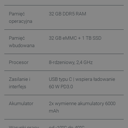
Pamięć
32 GB DDR5 RAM
operacyjna
Pamięć
32 GB eMMC + 1 TB SSD
wbudowana
Procesor
8-rdzeniowy, 2,4 GHz
_smvs
.botland.com.pl
Zasilanie i
USB typu C | wspiera ładowanie
interfejs
60 W PD3.0
LaSID
Quality Unit LLC
botland.com.pl
Akumulator
2x wymienne akumulatory 6000
mAh
Warunki pracy
od -10°C do 40°C