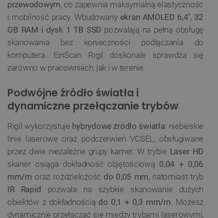
przewodowym
, co zapewnia maksymalną elastyczność
i mobilność pracy. Wbudowany
ekran AMOLED 6,4'', 32
GB RAM i dysk 1 TB SSD
pozwalają na pełną obsługę
skanowania bez konieczności podłączania do
komputera. EinScan Rigil doskonale sprawdza się
zarówno w pracowniach, jak i w terenie.
Podwójne źródło światła i
dynamiczne przełączanie trybów
Rigil wykorzystuje
hybrydowe źródło światła
: niebieskie
linie laserowe oraz podczerwień VCSEL, obsługiwane
przez dwie niezależne grupy kamer. W trybie
Laser HD
skaner osiąga dokładność objętościową
0,04 + 0,06
mm/m
oraz rozdzielczość
do 0,05 mm
, natomiast tryb
IR Rapid
pozwala na szybkie skanowanie dużych
obiektów z dokładnością
do 0,1 + 0,3 mm/m
. Możesz
dynamicznie przełączać się między trybami laserowymi,