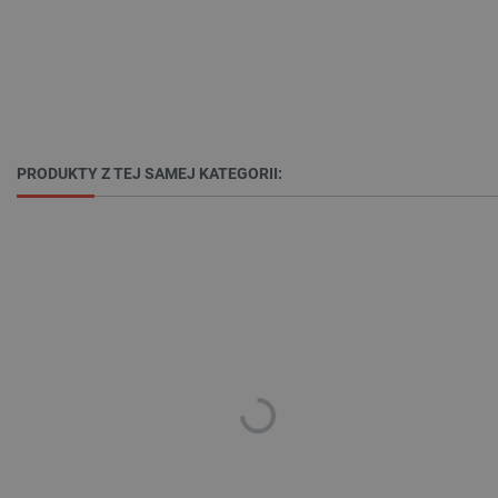
PRODUKTY Z TEJ SAMEJ KATEGORII:
LaVisitorId_Ym90bGFuZC5sYWRlc2suY29tLw
.botland.com.pl
critCartData
botland.com.pl