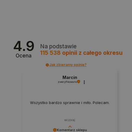
critAccountId
botland.com.pl
4.9
Na podstawie
115 538
opinii
z całego okresu
Ocena
Jak zbieramy opinie?
Marcin
zweryfikowano
Storage declaration
Storage
Nazwa
Opis
Wszystko bardzo sprawnie i miło. Polecam.
type
_uetvid_exp
Pamięć
lokalna
wczoraj
dlapi_ucp
Pamięć
lokalna
Komentarz sklepu