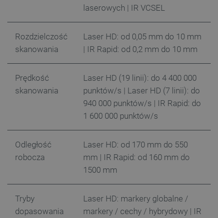
.youtube.com
laserowych | IR VCSEL
Rozdzielczość
Laser HD: od 0,05 mm do 10 mm
skanowania
| IR Rapid: od 0,2 mm do 10 mm
Prędkość
Laser HD (19 linii): do 4 400 000
skanowania
punktów/s | Laser HD (7 linii): do
940 000 punktów/s | IR Rapid: do
1 600 000 punktów/s
Odległość
Laser HD: od 170 mm do 550
__cf_bm
Cloudflare Inc.
.inpost.pl
robocza
mm | IR Rapid: od 160 mm do
1500 mm
Tryby
Laser HD: markery globalne /
dopasowania
markery / cechy / hybrydowy | IR