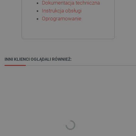
Dokumentacja techniczna
Instrukcja obsługi
Oprogramowanie
critData
botland.com.pl
INNI KLIENCI OGLĄDALI RÓWNIEŻ:
CookieScriptConsent
CookieScript
botland.com.pl