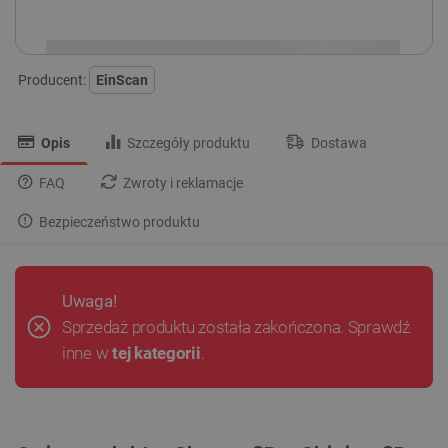
i
Niedostępny
Produkt wycofany
Producent:
EinScan
Opis
Szczegóły produktu
Dostawa
FAQ
Zwroty i reklamacje
Bezpieczeństwo produktu
Uwaga!
Sprzedaż produktu została zakończona. Sprawdź
inne w
tej kategorii
.