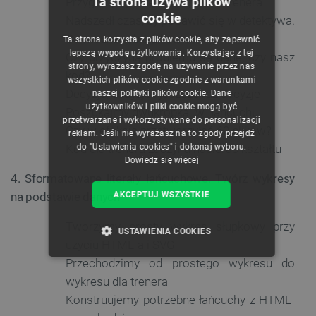
Ta strona używa plików
Przygotujmy listę nazw plików trenera
cookie
Nadszedł czas, by pobawić się w detektywa.
POLISH
Co można robić z listami?
Ta strona korzysta z plików cookie, aby zapewnić
CZECH
lepszą wygodę użytkowania. Korzystając z tej
Czy przyczyną problemu są dane, czy nasz
strony, wyrażasz zgodę na używanie przez nas
ENGLISH
kod?
wszystkich plików cookie zgodnie z warunkami
Decyzje, decyzje i jeszcze raz decyzje
naszej polityki plików cookie. Dane
GERMAN
użytkowników i pliki cookie mogą być
Poszukajmy dwukropka "w" łańcuchu
przetwarzane i wykorzystywane do personalizacji
Czy w efekcie przetworzyłeś 60 plików?
reklam. Jeśli nie wyrażasz na to zgody przejdź
do "Ustawienia cookies" i dokonaj wyboru.
Kod dla trenera zaczyna nabierać kształtu
Dowiedz się więcej
4. Sformatowane literały łańcuchowe. Twórz wykresy
AKCEPTUJ WSZYSTKIE
na podstawie danych
Tworzymy prosty wykres słupkowy przy
USTAWIENIA COOKIES
użyciu HTML-a i SVG
Przechodzimy od prostego wykresu do
NIEZBĘDNE
WYDAJNOŚĆ
wykresu dla trenera
TARGETOWANIE
Konstruujemy potrzebne łańcuchy z HTML-