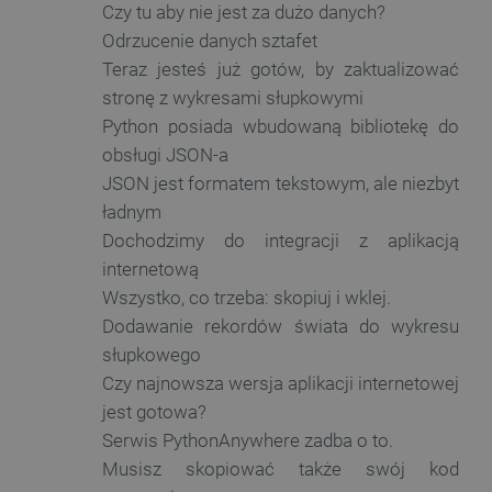
Czy tu aby nie jest za dużo danych?
Odrzucenie danych sztafet
Teraz jesteś już gotów, by zaktualizować
Storage declaration
stronę z wykresami słupkowymi
Python posiada wbudowaną bibliotekę do
Storage
Nazwa
Opis
type
obsługi JSON-a
JSON jest formatem tekstowym, ale niezbyt
_uetvid_exp
Pamięć
lokalna
ładnym
dlapi_ucp
Pamięć
Dochodzimy do integracji z aplikacją
lokalna
internetową
_cltk
Pamięć
sesji
Wszystko, co trzeba: skopiuj i wklej.
smforms
Pamięć
Dodawanie rekordów świata do wykresu
lokalna
słupkowego
_smvc
Pamięć
Czy najnowsza wersja aplikacji internetowej
lokalna
jest gotowa?
lbx_ac_easystorage
Pamięć
sesji
Serwis PythonAnywhere zadba o to.
dlapi_consent
Pamięć
Musisz skopiować także swój kod
lokalna