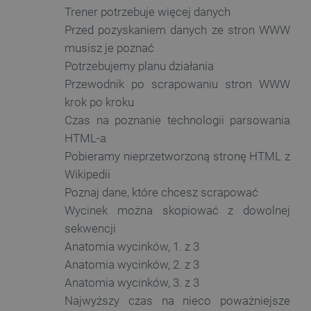
Trener potrzebuje więcej danych
Przed pozyskaniem danych ze stron WWW
musisz je poznać
Potrzebujemy planu działania
Przewodnik po scrapowaniu stron WWW
krok po kroku
Czas na poznanie technologii parsowania
HTML-a
CookieScriptConsent
CookieScript
botland.com.pl
Pobieramy nieprzetworzoną stronę HTML z
Wikipedii
Poznaj dane, które chcesz scrapować
Wycinek można skopiować z dowolnej
sekwencji
Anatomia wycinków, 1. z 3
Anatomia wycinków, 2. z 3
Anatomia wycinków, 3. z 3
Najwyższy czas na nieco poważniejsze
LaVisitorId_Ym90bGFuZC5sYWRlc2suY29tLw
.botland.com.pl