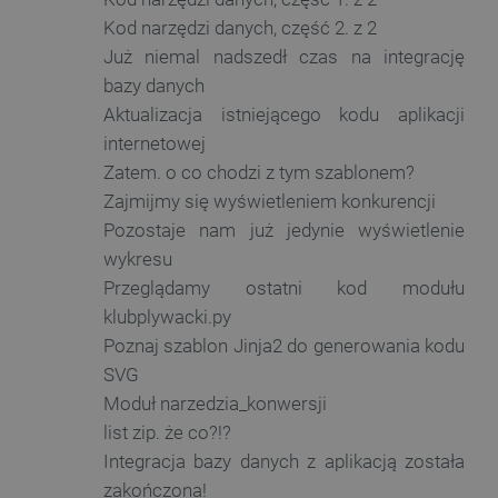
test
używane
eksp
Kod narzędzi danych, część 2. z 2
anality
funkc
Google.
zmian
Już niemal nadszedł czas na integrację
cookie 
użyt
rozróżn
odtw
bazy danych
unikaln
Prefi
użytko
Aktualizacja istniejącego kodu aplikacji
wskaz
poprzez
cooki
przypis
internetowej
przes
losowo
wyłąc
wygene
Zatem. o co chodzi z tym szablonem?
bezp
liczby j
połą
identyf
Zajmijmy się wyświetleniem konkurencji
co z
klienta
bezp
Pozostaje nam już jedynie wyświetlenie
uwzglę
dany
każdym
wykresu
strony w
__Secure-YNID
.youtube.com
5 miesięcy 4
Ten p
służy d
tygodnie
używ
Przeglądamy ostatni kod modułu
danych
prze
dotycz
klubplywacki.py
unik
odwiedz
ident
sesji i
Poznaj szablon Jinja2 do generowania kodu
użyt
na potr
śledz
raport
SVG
użyt
anality
witryn.
Moduł narzedzia_konwersji
fbp
Facebook
Sesja
Używ
botland.com.pl
Face
list zip. że co?!?
ea_uuid
.events.ocdn.eu
1 rok 2 miesiące
Ten pli
dosta
służy d
rekla
Integracja bazy danych z aplikacją została
jednozn
real-
identyfi
zakończona!
od r
odwied