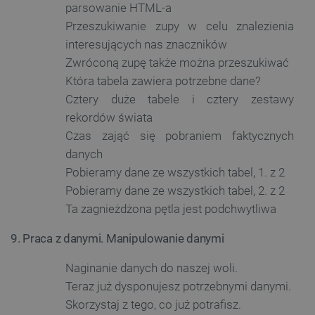
parsowanie HTML-a
Przeszukiwanie zupy w celu znalezienia
interesujących nas znaczników
critCartData
botland.com.pl
Zwróconą zupę także można przeszukiwać
Która tabela zawiera potrzebne dane?
Cztery duże tabele i cztery zestawy
rekordów świata
Czas zająć się pobraniem faktycznych
danych
Pobieramy dane ze wszystkich tabel, 1. z 2
critAccountId
botland.com.pl
Pobieramy dane ze wszystkich tabel, 2. z 2
Ta zagnieżdżona pętla jest podchwytliwa
9. Praca z danymi. Manipulowanie danymi
Naginanie danych do naszej woli.
Teraz już dysponujesz potrzebnymi danymi.
Skorzystaj z tego, co już potrafisz.