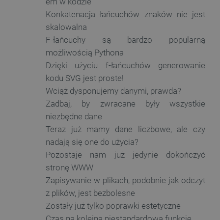
em w kodzie
FUNKCJONALNOŚĆ
Konkatenacja łańcuchów znaków nie jest
skalowalna
F-łańcuchy są bardzo popularną
możliwością Pythona
Niezbędne
Wydajność
Targetowanie
Dzięki użyciu f-łańcuchów generowanie
Funkcjonalność
kodu SVG jest proste!
Niezbędne pliki cookie umożliwiają korzystanie z
Wciąż dysponujemy danymi, prawda?
podstawowych funkcji strony internetowej, takich
Zadbaj, by zwracane były wszystkie
jak logowanie użytkownika i zarządzanie kontem.
Bez niezbędnych plików cookie nie można
niezbędne dane
prawidłowo korzystać ze strony internetowej.
Teraz już mamy dane liczbowe, ale czy
Provider /
Nazwa
nadają się one do użycia?
Domena
Pozostaje nam już jedynie dokończyć
PrestaShop-[abcdef0123456789]{32}
.botland.com.pl
stronę WWW
Zapisywanie w plikach, podobnie jak odczyt
z plików, jest bezbolesne
_lb
.botland.com.pl
Zostały już tylko poprawki estetyczne
Czas na kolejną niestandardową funkcję