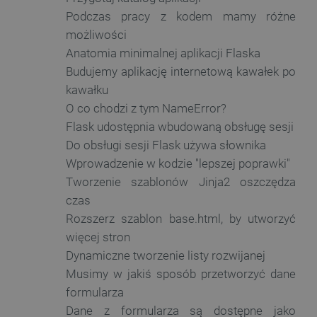
Podczas pracy z kodem mamy różne
możliwości
Anatomia minimalnej aplikacji Flaska
PHPSESSID
PHP.net
botland.com.pl
Budujemy aplikację internetową kawałek po
kawałku
O co chodzi z tym NameError?
Flask udostępnia wbudowaną obsługę sesji
Do obsługi sesji Flask używa słownika
Wprowadzenie w kodzie "lepszej poprawki"
Tworzenie szablonów Jinja2 oszczędza
czas
Rozszerz szablon base.html, by utworzyć
więcej stron
Dynamiczne tworzenie listy rozwijanej
Musimy w jakiś sposób przetworzyć dane
formularza
Dane z formularza są dostępne jako