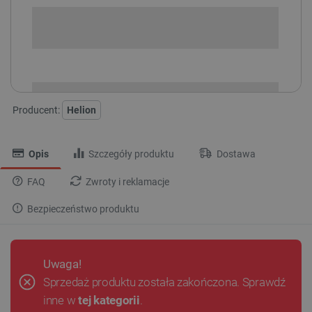
SPRAWDŹ ILOŚĆ
i
Niedostępny
Produkt wycofany
Producent:
Helion
Opis
Szczegóły produktu
Dostawa
FAQ
Zwroty i reklamacje
Bezpieczeństwo produktu
Uwaga!
Sprzedaż produktu została zakończona. Sprawdź
inne w
tej kategorii
.