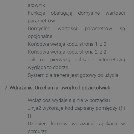
słownik
_smvs
.botland.com.pl
Funkcje obsługują domyślne wartości
parametrów
Domyślne wartości parametrów są
opcjonalne
LaSID
Quality Unit LLC
botland.com.pl
Końcowa wersja kodu, strona 1. z 2
Końcowa wersja kodu, strona 2. z 2
Jak na pierwszą aplikację internetową
wygląda to dobrze
System dla trenera jest gotowy do użycia
__cf_bm
Cloudflare Inc.
.bambulab.com
7. Wdrażanie. Uruchamiaj swój kod gdziekolwiek
Wciąż coś wydaje się nie w porządku
Jinja2 wykonuje kod zapisany pomiędzy {{ i
}}.
Dziesięć kroków wdrażania aplikacji w
chmurze