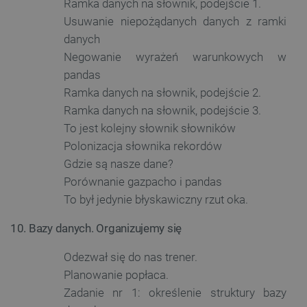
Ramka danych na słownik, podejście 1.
lokalna
Usuwanie niepożądanych danych z ramki
cartSkuToUrl
Pamięć
danych
lokalna
Negowanie wyrażeń warunkowych w
lastExternalReferrerTime
Pamięć
lokalna
pandas
smsr
Pamięć
Ramka danych na słownik, podejście 2.
lokalna
Ramka danych na słownik, podejście 3.
To jest kolejny słownik słowników
Polonizacja słownika rekordów
Gdzie są nasze dane?
Provider /
Okres
Nazwa
Porównanie gazpacho i pandas
Provider /
Domena
Okres
przechowywania
Nazwa
Opis
Domena
przechowywania
To był jedynie błyskawiczny rzut oka.
wp-
OnTheGoSystems
Sesja
wpml_current_language
Ltd.
_ga_JQBK2VZW00
.botland.com.pl
1 rok 1 miesiąc
Ten pli
botland.com.pl
służy d
10. Bazy danych. Organizujemy się
Provider /
Okres
Nazwa
Opis
danych
Domena
przechowywania
statyst
temat
Odezwał się do nas trener.
_fbp
Meta Platform
2 miesiące 4
Używ
użytko
Inc.
tygodnie
Face
sklepu 
Planowanie popłaca.
.botland.com.pl
dosta
odwiedz
prod
Zadanie nr 1: określenie struktury bazy
rekl
_clsk
Microsoft
1 dzień
Ten pli
takic