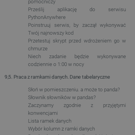
pomocniczy
_uetvid
Pamięć
Prześlij aplikację do serwisu
lokalna
PythonAnywhere
_smsps
Pamięć
lokalna
Poinstruuj serwis, by zaczął wykonywać
lastExternalReferrer
Pamięć
Twój najnowszy kod
lokalna
Przetestuj skrypt przed wdrożeniem go w
ea_lu_ts
Pamięć
chmurze
lokalna
Niech zadanie będzie wykonywane
ea_gu_ts
Pamięć
lokalna
codziennie o 1:00 w nocy
_gcl_ls
Pamięć
lokalna
9,5. Praca z ramkami danych. Dane tabelaryczne
_smps
Pamięć
lokalna
Słoń w pomieszczeniu. a może to panda?
luigis.env.v2.159265-
Pamięć
Słownik słowników w pandas?
182023
sesji
Zaczynamy zgodnie z przyjętymi
_uetsid_exp
Pamięć
konwencjami
lokalna
Lista ramek danych
_uetsid
Pamięć
lokalna
Wybór kolumn z ramki danych
_smsp-r-65208
Pamięć