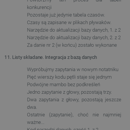
konk
widoków
prod
pvc_visits[0]
botland.com.pl
1 dzień
interakc
konkurencji
rekl
użytko
zape
Pozostaje już jedynie tabela czasów.
stronie,
sper
popraw
dośw
Czasy są zapisane w plikach pływaków.
wydajno
rekl
funkcjo
Narzędzie do aktualizacji bazy danych, 1. z 2
strony
MR
Microsoft
6 dni 23 godziny
To je
interne
Narzędzie do aktualizacji bazy danych, 2. z 2
Corporation
cook
.c.bing.com
MSN,
_ga_L5TH73H2F6
.botland.com.pl
1 rok 1 miesiąc
Ten pli
Za danie nr 2 (w końcu) zostało wykonane
używ
jest uż
pomi
Google 
wyko
do utr
11. Listy składane. Integracja z bazą danych
stron
stanu s
do w
anali
gtag_loaded
botland.com.pl
4 tygodnie 2 dni
Ten pli
Wypróbujmy zapytania w nowym notatniku
służy d
__Secure-
.youtube.com
5 miesięcy 4
Plik 
monitor
Pięć wierszy kodu pętli staje się jednym
ROLLOUT_TOKEN
tygodnie
__Se
czy skr
ROL
Podwójne mambo bez podkreśleń
anality
jest 
zostały
YouT
Jedno zapytanie z głowy, pozostają trzy.
załado
zarz
etap
Dwa zapytania z głowy, pozostają jeszcze
_ga
Google LLC
1 rok 1 miesiąc
Ta nazw
wdra
.botland.com.pl
cookie 
dwa.
funkc
powiąza
aktua
Google 
Ostatnie (zapytanie), choć nie najmniej
plik
Analytic
przyp
stanowi
ważne...
użyt
aktuali
okre
powsze
Kod narzędzi danych, część 1. z 2