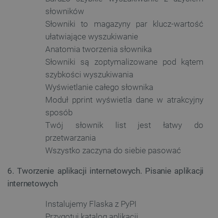
słowników
Słowniki to magazyny par klucz-wartość
ułatwiające wyszukiwanie
__cf_bm
Cloudflare Inc.
.inpost.pl
Anatomia tworzenia słownika
Słowniki są zoptymalizowane pod kątem
szybkości wyszukiwania
Wyświetlanie całego słownika
Moduł pprint wyświetla dane w atrakcyjny
sposób
Twój słownik list jest łatwy do
przetwarzania
Wszystko zaczyna do siebie pasować
__cf_bm
Cloudflare Inc.
.webshopapp.com
6. Tworzenie aplikacji internetowych. Pisanie aplikacji
internetowych
Instalujemy Flaska z PyPI
Przygotuj katalog aplikacji