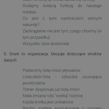
Dodajmy kolejną funkcję do naszego
modułu
Co jest z tymi wartościami setnych
sekundy?
Zaokrąglanie nie jest tym, czego chcemy (w
tym przypadku)
Polityce prywatności Google
Wszystko idzie doskonale.
5. Grunt to organizacja. Decyzje dotyczące struktur
VISITOR_PRIVACY_METADATA
YouTube
.youtube.com
danych
Pobierzmy listę imion pływaków
Lista-zbiór-lista - sztuczka usuwająca
powtórzenia
Trener dysponuje już listą imion
Mała zmiana robi "wielką" różnicę
Każda krotka jest unikatowa
Bardzo szybkie wyszukiwanie z użyciem