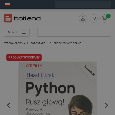
Wyślemy w poniedziałek
0
MENU
STRONA GŁÓWNA
POZOSTAŁE
PRODUKTY WYCOFANE
PRODUKT WYCOFANY