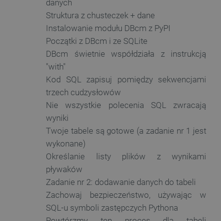
danych
botland.com.pl
jest po
licyt
oprogr
czas
Struktura z chusteczek + dane
Microso
rzec
analyti
rekl
Instalowanie modułu DBcm z PyPI
używan
zewn
przech
Początki z DBcm i ze SQLite
informa
smvr
.botland.com.pl
1 rok 1 miesiąc
Ten p
użytkow
DBcm świetnie współdziała z instrukcją
używ
łączeni
prze
przeglą
"with"
prefe
w jedną
użytk
smuuid
.botland.com.pl
1 rok 1 miesiąc
Kod SQL zapisuj pomiędzy sekwencjami
użytkow
infor
celów
zape
trzech cudzysłowów
anality
użyt
bardz
Nie wszystkie polecenia SQL zwracają
_clck
.botland.com.pl
11 miesięcy 4
Ten pli
sper
tygodnie
jest uż
wyniki
dośw
śledzen
przeg
interakc
Twoje tabele są gotowe (a zadanie nr 1 jest
użytkow
YSC
Google LLC
Sesja
Ten p
zaanga
wykonane)
.youtube.com
usta
stronie
YouT
interne
Określanie listy plików z wynikami
śledz
celu po
wyśw
pływaków
doświa
osad
użytkow
Zadanie nr 2: dodawanie danych do tabeli
funkcjo
adp_products
.csr.onet.pl
2 miesiące
Ten p
strony
Zachowaj bezpieczeństwo, używając w
używ
interne
śledz
SQL-u symboli zastępczych Pythona
użyt
pageview_event_id
botland.com.pl
Sesja
Ten pli
zaan
służy d
Powtórzmy ten proces dla tabeli