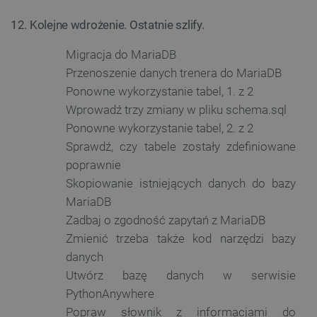
trzeci
podczas
sesji p
12. Kolejne wdrożenie. Ostatnie szlify.
uid
.criteo.com
1 rok
Ten p
i wskaz
zape
one włą
jedn
próbki 
Migracja do MariaDB
przyp
wyge
_ga_WJZ4908VJE
.botland.com.pl
1 rok 1 miesiąc
Ten pli
Przenoszenie danych trenera do MariaDB
masz
jest uż
ident
Google 
Ponowne wykorzystanie tabel, 1. z 2
użytk
do utr
grom
stanu s
Wprowadź trzy zmiany w pliku schema.sql
akty
stron
Ponowne wykorzystanie tabel, 2. z 2
ea_uuid
.botland.com.pl
1 rok 2 miesiące
Ten pli
inter
służy d
te m
Sprawdź, czy tabele zostały zdefiniowane
jednozn
prze
identyfi
trzec
poprawnie
odwied
anali
podczas
Skopiowanie istniejących danych do bazy
rapor
sesji p
i wskaz
MariaDB
acc_segment_ts
events.ocdn.eu
11 miesięcy 4
Ten p
one włą
tygodnie
prze
próbki 
Zadbaj o zgodność zapytań z MariaDB
doty
segm
Zmienić trzeba także kod narzędzi bazy
_gid
Google LLC
1 dzień
Ten pli
użytk
.botland.com.pl
jest us
poma
danych
przez G
śledz
Analyti
akty
Utwórz bazę danych w serwisie
Przecho
perso
aktuali
PythonAnywhere
treśc
unikaln
dla każ
Popraw słownik z informacjami do
LaVisitorNew
Quality Unit
1 dzień
Ten p
odwied