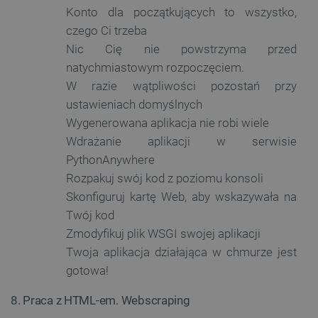
Konto dla początkujących to wszystko,
isListDisplay
botland.com.pl
czego Ci trzeba
Nic Cię nie powstrzyma przed
natychmiastowym rozpoczęciem.
W razie wątpliwości pozostań przy
ustawieniach domyślnych
_lb_ccc
.botland.com.pl
Wygenerowana aplikacja nie robi wiele
Wdrażanie aplikacji w serwisie
PythonAnywhere
Rozpakuj swój kod z poziomu konsoli
Skonfiguruj kartę Web, aby wskazywała na
Twój kod
Zmodyfikuj plik WSGI swojej aplikacji
Twoja aplikacja działająca w chmurze jest
gotowa!
critData
botland.com.pl
8. Praca z HTML-em. Webscraping