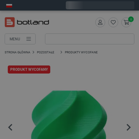
Zamów w ciągu:
0
:
07
:
49
, a wyślemy dziś!
0
MENU
STRONA GŁÓWNA
POZOSTAŁE
PRODUKTY WYCOFANE
PRODUKT WYCOFANY