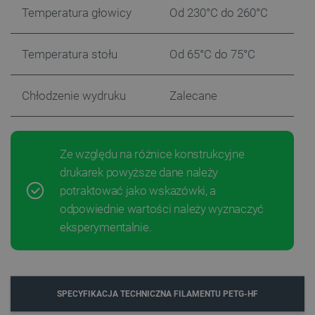
Temperatura głowicy
Od 230°C do 260°C
_lb
.botland.com.pl
Temperatura stołu
Od 65°C do 75°C
Chłodzenie wydruku
Zalecane
Ze względu na różnice konstrukcyjne
Polityce prywatności Google
drukarek powyższe dane należy
potraktować jako wskazówki, a
VISITOR_PRIVACY_METADATA
YouTube
odpowiednie wartości należy wyznaczyć
.youtube.com
eksperymentalnie.
SPECYFIKACJA TECHNICZNA FILAMENTU PETG-HF