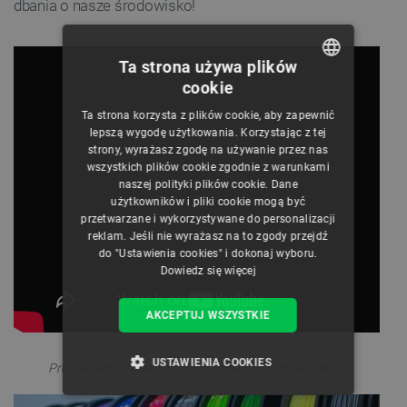
dbania o nasze środowisko!
Ta strona używa plików
cookie
POLISH
Ta strona korzysta z plików cookie, aby zapewnić
CZECH
lepszą wygodę użytkowania. Korzystając z tej
strony, wyrażasz zgodę na używanie przez nas
ENGLISH
wszystkich plików cookie zgodnie z warunkami
naszej polityki plików cookie. Dane
GERMAN
użytkowników i pliki cookie mogą być
przetwarzane i wykorzystywane do personalizacji
reklam. Jeśli nie wyrażasz na to zgody przejdź
do "Ustawienia cookies" i dokonaj wyboru.
Dowiedz się więcej
AKCEPTUJ WSZYSTKIE
USTAWIENIA COOKIES
Produkt jest dostarczany w próżniowym opakowaniu
.
NIEZBĘDNE
WYDAJNOŚĆ