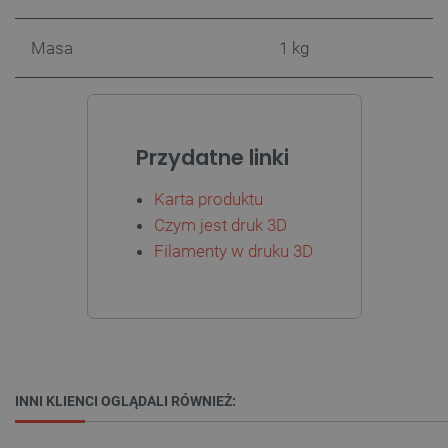
Masa
1 kg
Przydatne linki
PHPSESSID
PHP.net
botland.com.pl
Karta produktu
Czym jest druk 3D
Filamenty w druku 3D
INNI KLIENCI OGLĄDALI RÓWNIEŻ: