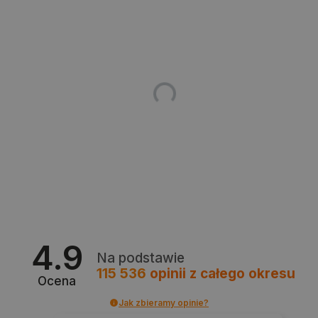
isListDisplay
botland.com.pl
_lb_ccc
.botland.com.pl
4.9
Na podstawie
115 536
opinii
z całego okresu
Ocena
Jak zbieramy opinie?