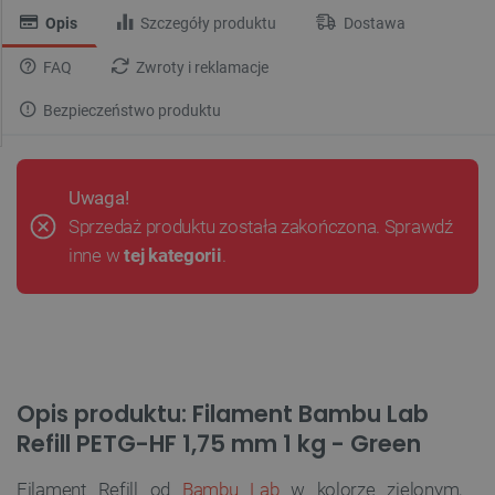
Opis
Szczegóły produktu
Dostawa
FAQ
Zwroty i reklamacje
Bezpieczeństwo produktu
Uwaga!
Sprzedaż produktu została zakończona. Sprawdź
inne w
tej kategorii
.
Opis produktu: Filament Bambu Lab
Refill PETG-HF 1,75 mm 1 kg - Green
Filament Refill od
Bambu Lab
w kolorze zielonym,