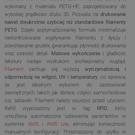
wykonany z materiału PETG-HF, zaprojektowany do
wysokiej prędkości druku 3D. Pozwala na
drukowanie
nawet dwukrotnie szybciej niż standardowe filamenty
PETG
. Dzięki zoptymalizowanej formule minimalizuje
niekontrolowane wypływanie filamentu z dyszy i
powstawanie grudek, gwarantując płynność drukowania
oraz ostrość detali.
Matowe wykończenie
i gładkość
tekstury nadaje wydrukom profesjonalny wygląd.
Filament
cechuje się wyższą
wytrzymałością i
odpornością na wilgoć, UV i temperatury
, co sprawia,
że jest idealnym wyborem do zastosowań
zewnętrznych, takich jak donice, części samochodowe
czy zabawki. Filament należy osuszyć przed użyciem.
Refill wyposażony jest w tag
RFID
, który
umożliwia automatyczne ustawienie parametrów w
systemie
AMS
i
AMS Lite
, eliminując konieczność
manualnych konfiguracji. Przeznaczony do użytku w