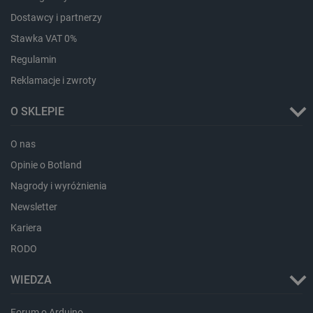
Dostawcy i partnerzy
Stawka VAT 0%
Regulamin
Reklamacje i zwroty
O SKLEPIE
Storage declaration
Storage
Nazwa
Opis
O nas
type
Opinie o Botland
_uetvid_exp
Pamięć
lokalna
Nagrody i wyróżnienia
dlapi_ucp
Pamięć
lokalna
Newsletter
_cltk
Pamięć
Kariera
sesji
RODO
smforms
Pamięć
lokalna
WIEDZA
_smvc
Pamięć
lokalna
Forum o Arduino