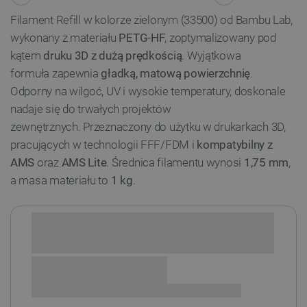
Filament Refill w kolorze zielonym (33500) od Bambu Lab,
wykonany z materiału
PETG-HF
, zoptymalizowany pod
kątem
druku 3D z dużą prędkością
. Wyjątkowa
formuła zapewnia
gładką, matową powierzchnię
.
Odporny na wilgoć, UV i wysokie temperatury, doskonale
nadaje się do trwałych projektów
zewnętrznych. Przeznaczony do użytku w drukarkach 3D,
pracujących w technologii FFF/FDM i
kompatybilny z
AMS
oraz
AMS Lite
. Średnica filamentu wynosi
1,75 mm
,
a masa materiału to
1 kg
.
Sprawdź opcje płatności i finansowania: