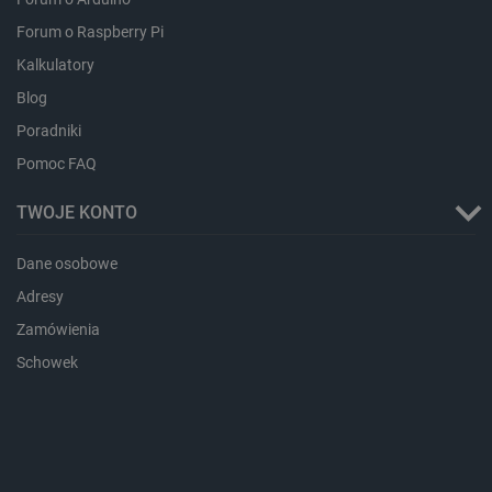
lbx_ac_easystorage
Pamięć
sesji
Forum o Raspberry Pi
dlapi_consent
Pamięć
Kalkulatory
lokalna
Blog
_uetvid
Pamięć
lokalna
Poradniki
_smsps
Pamięć
lokalna
Pomoc FAQ
lastExternalReferrer
Pamięć
lokalna
TWOJE KONTO
ea_lu_ts
Pamięć
lokalna
Dane osobowe
ea_gu_ts
Pamięć
Adresy
lokalna
Zamówienia
_gcl_ls
Pamięć
lokalna
Schowek
_smps
Pamięć
lokalna
luigis.env.v2.159265-
Pamięć
182023
sesji
_uetsid_exp
Pamięć
lokalna