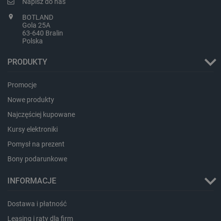
Napisz do nas
BOTLAND
Gola 25A
LaVisitorId_Ym90bGFuZC5sYWRlc2suY29tLw
.botland.com.pl
63-640 Bralin
Polska
PRODUKTY
critCartData
botland.com.pl
Promocje
Nowe produkty
Najczęściej kupowane
Kursy elektroniki
Pomysł na prezent
Bony podarunkowe
critAccountId
botland.com.pl
INFORMACJE
Dostawa i płatność
Leasing i raty dla firm