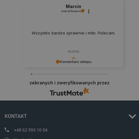
Marcin
critData
botland.com.pl
zweryfikowano
Wszystko bardzo sprawnie i miło. Polecam.
wczoraj
Komentarz sklepu
Dziękujemy za najwyższą ocenę. Cieszymy się,
że nasz sprzęt trafił w dobre ręce. Polecamy się
zebranych i zweryfikowanych przez
na przyszłość.
CookieScriptConsent
CookieScript
botland.com.pl
KONTAKT
+48 62 593 10 54