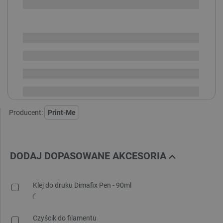
i
Niedostępny
Produkt wycofany
Aktualnie niedostępne kolory:
Producent:
Print-Me
DODAJ DOPASOWANE AKCESORIA
Klej do druku Dimafix Pen - 90ml
Czyścik do filamentu