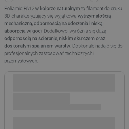
Poliamid PA12
w kolorze naturalnym
to filament do druku
3D, charakteryzujący się wyjątkową
wytrzymałością
mechaniczną, odpornością na uderzenia i niską
absorpcją wilgoci
. Dodatkowo, wyróżnia się dużą
odpornością na ścieranie, niskim skurczem oraz
doskonałym spajaniem warstw
. Doskonale nadaje się do
profesjonalnych zastosowań technicznych i
przemysłowych.
Sprawdź opcje płatności i finansowania:
SPRAWDŹ ILOŚĆ