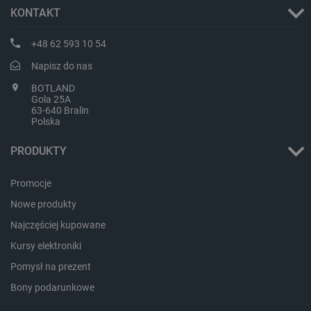
KONTAKT
+48 62 593 10 54
Napisz do nas
LaVisitorId_Ym90bGFuZC5sYWRlc2suY29tLw
.botland.com.pl
BOTLAND
Gola 25A
63-640 Bralin
Polska
critCartData
botland.com.pl
PRODUKTY
Promocje
Nowe produkty
Najczęściej kupowane
Kursy elektroniki
critAccountId
botland.com.pl
Pomysł na prezent
Bony podarunkowe