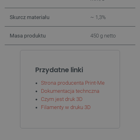
Skurcz materiału
~ 1,3%
Masa produktu
450 g netto
PHPSESSID
PHP.net
Przydatne linki
botland.com.pl
Strona producenta Print-Me
Dokumentacja technczna
Czym jest druk 3D
Filamenty w druku 3D