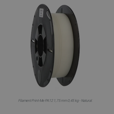
Filament Print-Me PA12 1,75 mm 0,45 kg - Natural.