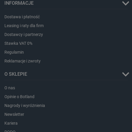
INFORMACJE
Dostawa i płatność
Leasing i raty dla firm
Dostawcy i partnerzy
Stawka VAT 0%
Regulamin
Storage declaration
Reklamacje i zwroty
Storage
Nazwa
Opis
O SKLEPIE
type
_uetvid_exp
Pamięć
O nas
lokalna
dlapi_ucp
Pamięć
Opinie o Botland
lokalna
Nagrody i wyróżnienia
_cltk
Pamięć
sesji
Newsletter
smforms
Pamięć
Kariera
lokalna
RODO