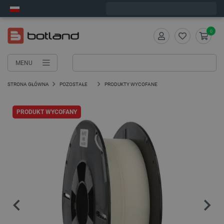
Zamów w ciągu:
4
:
38
:
03
, a wyślemy dziś!
0
MENU
STRONA GŁÓWNA
POZOSTAŁE
PRODUKTY WYCOFANE
PRODUKT WYCOFANY