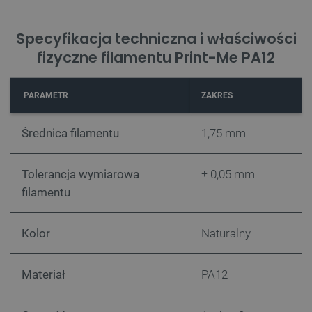
Specyfikacja techniczna i właściwości
_lb
.botland.com.pl
fizyczne filamentu Print-Me PA12
PARAMETR
ZAKRES
Średnica filamentu
1,75 mm
Tolerancja wymiarowa
± 0,05 mm
filamentu
Polityce prywatności Google
Kolor
Naturalny
VISITOR_PRIVACY_METADATA
YouTube
.youtube.com
Materiał
PA12