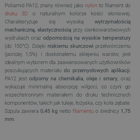
Poliamid PA12, znany również jako
nylon
to filament do
druku 3D
o naturalnym kolorze kości słoniowej.
Charakteryzuje się wysoką
wytrzymałością
mechaniczną, elastycznością
przy cienkowarstwowych
wydrukach oraz
odpornością na wysokie temperatury
(do 150°C). Dzięki
niskiemu skurczowi
przetwórczemu
(poniżej 1,5%) i doskonałemu sklejeniu warstw, jest
idealnym wyborem dla zaawansowanych użytkowników
poszukujących materiału
do przemysłowych aplikacji
.
PA12 jest
odporny na chemikalia, oleje i smary
, oraz
wykazuje minimalną absorpcję wilgoci, co czyni go
wszechstronnym materiałem do druku technicznych
komponentów, takich jak tuleje, łożyska, czy koła zębate.
Szpula zawiera
0,45 kg
netto
filamentu
o średnicy
1,75
mm
.