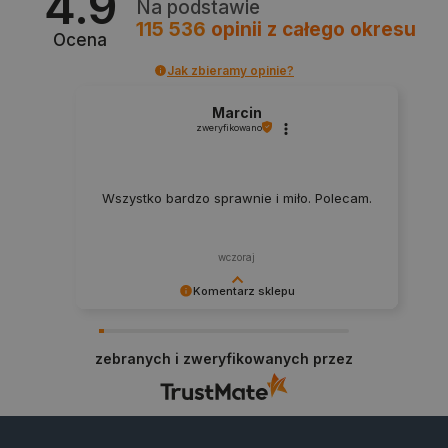
4.9
Na podstawie
115 536
opinii
z całego okresu
Ocena
Jak zbieramy opinie?
critData
botland.com.pl
Marcin
zweryfikowano
Wszystko bardzo sprawnie i miło. Polecam.
wczoraj
Komentarz sklepu
CookieScriptConsent
CookieScript
Dziękujemy za najwyższą ocenę. Cieszymy się,
botland.com.pl
że nasz sprzęt trafił w dobre ręce. Polecamy się
zebranych i zweryfikowanych przez
na przyszłość.