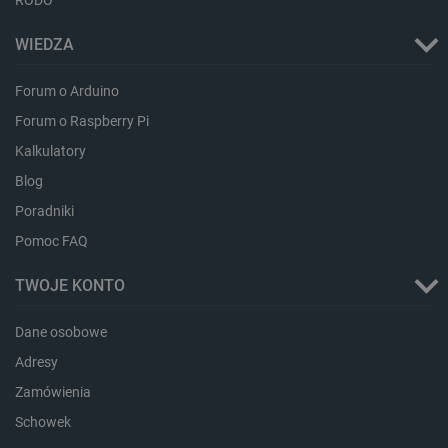
_smvc
Pamięć
lokalna
WIEDZA
lbx_ac_easystorage
Pamięć
sesji
Forum o Arduino
dlapi_consent
Pamięć
lokalna
Forum o Raspberry Pi
_uetvid
Pamięć
Kalkulatory
lokalna
_smsps
Pamięć
Blog
lokalna
Poradniki
lastExternalReferrer
Pamięć
lokalna
Pomoc FAQ
ea_lu_ts
Pamięć
lokalna
TWOJE KONTO
ea_gu_ts
Pamięć
lokalna
Dane osobowe
_gcl_ls
Pamięć
Adresy
lokalna
Zamówienia
_smps
Pamięć
lokalna
Schowek
luigis.env.v2.159265-
Pamięć