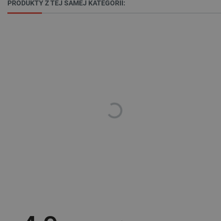
PRODUKTY Z TEJ SAMEJ KATEGORII:
isListDisplay
botland.com.pl
_lb_ccc
.botland.com.pl