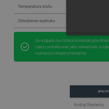
Temperatura stołu
Od 20°C
Chłodzenie wydruku
Od 70%
NIE
Ze względu na różnice konstrukcyjne dru
należy potraktować jako wskazówki, a odp
wyznaczyć eksperymentalnie.
Niezbędne pliki cookie umożl
Bez niezbędnych plików cooki
Nazwa
PrestaShop-[abcdef0123456
SPECYF
_lb
Rodzaj filamentu