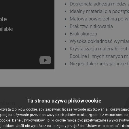
Doskonała adhezja między
Idealny materiał dla począt
Matowa powierzchnia po w
Brak tzw. nitkowania
Brak skurczu
Wysoka dokładność wymiar
Krystalizacja materiału jes
EcoLine i innych znanych m
Nie jest tak kruchy jak inne
Ta strona używa plików cookie
entem
orzysta z plików cookie, aby zapewnić lepszą wygodę użytkowania. Korzystając z
godę na używanie przez nas wszystkich plików cookie zgodnie z warunkami nasz
C do 220°C
 cookie. Dane użytkowników i pliki cookie mogą być przetwarzane i wykorzysty
ji reklam. Jeśli nie wyrażasz na to zgody przejdź do "Ustawienia cookies" i do