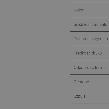
Kolor
VISITOR_PRIVACY_METAD
Polityce prywa
Średnica filamentu
__cf_bm
Tolerancja wymiar
Prędkość druku
__cf_bm
Odporność termicz
PHPSESSID
Gęstość
Szpula
_smvs