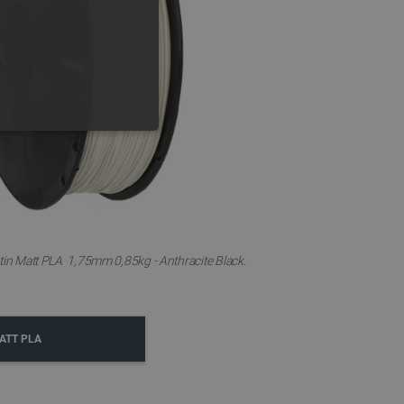
GERMAN
ONALNOŚĆ
ownika i zarządzanie kontem.
tin Matt PLA 1,75mm 0,85kg - Anthracite Black.
any do działania sklepu
ATT PLA
p.
ny do celów bilansowania
ia, że żądania stron
ne do tego samego serwera