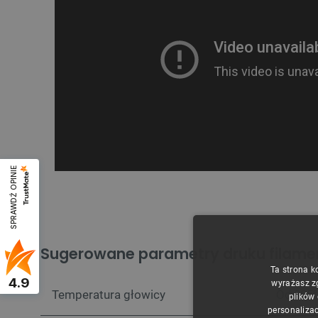
SPRAWDŹ OPINIE
Sugerowane parametry druku filam
Ta strona k
4.9
wyrażasz z
Temperatura głowicy
Od 205°
plików
personalizac