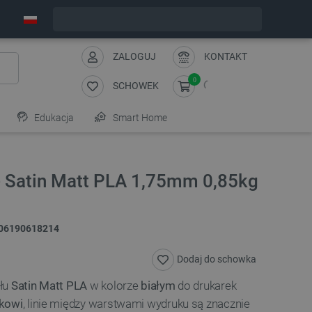
Wyślemy w poniedziałek
ZALOGUJ
KONTAKT
0
SCHOWEK
Edukacja
Smart Home
e Satin Matt PLA 1,75mm 0,85kg
06190618214
Dodaj do schowka
łu
Satin Matt PLA
w kolorze
białym
do drukarek
kowi
, linie między warstwami wydruku są znacznie