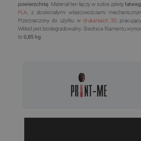
powierzchnię
. Materiał ten łączy w sobie zalety
łatweg
PLA
, z doskonałymi właściwościami mechaniczn
Przeznaczony do użytku w
drukarkach 3D
, pracują
Wkład jest biodegradowalny. Średnica filamentu wyno
to
0,85 kg
.