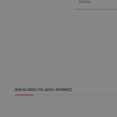
Masa
LaSID
__cf_bm
isListDisplay
_lb_ccc
critData
INNI KLIENCI OGLĄDALI RÓWNIEŻ:
CookieScriptConsent
LaVisitorId_Ym90bGFuZC5