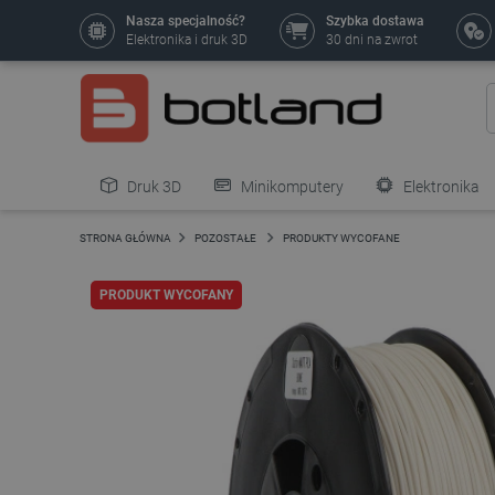
Nasza specjalność?
Szybka dostawa
Elektronika i druk 3D
30 dni na zwrot
Druk 3D
Minikomputery
Elektronika
Pozostałe
STRONA GŁÓWNA
POZOSTAŁE
PRODUKTY WYCOFANE
PRODUKT WYCOFANY