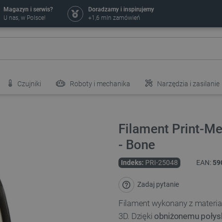
Magazyn i serwis?
Doradzamy i inspirujemy
U nas, w Polsce!
+1,6 mln zamówień
Czujniki
Roboty i mechanika
Narzędzia i zasilanie
Filament Print-M
- Bone
Indeks:
PRI-25048
EAN:
59
Zadaj pytanie
Filament wykonany z materia
3D. Dzięki
obniżonemu połys