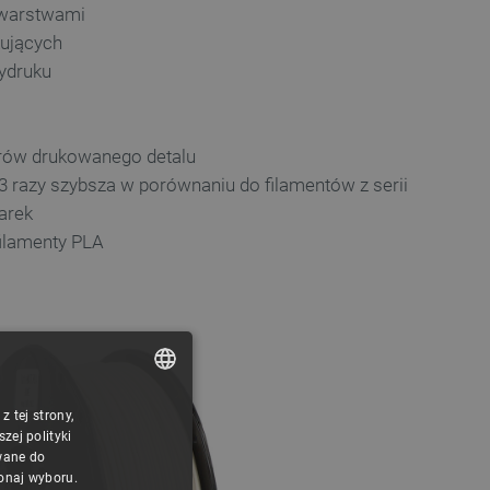
 warstwami
kujących
ydruku
ów drukowanego detalu
t 3 razy szybsza w porównaniu do filamentów z serii
arek
 filamenty PLA
 tej strony,
POLISH
ej polityki
CZECH
wane do
konaj wyboru.
ENGLISH