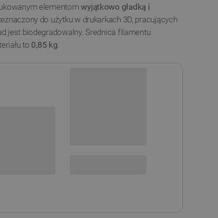
 drukowanym elementom
wyjątkowo gładką i
rzeznaczony do użytku w drukarkach 3D, pracujących
d jest biodegradowalny. Średnica filamentu
eriału to
0,85 kg
.
Niedostępny
i
Produkt wycofany
sowania: