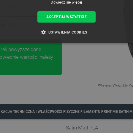
Dowiedz się więcej
 do 60°C
AKCEPTUJ WSZYSTKIE
 do 100%
USTAWIENIA COOKIES
ZBĘDNE
WYDAJNOŚĆ
TARGETOWANIE
FUNKCJ
karek powyższe dane
owiednie wartości należy
Niezbędne
Wydajność
Targetowanie
Funkcjonalność
iwiają korzystanie z podstawowych funkcji strony internetowej, takich jak logowanie użytk
Filament Print-Me Sa
e nie można prawidłowo korzystać ze strony internetowej.
Provider /
Okres
Opis
Domena
przechowywania
789]{32}
.botland.com.pl
Sesja
Ten plik cookie jest wymag
IKACJA TECHNICZNA I WŁAŚCIWOŚCI FIZYCZNE FILAMENTU PRINT-ME SATIN M
opartego o silnik PrestaSho
.botland.com.pl
Sesja
Ten plik cookie jest używa
Satin Matt PLA
obciążenia w celu zapewnien
internetowych są skierowa