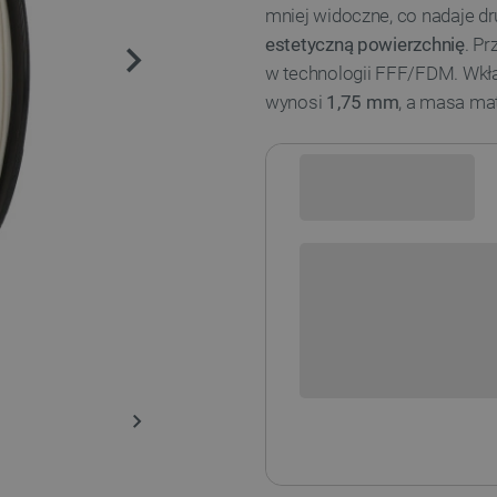
mniej widoczne, co nadaje
estetyczną powierzchnię
. P
w technologii FFF/FDM. Wkła
wynosi
1,75 mm
, a masa mat
Sprawdź opcje płatności i finan
Aktualnie niedostępne kolory: