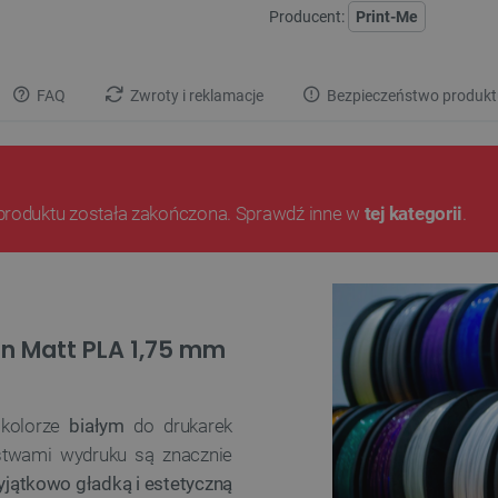
Producent:
Print-Me
FAQ
Zwroty i reklamacje
Bezpieczeństwo produkt
produktu została zakończona. Sprawdź inne w
tej kategorii
.
in Matt PLA 1,75 mm
olorze
białym
do drukarek
rstwami wydruku są znacznie
yjątkowo gładką i estetyczną