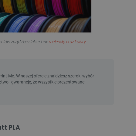
entów znajdziesz także inne
materiały oraz kolory.
tt PLA