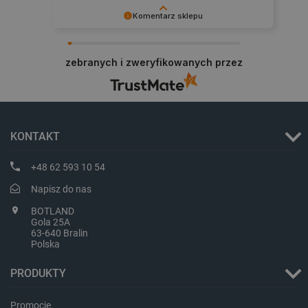
Komentarz sklepu
Zadowolenie klienta to dla nas najlepsza
nagroda. Dziękujemy i zapraszamy na kolejne
zebranych i zweryfikowanych przez
zakupy.
KONTAKT
LaVisitorId_Ym90bGFuZC5sYWRlc2suY29tLw
.botland.com.pl
+48 62 593 10 54
Napisz do nas
critCartData
botland.com.pl
BOTLAND
Gola 25A
63-640 Bralin
Polska
PRODUKTY
Promocje