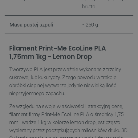
brutto
Masa pustej szpuli
~250 g
Filament Print-Me EcoLine PLA
1,75mm 1kg - Lemon Drop
Tworzywo PLA jest przeważnie wykonane z trzciny
cukrowej lub kukurydzy. Z tego powodu w trakcie
obróbki cieplnej wytwarza jedynie niewielką ilość
__cf_bm
Cloudflare Inc.
nieprzyjemnego zapachu.
.inpost.pl
Ze względu na swoje właściwości i atrakcyjną cenę,
filament firmy Print-Me EcoLine PLA o średnicy 1,75
mm i wadze 1 kg w kolorze lemon drop jest często
wybierany przez początkujących miłośników druku 3D.