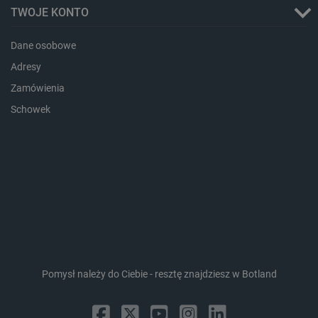
lokalna
TWOJE KONTO
_smps
Pamięć
lokalna
Dane osobowe
luigis.env.v2.159265-
Pamięć
Adresy
182023
sesji
Zamówienia
_uetsid_exp
Pamięć
lokalna
Schowek
_uetsid
Pamięć
lokalna
_smsp-r-65208
Pamięć
lokalna
cartSkuToUrl
Pamięć
lokalna
lastExternalReferrerTime
Pamięć
lokalna
smsr
Pamięć
lokalna
Pomysł należy do Ciebie - resztę znajdziesz w Botland