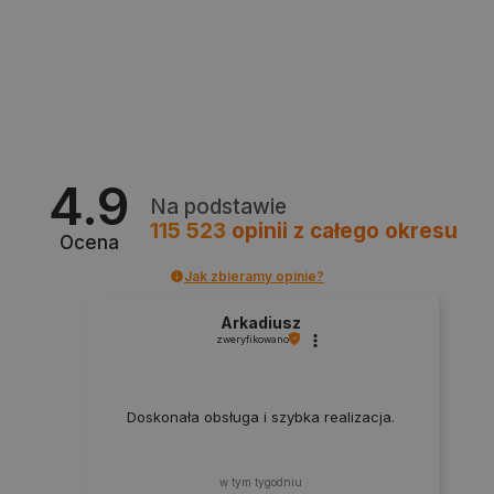
4.9
critData
botland.com.pl
Na podstawie
115 523
opinii
z całego okresu
Ocena
Jak zbieramy opinie?
Arkadiusz
zweryfikowano
Doskonała obsługa i szybka realizacja.
CookieScriptConsent
CookieScript
botland.com.pl
w tym tygodniu