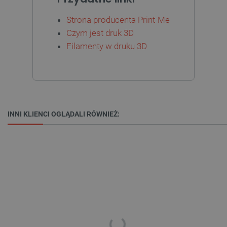
Strona producenta Print-Me
Czym jest druk 3D
Filamenty w druku 3D
INNI KLIENCI OGLĄDALI RÓWNIEŻ:
_smvs
.botland.com.pl
LaSID
Quality Unit LLC
botland.com.pl