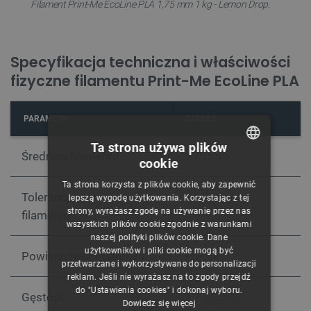
Filament Print-Me EcoLine PLA 1,75 mm 1 kg - Lemon Drop.
Specyfikacja techniczna i właściwości
fizyczne filamentu Print-Me EcoLine PLA
PARAMETR
ZAKRES
Ta strona używa plików
Średnica filamentu
1,75 mm
cookie
POLISH
Ta strona korzysta z plików cookie, aby zapewnić
CZECH
Tolerancja wymiarowa
+/- 0,05 mm
lepszą wygodę użytkowania. Korzystając z tej
strony, wyrażasz zgodę na używanie przez nas
filamentu
ENGLISH
wszystkich plików cookie zgodnie z warunkami
naszej polityki plików cookie. Dane
GERMAN
użytkowników i pliki cookie mogą być
Powierzchnia materiału
Połysk
przetwarzane i wykorzystywane do personalizacji
reklam. Jeśli nie wyrażasz na to zgody przejdź
do "Ustawienia cookies" i dokonaj wyboru.
Gęstość
1,2 g/cm
3
Dowiedz się więcej