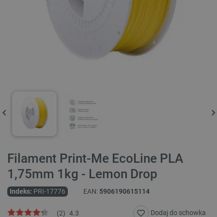
Filament Print-Me EcoLine PLA
1,75mm 1kg - Lemon Drop
Indeks:
PRI-17776
EAN:
5906190615114
Dodaj do schowka
(
2
)
4.3