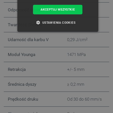
Odporność termiczna
80°C
AKCEPTUJ WSZYSTKIE
USTAWIENIA COOKIES
Twardość Shore'a
81D
NIEZBĘDNE
WYDAJNOŚĆ
Udarność dla karbu V
0,29 J/cm
2
TARGETOWANIE
Moduł Younga
1471 MPa
FUNKCJONALNOŚĆ
Retrakcja
+/- 5 mm
Niezbędne
Wydajność
Targetowanie
Średnica dyszy
≥ 0,2 mm
Funkcjonalność
Niezbędne pliki cookie umożliwiają korzystanie z
Prędkość druku
Od 30 do 60 mm/s
podstawowych funkcji strony internetowej, takich
jak logowanie użytkownika i zarządzanie kontem.
Bez niezbędnych plików cookie nie można