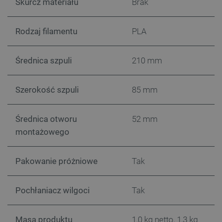
Skurcz materiału
Brak
prawidłowo korzystać ze strony internetowej.
Provider /
Nazwa
Domena
Rodzaj filamentu
PLA
PrestaShop-[abcdef0123456789]{32}
.botland.com.pl
Średnica szpuli
210 mm
_lb
.botland.com.pl
Szerokość szpuli
85 mm
Średnica otworu
52 mm
montażowego
Pakowanie próżniowe
Tak
Polityce prywatności Google
Pochłaniacz wilgoci
Tak
VISITOR_PRIVACY_METADATA
YouTube
Masa produktu
1,0 kg netto, 1,3 kg
.youtube.com