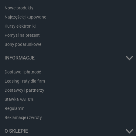
critAccountId
botland.com.pl
Nowe produkty
Najczęściej kupowane
Kursy elektroniki
Pomysł na prezent
Bony podarunkowe
INFORMACJE
Dostawa i płatność
Leasing i raty dla firm
Dostawcy i partnerzy
Storage declaration
Stawka VAT 0%
Storage
Nazwa
Opis
type
Regulamin
_uetvid_exp
Pamięć
Reklamacje i zwroty
lokalna
dlapi_ucp
Pamięć
O SKLEPIE
lokalna