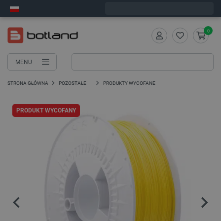
Wyślemy w piątek
0
MENU
STRONA GŁÓWNA
POZOSTAŁE
PRODUKTY WYCOFANE
PRODUKT WYCOFANY