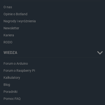
_cltk
Pamięć
sesji
O nas
smforms
Pamięć
Opinie o Botland
lokalna
Nagrody i wyróżnienia
_smvc
Pamięć
lokalna
Newsletter
lbx_ac_easystorage
Pamięć
Kariera
sesji
RODO
dlapi_consent
Pamięć
lokalna
WIEDZA
_uetvid
Pamięć
lokalna
Forum o Arduino
_smsps
Pamięć
lokalna
Forum o Raspberry Pi
lastExternalReferrer
Pamięć
lokalna
Kalkulatory
ea_lu_ts
Pamięć
Blog
lokalna
Poradniki
ea_gu_ts
Pamięć
lokalna
Pomoc FAQ
_gcl_ls
Pamięć