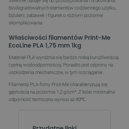
Świetnie nadaje się do prototypowania i drukowania
biodegradowalnych elementów codziennego użytku,
biżuterii, zabawek i figurek o różnym poziomie
__cf_bm
Cloudflare Inc.
skomplikowania.
.webshopapp.com
Właściwości filamentów Print-Me
EcoLine PLA 1,75 mm 1kg
Materiał PLA wyróżnia się bardzo niską kurczliwością
i pełną wodoodpornością. Ponadto jest odporny na
uszkodzenia mechaniczne, w tym rozciąganie.
Filamenty PLA firmy Print-Me charakteryzują się
PHPSESSID
PHP.net
botland.com.pl
gęstością na poziomie 1,2 g/cm³. Z kolei minimalna
odporność termiczna wynosi aż 80℃.
Przydatne linki