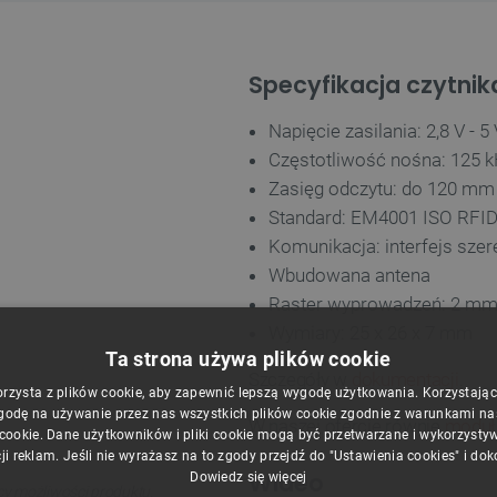
Specyfikacja czytnik
Napięcie zasilania: 2,8 V - 5
Częstotliwość nośna: 125 
Zasięg odczytu: do 120 mm
Standard: EM4001 ISO RFID
Komunikacja: interfejs sze
Wbudowana antena
Raster wyprowadzeń: 2 m
Wymiary: 25 x 26 x 7 mm
Ta strona używa plików cookie
Szczegóły
w
dokumentacji
.
orzysta z plików cookie, aby zapewnić lepszą wygodę użytkowania. Korzystając z
godę na używanie przez nas wszystkich plików cookie zgodnie z warunkami nasz
W naszej ofercie równie
moduł
 cookie. Dane użytkowników i pliki cookie mogą być przetwarzane i wykorzysty
ji reklam. Jeśli nie wyrażasz na to zgody przejdź do "Ustawienia cookies" i do
Wideo
Dowiedz się więcej
cy możliwości produktu.