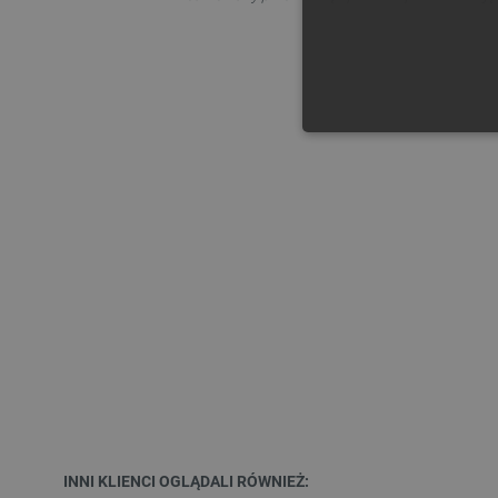
NIE
Niezbędne pliki cookie umożl
Bez niezbędnych plików cooki
Nazwa
PrestaShop-[abcdef0123456
_lb
INNI KLIENCI OGLĄDALI RÓWNIEŻ: