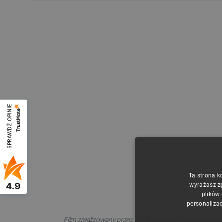
SPRAWDŹ OPINIE
Ta strona k
4.9
wyrażasz z
plików
personalizac
Film zrealizowany przez firmę SparkFun przedstawiają