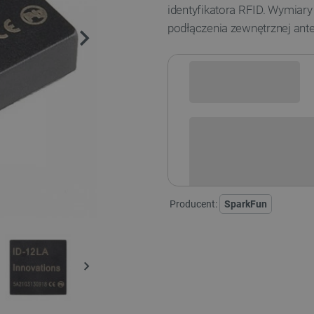
identyfikatora RFID. Wymiary
podłączenia
zewnętrznej ant
Sprawdź opcje płatności i finan
Producent:
SparkFun