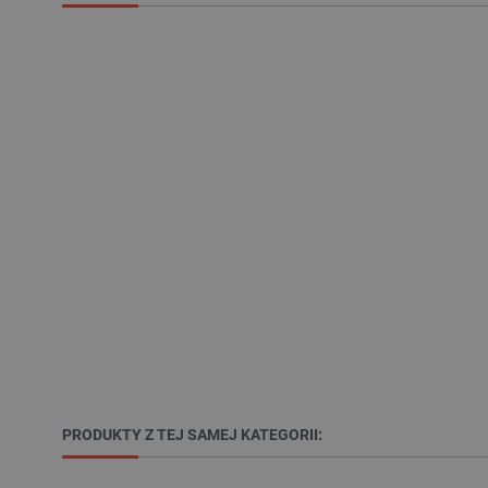
VISITOR_PRIVACY_METAD
Polityce prywa
__cf_bm
__cf_bm
PHPSESSID
_smvs
PRODUKTY Z TEJ SAMEJ KATEGORII:
LaSID