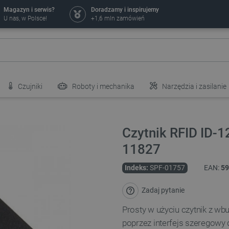
Magazyn i serwis?
Doradzamy i inspirujemy
U nas, w Polsce!
+1,6 mln zamówień
Czujniki
Roboty i mechanika
Narzędzia i zasilanie
Czytnik RFID ID-1
11827
Indeks:
SPF-01757
EAN:
59
Zadaj pytanie
Prosty w użyciu czytnik z wb
poprzez interfejs szeregowy 