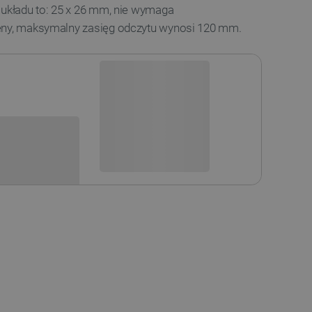
 układu to: 25 x 26 mm, nie wymaga
eny, maksymalny zasięg odczytu wynosi 120 mm.
Niedostępny
i
Produkt wycofany
sowania: