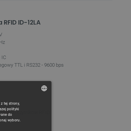
a RFID ID-12LA
 V
kHz
 IC
regowy TTL i RS232 - 9600 bps
m
 tej strony,
POLISH
ej polityki
 USB
do czytników RFID.
CZECH
wane do
konaj wyboru.
ENGLISH