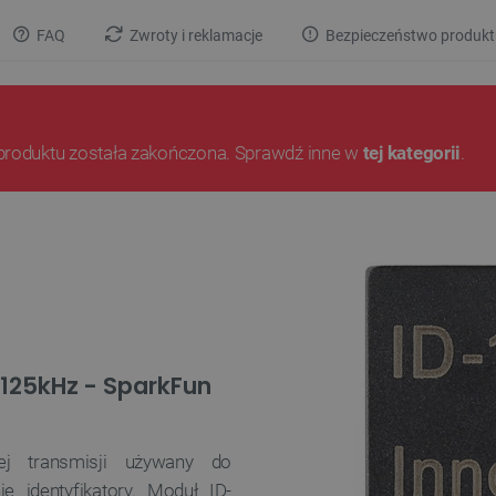
FAQ
Zwroty i reklamacje
Bezpieczeństwo produkt
produktu została zakończona. Sprawdź inne w
tej kategorii
.
- 125kHz - SparkFun
ej transmisji używany do
ie identyfikatory. Moduł
ID-