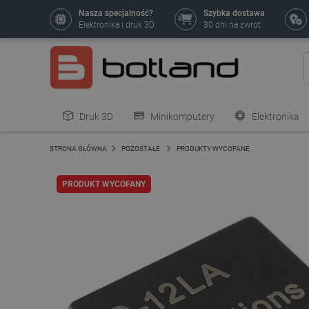
Nasza specjalność?
Szybka dostawa
Elektronika i druk 3D
30 dni na zwrot
Druk 3D
Minikomputery
Elektronika
Pozostałe
STRONA GŁÓWNA
POZOSTAŁE
PRODUKTY WYCOFANE
PRODUKT WYCOFANY