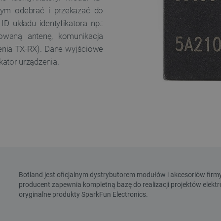
cym odebrać i przekazać do
 ID układu identyfikatora np.:
owaną antenę, komunikacja
enia TX-RX). Dane wyjściowe
ikator urządzenia.