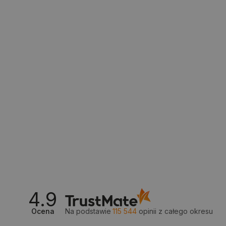
__cf_bm
isListDisplay
_lb_ccc
critData
CookieScriptConsent
4.9
LaVisitorId_Ym90bGFuZC5
Ocena
Na podstawie
115 544
opinii
z całego okresu
critCartData