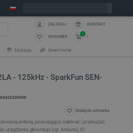
Wyślemy w poniedziałek
ZALOGUJ
KONTAKT
0
SCHOWEK
Edukacja
Smart Home
2LA - 125kHz - SparkFun SEN-
04422330309
Dodaj do schowka
udowaną anteną, pozwalający odebrać i przekazać,
do urządzenia głównego (np. Arduino) ID