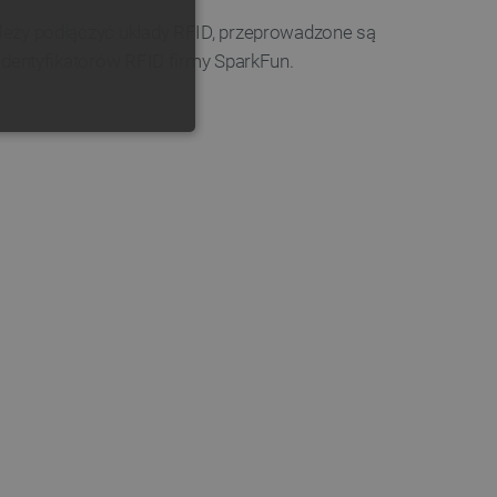
GERMAN
ależy podłączyć układy RFID, przeprowadzone są
 identyfikatorów RFID firmy SparkFun.
ONALNOŚĆ
ownika i zarządzanie kontem.
any do działania sklepu
p.
ny do celów bilansowania
ia, że żądania stron
ne do tego samego serwera
a, zwiększając wydajność