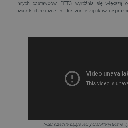
innych dostawców. PETG wyróżnia się większą od
czynniki chemiczne. Produkt został zapakowany
próżn
Wideo przedstawiające cechy charakterystyczne wy