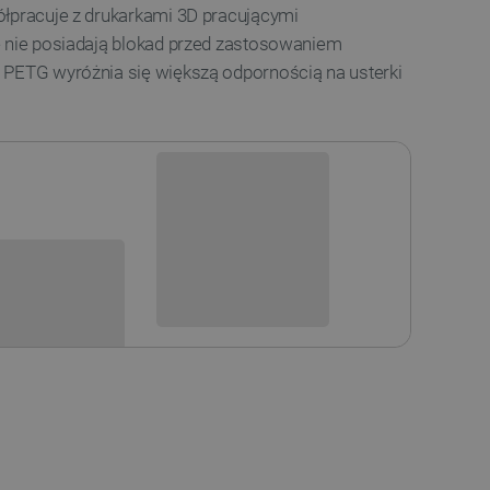
łpracuje z drukarkami
3D
pracującymi
e nie posiadają blokad przed zastosowaniem
. PETG wyróżnia się większą odpornością na usterki
Niedostępny
i
Produkt wycofany
sowania: