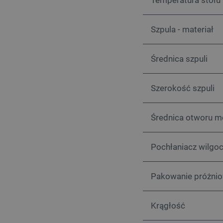
Temperatura stołu
Szpula - materiał
VISITOR_PRIVACY_METAD
Polityce prywa
Średnica szpuli
__cf_bm
Szerokość szpuli
__cf_bm
Średnica otworu 
Pochłaniacz wilgoc
PHPSESSID
Pakowanie próżni
Krągłość
_smvs