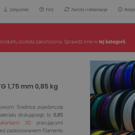
Załączniki
FAQ
Zwroty i reklamacje
Bezpi
produktu została zakończona. Sprawdź inne w
tej kategorii
.
TG 1,75 mm 0,85 kg
towym. Średnica pojedynczej
eriału drukującego to
0,85
karkami 3D
pracującymi
rzed zastosowaniem filamentu