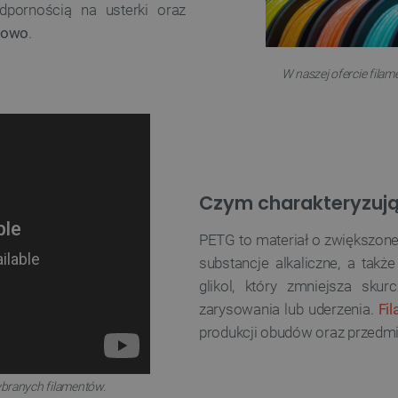
pornością na usterki oraz
iowo
.
W naszej ofercie filam
Czym charakteryzują 
PETG to materiał o zwiększone
substancje alkaliczne, a takż
glikol, który zmniejsza sk
zarysowania lub uderzenia.
Fi
produkcji obudów oraz przedm
branych filamentów.