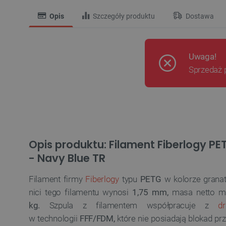
Opis
Szczegóły produktu
Dostawa
Uwaga!
Sprzedaż 
Opis produktu: Filament Fiberlogy PE
- Navy Blue TR
Filament firmy
Fiberlogy
typu
PETG
w kolorze grana
nici tego filamentu wynosi
1,75 mm,
masa netto mat
kg.
Szpula z filamentem współpracuje z
dru
w technologii
FFF/FDM,
które nie posiadają blokad p