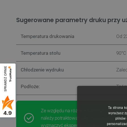
Sugerowane parametry druku przy uż
Temperatura drukowania
Od 2
Temperatura stołu
90°C
SPRAWDŹ OPINIE
Chłodzenie wydruku
Zale
Podłoże:
Taśm
Ta strona k
Ze względu na różnice konstrukcyjne dru
4.9
wyrażasz z
należy potraktować jako wskazówki, a odp
plików
personalizac
wyznaczyć eksperymentalnie.