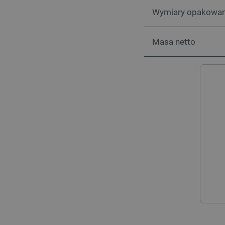
LaSID
Wymiary opakowan
__cf_bm
Masa netto
isListDisplay
_lb_ccc
critData
CookieScriptConsent
LaVisitorId_Ym90bGFuZC5