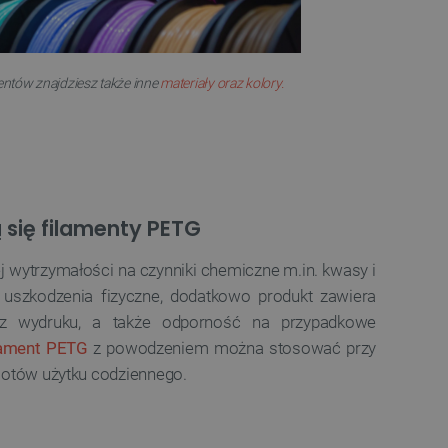
entów znajdziesz także inne
materiały oraz kolory.
się filamenty PETG
j wytrzymałości na czynniki chemiczne m.in. kwasy i
e uszkodzenia fizyczne, dodatkowo produkt zawiera
urcz wydruku, a także odporność na przypadkowe
lament PETG
z powodzeniem można stosować przy
iotów użytku codziennego.