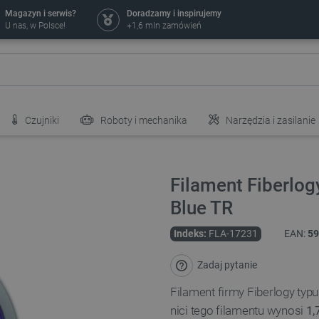
Magazyn i serwis?
Doradzamy i inspirujemy
U nas, w Polsce!
+1,6 mln zamówień
Czujniki
Roboty i mechanika
Narzędzia i zasilanie
Filament Fiberlo
Blue TR
Indeks:
FLA-17231
EAN:
59
Zadaj pytanie
Filament firmy Fiberlogy typ
nici tego filamentu wynosi
1,