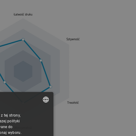
 tej strony,
POLISH
ej polityki
CZECH
wane do
konaj wyboru.
ENGLISH