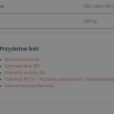
Quality Unit LLC
Sesja
Ten plik cookie służy do ś
botland.com.pl
Analytics i anonimowych inf
ia
205 x 205 x 90
użytkownika.
Cloudflare Inc.
29 minut 47
Ten plik cookie służy do roz
.bambulab.com
sekund
to korzystne dla strony int
0,85 kg
umożliwia tworzenie ważny
korzystania z jej witryny in
botland.com.pl
Sesja
Ten plik cookie służy do p
użytkownika w zakresie sp
produktów.
Przydatne linki
.botland.com.pl
1 rok
Ten plik cookie jest używa
użytkownika na korzystanie 
internetowej, zapewniając
Strona producenta
prawnymi w celu uzyskania 
plików cookie.
Czym jest druk 3D?
botland.com.pl
9 minut 46
Ten plik cookie jest używa
Filamenty w druku 3D
sekund
krytycznych danych użytkow
wydajności i funkcjonalnośc
Filamenty PETG – Przykłady zastosowań i charakterystyk
zapewniając bardziej sper
użytkownika.
Dane techniczne filamentu
CookieScript
2 miesiące 4
Ten plik cookie jest używan
botland.com.pl
tygodnie
Script.com do zapamiętywan
zgody użytkownika na pliki 
aby baner cookie Cookie-Sc
sYWRlc2suY29tLw
.botland.com.pl
Sesja
Ten plik cookie służy do r
odwiedzającej.