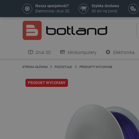
Nasza specjalność?
Szybka dostawa
Elektronika i druk 3D
30 dni na zwrot
Druk 3D
Minikomputery
Elektronika
Pozostałe
STRONA GŁÓWNA
POZOSTAŁE
PRODUKTY WYCOFANE
PRODUKT WYCOFANY