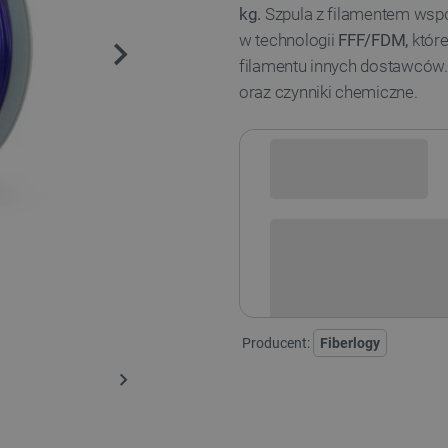
kg.
Szpula z filamentem wspó
w technologii
FFF/FDM,
któr
filamentu innych dostawców
oraz czynniki chemiczne.
Sprawdź opcje płatności i finan
Producent:
Fiberlogy