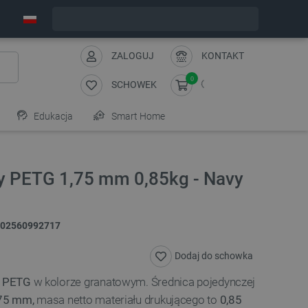
Wyślemy w poniedziałek
ZALOGUJ
KONTAKT
0
SCHOWEK
Edukacja
Smart Home
gy PETG 1,75 mm 0,85kg - Navy
02560992717
Dodaj do schowka
u
PETG
w kolorze granatowym.
Ś
rednica pojedynczej
75 mm,
masa netto materiału drukującego to
0,85