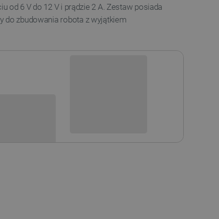
ciu od 6 V do 12 V i prądzie 2 A. Zestaw posiada
y do zbudowania robota z wyjątkiem
Niedostępny
i
Produkt wycofany
sowania: