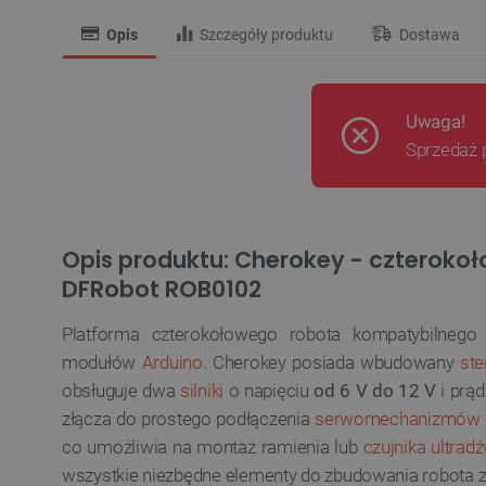
Opis
Szczegóły produktu
Dostawa
Uwaga!
Sprzedaż 
Opis produktu: Cherokey - czterokoł
DFRobot ROB0102
Platforma czterokołowego robota kompatybilnego
modułów
Arduino
. Cherokey posiada wbudowany
ste
obsługuje dwa
silniki
o napięciu
od 6 V do 12 V
i prąd
złącza do prostego podłączenia
serwomechanizmów
co umożliwia na montaż ramienia lub
czujnika ultra
wszystkie niezbędne elementy do zbudowania robota z