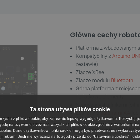
Główne cechy robot
Platforma z wbudowanym s
Kompatybilny z
Arduino UN
zestawie)
Złącze XBee
Złącze modułu
Bluetooth
Górna platforma z miejsce
dodatkowe elementy
Napędzany 4 silnikami (silni
Ta strona używa plików cookie
Zasilany 5
bateriami AA
lub
orzysta z plików cookie, aby zapewnić lepszą wygodę użytkowania. Korzystając z
godę na używanie przez nas wszystkich plików cookie zgodnie z warunkami nasz
Przykładowe zastos
 cookie. Dane użytkowników i pliki cookie mogą być przetwarzane i wykorzysty
ji reklam. Jeśli nie wyrażasz na to zgody przejdź do "Ustawienia cookies" i do