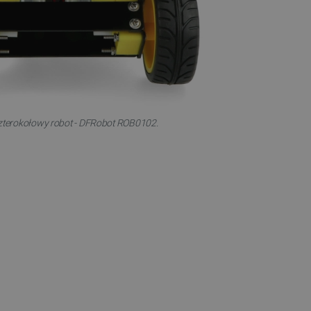
a, zwiększając wydajność
ytkownika.
ny do przechowywania zgody
ności dla ich interakcji z
otyczące zgody
ityki i ustawienia
e ich preferencje zostaną
sesjach.
różniania ludzi i botów. Jest
ernetowej, ponieważ
czterokołowy robot - DFRobot ROB0102.
ch raportów na temat
ternetowej.
różniania ludzi i botów. Jest
ernetowej, ponieważ
ch raportów na temat
ternetowej.
likacje oparte na języku
ogólnego przeznaczenia
ch sesji użytkownika.
rowana losowo, sposób jej
 dla witryny, ale dobrym
nie statusu zalogowanego
mi.
ny do zarządzania stanem
ania stron.