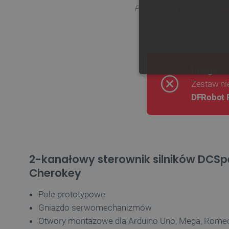
Przykład podłączenia z
Arduin
Uwaga!
NIE
Zestaw ni
DFRobot
Niezbędne pliki cookie umożl
Bez niezbędnych plików cooki
2-kanałowy sterownik silników DCSp
Cherokey
Nazwa
PrestaShop-[abcdef0123456
Pole prototypowe
Gniazdo serwomechanizmów
_lb
Otwory montażowe dla Arduino Uno, Mega, Rome