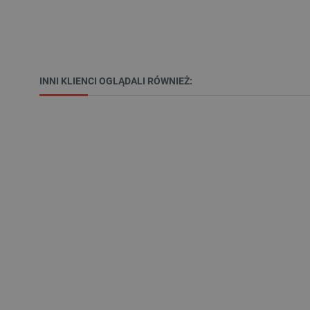
LaSID
__cf_bm
INNI KLIENCI OGLĄDALI RÓWNIEŻ:
isListDisplay
_lb_ccc
critData
CookieScriptConsent
LaVisitorId_Ym90bGFuZC5