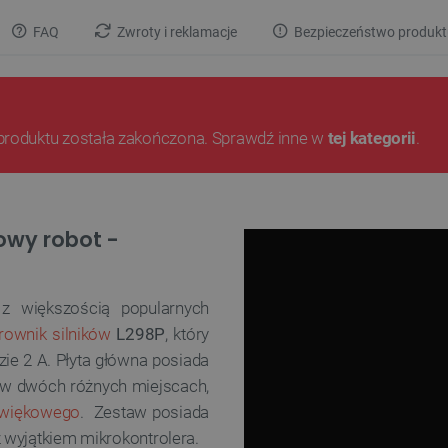
FAQ
Zwroty i reklamacje
Bezpieczeństwo produkt
produktu została zakończona. Sprawdź inne w
tej kategorii
.
owy robot -
 z większością popularnych
rownik silników
L298P
, który
zie 2 A. Płyta główna posiada
w dwóch różnych miejscach,
dźwiękowego
. Zestaw posiada
 wyjątkiem mikrokontrolera.