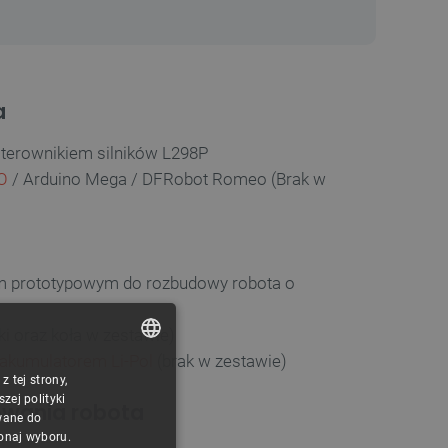
a
terownikiem silników L298P
O
/ Arduino Mega / DFRobot Romeo (Brak w
m prototypowym do rozbudowy robota o
ki oraz koła w zestawie)
akumulatorem Li-Pol
(brak w zestawie)
 tej strony,
POLISH
ej polityki
owania robota
CZECH
wane do
konaj wyboru.
ENGLISH