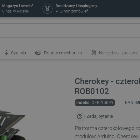
Magazyn i serwis?
Doradzamy i inspirujemy
U nas, w Polsce!
+1,6 mln zamówień
Czujniki
Roboty i mechanika
Narzędzia i zasilanie
Cherokey - czter
ROB0102
Indeks:
DFR-15091
EAN:
6
Zadaj pytanie
Platforma czterokołowego ro
modułów Arduino. Cherokey p