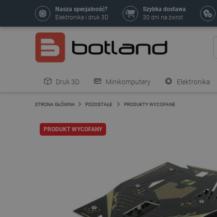
Nasza specjalność?
Szybka dostawa
Elektronika i druk 3D
30 dni na zwrot
Druk 3D
Minikomputery
Elektronika
Pozostałe
STRONA GŁÓWNA
POZOSTAŁE
PRODUKTY WYCOFANE
PRODUKT WYCOFANY