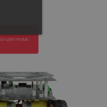
GERMAN
ONALNOŚĆ
cji użyto modułu
ownika i zarządzanie kontem.
any do działania sklepu
p.
ny do celów bilansowania
ia, że żądania stron
ne do tego samego serwera