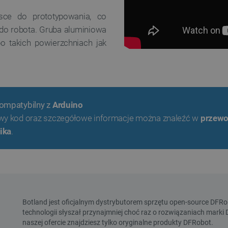
sce do prototypowania, co
do robota. Gruba aluminiowa
o takich powierzchniach jak
ompatybilny z
Arduino
wy kod oraz szczegółowe informacje można znaleźć w
przewo
ika
.