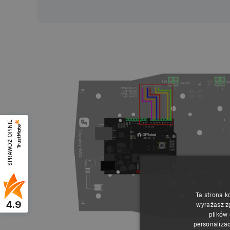
SPRAWDŹ OPINIE
Ta strona k
4.9
wyrażasz z
plików
personalizac