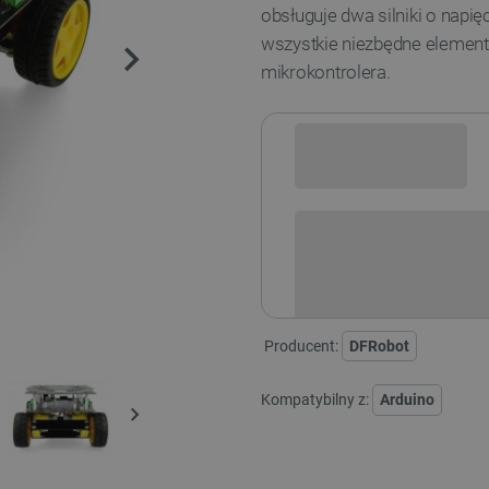
obsługuje dwa silniki o napię
wszystkie niezbędne element
mikrokontrolera.
Sprawdź opcje płatności i finan
Producent:
DFRobot
Kompatybilny z:
Arduino