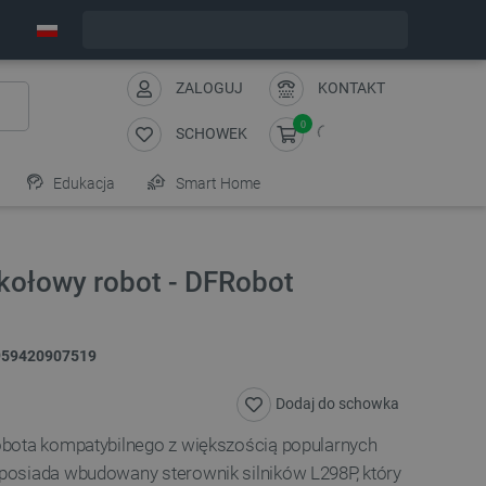
Wyślemy w piątek
ZALOGUJ
KONTAKT
0
SCHOWEK
Edukacja
Smart Home
okołowy robot - DFRobot
959420907519
Dodaj do schowka
bota kompatybilnego z większością popularnych
osiada wbudowany sterownik silników L298P, który