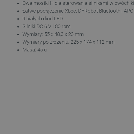
Dwa mostki H dla sterowania silnikami w dwóch k
Łatwe podłączenie Xbee, DFRobot Bluetooth i AP
VISITOR_PRIVACY_METAD
9 białych diod LED
Silniki DC 6 V 180 rpm
Polityce prywa
Wymiary: 55 x 48,3 x 23 mm
Wymiary po złożeniu: 225 x 174 x 112 mm
__cf_bm
Masa: 45 g
__cf_bm
PHPSESSID
_smvs