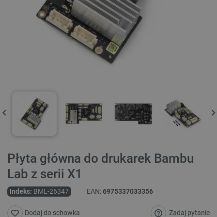
Płyta główna do drukarek Bambu
Lab z serii X1
Indeks:
BML-26347
EAN:
6975337033356
Zadaj pytanie
Dodaj do schowka