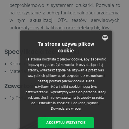
bezproblemowo z systemem drukarki. Pozwala to
na korzystanie z pełnej funkcjonalności urządzenia,
w tym aktualizacji OTA, testów serwisowych,
automatycznych kalibracji oraz detekcji błędów
Ta strona używa plików
cookie
Specyfikacja techniczna
POLISH
Ta strona korzysta z plików cookie, aby zapewnić
CZECH
Kompatybilność: drukarki Bambu Lab z serii X1
lepszą wygodę użytkowania. Korzystając z tej
strony, wyrażasz zgodę na używanie przez nas
Materiały: tworzywo sztuczne i metal
ENGLISH
wszystkich plików cookie zgodnie z warunkami
naszej polityki plików cookie. Dane
GERMAN
Zawartość zestawu
użytkowników i pliki cookie mogą być
przetwarzane i wykorzystywane do personalizacji
1x Płyta główna
reklam. Jeśli nie wyrażasz na to zgody przejdź
do "Ustawienia cookies" i dokonaj wyboru.
Dowiedz się więcej
AKCEPTUJ WSZYSTKIE