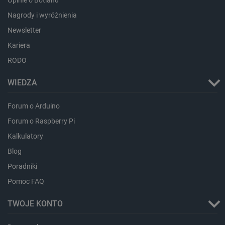
Opinie o Botland
Nagrody i wyróżnienia
Newsletter
Kariera
critData
botland.com.pl
RODO
WIEDZA
Forum o Arduino
Forum o Raspberry Pi
Kalkulatory
Blog
Poradniki
CookieScriptConsent
CookieScript
Pomoc FAQ
botland.com.pl
TWOJE KONTO