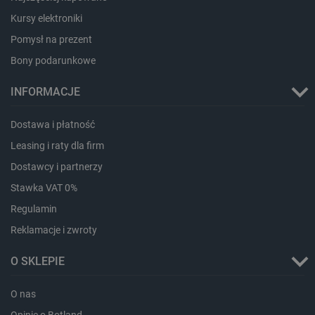
Kursy elektroniki
Pomysł na prezent
Bony podarunkowe
INFORMACJE
Dostawa i płatność
isListDisplay
botland.com.pl
Leasing i raty dla firm
Dostawcy i partnerzy
Stawka VAT 0%
Regulamin
_lb_ccc
.botland.com.pl
Reklamacje i zwroty
O SKLEPIE
O nas