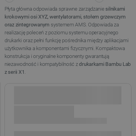
Płyta główna odpowiada sprawne zarządzanie
silnikami
krokowymi osi XYZ, wentylatorami, stołem grzewczym
oraz zintegrowanym
systemem AMS. Odpowiada za
realizację poleceń z poziomu systemu operacyjnego
drukarki oraz pełni funkcję pośrednika między aplikacjami
użytkownika a komponentami fizycznymi. Kompaktowa
konstrukcja i oryginalne komponenty gwarantują
niezawodność i kompatybilność z
drukarkami Bambu Lab
z serii X1
.
Sprawdź opcje płatności i finansowania:
+
-
DODAJ DO KOSZYKA