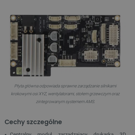
Płyta główna odpowiada sprawne zarządzanie silnikami
krokowymi osi XYZ, wentylatorami, stołem grzewczym oraz
zintegrowanym systemem AMS.
Cechy szczególne
Centralny moduł zarządzający drukarką 3D