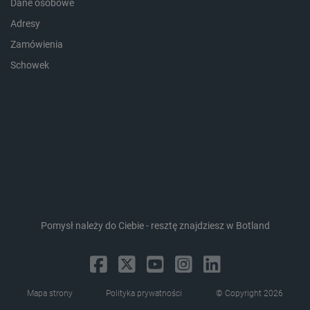
Dane osobowe
Adresy
Zamówienia
Schowek
LaVisitorId_Ym90bGFuZC5sYWRlc2suY29tLw
.botland.com.pl
critCartData
botland.com.pl
Pomysł należy do Ciebie - resztę znajdziesz w Botland
critAccountId
botland.com.pl
Mapa strony
Polityka prywatności
© Copyright 2026