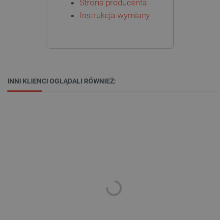
Strona producenta
PrestaShop-[abcdef0123456789]{32}
.botland.com.pl
Instrukcja wymiany
_lb
.botland.com.pl
INNI KLIENCI OGLĄDALI RÓWNIEŻ:
Polityce prywatności Google
VISITOR_PRIVACY_METADATA
YouTube
.youtube.com