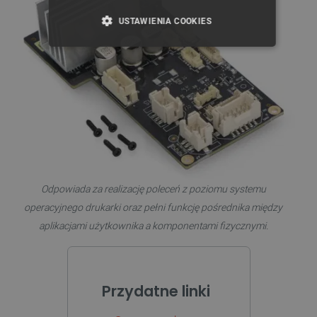
USTAWIENIA COOKIES
NIEZBĘDNE
WYDAJNOŚĆ
TARGETOWANIE
FUNKCJONALNOŚĆ
Niezbędne
Wydajność
Targetowanie
Odpowiada za realizację poleceń z poziomu systemu
Funkcjonalność
operacyjnego drukarki oraz pełni funkcję pośrednika między
aplikacjami użytkownika a komponentami fizycznymi.
Niezbędne pliki cookie umożliwiają korzystanie z
podstawowych funkcji strony internetowej, takich
jak logowanie użytkownika i zarządzanie kontem.
Bez niezbędnych plików cookie nie można
prawidłowo korzystać ze strony internetowej.
Przydatne linki
Provider /
Nazwa
Domena