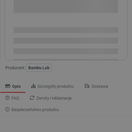
SPRAWDŹ ILOŚĆ
Dostępny
Wysyłka
24h
Dostawa
od 8,99 PLN
30 dni
na zwrot
Producent:
Bambu Lab
Opis
Szczegóły produktu
Dostawa
FAQ
Zwroty i reklamacje
Bezpieczeństwo produktu