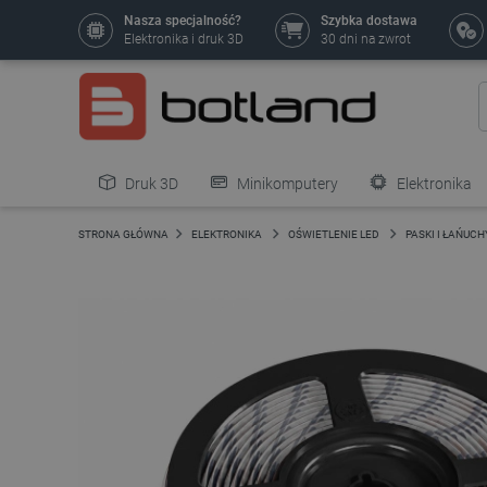
Nasza specjalność?
Szybka dostawa
Elektronika i druk 3D
30 dni na zwrot
Druk 3D
Minikomputery
Elektronika
Pozostałe
STRONA GŁÓWNA
ELEKTRONIKA
OŚWIETLENIE LED
PASKI I ŁAŃUCH