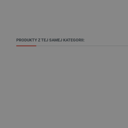
_lb
VISITOR_PRIVACY_METAD
PRODUKTY Z TEJ SAMEJ KATEGORII:
Polityce prywa
__cf_bm
__cf_bm
PHPSESSID