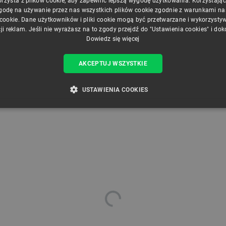
orzysta z plików cookie, aby zapewnić lepszą wygodę użytkowania. Korzystając z
godę na używanie przez nas wszystkich plików cookie zgodnie z warunkami nasz
 cookie. Dane użytkowników i pliki cookie mogą być przetwarzane i wykorzysty
ji reklam. Jeśli nie wyrażasz na to zgody przejdź do "Ustawienia cookies" i do
Dowiedz się więcej
AKCEPTUJ WSZYSTKIE
USTAWIENIA COOKIES
ZBĘDNE
WYDAJNOŚĆ
TARGETOWANIE
FUNKCJ
Niezbędne
Wydajność
Targetowanie
Funkcjonalność
iwiają korzystanie z podstawowych funkcji strony internetowej, takich jak logowanie użytk
e nie można prawidłowo korzystać ze strony internetowej.
Provider /
Okres
Opis
Domena
przechowywania
789]{32}
.botland.com.pl
Sesja
Ten plik cookie jest wymag