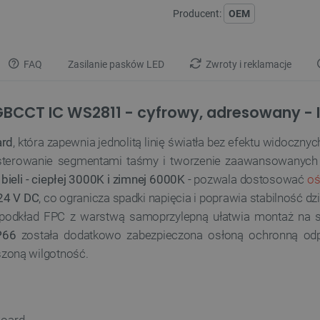
Producent:
OEM
FAQ
Zasilanie pasków LED
Zwroty i reklamacje
GBCCT IC WS2811 - cyfrowy, adresowany - I
ard
, która zapewnia jednolitą linię światła bez efektu widoc
 sterowanie segmentami taśmy i tworzenie zaawansowanych 
ieli - ciepłej 3000K i zimnej 6000K
- pozwala dostosować
oś
24 V DC
, co ogranicza spadki napięcia i poprawia stabilność d
 podkład FPC z warstwą samoprzylepną ułatwia montaż na su
P66
została dodatkowo zabezpieczona osłoną ochronną odpo
zoną wilgotność.