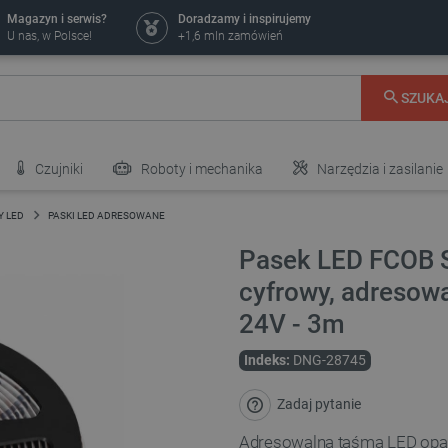
Magazyn i serwis?
Doradzamy i inspirujemy
U nas, w Polsce!
+1,6 mln zamówień
SZUKA
Czujniki
Roboty i mechanika
Narzędzia i zasilanie
Y LED
PASKI LED ADRESOWANE
Pasek LED FCOB 
cyfrowy, adresow
24V - 3m
Indeks:
DNG-28745
Zadaj pytanie
Adresowalna taśma LED opar