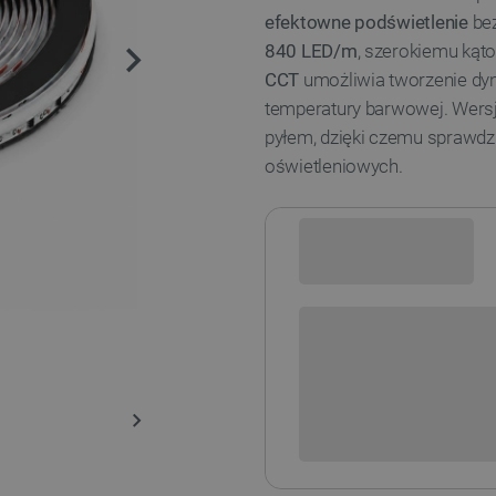
efektowne podświetlenie
bez
840 LED/m
, szerokiemu kąt
CCT
umożliwia tworzenie dyn
temperatury barwowej. Wers
pyłem, dzięki czemu sprawdzi
oświetleniowych.
Sprawdź opcje płatności i finan
+
-
DODAJ