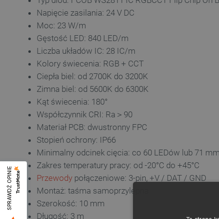
Typ diod: FCOB WS2811 IC RGBCCT Flip Chip On 
Napięcie zasilania: 24 V DC
Moc: 23 W/m
Gęstość LED: 840 LED/m
Liczba układów IC: 28 IC/m
Kolory świecenia: RGB + CCT
Ciepła biel: od 2700K do 3200K
Zimna biel: od 5600K do 6300K
Kąt świecenia: 180°
Współczynnik CRI: Ra＞90
Materiał PCB: dwustronny FPC
Stopień ochrony: IP66
Minimalny odcinek cięcia: co 60 LEDów lub 71 m
Zakres temperatury pracy: od -20°C do +45°C
SPRAWDŹ OPINIE
Przewody
połączeniowe: 3-pin, +V / DAT / GND
Montaż: taśma samoprzylepna
Szerokość: 10 mm
Długość: 3 m