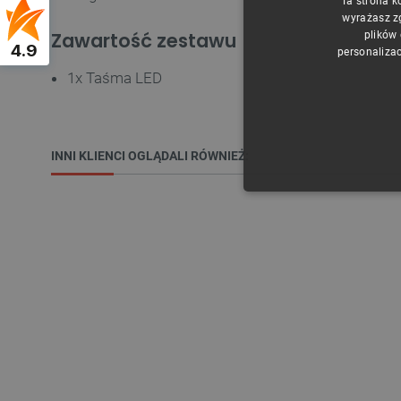
Ta strona k
wyrażasz z
Zawartość zestawu
plików
4.9
personalizac
1x Taśma LED
INNI KLIENCI OGLĄDALI RÓWNIEŻ:
NIE
Niezbędne pliki cookie umożl
Bez niezbędnych plików cooki
Nazwa
PrestaShop-[abcdef0123456