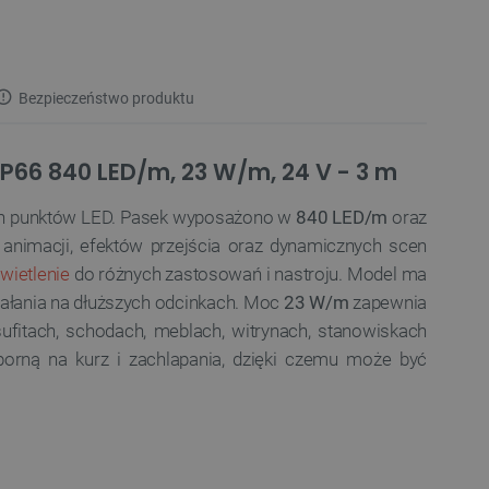
Bezpieczeństwo produktu
P66 840 LED/m, 23 W/m, 24 V - 3 m
znych punktów LED. Pasek wyposażono w
840 LED/m
oraz
animacji, efektów przejścia oraz dynamicznych scen
wietlenie
do różnych zastosowań i nastroju. Model ma
ziałania na dłuższych odcinkach. Moc
23 W/m
zapewnia
fitach, schodach, meblach, witrynach, stanowiskach
rną na kurz i zachlapania, dzięki czemu może być