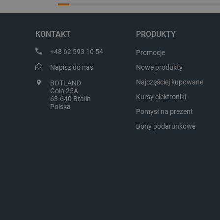
Dziękujemy za najwyższą ocenę.
Zadowolenie klient
Cieszymy się, że nasz sprzęt trafił w
najlepsza nagroda
dobre ręce. Polecamy się na
zapraszamy na kol
LaVisitorId_Ym90bGFuZC5
przyszłość.
KONTAKT
PRODUKTY
critCartData
+48 62 593 10 54
Promocje
Napisz do nas
Nowe produkty
critAccountId
Najczęściej kupowane
BOTLAND
Gola 25A
Kursy elektroniki
63-640 Bralin
Polska
Pomysł na prezent
Storage declaration
Bony podarunkowe
Nazwa
_uetvid_exp
dlapi_ucp
_cltk
smforms
_smvc