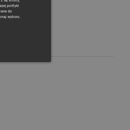
 tej strony,
POLISH
ej polityki
CZECH
wane do
konaj wyboru.
ENGLISH
GERMAN
ONALNOŚĆ
ownika i zarządzanie kontem.
any do działania sklepu