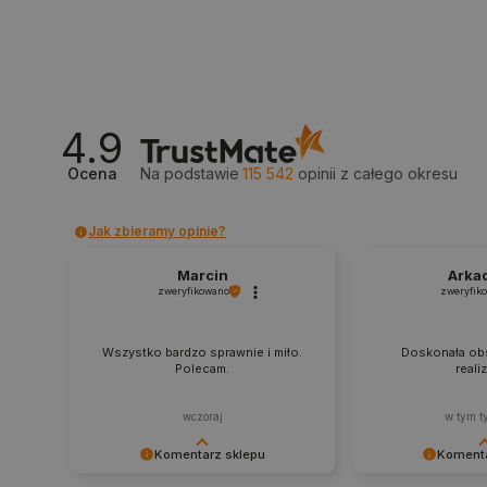
_smvs
LaSID
4.9
__cf_bm
Ocena
Na podstawie
115 542
opinii
z całego okresu
isListDisplay
Jak zbieramy opinie?
Marcin
Arka
_lb_ccc
zweryfikowano
zweryfik
Wszystko bardzo sprawnie i miło.
Doskonała obs
Polecam.
reali
critData
wczoraj
w tym t
Komentarz sklepu
Komenta
CookieScriptConsent