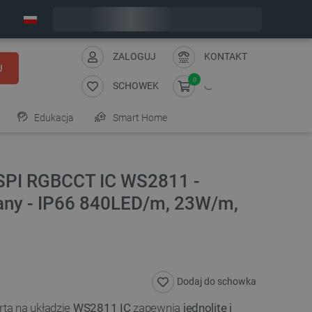
Wyślemy w poniedziałek
ZALOGUJ
KONTAKT
J
0
SCHOWEK
Edukacja
Smart Home
SPI RGBCCT IC WS2811 -
any - IP66 840LED/m, 23W/m,
Dodaj do schowka
ta na układzie
WS2811 IC
zapewnia
jednolite i