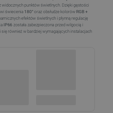
 widocznych punktów świetlnych. Dzięki gęstości
owi świecenia
180°
oraz obsłudze kolorów
RGB +
amicznych efektów świetlnych i płynną regulację
ja
IP66
została zabezpieczona przed wilgocią i
 się również w bardziej wymagających instalacjach
Dostępny
Wysyłka
24h
sowania:
Dostawa
od 8,99 PLN
30 dni
na zwrot
 DO KOSZYKA
SPRAWDŹ ILOŚĆ