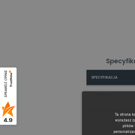
Specyfika
SPRAWDŹ OPINIE
SPECYFIKACJA
Typ lasera
Ta strona k
4.9
Tryb pracy
wyrażasz z
plików
personalizac