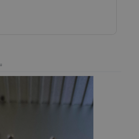
otect
i
ięcy ochrony serwisowej
(+479 zł)
ięcy ochrony serwisowej
(+749 zł)
u