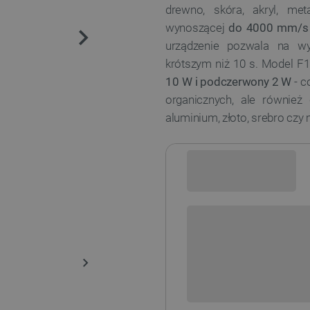
drewno, skóra, akryl, met
wynoszącej
do 4000 mm/s
urządzenie pozwala na w
krótszym niż 10 s. Model F
10 W i podczerwony 2 W
- c
organicznych, ale również
aluminium, złoto, srebro czy
Sprawdź opcje płatności i finan
+
-
DODAJ