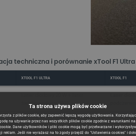
cja techniczna i porównanie xTool F1 Ultra 
XTOOL F1 ULTRA
XTOOL F1
Laser diodowy 20 W + laser
Laser diod
światłowodowy 20 W
podczerwo
Ta strona używa plików cookie
orzysta z plików cookie, aby zapewnić lepszą wygodę użytkowania. Korzystając z
Grawerowanie i cięcie laserowe
Grawerowan
godę na używanie przez nas wszystkich plików cookie zgodnie z warunkami nasz
 cookie. Dane użytkowników i pliki cookie mogą być przetwarzane i wykorzysty
laserowe
ji reklam. Jeśli nie wyrażasz na to zgody przejdź do "Ustawienia cookies" i do