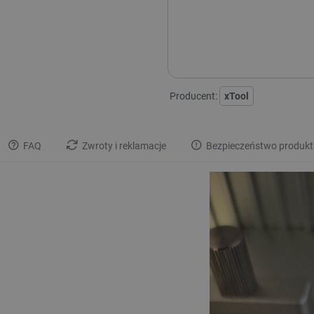
Dodatkowa ochrona EasyPr
Dodatkowe 12 mies
Dodatkowe 36 mies
Producent:
xTool
FAQ
Zwroty i reklamacje
Bezpieczeństwo produkt