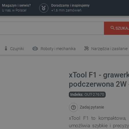
Magazyn i serwis?
Doradzamy i inspirujemy
U nas, w Polsce!
+1,6 mln zamówień
SZUKA
Czujniki
Roboty i mechanika
Narzędzia i zasilanie
xTool F1 - grawer
podczerwona 2W -
Indeks:
OUT-27670
Zadaj pytanie
xTool F1 to kompaktowa, 
umożliwia szybkie i precy