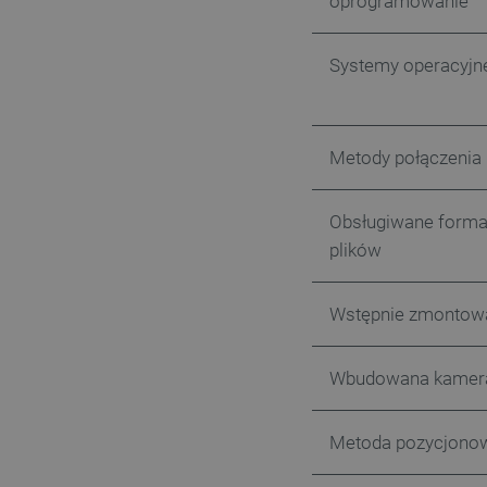
oprogramowanie
LaSID
Systemy operacyjn
__cf_bm
isListDisplay
Metody połączenia
_lb_ccc
Obsługiwane forma
plików
critData
Wstępnie zmontow
Wbudowana kamer
CookieScriptConsent
Metoda pozycjono
LaVisitorId_Ym90bGFuZC5