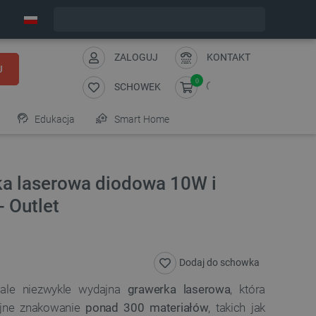
Zamów w ciągu:
1
:
13
:
53
, a wyślemy dziś!
ZALOGUJ
KONTAKT
J
0
SCHOWEK
Edukacja
Smart Home
ka laserowa diodowa 10W i
 Outlet
Dodaj do schowka
ale niezwykle wydajna
grawerka laserowa
, która
zyjne znakowanie
ponad 300 materiałów
, takich jak