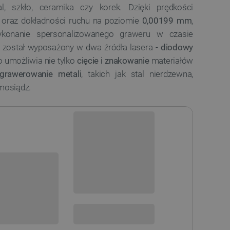
al, szkło, ceramika czy korek. Dzięki prędkości
oraz dokładności ruchu na poziomie
0,00199 mm
,
ykonanie spersonalizowanego graweru w czasie
1 został wyposażony w dwa źródła lasera -
diodowy
o umożliwia nie tylko
cięcie i znakowanie
materiałów
grawerowanie metali
, takich jak stal nierdzewna,
 mosiądz.
Dostępny
Wysyłka
24h
sowania:
Darmowa
dostawa
30 dni
na zwrot
 DO KOSZYKA
SPRAWDŹ ILOŚĆ