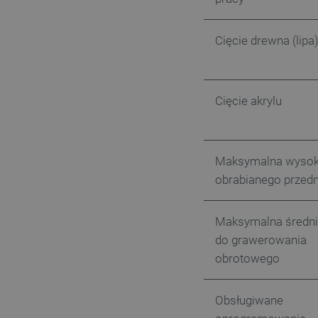
Cięcie drewna (lipa
VISITOR_PRIVACY_METAD
Polityce prywa
Cięcie akrylu
__cf_bm
Maksymalna wyso
__cf_bm
obrabianego przed
PHPSESSID
Maksymalna średn
do grawerowania
obrotowego
_smvs
Obsługiwane