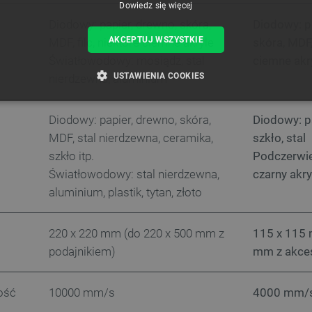
Dowiedz się więcej
Diodowy: papier, drewno, skóra,
Diodowy: p
AKCEPTUJ WSZYSTKIE
MDF, filc, niektóre ciemne akryle
skóra, MDF, 
Światłowodowy: mosiądz, stal
ciemne akr
USTAWIENIA COOKIES
nierdzewna, aluminium
ZBĘDNE
WYDAJNOŚĆ
TARGETOWANIE
FUNKCJ
Diodowy: papier, drewno, skóra,
Diodowy: p
MDF, stal nierdzewna, ceramika,
szkło, stal
szkło itp.
Podczerwień
Światłowodowy: stal nierdzewna,
czarny akry
Niezbędne
Wydajność
Targetowanie
Funkcjonalność
aluminium, plastik, tytan, złoto
iwiają korzystanie z podstawowych funkcji strony internetowej, takich jak logowanie użytk
e nie można prawidłowo korzystać ze strony internetowej.
Provider /
Okres
220 x 220 mm (do 220 x 500 mm z
115 x 115 
Opis
Domena
przechowywania
podajnikiem)
mm z akce
789]{32}
.botland.com.pl
Sesja
Ten plik cookie jest wymag
opartego o silnik PrestaSho
ość
10000 mm/s
4000 mm/
.botland.com.pl
Sesja
Ten plik cookie jest używa
obciążenia w celu zapewnien
internetowych są skierowa