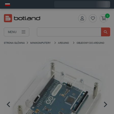
Wyślemy w poniedziałek
0
MENU
STRONA GŁÓWNA
MINIKOMPUTERY
ARDUINO
OBUDOWY DO ARDUINO