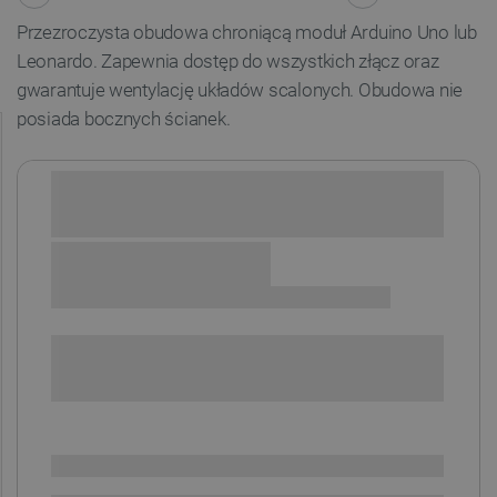
Przezroczysta obudowa chroniącą moduł Arduino Uno lub
Leonardo. Zapewnia dostęp do wszystkich złącz oraz
gwarantuje wentylację układów scalonych. Obudowa nie
posiada bocznych ścianek.
Sprawdź opcje płatności i finansowania:
+
-
DODAJ DO KOSZYKA
SPRAWDŹ ILOŚĆ
Realizacja 4-6 tyg. od
i
opłacenia
Na zamówienie