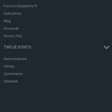
Forum o Raspberry Pi
Kalkulatory
isListDisplay
botland.com.pl
Blog
Poradniki
Pomoc FAQ
TWOJE KONTO
_lb_ccc
.botland.com.pl
Dane osobowe
Adresy
Zamówienia
Schowek
critData
botland.com.pl