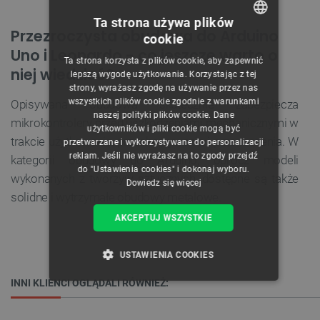
Ta strona używa plików
Przezroczysta obudowa do Arduino
cookie
POLISH
Uno i Leonardo - co jeszcze warto o
Ta strona korzysta z plików cookie, aby zapewnić
CZECH
niej wiedzieć?
lepszą wygodę użytkowania. Korzystając z tej
strony, wyrażasz zgodę na używanie przez nas
ENGLISH
wszystkich plików cookie zgodnie z warunkami
Opisywana obudowa skutecznie zabezpiecza
naszej polityki plików cookie. Dane
GERMAN
mikrokontrolery przed uszkodzeniami mechanicznymi w
użytkowników i pliki cookie mogą być
trakcie użytkowania, przechowywania i przenoszenia. W
przetwarzane i wykorzystywane do personalizacji
reklam. Jeśli nie wyrażasz na to zgody przejdź
kategorii obudowy do Arduino, oprócz modeli
do "Ustawienia cookies" i dokonaj wyboru.
wykonanych z tworzyw sztucznych, dostępne są także
Dowiedz się więcej
solidne i wytrzymałe obudowy metalowe.
AKCEPTUJ WSZYSTKIE
USTAWIENIA COOKIES
INNI KLIENCI OGLĄDALI RÓWNIEŻ:
NIEZBĘDNE
WYDAJNOŚĆ