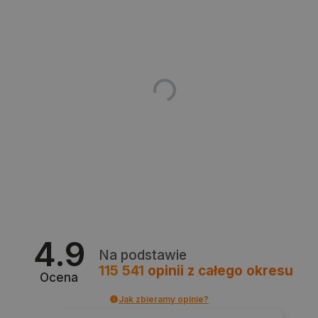
Polityce prywatności Google
VISITOR_PRIVACY_METADATA
YouTube
.youtube.com
4.9
Na podstawie
115 541
opinii
z całego okresu
Ocena
Jak zbieramy opinie?