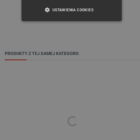
USTAWIENIA COOKIES
NIEZBĘDNE
WYDAJNOŚĆ
TARGETOWANIE
PRODUKTY Z TEJ SAMEJ KATEGORII:
FUNKCJONALNOŚĆ
Niezbędne
Wydajność
Targetowanie
Funkcjonalność
Niezbędne pliki cookie umożliwiają korzystanie z
podstawowych funkcji strony internetowej, takich
jak logowanie użytkownika i zarządzanie kontem.
Bez niezbędnych plików cookie nie można
prawidłowo korzystać ze strony internetowej.
Provider /
Nazwa
Domena