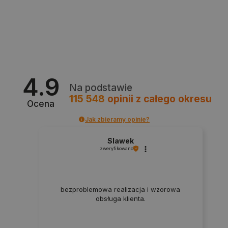
PrestaShop-[abcdef0123456789]{32}
.botland.com.pl
_lb
.botland.com.pl
4.9
Na podstawie
115 548
opinii
z całego okresu
Ocena
Jak zbieramy opinie?
Slawek
zweryfikowano
Polityce prywatności Google
bezproblemowa realizacja i wzorowa
VISITOR_PRIVACY_METADATA
YouTube
.youtube.com
obsługa klienta.