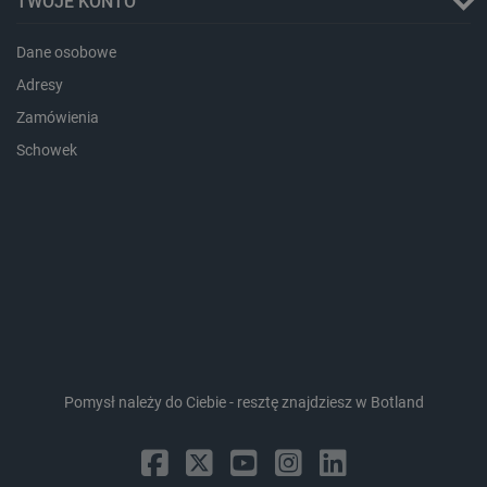
TWOJE KONTO
Dane osobowe
Adresy
Zamówienia
Schowek
isListDisplay
botland.com.pl
_lb_ccc
.botland.com.pl
Pomysł należy do Ciebie - resztę znajdziesz w Botland