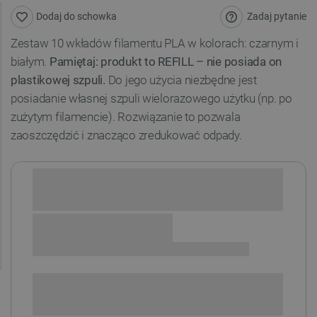
Zadaj pytanie
Dodaj do schowka
Zestaw 10 wkładów filamentu PLA w kolorach: czarnym i
białym.
Pamiętaj: produkt to REFILL – nie posiada on
plastikowej szpuli.
Do jego użycia niezbędne jest
posiadanie własnej szpuli wielorazowego użytku (np. po
zużytym filamencie). Rozwiązanie to pozwala
zaoszczędzić i znacząco zredukować odpady.
ZAWARTOŚĆ PAKIETU
5 x
Filament Bambu Lab Refill PLA Basic 1,75mm 1kg -
Black
5 x
Filament Bambu Lab Refill PLA Basic 1,75mm 1kg -
Jade White