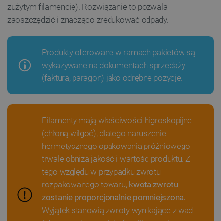
zużytym filamencie). Rozwiązanie to pozwala
zaoszczędzić i znacząco zredukować odpady.
Produkty oferowane w ramach pakietów są
wykazywane na dokumentach sprzedaży
(faktura, paragon) jako odrębne pozycje.
Filamenty mają właściwości higroskopijne
(chłoną wilgoć), dlatego naruszenie
hermetycznego opakowania próżniowego
trwale obniża jakość i wartość produktu. Z
tego względu w przypadku zwrotu
rozpakowanego towaru,
kwota zwrotu
zostanie proporcjonalnie pomniejszona.
Wyjątek stanowią zwroty wynikające z wad