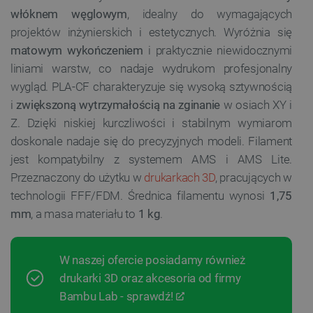
włóknem węglowym
, idealny do wymagających
projektów inżynierskich i estetycznych. Wyróżnia się
matowym wykończeniem
i praktycznie niewidocznymi
liniami warstw, co nadaje wydrukom profesjonalny
wygląd. PLA-CF charakteryzuje się wysoką sztywnością
i
zwiększoną wytrzymałością na zginanie
w osiach XY i
Z. Dzięki niskiej kurczliwości i stabilnym wymiarom
doskonale nadaje się do precyzyjnych modeli. Filament
jest kompatybilny z systemem AMS i AMS Lite.
Przeznaczony do użytku w
drukarkach 3D
, pracujących w
technologii FFF/FDM. Średnica filamentu wynosi
1,75
mm
, a masa materiału to
1 kg
.
W naszej ofercie posiadamy również
drukarki 3D oraz akcesoria od firmy
Bambu Lab - sprawdź!