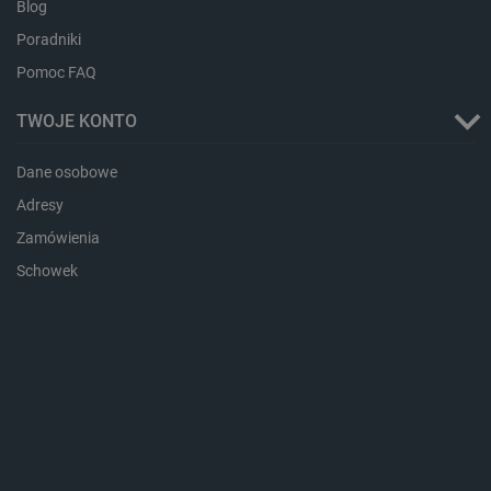
Blog
lokalna
Poradniki
_gcl_ls
Pamięć
lokalna
Pomoc FAQ
_smps
Pamięć
lokalna
TWOJE KONTO
luigis.env.v2.159265-
Pamięć
182023
sesji
Dane osobowe
_uetsid_exp
Pamięć
lokalna
Adresy
_uetsid
Pamięć
Zamówienia
lokalna
Schowek
_smsp-r-65208
Pamięć
lokalna
cartSkuToUrl
Pamięć
lokalna
lastExternalReferrerTime
Pamięć
lokalna
smsr
Pamięć
lokalna