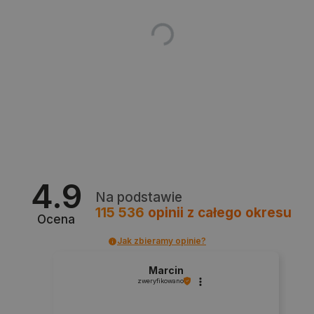
critData
botland.com.pl
4.9
Na podstawie
115 536
opinii
z całego okresu
Ocena
Jak zbieramy opinie?
Marcin
zweryfikowano