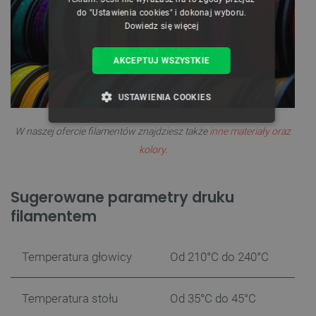
do "Ustawienia cookies" i dokonaj wyboru.
Dowiedz się więcej
AKCEPTUJ WSZYSTKIE
USTAWIENIA COOKIES
NIEZBĘDNE
WYDAJNOŚĆ
W naszej ofercie filamentów znajdziesz także
inne materiały oraz
kolory.
TARGETOWANIE
Sugerowane parametry druku
FUNKCJONALNOŚĆ
filamentem
Temperatura głowicy
Od 210°C do 240°C
Niezbędne
Wydajność
Targetowanie
Funkcjonalność
Temperatura stołu
Od 35°C do 45°C
Niezbędne pliki cookie umożliwiają korzystanie z