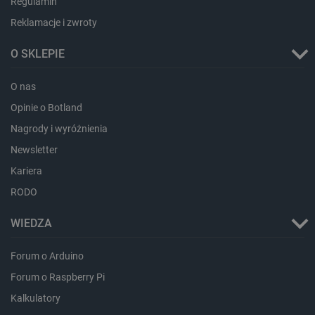
Regulamin
dlapi_ucp
Pamięć
Reklamacje i zwroty
lokalna
_cltk
Pamięć
O SKLEPIE
sesji
smforms
Pamięć
lokalna
O nas
_smvc
Pamięć
Opinie o Botland
lokalna
Nagrody i wyróżnienia
lbx_ac_easystorage
Pamięć
sesji
Newsletter
dlapi_consent
Pamięć
Kariera
lokalna
RODO
_uetvid
Pamięć
lokalna
WIEDZA
_smsps
Pamięć
lokalna
lastExternalReferrer
Pamięć
Forum o Arduino
lokalna
Forum o Raspberry Pi
ea_lu_ts
Pamięć
lokalna
Kalkulatory
ea_gu_ts
Pamięć