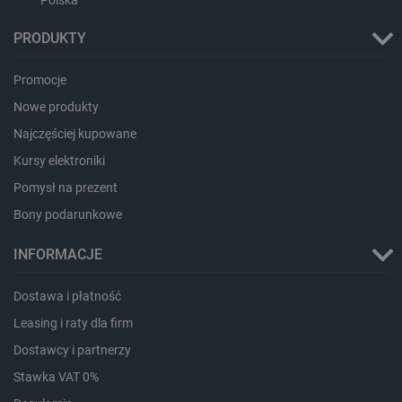
Polska
PRODUKTY
critAccountId
botland.com.pl
Promocje
Nowe produkty
Najczęściej kupowane
Kursy elektroniki
Pomysł na prezent
Bony podarunkowe
INFORMACJE
Dostawa i płatność
Storage declaration
Leasing i raty dla firm
Storage
Nazwa
Opis
Dostawcy i partnerzy
type
Stawka VAT 0%
_uetvid_exp
Pamięć
lokalna