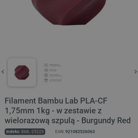
Filament Bambu Lab PLA-CF
1,75mm 1kg - w zestawie z
wielorazową szpulą - Burgundy Red
Indeks:
BML-25223
EAN:
921082526063