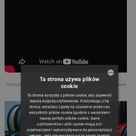
Ta strona używa plików
Produkt jest dostarczany w próżniowym opakowaniu, w zestawie
cookie
POLISH
ze szpulą wielorazowego użytku
.
Ta strona korzysta z plików cookie, aby zapewnić
CZECH
lepszą wygodę użytkowania. Korzystając z tej
strony, wyrażasz zgodę na używanie przez nas
ENGLISH
wszystkich plików cookie zgodnie z warunkami
naszej polityki plików cookie. Dane
GERMAN
użytkowników i pliki cookie mogą być
przetwarzane i wykorzystywane do personalizacji
reklam. Jeśli nie wyrażasz na to zgody przejdź