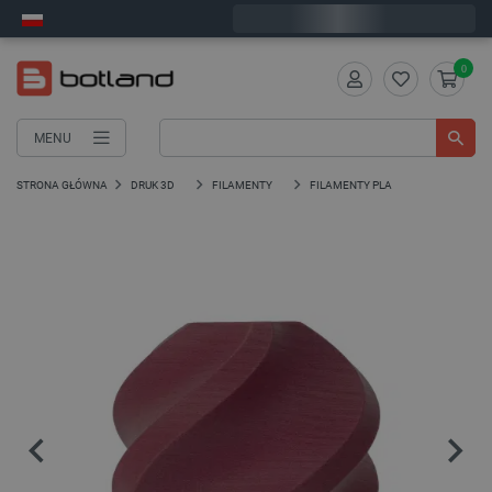
Zamów w ciągu:
2
:
04
:
14
, a wyślemy dziś!
0
MENU
STRONA GŁÓWNA
DRUK 3D
FILAMENTY
FILAMENTY PLA