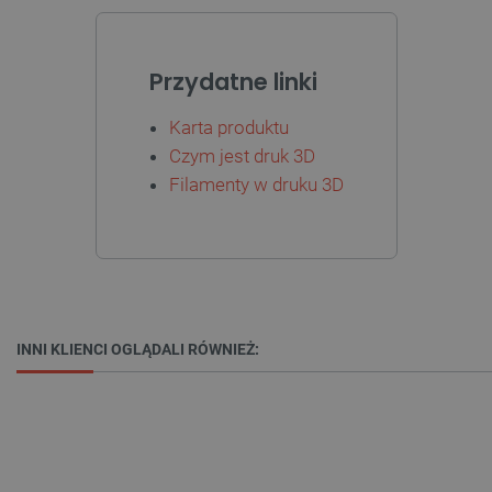
Przydatne linki
Karta produktu
Czym jest druk 3D
Filamenty w druku 3D
_smvs
.botland.com.pl
INNI KLIENCI OGLĄDALI RÓWNIEŻ:
LaSID
Quality Unit LLC
botland.com.pl