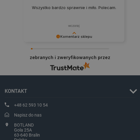
CookieScriptConsent
CookieScript
Wszystko bardzo sprawnie i miło. Polecam.
botland.com.pl
wczoraj
Komentarz sklepu
Dziękujemy za najwyższą ocenę. Cieszymy się,
że nasz sprzęt trafił w dobre ręce. Polecamy się
zebranych i zweryfikowanych przez
na przyszłość.
LaVisitorId_Ym90bGFuZC5sYWRlc2suY29tLw
.botland.com.pl
KONTAKT
+48 62 593 10 54
critCartData
botland.com.pl
Napisz do nas
BOTLAND
Gola 25A
63-640 Bralin