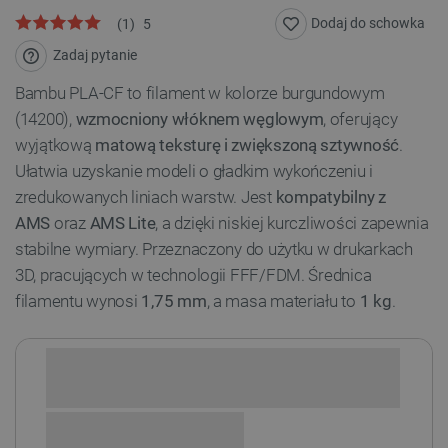
Dodaj do schowka
(
1
)
5
Zadaj pytanie
Bambu PLA-CF to filament w kolorze burgundowym
(14200),
wzmocniony włóknem węglowym
, oferujący
wyjątkową
matową teksturę i zwiększoną sztywność
.
Ułatwia uzyskanie modeli o gładkim wykończeniu i
zredukowanych liniach warstw. Jest
kompatybilny z
AMS
oraz
AMS Lite
, a dzięki niskiej kurczliwości zapewnia
stabilne wymiary. Przeznaczony do użytku w drukarkach
3D, pracujących w technologii FFF/FDM. Średnica
filamentu wynosi
1,75 mm
, a masa materiału to
1 kg
.
Sprawdź opcje płatności i finansowania: