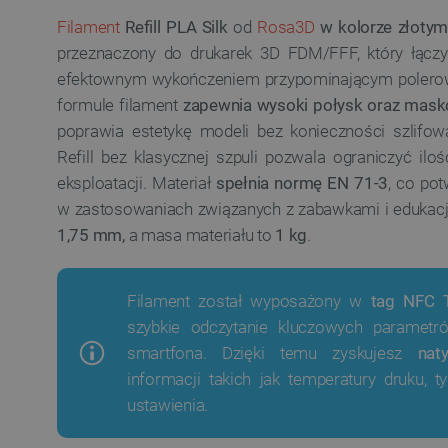
Filament
Refill PLA Silk
od
Rosa3D
w kolorze złotym
przeznaczony do drukarek 3D FDM/FFF, który łącz
efektownym wykończeniem przypominającym polerowa
formule filament
zapewnia wysoki połysk oraz mas
poprawia estetykę modeli bez konieczności szlifo
Refill bez klasycznej szpuli pozwala ograniczyć il
eksploatacji. Materiał
spełnia normę EN 71-3
, co po
w zastosowaniach związanych z zabawkami i edukacją
1,75 mm,
a masa materiału to
1 kg
.
Filament został wyposażony w
tag NFC T
szybkie odczytanie kluczowych paramet
smartfona. Dzięki temu zyskujesz
nat
informacji takich jak temperatury druku, t
ustawienia.