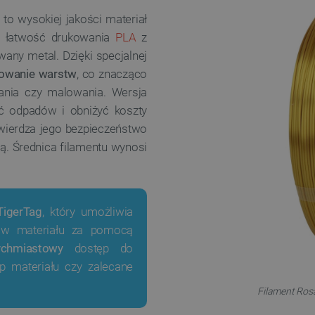
to wysokiej jakości materiał
y łatwość drukowania
PLA
z
ny metal. Dzięki specjalnej
kowanie warstw
, co znacząco
wania czy malowania. Wersja
ość odpadów i obniżyć koszty
twierdza jego bezpieczeństwo
. Średnica filamentu wynosi
igerTag
, który umożliwia
rów materiału za pomocą
ychmiastowy
dostęp do
yp materiału czy zalecane
Filament Rosa