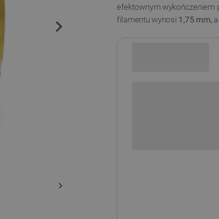
efektownym wykończeniem p
filamentu wynosi
1,75 mm,
a
Sprawdź opcje płatności i finan
+
-
DODAJ
POWIADOM O DO
Dostępne kolory: