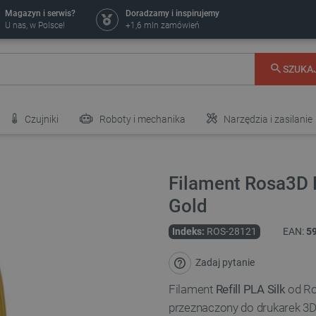
Magazyn i serwis?
Doradzamy i inspirujemy
U nas, w Polsce!
+1,6 mln zamówień
SZUKA
Czujniki
Roboty i mechanika
Narzędzia i zasilanie
Filament Rosa3D R
Gold
Indeks:
ROS-28121
EAN:
5
Zadaj pytanie
Filament
Refill PLA Silk
od R
przeznaczony do drukarek 3D