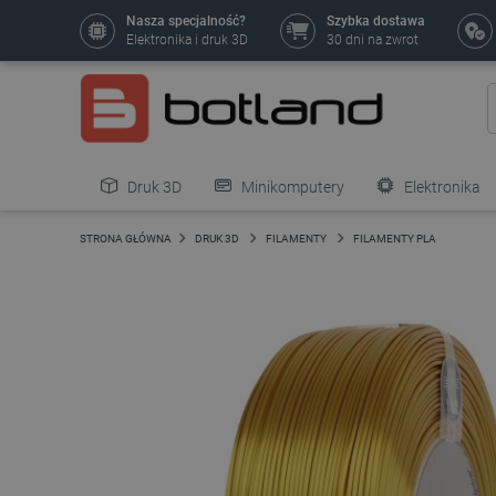
Nasza specjalność?
Szybka dostawa
Elektronika i druk 3D
30 dni na zwrot
Druk 3D
Minikomputery
Elektronika
Pozostałe
STRONA GŁÓWNA
DRUK 3D
FILAMENTY
FILAMENTY PLA