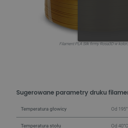
Filament PLA Silk firmy Rosa3D w kolor
NIE
Niezbędne pliki cookie umożl
Bez niezbędnych plików cooki
Sugerowane parametry druku filam
Nazwa
PrestaShop-[abcdef0123456
Temperatura głowicy
Od 195°
_lb
Temperatura stołu
Od 40°C