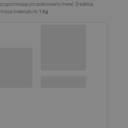
rzypominającym polerowany metal. Średnica
 masa materiału to
1 kg
.
Dostawa produktu dotarła,
trwa przyjęcie w magazynie
Dostępny w ciągu kilku dni
i
sowania:
Dostawa
od 8,99 PLN
30 dni
na zwrot
 DO KOSZYKA
SPRAWDŹ ILOŚĆ
STĘPNOŚCI