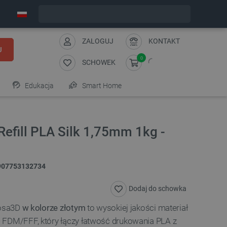
Wyślemy w poniedziałek
ZALOGUJ
KONTAKT
J
0
SCHOWEK
Edukacja
Smart Home
efill PLA Silk 1,75mm 1kg -
907753132734
Dodaj do schowka
osa3D
w kolorze złotym
to wysokiej jakości materiał
 FDM/FFF, który łączy łatwość drukowania PLA z