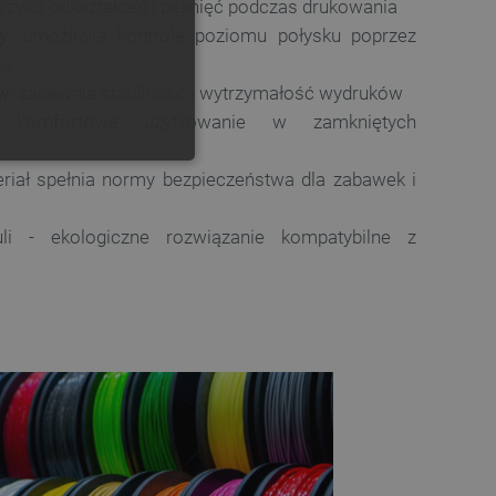
 ryzyko odkształceń i pęknięć podczas drukowania
y
: umożliwia kontrolę poziomu połysku poprzez
GERMAN
ku
tw
: zapewnia stabilność i wytrzymałość wydruków
 komfortowe użytkowanie w zamkniętych
ONALNOŚĆ
eriał spełnia normy bezpieczeństwa dla zabawek i
li - ekologiczne rozwiązanie kompatybilne z
ownika i zarządzanie kontem.
any do działania sklepu
p.
ny do celów bilansowania
ia, że żądania stron
ne do tego samego serwera