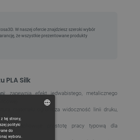
u PLA Silk
ni
: zapewnia efekt jedwabistego, metalicznego
ońcowej
uktura materiału ogranicza widoczność linii druku,
i
 tej strony,
POLISH
lament zachowuje prostotę pracy typową dla
ej polityki
CZECH
wane do
konaj wyboru.
ENGLISH