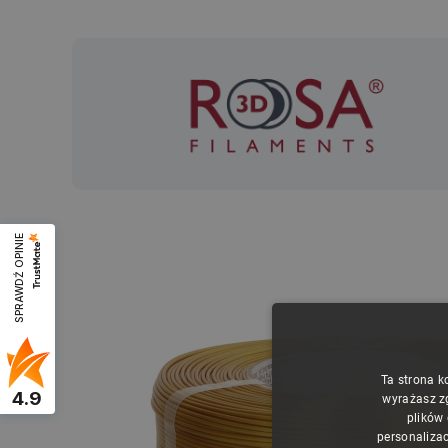
SPRAWDŹ OPINIE
Ta strona k
4.9
wyrażasz z
plików
personalizac