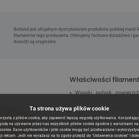
Właściwości filament
Wysoki połysk powierzch
wykończenia bez obróbki k
Ta strona używa plików cookie
Maskowanie warstw
: str
poprawiając estetykę model
orzysta z plików cookie, aby zapewnić lepszą wygodę użytkowania. Korzystając z
Łatwość drukowania
: fi
godę na używanie przez nas wszystkich plików cookie zgodnie z warunkami nasz
 cookie. Dane użytkowników i pliki cookie mogą być przetwarzane i wykorzysty
klasycznego PLA
ji reklam. Jeśli nie wyrażasz na to zgody przejdź do "Ustawienia cookies" i do