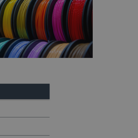
a, zwiększając wydajność
ytkownika.
ny do przechowywania zgody
ności dla ich interakcji z
otyczące zgody
ityki i ustawienia
e ich preferencje zostaną
sesjach.
różniania ludzi i botów. Jest
ernetowej, ponieważ
ch raportów na temat
ternetowej.
różniania ludzi i botów. Jest
ernetowej, ponieważ
ch raportów na temat
ternetowej.
likacje oparte na języku
ogólnego przeznaczenia
ch sesji użytkownika.
rowana losowo, sposób jej
 dla witryny, ale dobrym
nie statusu zalogowanego
mi.
ny do zarządzania stanem
ania stron.