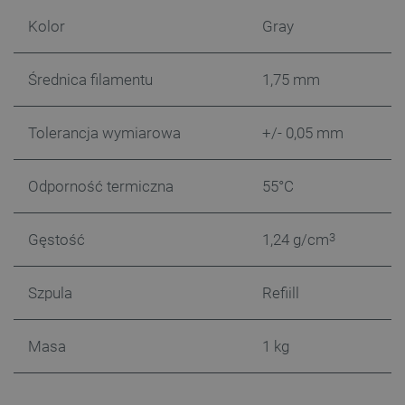
prawidłowo korzystać ze strony internetowej.
Kolor
Gray
Provider /
Nazwa
Domena
Średnica filamentu
1,75 mm
PrestaShop-[abcdef0123456789]{32}
.botland.com.pl
Tolerancja wymiarowa
+/- 0,05 mm
_lb
.botland.com.pl
Odporność termiczna
55°C
Gęstość
1,24 g/cm
3
Szpula
Refiill
Masa
1 kg
Polityce prywatności Google
VISITOR_PRIVACY_METADATA
YouTube