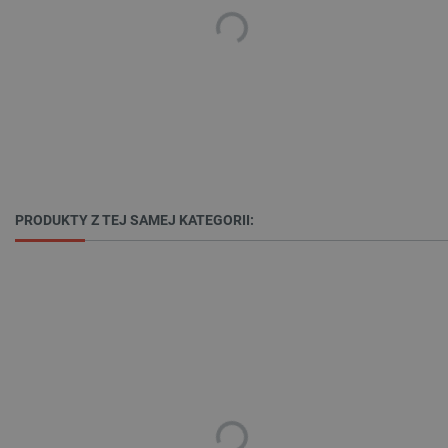
PRODUKTY Z TEJ SAMEJ KATEGORII:
_smvs
.botland.com.pl
LaSID
Quality Unit LLC
botland.com.pl