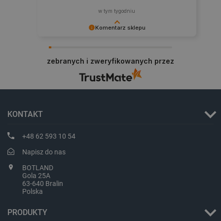
w tym tygodniu
Komentarz sklepu
Zadowolenie klienta to dla nas najlepsza
nagroda. Dziękujemy i zapraszamy na kolejne
zebranych i zweryfikowanych przez
zakupy.
critData
botland.com.pl
KONTAKT
+48 62 593 10 54
Napisz do nas
BOTLAND
Gola 25A
63-640 Bralin
Polska
CookieScriptConsent
CookieScript
PRODUKTY
botland.com.pl