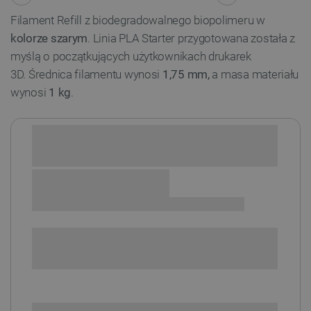
Filament Refill z biodegradowalnego biopolimeru w
kolorze szarym
. Linia PLA Starter przygotowana została z
myślą o początkujących użytkownikach drukarek
3D. Średnica filamentu wynosi
1,75 mm,
a masa materiału
wynosi
1 kg
.
Sprawdź opcje płatności i finansowania:
+
-
DODAJ DO KOSZYKA
POWIADOM O DOSTĘPNOŚCI