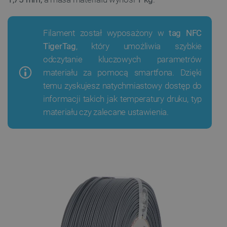
Filament został wyposażony w
tag NFC
TigerTag
, który umożliwia szybkie
odczytanie kluczowych parametrów
materiału za pomocą smartfona. Dzięki
temu zyskujesz natychmiastowy dostęp do
informacji takich jak temperatury druku, typ
materiału czy zalecane ustawienia.