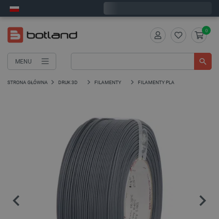
Zamów w ciągu:
1
:
42
:
05
, a wyślemy dziś!
0
MENU
STRONA GŁÓWNA
DRUK 3D
FILAMENTY
FILAMENTY PLA