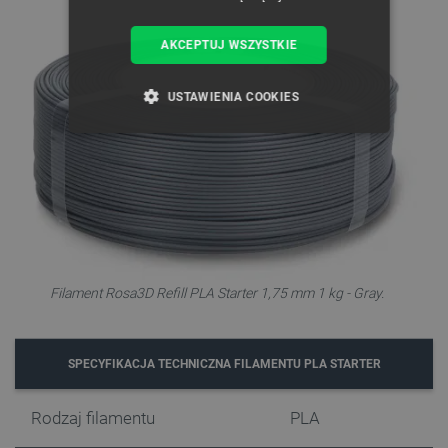
AKCEPTUJ WSZYSTKIE
USTAWIENIA COOKIES
NIEZBĘDNE
WYDAJNOŚĆ
TARGETOWANIE
FUNKCJONALNOŚĆ
Filament Rosa3D Refill PLA Starter 1,75 mm 1 kg - Gray.
Niezbędne
Wydajność
Targetowanie
Funkcjonalność
SPECYFIKACJA TECHNICZNA FILAMENTU PLA STARTER
Niezbędne pliki cookie umożliwiają korzystanie z
podstawowych funkcji strony internetowej, takich
Rodzaj filamentu
PLA
jak logowanie użytkownika i zarządzanie kontem.
Bez niezbędnych plików cookie nie można