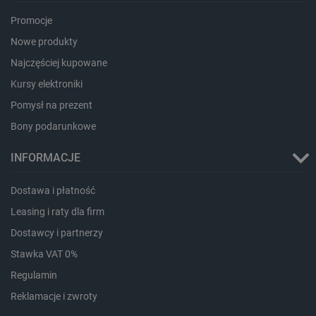
Promocje
Nowe produkty
Najczęściej kupowane
Kursy elektroniki
Pomysł na prezent
Bony podarunkowe
LaVisitorId_Ym90bGFuZC5sYWRlc2suY29tLw
.botland.com.pl
INFORMACJE
Dostawa i płatność
critCartData
botland.com.pl
Leasing i raty dla firm
Dostawcy i partnerzy
Stawka VAT 0%
Regulamin
Reklamacje i zwroty