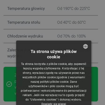
Temperatura głowicy
Od 190°C do 225°C
Temperatura stołu
Od 40°C do 60°C
Chłodzenie wydruku
Od 70% do 100%
Zalecana prędkość
Od 60 mm/s do 80
Ta strona używa plików
wydruku
mm/s
cookie
POLISH
Ta strona korzysta z plików cookie, aby zapewnić
CZECH
lepszą wygodę użytkowania. Korzystając z tej
strony, wyrażasz zgodę na używanie przez nas
Ze względu na różnice konstrukcyjne drukarek
ENGLISH
wszystkich plików cookie zgodnie z warunkami
powyższe dane należy potraktować jako
naszej polityki plików cookie. Dane
GERMAN
użytkowników i pliki cookie mogą być
wskazówki, a odpowiednie wartości należy
przetwarzane i wykorzystywane do personalizacji
wyznaczyć eksperymentalnie.
reklam. Jeśli nie wyrażasz na to zgody przejdź
do "Ustawienia cookies" i dokonaj wyboru.
Dowiedz się więcej