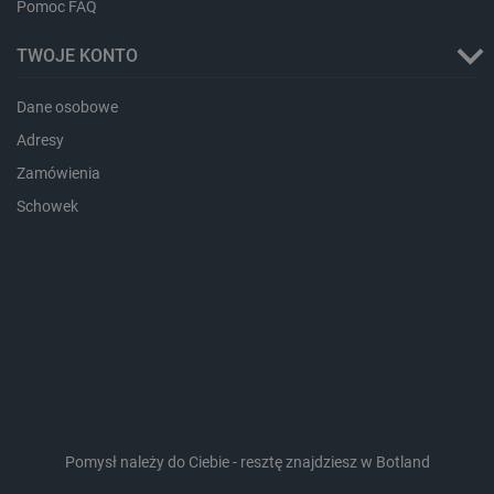
Pomoc FAQ
_cltk
Pamięć
sesji
TWOJE KONTO
smforms
Pamięć
lokalna
Dane osobowe
_smvc
Pamięć
lokalna
Adresy
lbx_ac_easystorage
Pamięć
Zamówienia
sesji
Schowek
dlapi_consent
Pamięć
lokalna
_uetvid
Pamięć
lokalna
_smsps
Pamięć
lokalna
lastExternalReferrer
Pamięć
lokalna
ea_lu_ts
Pamięć
lokalna
ea_gu_ts
Pamięć
Pomysł należy do Ciebie - resztę znajdziesz w Botland
lokalna