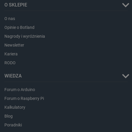
O SKLEPIE
critAccountId
botland.com.pl
O nas
Opinie o Botland
Nagrody i wyróżnienia
Newsletter
Kariera
RODO
WIEDZA
Storage declaration
Forum o Arduino
Forum o Raspberry Pi
Storage
Nazwa
Opis
type
Kalkulatory
_uetvid_exp
Pamięć
Blog
lokalna
Poradniki
dlapi_ucp
Pamięć
lokalna