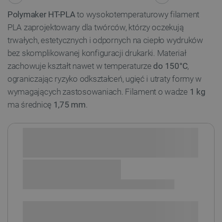
Polymaker HT-PLA
to wysokotemperaturowy filament
PLA zaprojektowany dla twórców, którzy oczekują
trwałych, estetycznych i odpornych na ciepło wydruków
bez skomplikowanej konfiguracji drukarki. Materiał
zachowuje kształt nawet w temperaturze
do 150°C
,
ograniczając ryzyko odkształceń, ugięć i utraty formy w
wymagających zastosowaniach. Filament o wadze
1 kg
ma średnicę
1,75 mm
.
Sprawdź opcje płatności i finansowania:
+
-
DODAJ DO KOSZYKA