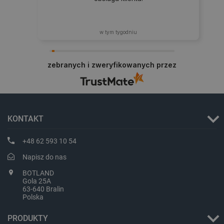
w tym tygodniu
zebranych i zweryfikowanych przez
critData
botland.com.pl
KONTAKT
+48 62 593 10 54
Napisz do nas
BOTLAND
Gola 25A
63-640 Bralin
Polska
CookieScriptConsent
CookieScript
PRODUKTY
botland.com.pl