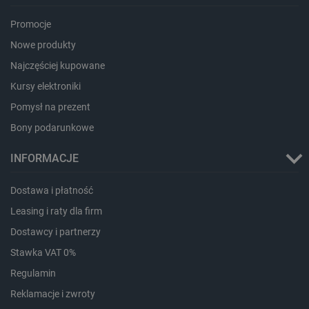
Promocje
Nowe produkty
Najczęściej kupowane
Kursy elektroniki
Pomysł na prezent
Bony podarunkowe
LaVisitorId_Ym90bGFuZC5sYWRlc2suY29tLw
.botland.com.pl
INFORMACJE
Dostawa i płatność
critCartData
botland.com.pl
Leasing i raty dla firm
Dostawcy i partnerzy
Stawka VAT 0%
Regulamin
Reklamacje i zwroty