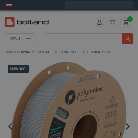
Zamów w ciągu:
6
:
47
:
17
, a wyślemy dziś!
0
MENU
STRONA GŁÓWNA
DRUK 3D
FILAMENTY
FILAMENTY PLA
NOWOŚĆ!