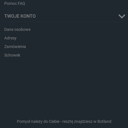
Pomoc FAQ
_cltk
Pamięć
sesji
TWOJE KONTO
smforms
Pamięć
lokalna
Dane osobowe
_smvc
Pamięć
lokalna
Adresy
lbx_ac_easystorage
Pamięć
Zamówienia
sesji
Schowek
dlapi_consent
Pamięć
lokalna
_uetvid
Pamięć
lokalna
_smsps
Pamięć
lokalna
lastExternalReferrer
Pamięć
lokalna
ea_lu_ts
Pamięć
lokalna
ea_gu_ts
Pamięć
lokalna
Pomysł należy do Ciebie - resztę znajdziesz w Botland