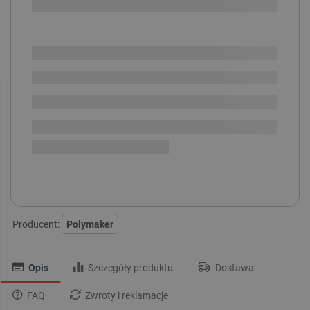
SPRAWDŹ ILOŚĆ
Dostępny
Wysyłka
24h
Dostawa
od 8,99 PLN
30 dni
na zwrot
Dostępne kolory:
Producent:
Polymaker
Opis
Szczegóły produktu
Dostawa
FAQ
Zwroty i reklamacje