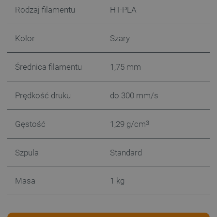
prawidłowo korzystać ze strony internetowej.
Rodzaj filamentu
HT-PLA
Provider /
Nazwa
Domena
Kolor
Szary
PrestaShop-[abcdef0123456789]{32}
.botland.com.pl
Średnica filamentu
1,75 mm
_lb
.botland.com.pl
Prędkość druku
do 300 mm/s
Gęstość
1,29 g/cm
3
Szpula
Standard
Masa
1 kg
Polityce prywatności Google
VISITOR_PRIVACY_METADATA
YouTube