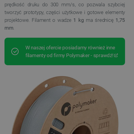
prędkość druku do 300 mm/s, co pozwala szybciej
tworzyć prototypy, części użytkowe i gotowe elementy
projektowe. Filament o wadze
1 kg
ma średnicę
1,75
mm
.
W naszej ofercie posiadamy również inne
filamenty od firmy Polymaker - sprawdź!