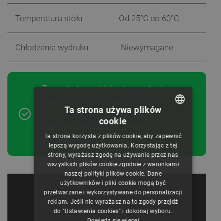
Temperatura stołu
Od 25°C do 60°C
Chłodzenie wydruku
Niewymagane
Ze względu na różnice konstrukcyjne
drukarek powyższe dane należy
Ta strona używa plików
potraktować jako wskazówki, a
cookie
POLISH
odpowiednie wartości należy wyznaczyć
Ta strona korzysta z plików cookie, aby zapewnić
eksperymentalnie.
CZECH
lepszą wygodę użytkowania. Korzystając z tej
strony, wyrażasz zgodę na używanie przez nas
ENGLISH
wszystkich plików cookie zgodnie z warunkami
naszej polityki plików cookie. Dane
GERMAN
użytkowników i pliki cookie mogą być
przetwarzane i wykorzystywane do personalizacji
reklam. Jeśli nie wyrażasz na to zgody przejdź
do "Ustawienia cookies" i dokonaj wyboru.
Dowiedz się więcej