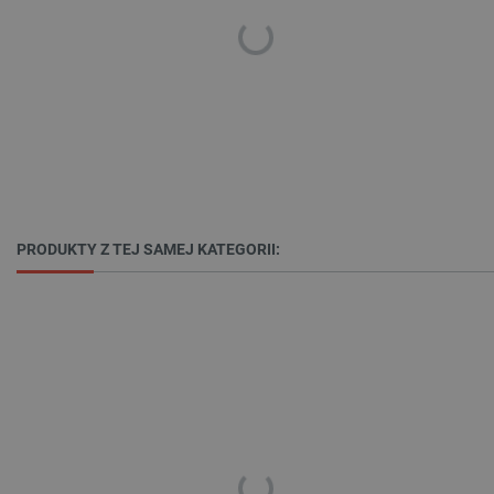
PRODUKTY Z TEJ SAMEJ KATEGORII:
_smvs
.botland.com.pl
LaSID
Quality Unit LLC
botland.com.pl