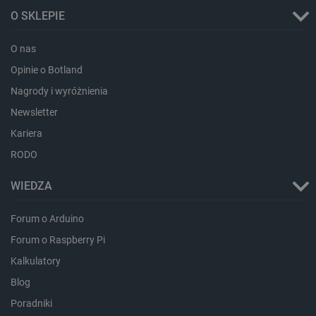
O SKLEPIE
critAccountId
botland.com.pl
O nas
Opinie o Botland
Nagrody i wyróżnienia
Newsletter
Kariera
RODO
WIEDZA
Storage declaration
Forum o Arduino
Forum o Raspberry Pi
Storage
Nazwa
Opis
type
Kalkulatory
_uetvid_exp
Pamięć
lokalna
Blog
dlapi_ucp
Pamięć
Poradniki
lokalna