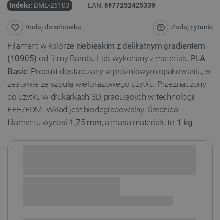
Indeks:
BML-26103
EAN:
6977252425339
Zadaj pytanie
Dodaj do schowka
Filament w kolorze
niebieskim z delikatnym gradientem
(10905)
od firmy Bambu Lab, wykonany z materiału
PLA
Basic
. Produkt dostarczany w próżniowym opakowaniu, w
zestawie ze szpulą wielorazowego użytku. Przeznaczony
do użytku w drukarkach 3D, pracujących w technologii
FFF/FDM. Wkład jest biodegradowalny. Średnica
filamentu wynosi
1,75 mm
, a masa materiału to
1 kg
.
Sprawdź opcje płatności i finansowania:
+