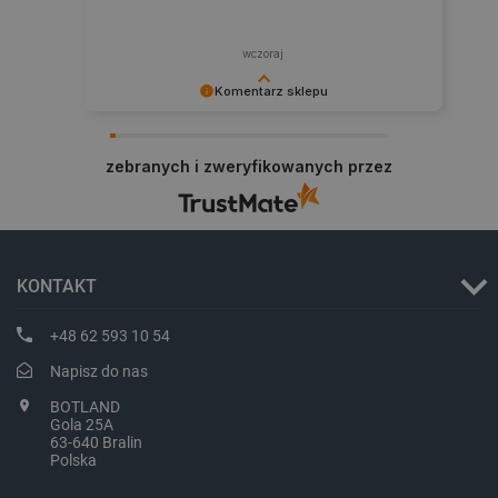
LaVisitorId_Ym90bGFuZC5sYWRlc2suY29tLw
.botland.com.pl
wczoraj
Komentarz sklepu
critCartData
botland.com.pl
Dziękujemy za najwyższą ocenę. Cieszymy się,
że nasz sprzęt trafił w dobre ręce. Polecamy się
zebranych i zweryfikowanych przez
na przyszłość.
KONTAKT
critAccountId
botland.com.pl
+48 62 593 10 54
Napisz do nas
BOTLAND
Gola 25A
63-640 Bralin
Polska