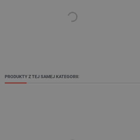
isListDisplay
botland.com.pl
_lb_ccc
.botland.com.pl
PRODUKTY Z TEJ SAMEJ KATEGORII:
critData
botland.com.pl