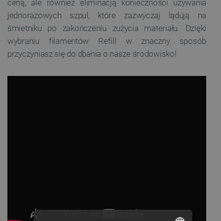
ceną, ale również eliminacją konieczności używania
jednorazowych szpul, które zazwyczaj lądują na
śmietniku po zakończeniu zużycia materiału. Dzięki
wybraniu filamentów Refill w znaczny sposób
przyczyniasz się do dbania o nasze środowisko!