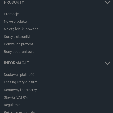
PRODUKTY
Promocje
Nowe produkty
Storage declaration
Najczęściej kupowane
Storage
Kursy elektroniki
Nazwa
Opis
type
Pomysł na prezent
_uetvid_exp
Pamięć
lokalna
Bony podarunkowe
dlapi_ucp
Pamięć
lokalna
INFORMACJE
_cltk
Pamięć
sesji
Dostawa i płatność
smforms
Pamięć
Leasing i raty dla firm
lokalna
Dostawcy i partnerzy
_smvc
Pamięć
lokalna
Stawka VAT 0%
lbx_ac_easystorage
Pamięć
Regulamin
sesji
dlapi_consent
Pamięć
Reklamacje i zwroty