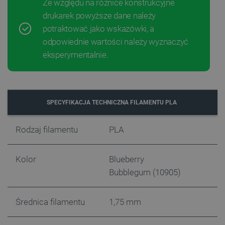
Ze względu na różnice konstrukcyjne
drukarek powyższe dane należy
potraktować jako wskazówki, a
odpowiednie wartości należy wyznaczyć
eksperymentalnie.
Polityce prywatności Google
SPECYFIKACJA TECHNICZNA FILAMENTU PLA
VISITOR_PRIVACY_METADATA
YouTube
Rodzaj filamentu
PLA
.youtube.com
Kolor
Blueberry
Bubblegum (10905)
Średnica filamentu
1,75 mm