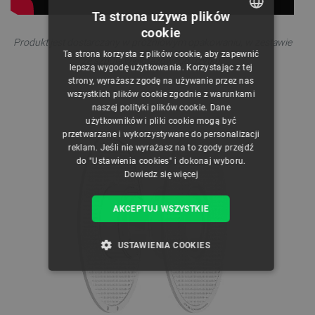
Ta strona używa plików
cookie
POLISH
Produkt jest dostarczany w próżniowym opakowaniu, w zestawie
Ta strona korzysta z plików cookie, aby zapewnić
ze szpulą wielorazowego użytku
.
CZECH
lepszą wygodę użytkowania. Korzystając z tej
strony, wyrażasz zgodę na używanie przez nas
ENGLISH
wszystkich plików cookie zgodnie z warunkami
naszej polityki plików cookie. Dane
GERMAN
użytkowników i pliki cookie mogą być
przetwarzane i wykorzystywane do personalizacji
reklam. Jeśli nie wyrażasz na to zgody przejdź
do "Ustawienia cookies" i dokonaj wyboru.
Dowiedz się więcej
AKCEPTUJ WSZYSTKIE
USTAWIENIA COOKIES
NIEZBĘDNE
WYDAJNOŚĆ
TARGETOWANIE