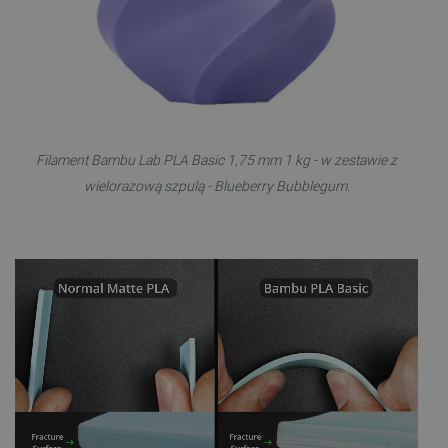
Filament Bambu Lab PLA Basic 1,75 mm 1 kg - w zestawie z
wielorazową szpulą - Blueberry Bubblegum.