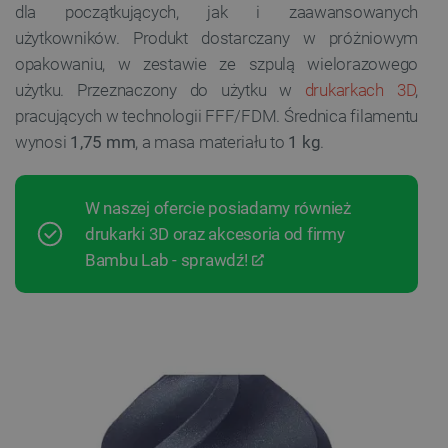
dla początkujących, jak i zaawansowanych
użytkowników. Produkt dostarczany w próżniowym
opakowaniu, w zestawie ze szpulą wielorazowego
użytku. Przeznaczony do użytku w
drukarkach 3D
,
pracujących w technologii FFF/FDM. Średnica filamentu
wynosi
1,75 mm
, a masa materiału to
1 kg
.
W naszej ofercie posiadamy również
drukarki 3D oraz akcesoria od firmy
Bambu Lab - sprawdź!