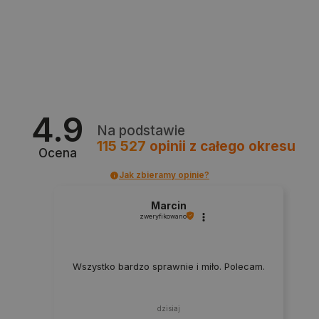
4.9
Na podstawie
CookieScriptConsent
CookieScript
115 527
opinii
z całego okresu
botland.com.pl
Ocena
Jak zbieramy opinie?
Marcin
zweryfikowano
Wszystko bardzo sprawnie i miło. Polecam.
LaVisitorId_Ym90bGFuZC5sYWRlc2suY29tLw
.botland.com.pl
dzisiaj