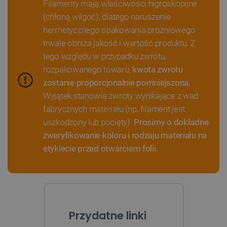
Filamenty mają właściwości higroskopijne
(chłoną wilgoć), dlatego naruszenie
hermetycznego opakowania próżniowego
PHPSESSID
PHP.net
trwale obniża jakość i wartość produktu. Z
botland.com.pl
tego względu w przypadku zwrotu
rozpakowanego towaru,
kwota zwrotu
zostanie proporcjonalnie pomniejszona.
Wyjątek stanowią zwroty wynikające z wad
fabrycznych materiału (np. filament jest
uszkodzony lub pocięty).
Prosimy o dokładne
zweryfikowanie koloru i rodzaju materiału na
etykiecie przed otwarciem folii.
Przydatne linki