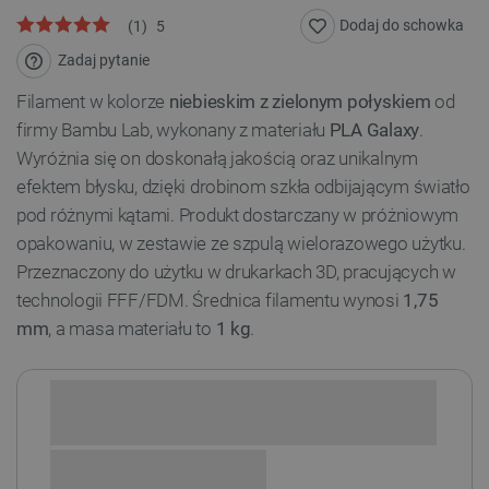
Dodaj do schowka
(
1
)
5
Zadaj pytanie
Filament w kolorze
niebieskim z zielonym połyskiem
od
firmy Bambu Lab, wykonany z materiału
PLA Galaxy
.
Wyróżnia się on doskonałą jakością oraz unikalnym
efektem błysku, dzięki drobinom szkła odbijającym światło
pod różnymi kątami. Produkt dostarczany w próżniowym
opakowaniu, w zestawie ze szpulą wielorazowego użytku.
Przeznaczony do użytku w drukarkach 3D, pracujących w
technologii FFF/FDM. Średnica filamentu wynosi
1,75
mm
, a masa materiału to
1 kg
.
Sprawdź opcje płatności i finansowania: