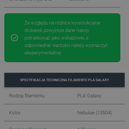
Ze względu na różnice konstrukcyjne
drukarek powyższe dane należy
potraktować jako wskazówki, a
odpowiednie wartości należy wyznaczyć
Polityce prywatności Google
eksperymentalnie.
VISITOR_PRIVACY_METADATA
YouTube
.youtube.com
SPECYFIKACJA TECHNICZNA FILAMENTU PLA GALAXY
Rodzaj filamentu
PLA Galaxy
Kolor
Nebulae (13504)