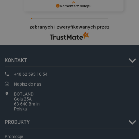
Komentarz sklepu
Dziękujemy za najwyższą ocenę. Cieszymy się,
critCartData
botland.com.pl
że nasz sprzęt trafił w dobre ręce. Polecamy się
zebranych i zweryfikowanych przez
na przyszłość.
KONTAKT
+48 62 593 10 54
critAccountId
botland.com.pl
Napisz do nas
BOTLAND
Gola 25A
63-640 Bralin
Polska
PRODUKTY
Promocje