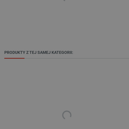
isListDisplay
botland.com.pl
_lb_ccc
.botland.com.pl
PRODUKTY Z TEJ SAMEJ KATEGORII:
critData
botland.com.pl