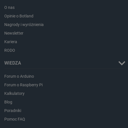
_uetvid
Pamięć
lokalna
O nas
_smsps
Pamięć
Opinie o Botland
lokalna
Nagrody i wyróżnienia
lastExternalReferrer
Pamięć
lokalna
Newsletter
ea_lu_ts
Pamięć
Kariera
lokalna
RODO
ea_gu_ts
Pamięć
lokalna
WIEDZA
_gcl_ls
Pamięć
lokalna
_smps
Pamięć
Forum o Arduino
lokalna
Forum o Raspberry Pi
luigis.env.v2.159265-
Pamięć
182023
sesji
Kalkulatory
_uetsid_exp
Pamięć
Blog
lokalna
Poradniki
_uetsid
Pamięć
lokalna
Pomoc FAQ
_smsp-r-65208
Pamięć