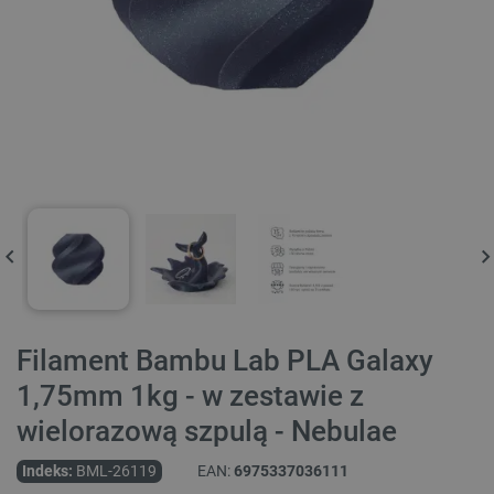
Filament Bambu Lab PLA Galaxy
1,75mm 1kg - w zestawie z
wielorazową szpulą - Nebulae
Indeks:
BML-26119
EAN:
6975337036111