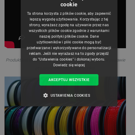
cookie
POLISH
Ta strona korzysta z plików cookie, aby zapewnić
CZECH
lepszą wygodę użytkowania. Korzystając z tej
strony, wyrażasz zgodę na używanie przez nas
ENGLISH
wszystkich plików cookie zgodnie z warunkami
naszej polityki plików cookie. Dane
GERMAN
użytkowników i pliki cookie mogą być
przetwarzane i wykorzystywane do personalizacji
reklam. Jeśli nie wyrażasz na to zgody przejdź
do "Ustawienia cookies" i dokonaj wyboru.
Produkt jest dostarczany w próżniowym opakowaniu, w zestawie
Dowiedz się więcej
ze szpulą wielorazowego użytku
.
AKCEPTUJ WSZYSTKIE
USTAWIENIA COOKIES
NIEZBĘDNE
WYDAJNOŚĆ
TARGETOWANIE