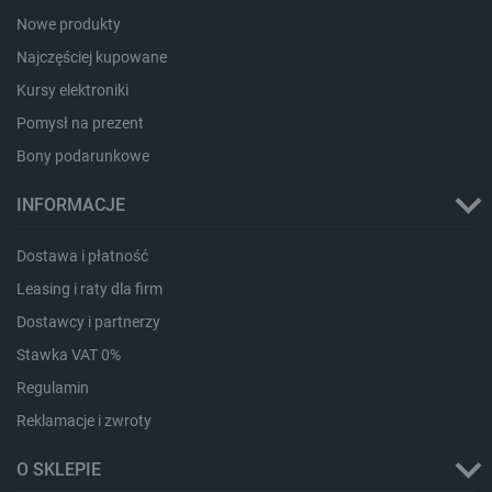
Nowe produkty
Najczęściej kupowane
Storage declaration
Kursy elektroniki
Storage
Pomysł na prezent
Nazwa
Opis
type
Bony podarunkowe
_uetvid_exp
Pamięć
lokalna
INFORMACJE
dlapi_ucp
Pamięć
lokalna
Dostawa i płatność
_cltk
Pamięć
sesji
Leasing i raty dla firm
smforms
Pamięć
Dostawcy i partnerzy
lokalna
Stawka VAT 0%
_smvc
Pamięć
lokalna
Regulamin
lbx_ac_easystorage
Pamięć
Reklamacje i zwroty
sesji
dlapi_consent
Pamięć
O SKLEPIE
lokalna