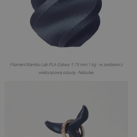
Filament Bambu Lab PLA Galaxy 1,75 mm 1 kg - w zestawie z
wielorazową szpulą - Nebulae.