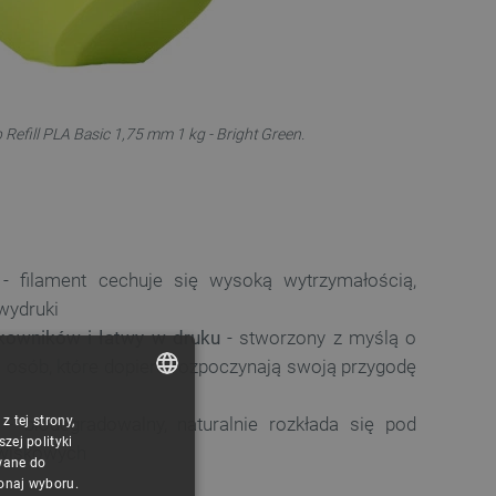
Refill PLA Basic 1,75 mm 1 kg - Bright Green.
- filament cechuje się wysoką wytrzymałością,
 wydruki
tkowników i łatwy w druku
- stworzony z myślą o
la osób, które dopiero rozpoczynają swoją przygodę
- biodegradowalny, naturalnie rozkłada się pod
 tej strony,
POLISH
ej polityki
owiskowych
CZECH
wane do
konaj wyboru.
ENGLISH