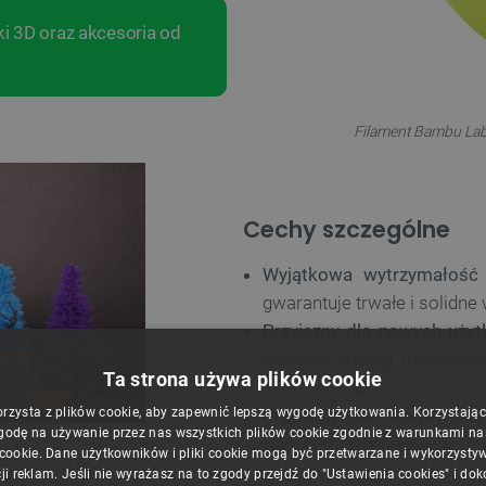
i 3D oraz akcesoria od
Filament Bambu Lab 
Cechy szczególne
Wyjątkowa wytrzymałość
gwarantuje trwałe i solidne
Przyjazny dla nowych uży
łatwości obsługi, idealny d
Ta strona używa plików cookie
z drukiem 3D
Przyjazny dla środowiska
orzysta z plików cookie, aby zapewnić lepszą wygodę użytkowania. Korzystając z
godę na używanie przez nas wszystkich plików cookie zgodnie z warunkami nasz
wpływem czynników środ
 cookie. Dane użytkowników i pliki cookie mogą być przetwarzane i wykorzysty
bu Lab
PLA Basic.
ji reklam. Jeśli nie wyrażasz na to zgody przejdź do "Ustawienia cookies" i do