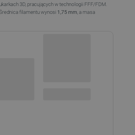
ukarkach 3D, pracujących w technologii FFF/FDM.
 Średnica filamentu wynosi
1,75 mm
, a masa
Dostępny
Wysyłka
24h
sowania:
Dostawa
od 8,99 PLN
30 dni
na zwrot
 DO KOSZYKA
SPRAWDŹ ILOŚĆ
SZPULA WIELORAZOWA