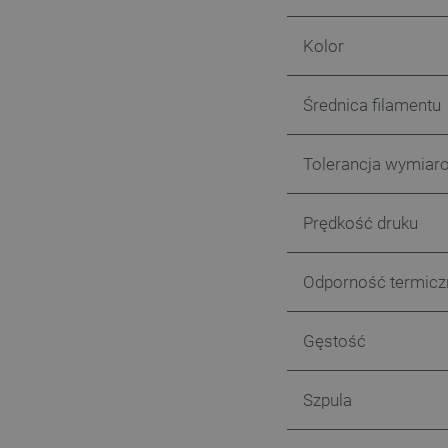
LaSID
Kolor
__cf_bm
Średnica filamentu
isListDisplay
Tolerancja wymiar
_lb_ccc
Prędkość druku
critData
Odporność termicz
Gęstość
CookieScriptConsent
Szpula
LaVisitorId_Ym90bGFuZC5