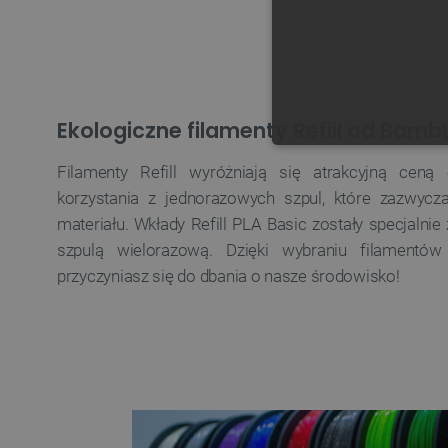
Ekologiczne filamenty Refill od Bamb
NIE
Filamenty Refill wyróżniają się atrakcyjną ceną
korzystania z jednorazowych szpul, które zazwycz
materiału. Wkłady Refill PLA Basic zostały specjalni
szpulą wielorazową. Dzięki wybraniu filamentó
przyczyniasz się do dbania o nasze środowisko!
Niezbędne pliki cookie umożl
Bez niezbędnych plików cooki
Nazwa
PrestaShop-[abcdef0123456
_lb