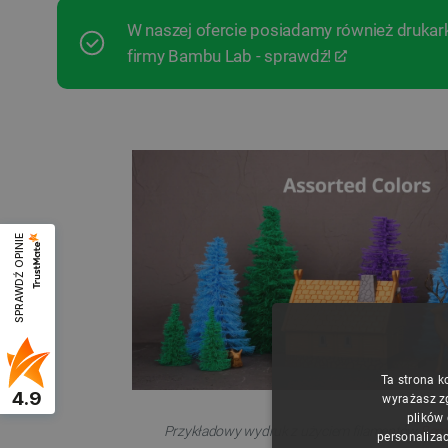
W naszej ofercie posiadamy również drukark
firmy Bambu Lab - sprawdź!
SPRAWDŹ OPINIE
Ta strona k
4.9
wyrażasz z
plików
Przykładowy wydruk z użyciem filamentów
Bam
personalizac