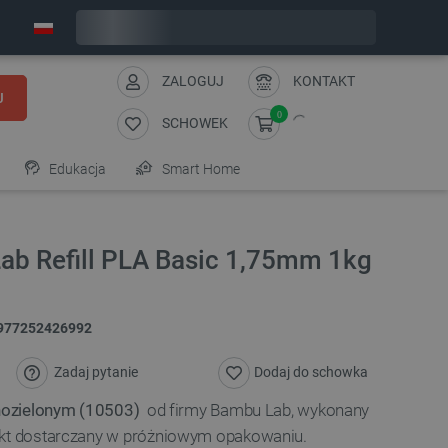
Zamów w ciągu:
1
:
52
:
00
, a wyślemy dziś!
ZALOGUJ
KONTAKT
J
0
SCHOWEK
Edukacja
Smart Home
ab Refill PLA Basic 1,75mm 1kg
977252426992
Zadaj pytanie
Dodaj do schowka
nozielonym (10503)
od firmy Bambu Lab, wykonany
ukt dostarczany w próżniowym opakowaniu.