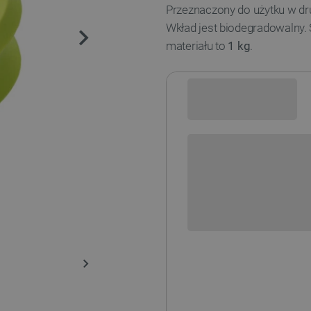
Przeznaczony do użytku w dr
Wkład jest biodegradowalny.
materiału to
1 kg
.
Sprawdź opcje płatności i finan
+
-
DODAJ
Wersja filamentu:
REFILL – BEZ SZPULI
Dostępne kolory: