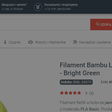
Magazyn i serwis?
Doradzamy i inspirujemy
U nas, w Polsce!
+1,6 mln zamówień
SZUKA
Czujniki
Roboty i mechanika
Narzędzia i zasilanie
Filament Bambu L
- Bright Green
Indeks:
BML-26070
EAN:
6
5
(
2
)
Filament Refill w kolorze
jas
z materiału
PLA Basic
. Prod