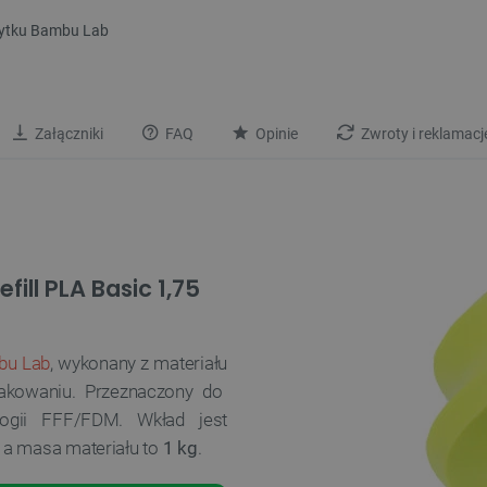
żytku Bambu Lab
Załączniki
FAQ
Opinie
Zwroty i reklamacj
ill PLA Basic 1,75
bu Lab
, wykonany z materiału
akowaniu. Przeznaczony do
logii FFF/FDM. Wkład jest
, a masa materiału to
1 kg
.