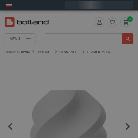
Zamów w ciągu:
2
:
46
:
11
, a wyślemy dziś!
0
MENU
STRONA GŁÓWNA
DRUK 3D
FILAMENTY
FILAMENTY PLA