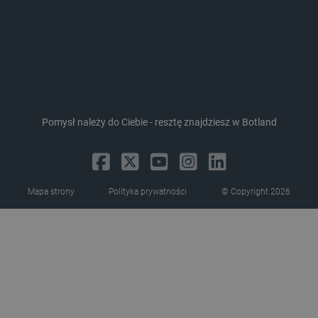
ea_lu_ts
Pamięć
lokalna
ea_gu_ts
Pamięć
lokalna
_gcl_ls
Pamięć
lokalna
_smps
Pamięć
lokalna
Pomysł należy do Ciebie - resztę znajdziesz w Botland
luigis.env.v2.159265-
Pamięć
182023
sesji
_uetsid_exp
Pamięć
lokalna
Mapa strony
Polityka prywatności
© Copyright 2026
_uetsid
Pamięć
lokalna
_smsp-r-65208
Pamięć
lokalna
cartSkuToUrl
Pamięć
lokalna
lastExternalReferrerTime
Pamięć
lokalna