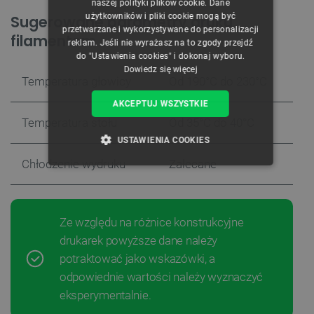
naszej polityki plików cookie. Dane
GERMAN
użytkowników i pliki cookie mogą być
Sugerowane parametry druku
przetwarzane i wykorzystywane do personalizacji
filamentem
reklam. Jeśli nie wyrażasz na to zgody przejdź
do "Ustawienia cookies" i dokonaj wyboru.
Dowiedz się więcej
Temperatura głowicy
Od 190°C do 230°C
AKCEPTUJ WSZYSTKIE
Temperatura stołu
Od 35°C do 40°C
USTAWIENIA COOKIES
Chłodzenie wydruku
Zalecane
NIEZBĘDNE
WYDAJNOŚĆ
TARGETOWANIE
Ze względu na różnice konstrukcyjne
FUNKCJONALNOŚĆ
drukarek powyższe dane należy
potraktować jako wskazówki, a
odpowiednie wartości należy wyznaczyć
eksperymentalnie.
Niezbędne
Wydajność
Targetowanie