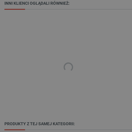
INNI KLIENCI OGLĄDALI RÓWNIEŻ:
_smvs
.botland.com.pl
PRODUKTY Z TEJ SAMEJ KATEGORII:
LaSID
Quality Unit LLC