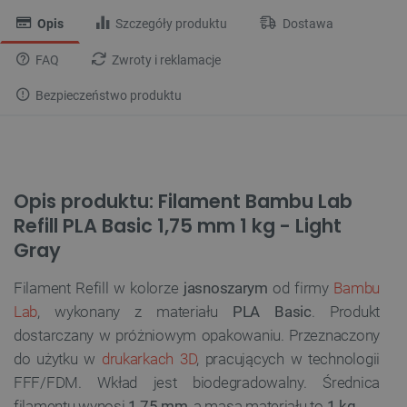
Opis
Szczegóły produktu
Dostawa
FAQ
Zwroty i reklamacje
Bezpieczeństwo produktu
Opis produktu: Filament Bambu Lab
Refill PLA Basic 1,75 mm 1 kg - Light
Gray
Filament Refill w kolorze
jasnoszarym
od firmy
Bambu
Lab
, wykonany z materiału
PLA Basic
. Produkt
dostarczany w próżniowym opakowaniu. Przeznaczony
do użytku w
drukarkach 3D
, pracujących w technologii
FFF/FDM. Wkład jest biodegradowalny. Średnica
filamentu wynosi
1,75 mm
, a masa materiału to
1 kg
.