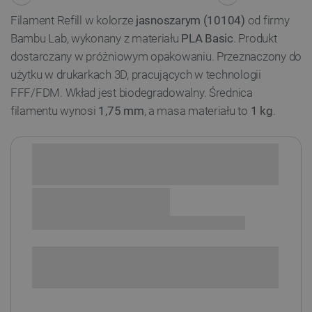
Filament Refill w kolorze
jasnoszarym (10104)
od firmy
Bambu Lab, wykonany z materiału
PLA Basic
. Produkt
dostarczany w próżniowym opakowaniu. Przeznaczony do
użytku w drukarkach 3D, pracujących w technologii
FFF/FDM. Wkład jest biodegradowalny. Średnica
filamentu wynosi
1,75 mm
, a masa materiału to
1 kg
.
Sprawdź opcje płatności i finansowania:
+
-
DODAJ DO KOSZYKA
SPRAWDŹ ILOŚĆ