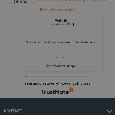
Ocena
_lb_ccc
.botland.com.pl
Jak zbieramy opinie?
Marcin
zweryfikowano
Wszystko bardzo sprawnie i miło. Polecam.
wczoraj
Komentarz sklepu
critData
botland.com.pl
Dziękujemy za najwyższą ocenę. Cieszymy się,
że nasz sprzęt trafił w dobre ręce. Polecamy się
zebranych i zweryfikowanych przez
na przyszłość.
KONTAKT