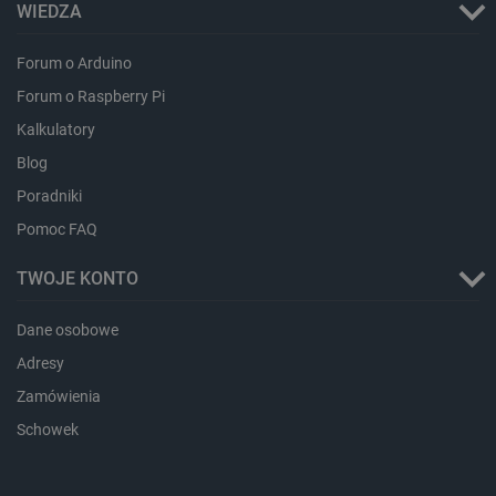
type
WIEDZA
_uetvid_exp
Pamięć
lokalna
Forum o Arduino
dlapi_ucp
Pamięć
Forum o Raspberry Pi
lokalna
Kalkulatory
_cltk
Pamięć
sesji
Blog
smforms
Pamięć
Poradniki
lokalna
Pomoc FAQ
_smvc
Pamięć
lokalna
TWOJE KONTO
lbx_ac_easystorage
Pamięć
sesji
dlapi_consent
Pamięć
Dane osobowe
lokalna
Adresy
_uetvid
Pamięć
lokalna
Zamówienia
_smsps
Pamięć
Schowek
lokalna
lastExternalReferrer
Pamięć
lokalna