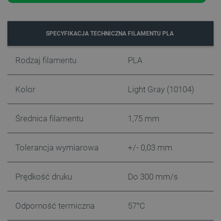
Funkcjonalność
Niezbędne pliki cookie umożliwiają korzystanie z
podstawowych funkcji strony internetowej, takich
SPECYFIKACJA TECHNICZNA FILAMENTU PLA
jak logowanie użytkownika i zarządzanie kontem.
Bez niezbędnych plików cookie nie można
prawidłowo korzystać ze strony internetowej.
Rodzaj filamentu
PLA
Provider /
Nazwa
Domena
Kolor
Light Gray (10104)
PrestaShop-[abcdef0123456789]{32}
.botland.com.pl
Średnica filamentu
1,75 mm
_lb
.botland.com.pl
Tolerancja wymiarowa
+/- 0,03 mm
Prędkość druku
Do 300 mm/s
Odporność termiczna
57°C