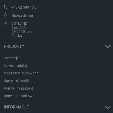
+48 62 593 10 54
Napisz do nas
CookieScriptConsent
CookieScript
botland.com.pl
BOTLAND
Gola 25A
63-640 Bralin
Polska
PRODUKTY
Promocje
Nowe produkty
Najczęściej kupowane
LaVisitorId_Ym90bGFuZC5sYWRlc2suY29tLw
.botland.com.pl
Kursy elektroniki
Pomysł na prezent
Bony podarunkowe
critCartData
botland.com.pl
INFORMACJE