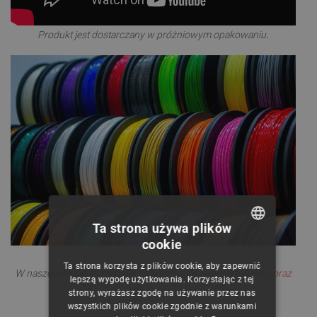
Produkt jest dostarczany w próżniowym opakowaniu
.
Ta strona używa plików
cookie
POLISH
Ta strona korzysta z plików cookie, aby zapewnić
W naszej ofercie filamentów znajdziesz także inne
materiały oraz
CZECH
lepszą wygodę użytkowania. Korzystając z tej
kolory.
strony, wyrażasz zgodę na używanie przez nas
ENGLISH
wszystkich plików cookie zgodnie z warunkami