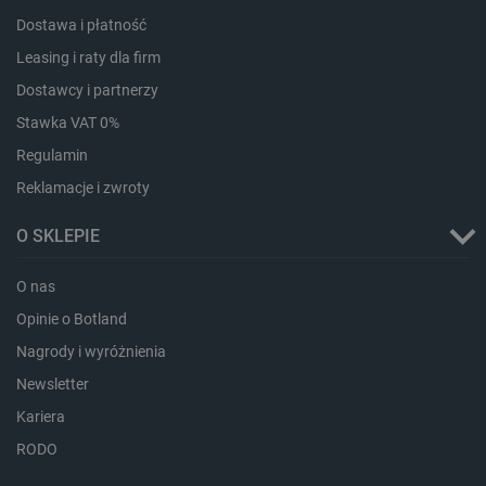
Dostawa i płatność
Leasing i raty dla firm
Dostawcy i partnerzy
Stawka VAT 0%
critAccountId
botland.com.pl
Regulamin
Reklamacje i zwroty
O SKLEPIE
O nas
Opinie o Botland
Nagrody i wyróżnienia
Newsletter
Kariera
Storage declaration
RODO
Storage
Nazwa
Opis