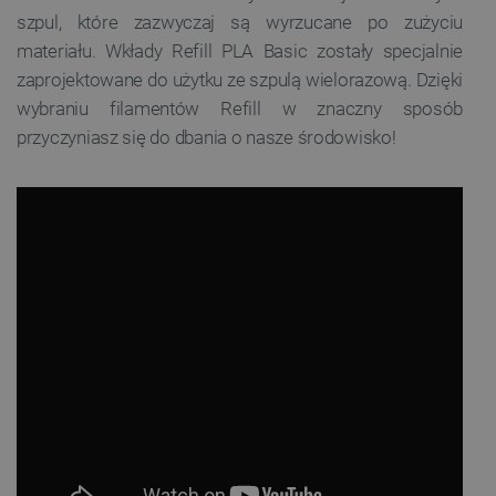
szpul, które zazwyczaj są wyrzucane po zużyciu
materiału. Wkłady Refill PLA Basic zostały specjalnie
zaprojektowane do użytku ze szpulą wielorazową. Dzięki
wybraniu filamentów Refill w znaczny sposób
przyczyniasz się do dbania o nasze środowisko!