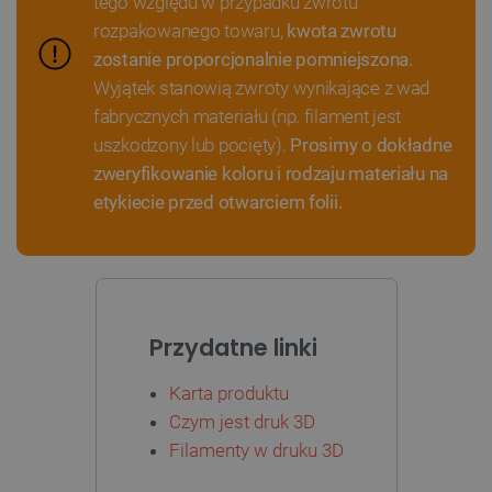
tego względu w przypadku zwrotu
PHPSESSID
PHP.net
rozpakowanego towaru,
kwota zwrotu
botland.com.pl
zostanie proporcjonalnie pomniejszona.
Wyjątek stanowią zwroty wynikające z wad
fabrycznych materiału (np. filament jest
uszkodzony lub pocięty).
Prosimy o dokładne
zweryfikowanie koloru i rodzaju materiału na
etykiecie przed otwarciem folii.
Przydatne linki
Karta produktu
Czym jest druk 3D
_smvs
.botland.com.pl
Filamenty w druku 3D