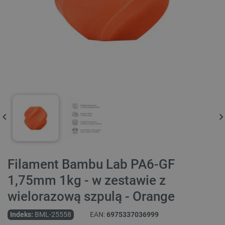
Filament Bambu Lab PA6-GF
1,75mm 1kg - w zestawie z
wielorazową szpulą - Orange
Indeks:
BML-25558
EAN:
6975337036999