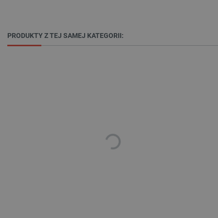
PRODUKTY Z TEJ SAMEJ KATEGORII:
_lb_ccc
.botland.com.pl
critData
botland.com.pl