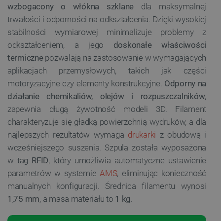
wzbogacony o włókna szklane
dla maksymalnej
trwałości i odporności na odkształcenia. Dzięki wysokiej
stabilności wymiarowej minimalizuje problemy z
odkształceniem, a jego
doskonałe właściwości
termiczne
pozwalają na zastosowanie w wymagających
aplikacjach przemysłowych, takich jak części
motoryzacyjne czy elementy konstrukcyjne.
Odporny na
działanie chemikaliów, olejów i rozpuszczalników
,
zapewnia długą żywotność modeli 3D. Filament
charakteryzuje się gładką powierzchnią wydruków, a dla
najlepszych rezultatów wymaga
drukarki
z obudową i
wcześniejszego suszenia. Szpula została wyposażona
w tag
RFID
, który umożliwia automatyczne ustawienie
parametrów w systemie
AMS
, eliminując konieczność
manualnych konfiguracji. Średnica filamentu wynosi
1,75 mm
, a masa materiału to
1 kg
.