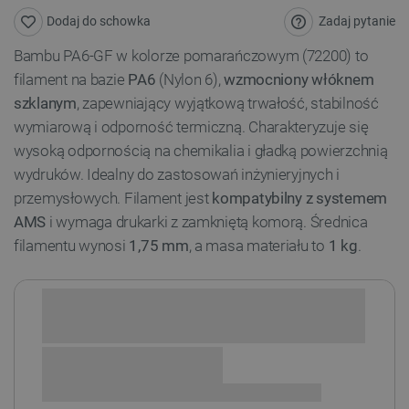
Zadaj pytanie
Dodaj do schowka
Bambu PA6-GF w kolorze pomarańczowym (72200) to
filament na bazie
PA6
(Nylon 6),
wzmocniony włóknem
szklanym
, zapewniający wyjątkową trwałość, stabilność
wymiarową i odporność termiczną. Charakteryzuje się
wysoką odpornością na chemikalia i gładką powierzchnią
wydruków. Idealny do zastosowań inżynieryjnych i
przemysłowych. Filament jest
kompatybilny z systemem
AMS
i wymaga drukarki z zamkniętą komorą. Średnica
filamentu wynosi
1,75 mm
, a masa materiału to
1 kg
.
Sprawdź opcje płatności i finansowania: