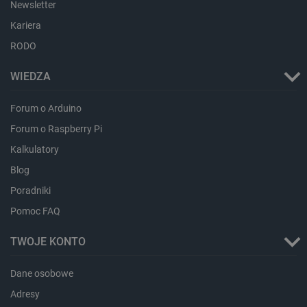
Newsletter
lokalna
Kariera
lastExternalReferrer
Pamięć
lokalna
RODO
ea_lu_ts
Pamięć
lokalna
WIEDZA
ea_gu_ts
Pamięć
lokalna
Forum o Arduino
_gcl_ls
Pamięć
lokalna
Forum o Raspberry Pi
_smps
Pamięć
Kalkulatory
lokalna
Blog
luigis.env.v2.159265-
Pamięć
182023
sesji
Poradniki
_uetsid_exp
Pamięć
Pomoc FAQ
lokalna
_uetsid
Pamięć
TWOJE KONTO
lokalna
_smsp-r-65208
Pamięć
lokalna
Dane osobowe
cartSkuToUrl
Pamięć
Adresy
lokalna