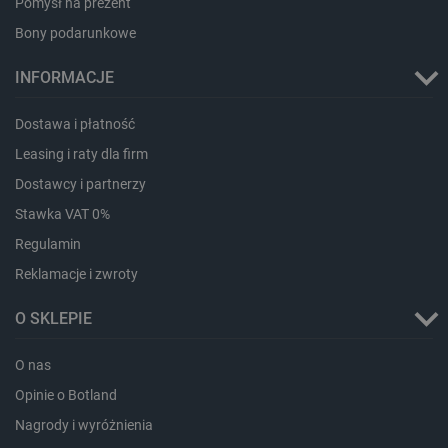
Pomysł na prezent
Storage declaration
Bony podarunkowe
Storage
Nazwa
Opis
type
INFORMACJE
_uetvid_exp
Pamięć
lokalna
Dostawa i płatność
dlapi_ucp
Pamięć
Leasing i raty dla firm
lokalna
Dostawcy i partnerzy
_cltk
Pamięć
sesji
Stawka VAT 0%
smforms
Pamięć
lokalna
Regulamin
_smvc
Pamięć
Reklamacje i zwroty
lokalna
lbx_ac_easystorage
Pamięć
O SKLEPIE
sesji
dlapi_consent
Pamięć
O nas
lokalna
Opinie o Botland
_uetvid
Pamięć
lokalna
Nagrody i wyróżnienia
_smsps
Pamięć