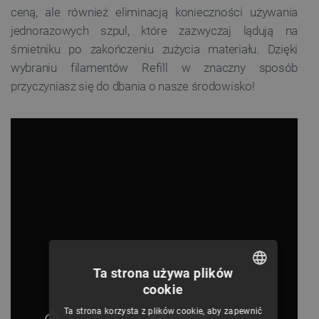
ceną, ale również eliminacją konieczności używania
jednorazowych szpul, które zazwyczaj lądują na
śmietniku po zakończeniu zużycia materiału. Dzięki
wybraniu filamentów Refill w znaczny sposób
przyczyniasz się do dbania o nasze środowisko!
Ta strona używa plików
cookie
POLISH
Ta strona korzysta z plików cookie, aby zapewnić
CZECH