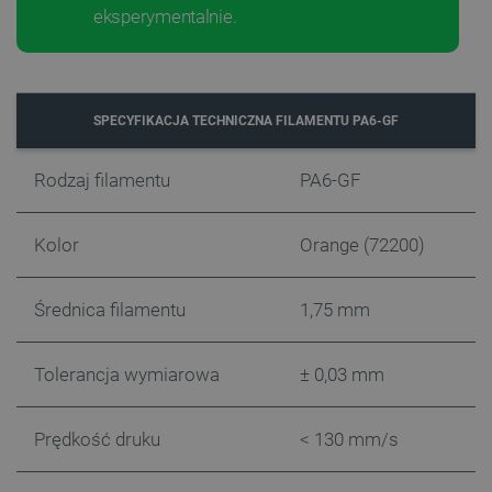
eksperymentalnie.
Polityce prywatności Google
SPECYFIKACJA TECHNICZNA FILAMENTU PA6-GF
VISITOR_PRIVACY_METADATA
YouTube
Rodzaj filamentu
PA6-GF
.youtube.com
Kolor
Orange (72200)
Średnica filamentu
1,75 mm
Tolerancja wymiarowa
± 0,03 mm
Prędkość druku
< 130 mm/s