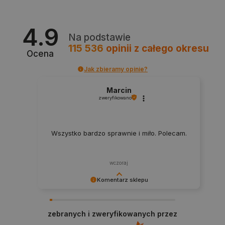
4.9
Na podstawie
115 536
opinii
z całego okresu
Ocena
CookieScriptConsent
CookieScript
Jak zbieramy opinie?
botland.com.pl
Marcin
zweryfikowano
Wszystko bardzo sprawnie i miło. Polecam.
wczoraj
Komentarz sklepu
LaVisitorId_Ym90bGFuZC5sYWRlc2suY29tLw
.botland.com.pl
Dziękujemy za najwyższą ocenę. Cieszymy się,
że nasz sprzęt trafił w dobre ręce. Polecamy się
zebranych i zweryfikowanych przez
na przyszłość.