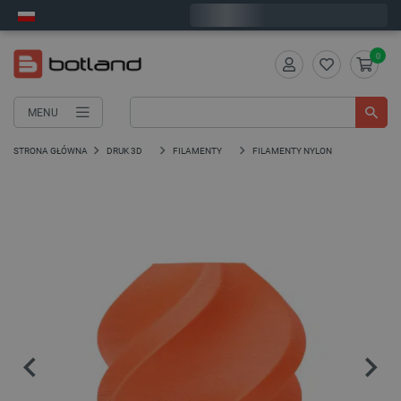
Zamów w ciągu:
0
:
51
:
53
, a wyślemy dziś!
0
MENU
STRONA GŁÓWNA
DRUK 3D
FILAMENTY
FILAMENTY NYLON