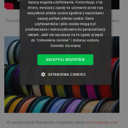
lepszą wygodę użytkowania. Korzystając z tej
strony, wyrażasz zgodę na używanie przez nas
ENGLISH
wszystkich plików cookie zgodnie z warunkami
naszej polityki plików cookie. Dane
GERMAN
Produkt jest dostarczany w próżniowym opakowaniu, w zestawie
użytkowników i pliki cookie mogą być
ze szpulą wielorazowego użytku
.
przetwarzane i wykorzystywane do personalizacji
reklam. Jeśli nie wyrażasz na to zgody przejdź
do "Ustawienia cookies" i dokonaj wyboru.
Dowiedz się więcej
AKCEPTUJ WSZYSTKIE
USTAWIENIA COOKIES
NIEZBĘDNE
WYDAJNOŚĆ
TARGETOWANIE
FUNKCJONALNOŚĆ
W naszej ofercie filamentów znajdziesz także
inne materiały oraz