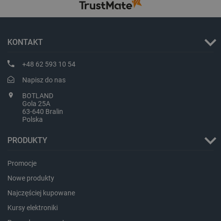
critCartData
botland.com.pl
KONTAKT
+48 62 593 10 54
Napisz do nas
BOTLAND
critAccountId
botland.com.pl
Gola 25A
63-640 Bralin
Polska
PRODUKTY
Promocje
Nowe produkty
Najczęściej kupowane
Kursy elektroniki