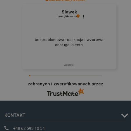
Slawek
zweryfikowano
CookieScriptConsent
CookieScript
botland.com.pl
bezproblemowa realizacja i wzorowa
obsługa klienta.
wczoraj
zebranych i zweryfikowanych przez
LaVisitorId_Ym90bGFuZC5sYWRlc2suY29tLw
.botland.com.pl
critCartData
botland.com.pl
KONTAKT
+48 62 593 10 54