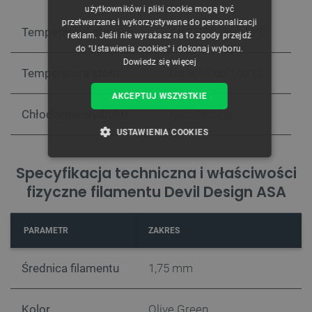
użytkowników i pliki cookie mogą być
przetwarzane i wykorzystywane do personalizacji
Temperatura głowicy
Od 230°C do 240°C
reklam. Jeśli nie wyrażasz na to zgody przejdź
do "Ustawienia cookies" i dokonaj wyboru.
Dowiedz się więcej
Temperatura stołu
Od 90°C do 100°C
AKCEPTUJ WSZYSTKIE
Chłodzenie wydruku
Niezalecane
USTAWIENIA COOKIES
NIEZBĘDNE
WYDAJNOŚĆ
Specyfikacja techniczna i właściwości
fizyczne filamentu Devil Design ASA
TARGETOWANIE
FUNKCJONALNOŚĆ
PARAMETR
ZAKRES
Średnica filamentu
1,75 mm
Niezbędne
Wydajność
Targetowanie
Kolor
Olive Green