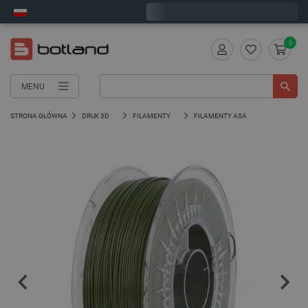
Wyślemy w poniedziałek
0
MENU
STRONA GŁÓWNA
DRUK 3D
FILAMENTY
FILAMENTY ASA