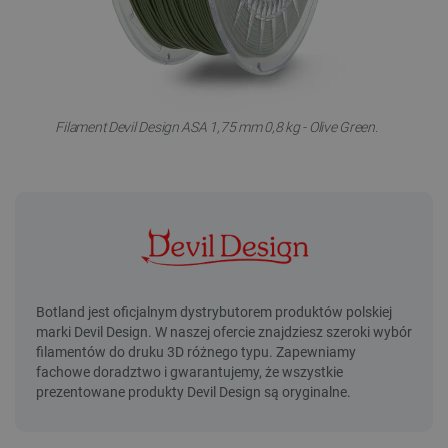
Filament Devil Design ASA 1,75 mm 0,8 kg - Olive Green.