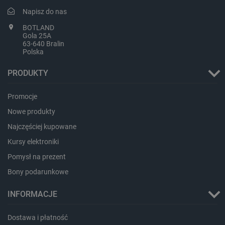
Napisz do nas
BOTLAND
Gola 25A
63-640 Bralin
Polska
critAccountId
botland.com.pl
PRODUKTY
Promocje
Nowe produkty
Najczęściej kupowane
Kursy elektroniki
Pomysł na prezent
Bony podarunkowe
INFORMACJE
Storage declaration
Storage
Dostawa i płatność
Nazwa
Opis
type