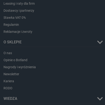
Leasing i raty dla firm
_uetvid_exp
Pamięć
lokalna
Dostawcy i partnerzy
dlapi_ucp
Pamięć
Stawka VAT 0%
lokalna
Regulamin
_cltk
Pamięć
sesji
Reklamacje i zwroty
smforms
Pamięć
lokalna
O SKLEPIE
_smvc
Pamięć
lokalna
O nas
lbx_ac_easystorage
Pamięć
Opinie o Botland
sesji
Nagrody i wyróżnienia
dlapi_consent
Pamięć
lokalna
Newsletter
_uetvid
Pamięć
lokalna
Kariera
_smsps
Pamięć
RODO
lokalna
lastExternalReferrer
Pamięć
WIEDZA
lokalna