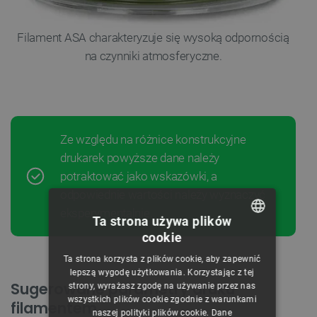
Filament ASA charakteryzuje się wysoką odpornością
na czynniki atmosferyczne.
Ze względu na różnice konstrukcyjne
drukarek powyższe dane należy
potraktować jako wskazówki, a
odpowiednie wartości należy wyznaczyć
eksperymentalnie.
Ta strona używa plików
cookie
POLISH
Ta strona korzysta z plików cookie, aby zapewnić
CZECH
lepszą wygodę użytkowania. Korzystając z tej
Sugerowane parametry druku
strony, wyrażasz zgodę na używanie przez nas
ENGLISH
wszystkich plików cookie zgodnie z warunkami
filamentem
naszej polityki plików cookie. Dane
GERMAN