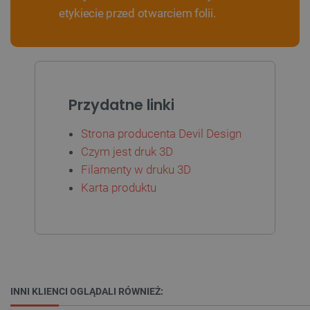
etykiecie przed otwarciem folii.
Przydatne linki
Strona producenta Devil Design
Czym jest druk 3D
Filamenty w druku 3D
Karta produktu
_smvs
.botland.com.pl
INNI KLIENCI OGLĄDALI RÓWNIEŻ:
LaSID
Quality Unit LLC