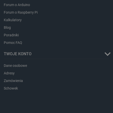
ea_lu_ts
Pamięć
Forum o Arduino
lokalna
Forum o Raspberry Pi
ea_gu_ts
Pamięć
lokalna
Kalkulatory
_gcl_ls
Pamięć
Blog
lokalna
Poradniki
_smps
Pamięć
lokalna
Pomoc FAQ
luigis.env.v2.159265-
Pamięć
182023
sesji
TWOJE KONTO
_uetsid_exp
Pamięć
lokalna
Dane osobowe
_uetsid
Pamięć
lokalna
Adresy
_smsp-r-65208
Pamięć
Zamówienia
lokalna
Schowek
cartSkuToUrl
Pamięć
lokalna
lastExternalReferrerTime
Pamięć
lokalna
smsr
Pamięć