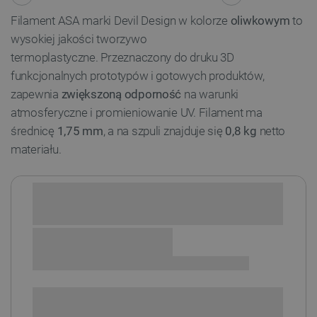
Filament ASA marki Devil Design w kolorze
oliwkowym
to
wysokiej jakości tworzywo
termoplastyczne. Przeznaczony do druku 3D
funkcjonalnych prototypów i gotowych produktów,
zapewnia
zwiększoną odporność
na warunki
atmosferyczne i promieniowanie UV. Filament ma
średnicę
1,75 mm
, a na szpuli znajduje się
0,8 kg
netto
materiału.
Sprawdź opcje płatności i finansowania:
+
-
DODAJ DO KOSZYKA