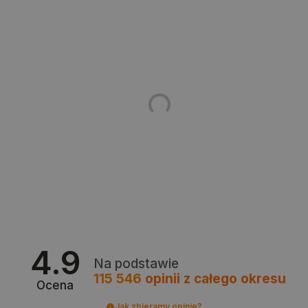
_lb_ccc
.botland.com.pl
critData
botland.com.pl
4.9
Na podstawie
115 546
opinii
z całego okresu
Ocena
Jak zbieramy opinie?