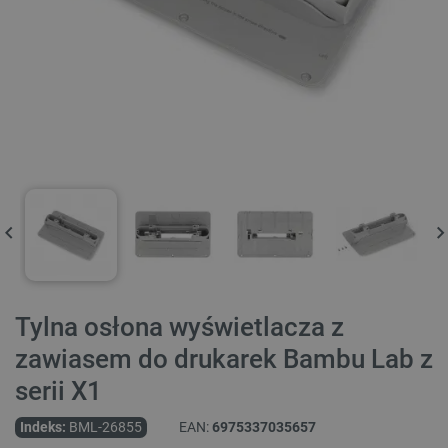
Tylna osłona wyświetlacza z
zawiasem do drukarek Bambu Lab z
serii X1
Indeks:
BML-26855
EAN:
6975337035657