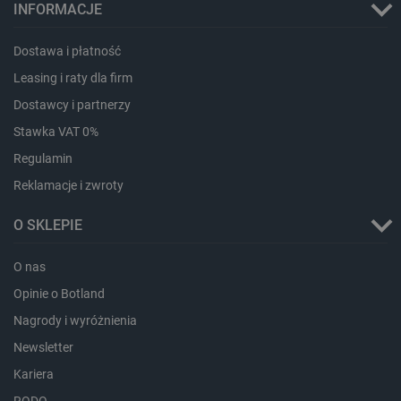
INFORMACJE
Dostawa i płatność
Leasing i raty dla firm
Dostawcy i partnerzy
isListDisplay
botland.com.pl
Stawka VAT 0%
Regulamin
Reklamacje i zwroty
_lb_ccc
.botland.com.pl
O SKLEPIE
O nas
Opinie o Botland
Nagrody i wyróżnienia
Newsletter
Kariera