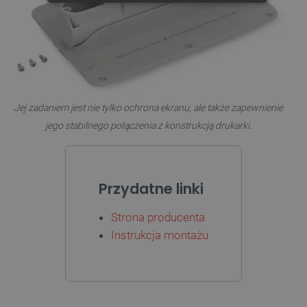
NIEZBĘDNE
WYDAJNOŚĆ
TARGETOWANIE
FUNKCJONALNOŚĆ
Jej zadaniem jest nie tylko ochrona ekranu, ale także zapewnienie
jego stabilnego połączenia z konstrukcją drukarki.
Niezbędne
Wydajność
Targetowanie
Funkcjonalność
Niezbędne pliki cookie umożliwiają korzystanie z
Przydatne linki
podstawowych funkcji strony internetowej, takich
jak logowanie użytkownika i zarządzanie kontem.
Bez niezbędnych plików cookie nie można
Strona producenta
prawidłowo korzystać ze strony internetowej.
Instrukcja montażu
Provider /
Nazwa
Domena
PrestaShop-[abcdef0123456789]{32}
.botland.com.pl