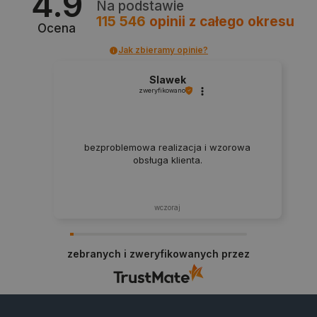
4.9
Na podstawie
115 546
opinii
z całego okresu
Ocena
Jak zbieramy opinie?
Slawek
zweryfikowano
PHPSESSID
PHP.net
botland.com.pl
bezproblemowa realizacja i wzorowa
obsługa klienta.
wczoraj
zebranych i zweryfikowanych przez