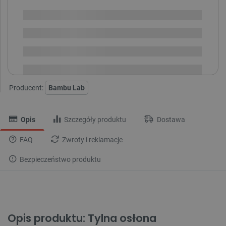
Brak
i
zaplanowanej
Chwilowo niedostępny
dostawy
Dostawa
od 8,99 PLN
30 dni
na zwrot
Producent:
Bambu Lab
Opis
Szczegóły produktu
Dostawa
FAQ
Zwroty i reklamacje
Bezpieczeństwo produktu
Opis produktu: Tylna osłona