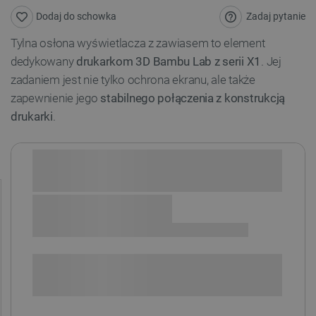
Zadaj pytanie
Dodaj do schowka
Tylna osłona wyświetlacza z zawiasem to element
dedykowany
drukarkom 3D Bambu Lab z serii X1
. Jej
zadaniem jest nie tylko ochrona ekranu, ale także
zapewnienie jego
stabilnego połączenia z konstrukcją
drukarki
.
Sprawdź opcje płatności i finansowania:
POWIADOM O DOSTĘPNOŚCI
SPRAWDŹ ILOŚĆ