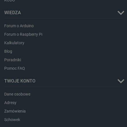
RODO
WIEDZA
critData
botland.com.pl
Forum o Arduino
Forum o Raspberry Pi
Kalkulatory
Blog
Poradniki
Pomoc FAQ
TWOJE KONTO
CookieScriptConsent
CookieScript
botland.com.pl
Dane osobowe
Adresy
Zamówienia
Schowek