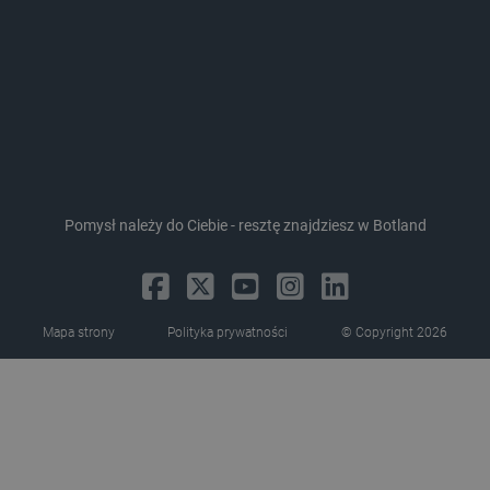
LaVisitorId_Ym90bGFuZC5sYWRlc2suY29tLw
.botland.com.pl
critCartData
botland.com.pl
Pomysł należy do Ciebie - resztę znajdziesz w Botland
Mapa strony
Polityka prywatności
© Copyright 2026
critAccountId
botland.com.pl