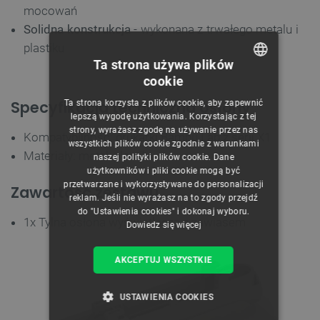
mocowań
Solidna konstrukcja
- wykonana z trwałego metalu i
plastiku
Ta strona używa plików
cookie
POLISH
Specyfikacja techniczna osłony
Ta strona korzysta z plików cookie, aby zapewnić
CZECH
lepszą wygodę użytkowania. Korzystając z tej
strony, wyrażasz zgodę na używanie przez nas
Kompatybilność: drukarki Bambu Lab z serii X1
ENGLISH
wszystkich plików cookie zgodnie z warunkami
Materiały: metal, plastik
naszej polityki plików cookie. Dane
GERMAN
użytkowników i pliki cookie mogą być
przetwarzane i wykorzystywane do personalizacji
Zawartość zestawu
reklam. Jeśli nie wyrażasz na to zgody przejdź
do "Ustawienia cookies" i dokonaj wyboru.
1x Tylna osłona wyświetlacza z zawiasem
Dowiedz się więcej
AKCEPTUJ WSZYSTKIE
USTAWIENIA COOKIES