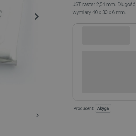
JST raster 2,54 mm. Długoś
wymiary 40
x 30 x 6 mm.
Sprawdź opcje płatności i finan
+
-
DODAJ
Producent:
Akyga