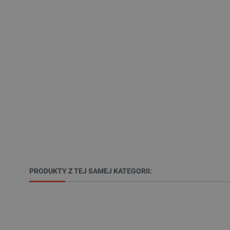
LaSID
__cf_bm
isListDisplay
_lb_ccc
critData
PRODUKTY Z TEJ SAMEJ KATEGORII:
CookieScriptConsent
LaVisitorId_Ym90bGFuZC5