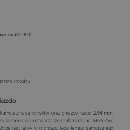
niazdem JST - BEC
eństwo produktu
niazdo
umulatora są konektor oraz gniazdo raster
2,54 mm
.
efony komórkowe, odtwarzacze multimedialne. Może być
Akyga jest łatwy w montażu, jego tempo samoistnego