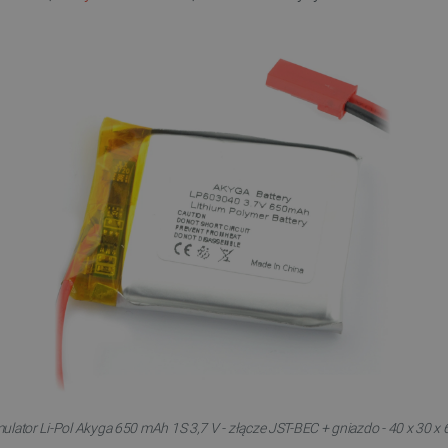
lator Li-Pol Akyga 650 mAh 1S 3,7 V - złącze JST-BEC + gniazdo - 40 x 30 x