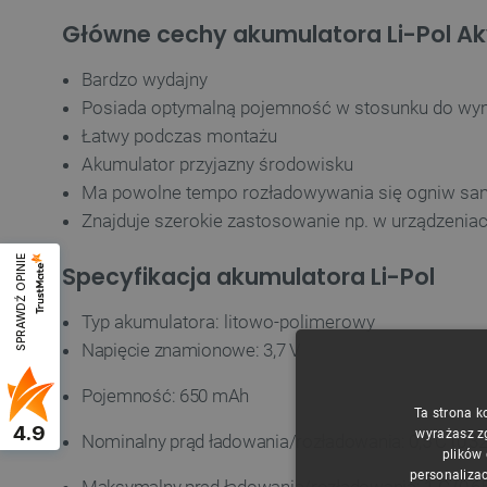
Główne cechy akumulatora Li-Pol A
Bardzo wydajny
Posiada optymalną pojemność w stosunku do wy
Łatwy podczas montażu
Akumulator przyjazny środowisku
Ma powolne tempo rozładowywania się ogniw sam
Znajduje szerokie zastosowanie np. w urządzeni
SPRAWDŹ OPINIE
Specyfikacja akumulatora Li-Pol
Typ akumulatora: litowo-polimerowy
Napięcie znamionowe: 3,7 V
Pojemność: 650 mAh
Ta strona k
4.9
wyrażasz z
Nominalny prąd ładowania/rozładowania: 0,5 C (0,325
plików
personalizac