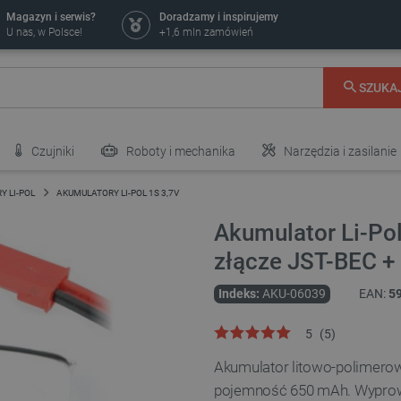
Magazyn i serwis?
Doradzamy i inspirujemy
U nas, w Polsce!
+1,6 mln zamówień
SZUKA
Czujniki
Roboty i mechanika
Narzędzia i zasilanie
 LI-POL
AKUMULATORY LI-POL 1S 3,7V
Akumulator Li-Po
złącze JST-BEC +
Indeks:
AKU-06039
EAN:
5
5
(
5
)
Akumulator litowo-polimerowy
pojemność 650 mAh. Wyprowa