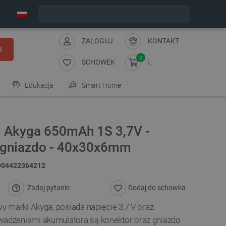
Zamów w ciągu:
8
:
16
:
27
, a wyślemy dziś!
ZALOGUJ
KONTAKT
J
0
SCHOWEK
Edukacja
Smart Home
l Akyga 650mAh 1S 3,7V -
 gniazdo - 40x30x6mm
904422364212
Zadaj pytanie
Dodaj do schowka
 marki Akyga, posiada napięcie 3,7 V oraz
dzeniami akumulatora są konektor oraz gniazdo