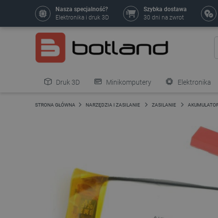
Nasza specjalność?
Szybka dostawa
Elektronika i druk 3D
30 dni na zwrot
Druk 3D
Minikomputery
Elektronika
Pozostałe
STRONA GŁÓWNA
NARZĘDZIA I ZASILANIE
ZASILANIE
AKUMULATORY