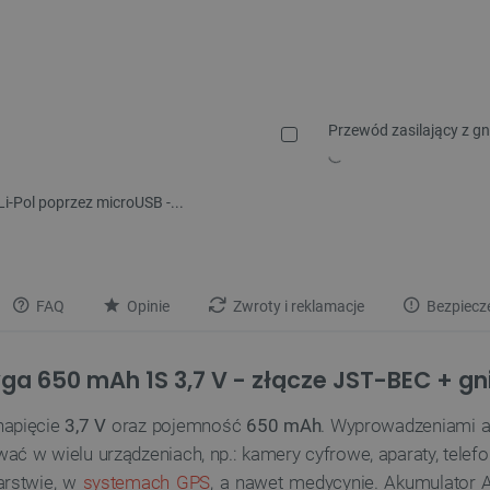
Przewód zasilający z g
i-Pol poprzez microUSB -...
FAQ
Opinie
Zwroty i reklamacje
Bezpiecz
yga 650 mAh 1S 3,7 V - złącze JST-BEC + g
napięcie
3,7 V
oraz pojemność
650 mAh
. Wyprowadzeniami ak
ać w wielu urządzeniach, np.: kamery cyfrowe, aparaty, tel
arstwie, w
systemach GPS
, a nawet medycynie. Akumulator 