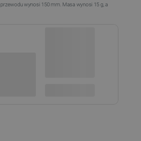
ć przewodu wynosi 150 mm. Masa wynosi 15 g, a
Dostępny
Wysyłka
24h
sowania:
Dostawa
od 8,99 PLN
30 dni
na zwrot
 DO KOSZYKA
SPRAWDŹ ILOŚĆ