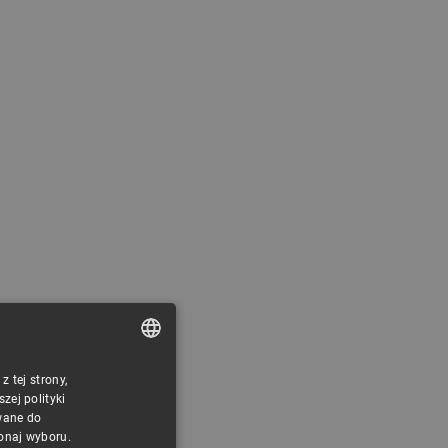
 tej strony,
POLISH
ej polityki
CZECH
wane do
konaj wyboru.
ENGLISH