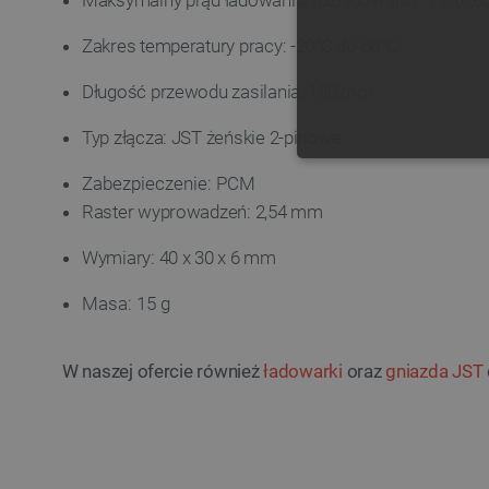
Maksymalny prąd ładowania/rozładowania: 1 C (0,65
Zakres temperatury pracy: -20°C do 60°C
Długość przewodu zasilania: 150 mm
Typ złącza: JST żeńskie 2-pinowe
NIE
Zabezpieczenie: PCM
Raster wyprowadzeń: 2,54 mm
Wymiary: 40 x 30 x 6 mm
Masa: 15 g
Niezbędne pliki cookie umożl
Bez niezbędnych plików cooki
W naszej ofercie również
ładowarki
oraz
gniazda JST
Nazwa
PrestaShop-[abcdef0123456
_lb