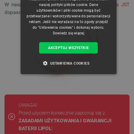
W naszej ofercie również
ładowarki
oraz
gniazda JST
naszej polityki plików cookie. Dane
GERMAN
użytkowników i pliki cookie mogą być
dopasowane do złącz pakietów.
przetwarzane i wykorzystywane do personalizacji
reklam. Jeśli nie wyrażasz na to zgody przejdź
do "Ustawienia cookies" i dokonaj wyboru.
Dowiedz się więcej
AKCEPTUJ WSZYSTKIE
USTAWIENIA COOKIES
NIEZBĘDNE
WYDAJNOŚĆ
TARGETOWANIE
UWAGA!
FUNKCJONALNOŚĆ
Przed użyciem koniecznie zapoznaj się z
ZASADAMI UŻYTKOWANIA I GWARANCJI
BATERII LIPOL
!
Niezbędne
Wydajność
Targetowanie