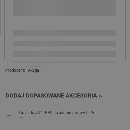
-
DODAJ DO KOSZYKA
SPRAWDŹ ILOŚĆ
Dostępny
Wysyłka
24h
Dostawa
od 8,99 PLN
30 dni
na zwrot
Producent:
Akyga
DODAJ DOPASOWANE AKCESORIA
Gniazdo JST - BEC do akumulatorów Li-Pol