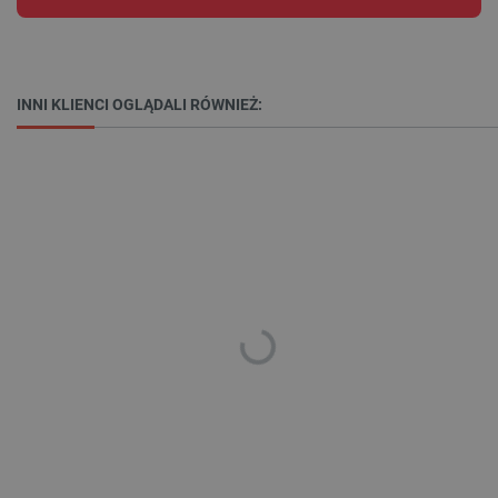
Funkcjonalność
Niezbędne pliki cookie umożliwiają korzystanie z
podstawowych funkcji strony internetowej, takich
INNI KLIENCI OGLĄDALI RÓWNIEŻ:
jak logowanie użytkownika i zarządzanie kontem.
Bez niezbędnych plików cookie nie można
prawidłowo korzystać ze strony internetowej.
Provider /
Nazwa
Domena
PrestaShop-[abcdef0123456789]{32}
.botland.com.pl
_lb
.botland.com.pl