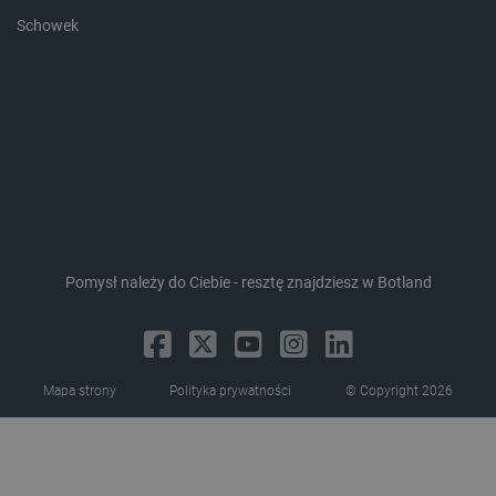
Schowek
CookieScriptConsent
CookieScript
botland.com.pl
Pomysł należy do Ciebie - resztę znajdziesz w Botland
LaVisitorId_Ym90bGFuZC5sYWRlc2suY29tLw
.botland.com.pl
Mapa strony
Polityka prywatności
© Copyright 2026
critCartData
botland.com.pl