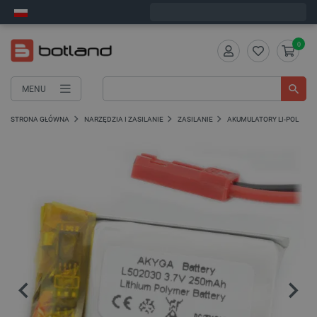
Zamów w ciągu:
2
:
54
:
34
, a wyślemy dziś!
0
MENU
STRONA GŁÓWNA
NARZĘDZIA I ZASILANIE
ZASILANIE
AKUMULATORY LI-POL
A