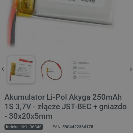
Akumulator Li-Pol Akyga 250mAh
1S 3,7V - złącze JST-BEC + gniazdo
- 30x20x5mm
Indeks:
AKU-06046
EAN:
5904422364175