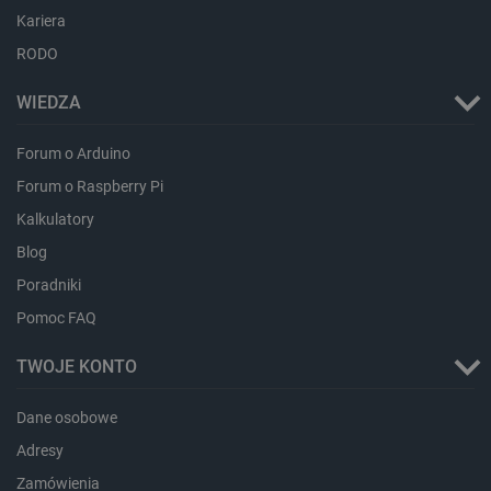
Kariera
_lb_ccc
.botland.com.pl
RODO
WIEDZA
Forum o Arduino
Forum o Raspberry Pi
Kalkulatory
Blog
Poradniki
Pomoc FAQ
critData
botland.com.pl
TWOJE KONTO
Dane osobowe
Adresy
Zamówienia