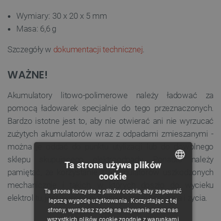
Wymiary: 30 x 20 x 5 mm
Masa: 6,6 g
Szczegóły w
dokumentacji technicznej
.
WAŻNE!
Akumulatory litowo-polimerowe należy ładować za
pomocą ładowarek specjalnie do tego przeznaczonych.
Bardzo istotne jest to, aby nie otwierać ani nie wyrzucać
zużytych akumulatorów wraz z odpadami zmieszanymi -
można je oddać do punktu utylizacji lub do dowolnego
sklepu skupującego elektroodpady. Ponadto należy
Ta strona używa plików
pamiętać, że korzystanie z akumulatorów uszkodzonych
cookie
POLISH
mechanicznie i takich, w których doszło do wycieku
Ta strona korzysta z plików cookie, aby zapewnić
elektrolitu, jest wysoce niebezpieczne dla zdrowia i życia.
CZECH
lepszą wygodę użytkowania. Korzystając z tej
strony, wyrażasz zgodę na używanie przez nas
ENGLISH
wszystkich plików cookie zgodnie z warunkami