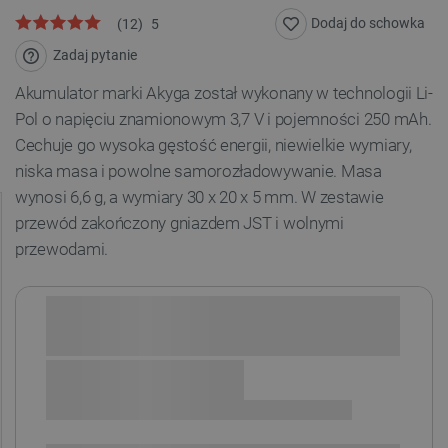
Dodaj do schowka
(
12
)
5
Zadaj pytanie
Akumulator marki Akyga został wykonany w technologii Li-
Pol o napięciu znamionowym 3,7 V i pojemności 250 mAh.
Cechuje go wysoka gęstość energii, niewielkie wymiary,
niska masa i powolne samorozładowywanie.
Masa
wynosi 6,6 g, a wymiary 30
x 20 x 5 mm. W zestawie
przewód zakończony gniazdem JST i wolnymi
przewodami.
Sprawdź opcje płatności i finansowania:
+