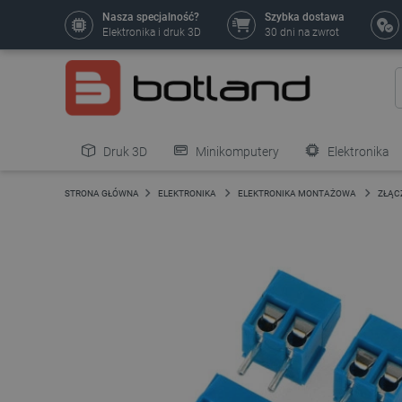
Nasza specjalność?
Szybka dostawa
Elektronika i druk 3D
30 dni na zwrot
Druk 3D
Minikomputery
Elektronika
Pozostałe
STRONA GŁÓWNA
ELEKTRONIKA
ELEKTRONIKA MONTAŻOWA
ZŁĄC