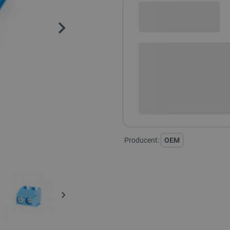
Sprawdź opcje płatności i finan
+
-
DODAJ
Producent:
OEM