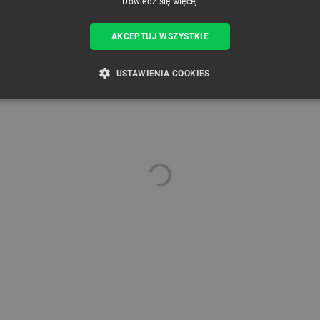
Dowiedz się więcej
AKCEPTUJ WSZYSTKIE
USTAWIENIA COOKIES
ZBĘDNE
WYDAJNOŚĆ
TARGETOWANIE
FUNKCJ
Niezbędne
Wydajność
Targetowanie
Funkcjonalność
iwiają korzystanie z podstawowych funkcji strony internetowej, takich jak logowanie użytk
e nie można prawidłowo korzystać ze strony internetowej.
Provider /
Okres
Opis
Domena
przechowywania
789]{32}
.botland.com.pl
Sesja
Ten plik cookie jest wymag
opartego o silnik PrestaSho
.botland.com.pl
Sesja
Ten plik cookie jest używa
obciążenia w celu zapewnien
internetowych są skierowa