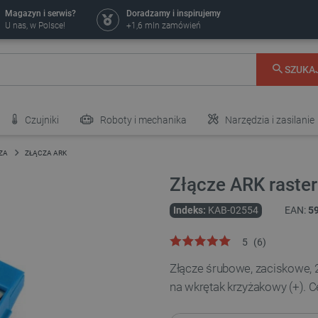
Magazyn i serwis?
Doradzamy i inspirujemy
U nas, w Polsce!
+1,6 mln zamówień
SZUKA
Czujniki
Roboty i mechanika
Narzędzia i zasilanie
ZA
ZŁĄCZA ARK
Złącze ARK raster 
Indeks:
KAB-02554
EAN:
5
5
(
6
)
Złącze śrubowe, zaciskowe,
na wkrętak krzyżakowy (+). Ce