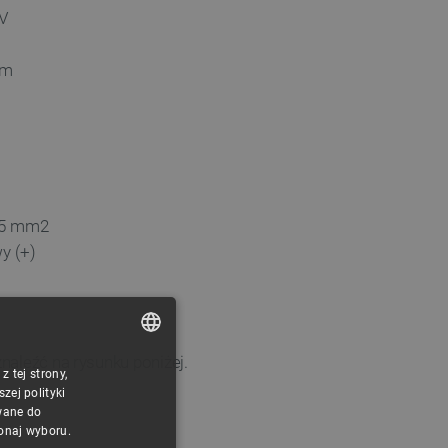
V
mm
,5 mm2
y (+)
aleźć na rysunku poniżej.
 tej strony,
POLISH
ej polityki
CZECH
wane do
konaj wyboru.
ENGLISH