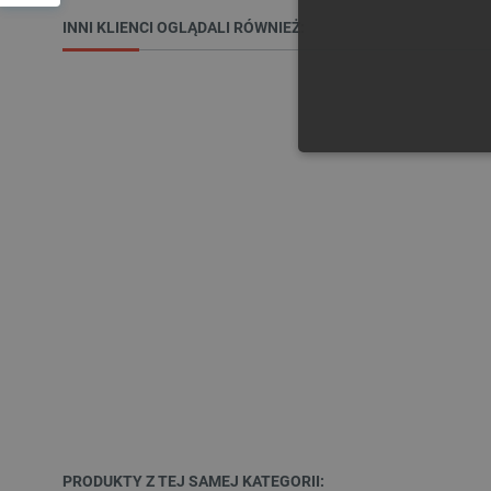
INNI KLIENCI OGLĄDALI RÓWNIEŻ:
NIE
Niezbędne pliki cookie umożl
Bez niezbędnych plików cooki
Nazwa
PrestaShop-[abcdef0123456
_lb
PRODUKTY Z TEJ SAMEJ KATEGORII: