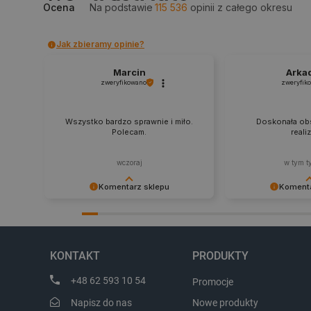
Ocena
Na podstawie
115 536
opinii
z całego okresu
__cf_bm
Jak zbieramy opinie?
Marcin
Arka
zweryfikowano
zweryfik
isListDisplay
Wszystko bardzo sprawnie i miło.
Doskonała obs
_lb_ccc
Polecam.
reali
wczoraj
w tym t
Komentarz sklepu
Komenta
critData
Dziękujemy za najwyższą ocenę.
Zadowolenie klient
Cieszymy się, że nasz sprzęt trafił w
najlepsza nagroda
dobre ręce. Polecamy się na
zapraszamy na kol
CookieScriptConsent
przyszłość.
KONTAKT
PRODUKTY
+48 62 593 10 54
Promocje
LaVisitorId_Ym90bGFuZC5
Napisz do nas
Nowe produkty