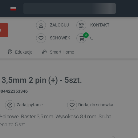
Zamów w ciągu:
2
:
44
:
13
, a wyślemy dziś!
ZALOGUJ
KONTAKT
J
0
SCHOWEK
Edukacja
Smart Home
3,5mm 2 pin (+) - 5szt.
904422353346
Zadaj pytanie
Dodaj do schowka
 2-pinowe. Raster 3,5 mm. Wysokość 8,4 mm.
Śruba
na za 5 szt.