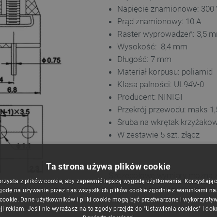
Napięcie znamionowe: 300 
Prąd znamionowy: 10 A
Raster wyprowadzeń: 3,5 
Wysokość: 8,4 mm
Długość: 7 mm
Materiał korpusu: poliamid
Klasa palności: UL94V-0
Producent: NINIGI
Przekrój przewodu: maks 1
Śruba na wkrętak krzyżakow
W zestawie 5 szt. złącz
Ta strona używa plików cookie
Szczegółowe wymiary można zn
orzysta z plików cookie, aby zapewnić lepszą wygodę użytkowania. Korzystając z
godę na używanie przez nas wszystkich plików cookie zgodnie z warunkami nasz
 cookie. Dane użytkowników i pliki cookie mogą być przetwarzane i wykorzysty
ji reklam. Jeśli nie wyrażasz na to zgody przejdź do "Ustawienia cookies" i do