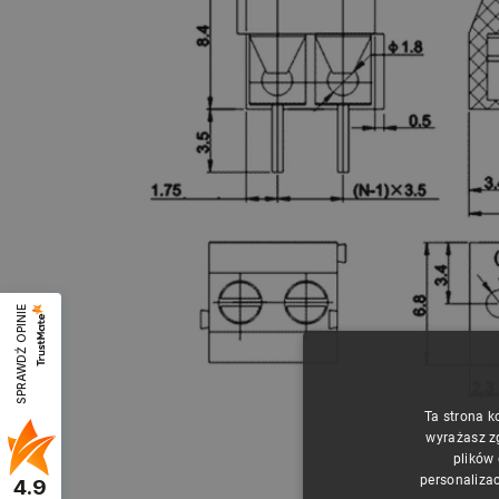
SPRAWDŹ OPINIE
Ta strona k
wyrażasz z
plików
personalizac
4.9