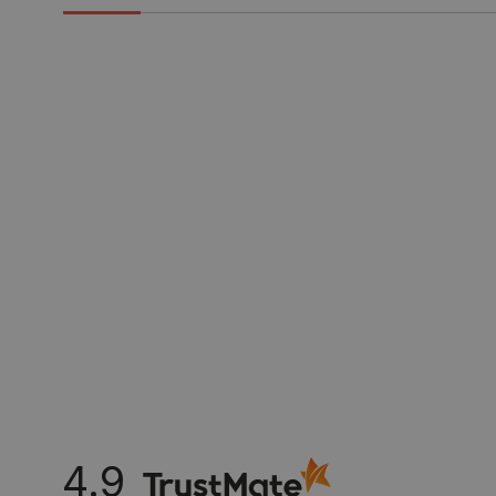
VISITOR_PRIVACY_METAD
Polityce prywa
__cf_bm
__cf_bm
PHPSESSID
_smvs
4.9
LaSID