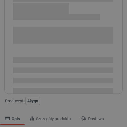
Sprawdź opcje płatności i finansowania:
POWIADOM O DOSTĘPNOŚCI
SPRAWDŹ ILOŚĆ
Brak
i
zaplanowanej
Chwilowo niedostępny
dostawy
Dostawa
od 8,99 PLN
30 dni
na zwrot
Producent:
Akyga
Opis
Szczegóły produktu
Dostawa