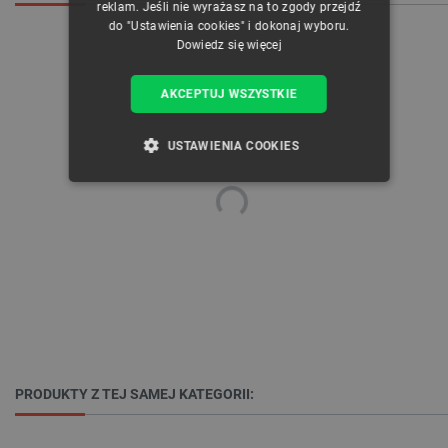
reklam. Jeśli nie wyrażasz na to zgody przejdź
do "Ustawienia cookies" i dokonaj wyboru.
Dowiedz się więcej
AKCEPTUJ WSZYSTKIE
USTAWIENIA COOKIES
NIEZBĘDNE
WYDAJNOŚĆ
TARGETOWANIE
FUNKCJONALNOŚĆ
Niezbędne
Wydajność
Targetowanie
PRODUKTY Z TEJ SAMEJ KATEGORII:
Funkcjonalność
Niezbędne pliki cookie umożliwiają korzystanie z