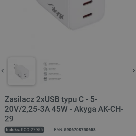
Zasilacz 2xUSB typu C - 5-
20V/2,25-3A 45W - Akyga AK-CH-
29
Indeks:
RCO-27955
EAN:
5906708750658