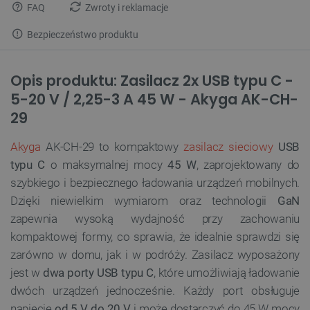
FAQ
Zwroty i reklamacje
Bezpieczeństwo produktu
Opis produktu: Zasilacz 2x USB typu C -
5-20 V / 2,25-3 A 45 W - Akyga AK-CH-
29
Akyga
AK-CH-29 to kompaktowy
zasilacz sieciowy
USB
typu C
o maksymalnej mocy
45 W
, zaprojektowany do
szybkiego i bezpiecznego ładowania urządzeń mobilnych.
Dzięki niewielkim wymiarom oraz technologii
GaN
zapewnia wysoką wydajność przy zachowaniu
kompaktowej formy, co sprawia, że idealnie sprawdzi się
zarówno w domu, jak i w podróży. Zasilacz wyposażony
jest w
dwa porty USB typu C
, które umożliwiają ładowanie
dwóch urządzeń jednocześnie. Każdy port obsługuje
napięcie
od 5 V do 20 V
i może dostarczyć do 45 W mocy