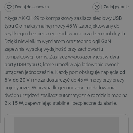
Zadaj pytanie
Dodaj do schowka
Akyga AK-CH-29 to kompaktowy zasilacz sieciowy
USB
typu C
o maksymalnej mocy
45 W
, zaprojektowany do
szybkiego i bezpiecznego ładowania urządzeń mobilnych.
Dzięki niewielkim wymiarom oraz technologii
GaN
zapewnia wysoką wydajność przy zachowaniu
kompaktowej formy. Zasilacz wyposażony jest w
dwa
porty USB typu C
, które umożliwiają ładowanie dwóch
urządzeń jednocześnie. Każdy port obsługuje napięcie
od
5 V do 20 V
i może dostarczyć do 45 W mocy przy pracy
pojedynczej. W przypadku jednoczesnego ładowania
dwóch urządzeń zasilacz automatycznie rozdziela moc na
2 x 15 W
, zapewniając stabilne i bezpieczne działanie.