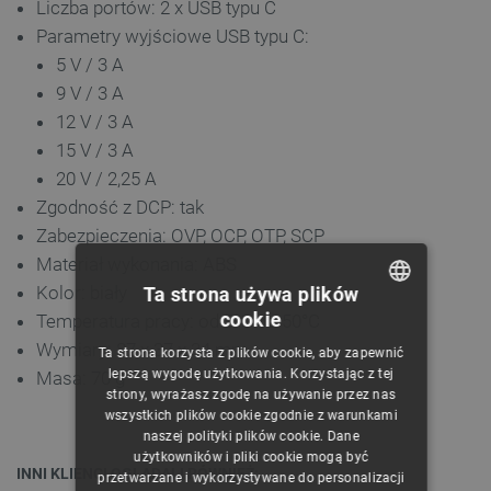
Liczba portów: 2 x USB typu C
Parametry wyjściowe USB typu C:
5 V / 3 A
9 V / 3 A
12 V / 3 A
15 V / 3 A
20 V / 2,25 A
Zgodność z DCP: tak
Zabezpieczenia: OVP, OCP, OTP, SCP
Materiał wykonania: ABS
Kolor: biały
Ta strona używa plików
cookie
Temperatura pracy: od 5°C do 50°C
POLISH
Wymiary: 87 x 37 x 34 mm
Ta strona korzysta z plików cookie, aby zapewnić
CZECH
lepszą wygodę użytkowania. Korzystając z tej
Masa: 70 g
strony, wyrażasz zgodę na używanie przez nas
ENGLISH
wszystkich plików cookie zgodnie z warunkami
naszej polityki plików cookie. Dane
GERMAN
użytkowników i pliki cookie mogą być
INNI KLIENCI OGLĄDALI RÓWNIEŻ:
przetwarzane i wykorzystywane do personalizacji