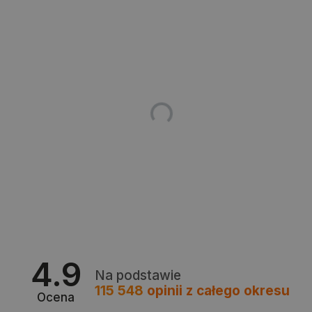
podstawowych funkcji strony internetowej, takich
jak logowanie użytkownika i zarządzanie kontem.
Bez niezbędnych plików cookie nie można
prawidłowo korzystać ze strony internetowej.
Provider /
Nazwa
Domena
PrestaShop-[abcdef0123456789]{32}
.botland.com.pl
_lb
.botland.com.pl
4.9
Na podstawie
115 548
opinii
z całego okresu
Ocena
Polityce prywatności Google