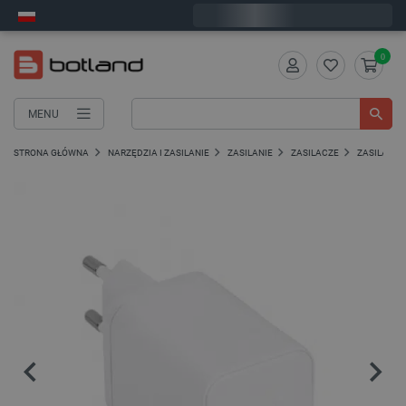
Wyślemy w poniedziałek
0
MENU
STRONA GŁÓWNA
NARZĘDZIA I ZASILANIE
ZASILANIE
ZASILACZE
ZASILACZ