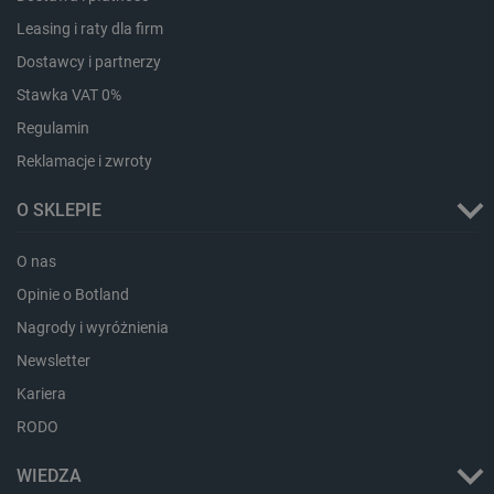
Leasing i raty dla firm
Dostawcy i partnerzy
Stawka VAT 0%
Regulamin
Reklamacje i zwroty
O SKLEPIE
O nas
Opinie o Botland
_smvs
.botland.com.pl
Nagrody i wyróżnienia
Newsletter
Kariera
RODO
LaSID
Quality Unit LLC
botland.com.pl
WIEDZA