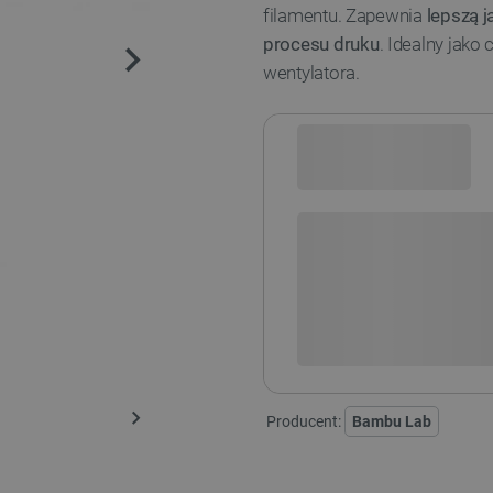
filamentu. Zapewnia
lepszą j
procesu druku
. Idealny jako
wentylatora.
Sprawdź opcje płatności i finan
+
-
DODAJ
Producent:
Bambu Lab