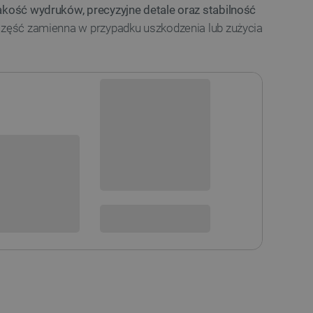
akość wydruków, precyzyjne detale oraz stabilność
 część zamienna w przypadku uszkodzenia lub zużycia
Dostępny
Wysyłka
24h
sowania:
Dostawa
od 8,99 PLN
30 dni
na zwrot
 DO KOSZYKA
SPRAWDŹ ILOŚĆ