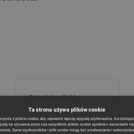
Przydatne linki
Ta strona używa plików cookie
Strona producenta
Instrukcja wymiany wentylatora
orzysta z plików cookie, aby zapewnić lepszą wygodę użytkowania. Korzystając z
godę na używanie przez nas wszystkich plików cookie zgodnie z warunkami nasz
 cookie. Dane użytkowników i pliki cookie mogą być przetwarzane i wykorzysty