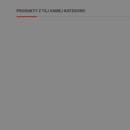
PRODUKTY Z TEJ SAMEJ KATEGORII:
VISITOR_PRIVACY_METAD
Polityce prywa
__cf_bm
__cf_bm
PHPSESSID
_smvs