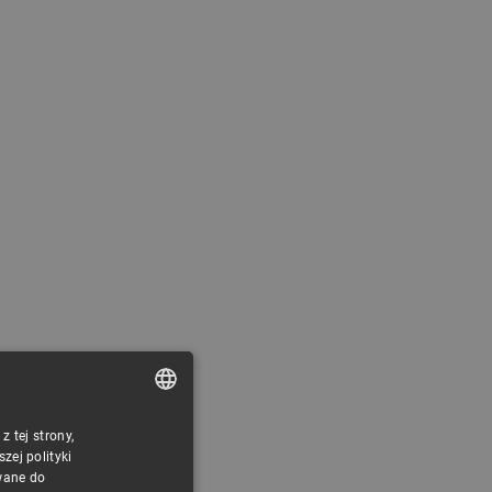
 tej strony,
POLISH
ej polityki
CZECH
wane do