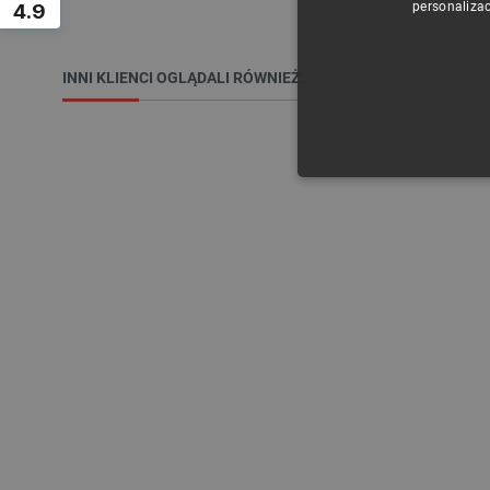
4.9
personalizac
INNI KLIENCI OGLĄDALI RÓWNIEŻ:
NIE
Niezbędne pliki cookie umożl
Bez niezbędnych plików cooki
Nazwa
PrestaShop-[abcdef0123456
_lb