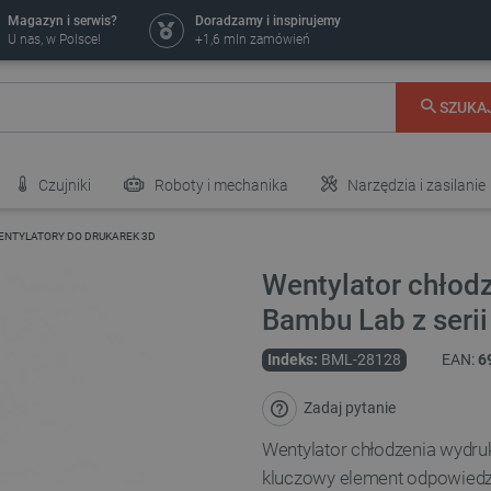
Magazyn i serwis?
Doradzamy i inspirujemy
U nas, w Polsce!
+1,6 mln zamówień
SZUKA
Czujniki
Roboty i mechanika
Narzędzia i zasilanie
ENTYLATORY DO DRUKAREK 3D
Wentylator chłod
Bambu Lab z seri
Indeks:
BML-28128
EAN:
6
Zadaj pytanie
Wentylator chłodzenia wydr
kluczowy element odpowiedzi