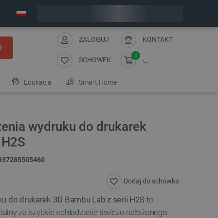
Zamów w ciągu:
3
:
26
:
45
, a wyślemy dziś!
ZALOGUJ
KONTAKT
J
0
SCHOWEK
Edukacja
Smart Home
zenia wydruku do drukarek
i H2S
937285505460
Dodaj do schowka
uku
do drukarek 3D Bambu Lab z serii H2S
to
alny za szybkie schładzanie świeżo nałożonego