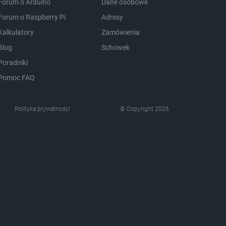
Forum o Arduino
Dane osobowe
Forum o Raspberry Pi
Adresy
pewnienia, aby zawartość
 gdy użytkownik porusza się
Kalkulatory
Zamówienia
 lub gdy opuszcza sklep i
Blog
Schowek
ny do przechowywania
Poradniki
nie zalogowanego na stronie
zową rolę w zapewnianiu
Pomoc FAQ
zanych z sesjami
em kontami.
Polityka prywatności
© Copyright 2026
Opis