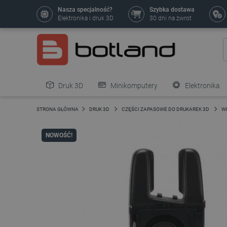
Nasza specjalność?
Szybka dostawa
Elektronika i druk 3D
30 dni na zwrot
Druk 3D
Minikomputery
Elektronika
Pozostałe
STRONA GŁÓWNA
DRUK 3D
CZĘŚCI ZAPASOWE DO DRUKAREK 3D
W
NOWOŚĆ!