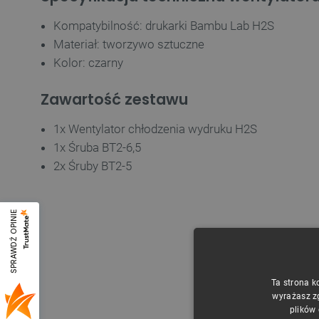
Kompatybilność: drukarki Bambu Lab H2S
Materiał: tworzywo sztuczne
Kolor: czarny
Zawartość zestawu
1x Wentylator chłodzenia wydruku H2S
1x Śruba BT2-6,5
2x Śruby BT2-5
SPRAWDŹ OPINIE
Ta strona k
wyrażasz z
plików