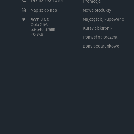
+48 62 593 10 54
Promocje
Napisz do nas
Nowe produkty
critCartData
Najczęściej kupowane
BOTLAND
Gola 25A
Kursy elektroniki
63-640 Bralin
Polska
critAccountId
Pomysł na prezent
Bony podarunkowe
Storage declaration
Nazwa
_uetvid_exp
dlapi_ucp
_cltk
smforms
_smvc
lbx_ac_easystorage
dlapi_consent