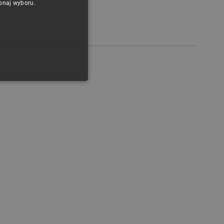
konaj wyboru.
ENGLISH
GERMAN
ONALNOŚĆ
ownika i zarządzanie kontem.
any do działania sklepu
p.
ny do celów bilansowania