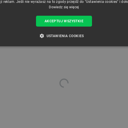
ji reklam. Jeśli nie wyrażasz na to zgody przejdź do "Ustawienia cookies" i do
Dowiedz się więcej
AKCEPTUJ WSZYSTKIE
USTAWIENIA COOKIES
ZBĘDNE
WYDAJNOŚĆ
TARGETOWANIE
FUNKCJ
Niezbędne
Wydajność
Targetowanie
Funkcjonalność
iwiają korzystanie z podstawowych funkcji strony internetowej, takich jak logowanie użytk
e nie można prawidłowo korzystać ze strony internetowej.
Provider /
Okres
Opis
Domena
przechowywania
789]{32}
.botland.com.pl
Sesja
Ten plik cookie jest wymag
opartego o silnik PrestaSho
.botland.com.pl
Sesja
Ten plik cookie jest używa