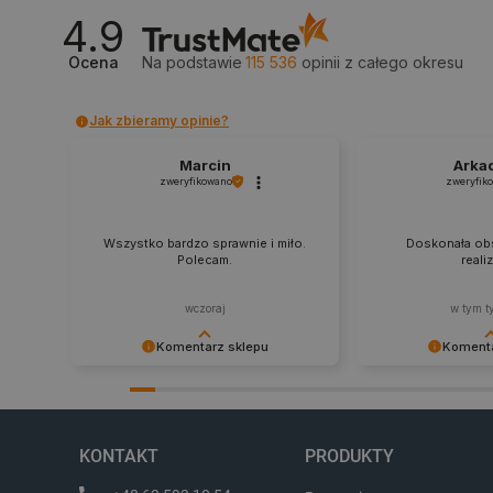
4.9
LaSID
Ocena
Na podstawie
115 536
opinii
z całego okresu
__cf_bm
Jak zbieramy opinie?
Marcin
Arka
isListDisplay
zweryfikowano
zweryfik
_lb_ccc
Wszystko bardzo sprawnie i miło.
Doskonała obs
Polecam.
reali
wczoraj
w tym t
critData
Komentarz sklepu
Komenta
Dziękujemy za najwyższą ocenę.
Zadowolenie klient
Cieszymy się, że nasz sprzęt trafił w
najlepsza nagroda
CookieScriptConsent
dobre ręce. Polecamy się na
zapraszamy na kol
przyszłość.
KONTAKT
PRODUKTY
LaVisitorId_Ym90bGFuZC5