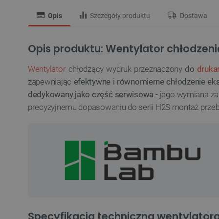
Opis
Szczegóły produktu
Dostawa
Opis produktu: Wentylator chłodzeni
Wentylator
chłodzący wydruk przeznaczony
do
druka
zapewniając
efektywne i równomierne chłodzenie ek
dedykowany jako część serwisowa
- jego wymiana za
precyzyjnemu dopasowaniu do serii H2S montaż prze
Specyfikacja techniczna wentylator