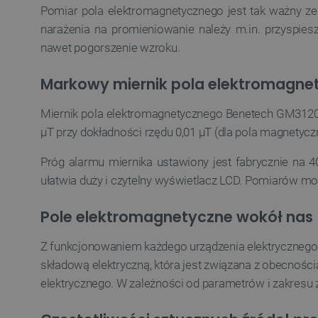
LaSID
Pomiar pola elektromagnetycznego jest tak ważny z
narażenia na promieniowanie należy m.in. przyspie
__cf_bm
nawet pogorszenie wzroku.
Markowy miernik pola elektromagne
isListDisplay
Miernik pola elektromagnetycznego Benetech GM3120 p
μT przy dokładności rzędu 0,01 μT (dla pola magnetycz
_lb_ccc
Próg alarmu miernika ustawiony jest fabrycznie na
ułatwia duży i czytelny wyświetlacz LCD. Pomiarów m
critData
Pole elektromagnetyczne wokół nas
Z funkcjonowaniem każdego urządzenia elektrycznego 
CookieScriptConsent
składową elektryczną, która jest związana z obecnośc
elektrycznego. W zależności od parametrów i zakresu
LaVisitorId_Ym90bGFuZC5