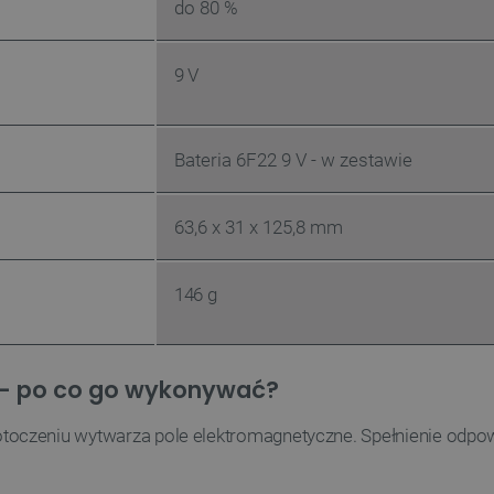
do 80 %
w każdej sesji przeglądani
witryny i doświadczenie uż
ATA
YouTube
5 miesięcy 4
Ten plik cookie jest używa
9 V
.youtube.com
tygodnie
użytkownika i wyboru prywat
witryną. Rejestruje dane d
tności Google
odwiedzającego na różne pol
prywatności, zapewniając, ż
uhonorowane w przyszłych 
Bateria 6F22 9 V - w zestawie
Cloudflare Inc.
29 minut 41
Ten plik cookie służy do roz
.inpost.pl
sekund
to korzystne dla strony int
umożliwia tworzenie ważny
korzystania z jej witryny in
63,6 x 31 x 125,8 mm
Cloudflare Inc.
29 minut 53
Ten plik cookie służy do roz
.webshopapp.com
sekundy
to korzystne dla strony int
umożliwia tworzenie ważny
146 g
korzystania z jej witryny in
PHP.net
Sesja
Cookie generowane przez ap
botland.com.pl
PHP. Jest to identyfikator 
używany do obsługi zmienny
Zwykle jest to liczba gene
 – po co go wykonywać?
użycia może być specyficzny
przykładem jest utrzymywa
użytkownika między strona
m otoczeniu wytwarza pole elektromagnetyczne. Spełnienie odp
.botland.com.pl
59 minut 55
Ten plik cookie jest używa
sekund
sesji użytkownika przez żąd