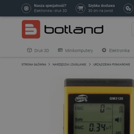
Nasza specjalność?
Szybka dostawa
Elektronika i druk 3D
30 dni na zwrot
Druk 3D
Minikomputery
Elektronika
Pozostałe
STRONA GŁÓWNA
NARZĘDZIA I ZASILANIE
URZĄDZENIA POMIAROWE