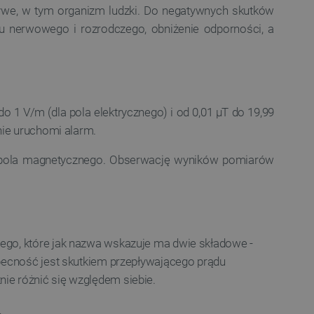
ledzenia sprzedaży w Google
ywe, w tym organizm ludzki. Do negatywnych skutków
ormacji o sesji
u nerwowego i rozrodczego, obniżenie odporności, a
różniania ludzi i botów. Jest
ernetowej, ponieważ
ch raportów na temat
ternetowej.
rzechowywania preferencji
osobu wyświetlania
1 V/m (dla pola elektrycznego) i od 0,01 μT do 19,99
nie uruchomi alarm.
ny do przechowywania zgody
z plików cookie na stronie
 zgodność z wymogami
ku pola magnetycznego. Obserwację wyników pomiarów
zgody na niektóre kategorie
ny do przechowywania
nika w celu zwiększenia
i strony internetowej,
sonalizowane doświadczenie
ego, które jak nazwa wskazuje ma dwie składowe -
y przez usługę Cookie-
obecność jest skutkiem przepływającego prądu
ia preferencji dotyczących
cookie. Jest to konieczne,
ie różnić się względem siebie.
ript.com działał poprawnie.
ozpoznawania osoby