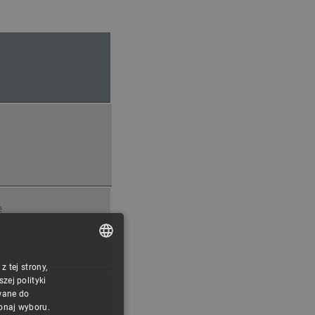
e
ne
 tej strony,
POLISH
ej polityki
CZECH
wane do
konaj wyboru.
ENGLISH