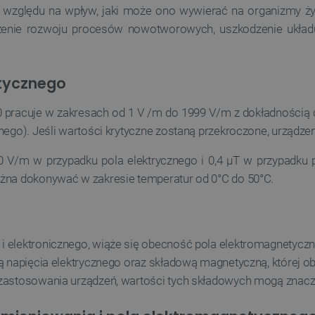
Quality Unit LLC
Sesja
Ten plik cookie służy do ś
e względu na wpływ, jaki może ono wywierać na organizmy ż
botland.com.pl
Analytics i anonimowych inf
użytkownika.
szenie rozwoju procesów nowotworowych, uszkodzenie układ
Cloudflare Inc.
29 minut 47
Ten plik cookie służy do roz
.bambulab.com
sekund
to korzystne dla strony int
umożliwia tworzenie ważny
korzystania z jej witryny in
tycznego
botland.com.pl
Sesja
Ten plik cookie służy do p
użytkownika w zakresie sp
racuje w zakresach od 1 V /m do 1999 V/m z dokładnością do 
produktów.
nego). Jeśli wartości krytyczne zostaną przekroczone, urządze
.botland.com.pl
1 rok
Ten plik cookie jest używa
użytkownika na korzystanie 
internetowej, zapewniając
 40 V/m w przypadku pola elektrycznego i 0,4 μT w przypad
prawnymi w celu uzyskania 
plików cookie.
ożna dokonywać w zakresie temperatur od 0°C do 50°C.
botland.com.pl
9 minut 46
Ten plik cookie jest używa
sekund
krytycznych danych użytkow
wydajności i funkcjonalnośc
zapewniając bardziej sper
użytkownika.
i elektronicznego, wiąże się obecność pola elektromagnetyczn
CookieScript
2 miesiące 4
Ten plik cookie jest używan
ią napięcia elektrycznego oraz składową magnetyczną, której 
botland.com.pl
tygodnie
Script.com do zapamiętywan
zgody użytkownika na pliki 
 zastosowania urządzeń, wartości tych składowych mogą znaczn
aby baner cookie Cookie-Sc
sYWRlc2suY29tLw
.botland.com.pl
Sesja
Ten plik cookie służy do r
odwiedzającej.