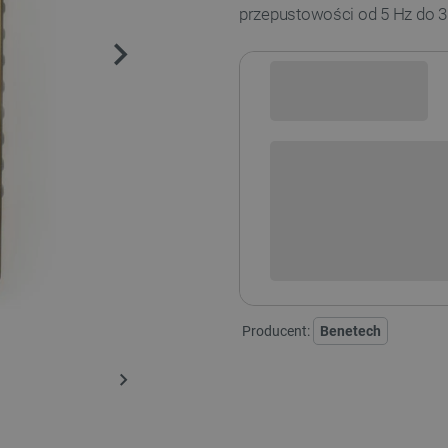
przepustowości od 5 Hz do 
Sprawdź opcje płatności i finan
+
-
DODAJ
Producent:
Benetech