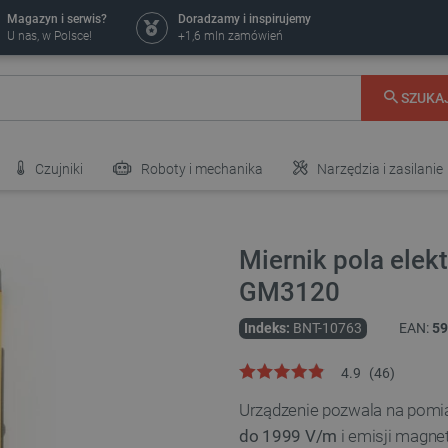
Magazyn i serwis?
Doradzamy i inspirujemy
U nas, w Polsce!
+1,6 mln zamówień
SZUKA
Czujniki
Roboty i mechanika
Narzędzia i zasilanie
Miernik pola ele
GM3120
Indeks:
BNT-10763
EAN:
59
4.9
(
46
)
Urządzenie pozwala na pomia
do 1999 V/m
i emisji magne