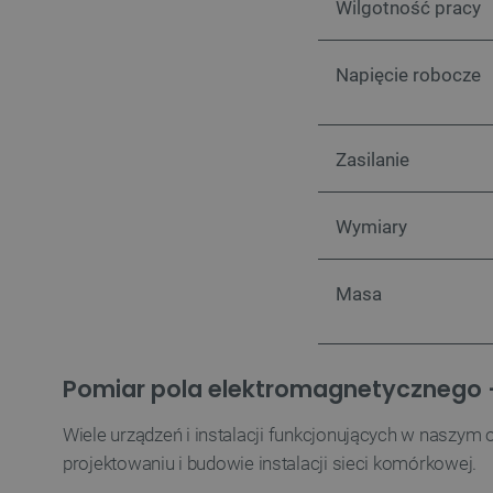
Wilgotność pracy
VISITOR_PRIVACY_METAD
Napięcie robocze
Polityce prywa
Zasilanie
__cf_bm
Wymiary
__cf_bm
Masa
PHPSESSID
Pomiar pola elektromagnetycznego
Wiele urządzeń i instalacji funkcjonujących w naszy
_smvs
projektowaniu i budowie instalacji sieci komórkowej.