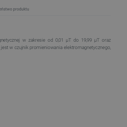
eństwo produktu
netycznej w zakresie od 0,01 μT do 19,99 μT oraz
est w czujnik promieniowania elektromagnetycznego,