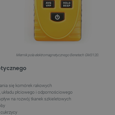
.
Miernik pola elektromagnetycznego Benetech GM3120
etycznego
iania się komórek rakowych
 układu płciowego i odpornościowego
pływ na rozwój tkanek szkieletowych
oby
 cukrzycy