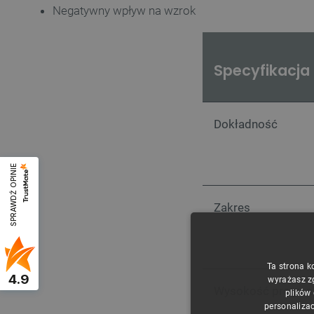
Negatywny wpływ na wzrok
Specyfikacja
Dokładność
SPRAWDŹ OPINIE
Zakres
Ta strona k
4.9
wyrażasz z
Wysokość progu a
plików
personalizac