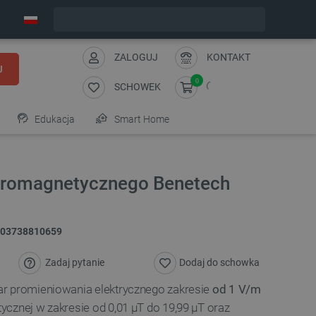
Wyślemy w poniedziałek
ZALOGUJ
KONTAKT
J
0
SCHOWEK
Edukacja
Smart Home
ktromagnetycznego Benetech
03738810659
Zadaj pytanie
Dodaj do schowka
r promieniowania elektrycznego zakresie
od 1 V/m
tycznej w zakresie od 0,01
μT do 19,99
μT oraz