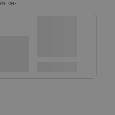
3500 MHz.
Dostępny
Wysyłka
24h
sowania:
Dostawa
od 8,99 PLN
30 dni
na zwrot
 DO KOSZYKA
SPRAWDŹ ILOŚĆ