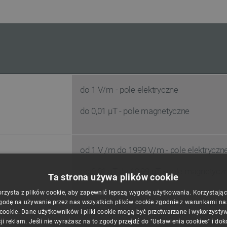
do 1 V/m - pole elektryczne
do 0,01
μT - pole magnetyczne
od 1 V /m do 1999 V/m - pole elektryczn
od 0,01
μT do 19,99
μT - pole magnetycz
Ta strona używa plików cookie
orzysta z plików cookie, aby zapewnić lepszą wygodę użytkowania. Korzystając z
godę na używanie przez nas wszystkich plików cookie zgodnie z warunkami nasz
larmu
40 V/m - pole elektyczne
 cookie. Dane użytkowników i pliki cookie mogą być przetwarzane i wykorzysty
ji reklam. Jeśli nie wyrażasz na to zgody przejdź do "Ustawienia cookies" i do