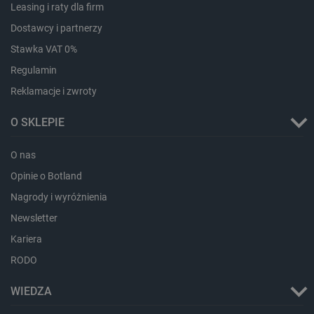
Leasing i raty dla firm
Dostawcy i partnerzy
CookieScriptConsent
CookieScript
botland.com.pl
Stawka VAT 0%
Regulamin
Reklamacje i zwroty
O SKLEPIE
O nas
Opinie o Botland
Nagrody i wyróżnienia
LaVisitorId_Ym90bGFuZC5sYWRlc2suY29tLw
.botland.com.pl
Newsletter
Kariera
critCartData
botland.com.pl
RODO
WIEDZA