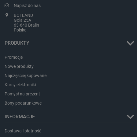
Napisz do nas
BOTLAND
Gola 25A
63-640 Bralin
Polska
PRODUKTY
Promocje
Nowe produkty
Najczęściej kupowane
critData
botland.com.pl
Kursy elektroniki
Pomysł na prezent
Bony podarunkowe
INFORMACJE
Dostawa i płatność