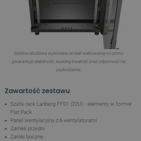
Niezbędne pliki cookie umożliwiają korzystanie z
podstawowych funkcji strony internetowej, takich
jak logowanie użytkownika i zarządzanie kontem.
Bez niezbędnych plików cookie nie można
prawidłowo korzystać ze strony internetowej.
Provider /
Nazwa
Domena
PrestaShop-[abcdef0123456789]{32}
.botland.com.pl
Solidna obudowa wykonana ze stali walcowanej na zimno
gwarantuje stabilność, wysoką trwałość oraz odporność na
uszkodzenia.
_lb
.botland.com.pl
Zawartość zestawu
Szafa rack Lanberg FF01 (22U) - elementy w formie
Flat Pack
Panel wentylacyjny z 6 wentylatorami
Zamek przedni
Zamki boczne