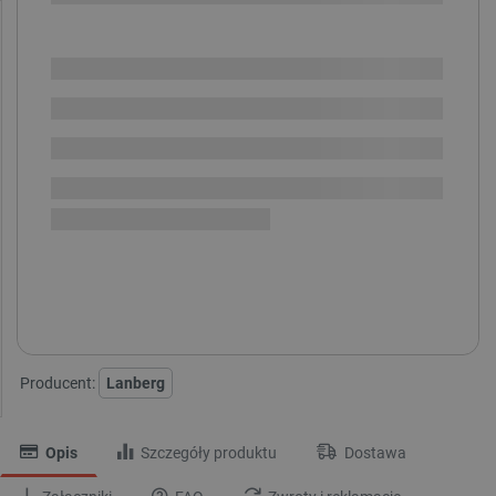
Dodatkowa ochrona EasyProtect
i
Dodatkowe 12 miesięcy ochrony serwisowej
(+179 zł)
Dodatkowe 36 miesięcy ochrony serwisowej
(+319 zł)
SPRAWDŹ ILOŚĆ
Realizacja 1-2 tyg. od
i
opłacenia
Na zamówienie
zamówienia
Darmowa
dostawa
30 dni
na zwrot
Producent:
Lanberg
Opis
Szczegóły produktu
Dostawa