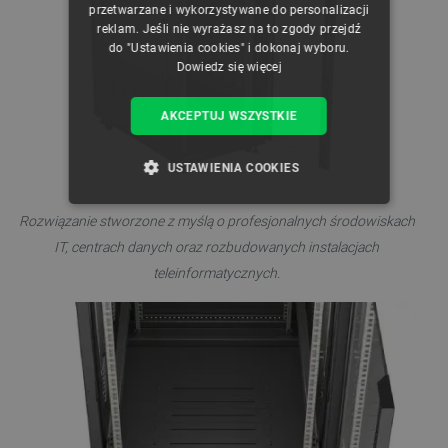
przetwarzane i wykorzystywane do personalizacji
reklam. Jeśli nie wyrażasz na to zgody przejdź
do "Ustawienia cookies" i dokonaj wyboru.
Dowiedz się więcej
AKCEPTUJ WSZYSTKIE
USTAWIENIA COOKIES
NIEZBĘDNE
WYDAJNOŚĆ
Rozwiązanie stworzone z myślą o profesjonalnych środowiskach
IT, centrach danych oraz rozbudowanych instalacjach
TARGETOWANIE
teleinformatycznych.
FUNKCJONALNOŚĆ
Niezbędne
Wydajność
Targetowanie
Funkcjonalność