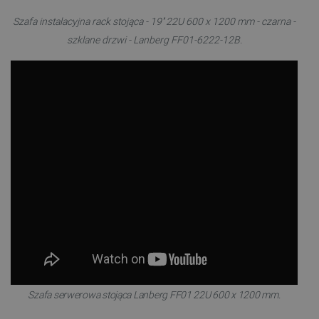
Szafa instalacyjna rack stojąca - 19'' 22U 600 x 1200 mm - czarna -
szklane drzwi - Lanberg FF01-6222-12B.
Szafa serwerowa stojąca Lanberg FF01 22U 600 x 1200 mm.