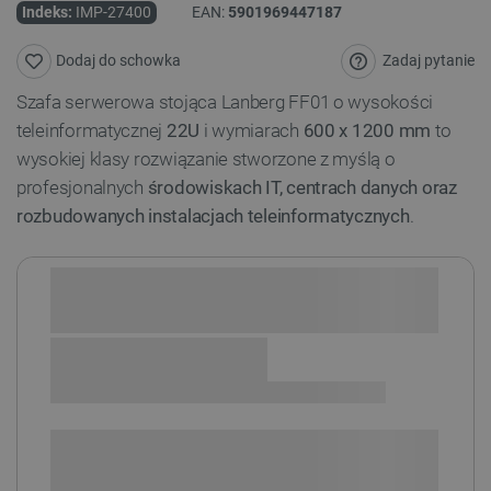
Indeks:
IMP-27400
EAN:
5901969447187
Zadaj pytanie
Dodaj do schowka
Szafa serwerowa stojąca Lanberg FF01 o wysokości
teleinformatycznej
22U
i wymiarach
600 x 1200 mm
to
wysokiej klasy rozwiązanie stworzone z myślą o
profesjonalnych
środowiskach IT, centrach danych oraz
rozbudowanych instalacjach teleinformatycznych
.
Sprawdź opcje płatności i finansowania:
+
-
DODAJ DO KOSZYKA