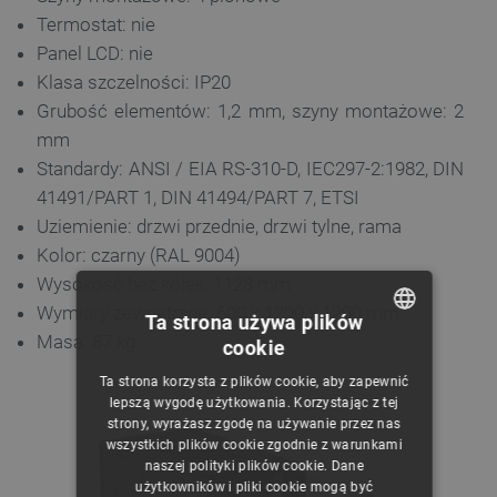
Termostat: nie
Panel LCD: nie
Klasa szczelności: IP20
Grubość elementów: 1,2 mm, szyny montażowe: 2
mm
Standardy: ANSI / EIA RS-310-D, IEC297-2:1982, DIN
41491/PART 1, DIN 41494/PART 7, ETSI
Uziemienie: drzwi przednie, drzwi tylne, rama
Kolor: czarny (RAL 9004)
Wysokość bez kółek: 1128 mm
Wymiary zewnętrzne: 600 x 1200 x 1200 mm
Ta strona używa plików
Masa: 87 kg
cookie
POLISH
Ta strona korzysta z plików cookie, aby zapewnić
CZECH
lepszą wygodę użytkowania. Korzystając z tej
strony, wyrażasz zgodę na używanie przez nas
ENGLISH
wszystkich plików cookie zgodnie z warunkami
naszej polityki plików cookie. Dane
GERMAN
użytkowników i pliki cookie mogą być