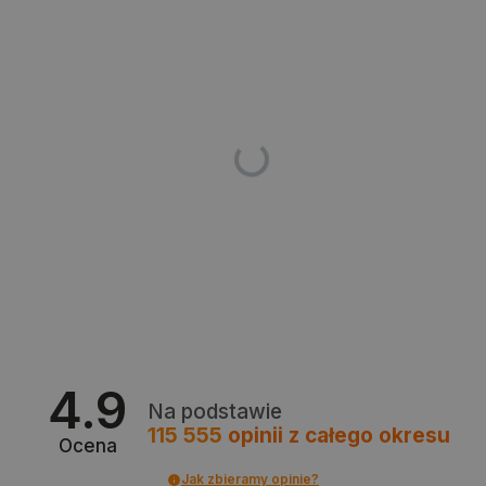
_smvs
.botland.com.pl
4.9
Na podstawie
115 555
opinii
z całego okresu
Ocena
LaSID
Quality Unit LLC
botland.com.pl
Jak zbieramy opinie?