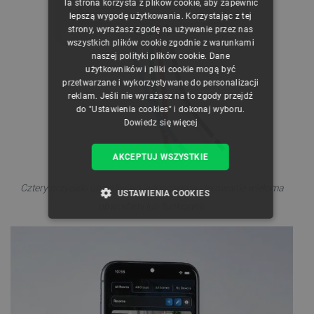
Ta strona korzysta z plików cookie, aby zapewnić
CZECH
lepszą wygodę użytkowania. Korzystając z tej
strony, wyrażasz zgodę na używanie przez nas
ENGLISH
wszystkich plików cookie zgodnie z warunkami
naszej polityki plików cookie. Dane
GERMAN
użytkowników i pliki cookie mogą być
przetwarzane i wykorzystywane do personalizacji
reklam. Jeśli nie wyrażasz na to zgody przejdź
do "Ustawienia cookies" i dokonaj wyboru.
Dowiedz się więcej
AKCEPTUJ WSZYSTKIE
Cztery przyciski umożliwiają jednoczesne sterowanie wieloma
USTAWIENIA COOKIES
obwodami lub funkcjami.
NIEZBĘDNE
WYDAJNOŚĆ
TARGETOWANIE
FUNKCJONALNOŚĆ