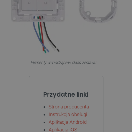
PHPSESSID
PHP.net
botland.com.pl
Elementy wchodzące w skład zestawu.
Przydatne linki
Strona producenta
Instrukcja obsługi
Aplikacja Android
_smvs
.botland.com.pl
Aplikacja iOS