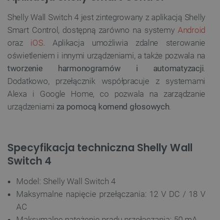
Shelly Wall Switch 4 jest zintegrowany z aplikacją Shelly
Smart Control, dostępną zarówno na systemy
Android
oraz
iOS
. Aplikacja umożliwia zdalne sterowanie
oświetleniem i innymi urządzeniami, a także pozwala na
Polityce prywatności Google
tworzenie harmonogramów i automatyzacji
.
Dodatkowo, przełącznik współpracuje z systemami
VISITOR_PRIVACY_METADATA
YouTube
.youtube.com
Alexa i Google Home, co pozwala na zarządzanie
urządzeniami
za pomocą komend głosowych
.
Specyfikacja techniczna Shelly Wall
Switch 4
Model: Shelly Wall Switch 4
Maksymalne napięcie przełączania: 12 V DC / 18 V
AC
Maksymalne natężenie prądu przełączania: 50 mA