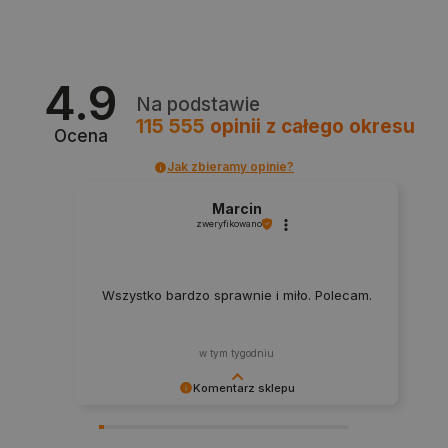
4.9
Na podstawie
115 555
opinii
z całego okresu
Ocena
CookieScriptConsent
CookieScript
botland.com.pl
Jak zbieramy opinie?
Marcin
zweryfikowano
Wszystko bardzo sprawnie i miło. Polecam.
w tym tygodniu
Komentarz sklepu
LaVisitorId_Ym90bGFuZC5sYWRlc2suY29tLw
.botland.com.pl
Dziękujemy za najwyższą ocenę. Cieszymy się,
że nasz sprzęt trafił w dobre ręce. Polecamy się