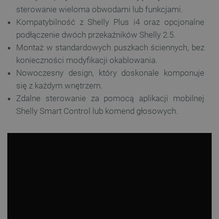
sterowanie wieloma obwodami lub funkcjami.
Kompatybilność z Shelly Plus i4 oraz opcjonalne
podłączenie dwóch przekaźników Shelly 2.5.
Montaż w standardowych puszkach ściennych, bez
konieczności modyfikacji okablowania.
Nowoczesny design, który doskonale komponuje
się z każdym wnętrzem.
Zdalne sterowanie za pomocą aplikacji mobilnej
Shelly Smart Control lub komend głosowych.