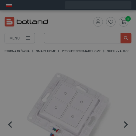
Wyślemy w poniedziałek
0
MENU
STRONA GŁÓWNA
SMART HOME
PRODUCENCI SMART HOME
SHELLY - AUTOMA