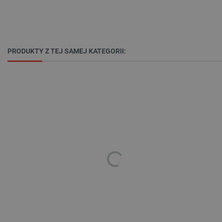
PRODUKTY Z TEJ SAMEJ KATEGORII:
_lb_ccc
.botland.com.pl
critData
botland.com.pl