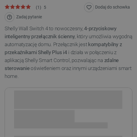
Dodaj do schowka
(
1
)
5
Zadaj pytanie
Shelly Wall Switch 4 to nowoczesny,
4-przyciskowy
inteligentny przełącznik ścienny
, który umożliwia wygodną
automatyzację domu. Przełącznik jest
kompatybilny z
przekaźnikami Shelly Plus i4
i działa w połączeniu z
aplikacją Shelly Smart Control, pozwalając na
zdalne
sterowanie
oświetleniem oraz innymi urządzeniami smart
home.
Sprawdź opcje płatności i finansowania:
+