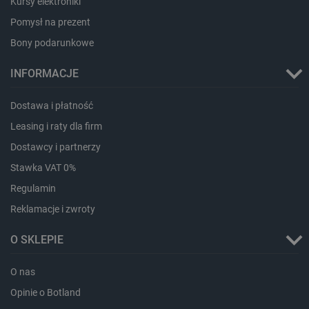
Kursy elektroniki
Pomysł na prezent
Storage declaration
Bony podarunkowe
Storage
Nazwa
Opis
type
INFORMACJE
_uetvid_exp
Pamięć
lokalna
Dostawa i płatność
dlapi_ucp
Pamięć
lokalna
Leasing i raty dla firm
_cltk
Pamięć
Dostawcy i partnerzy
sesji
smforms
Pamięć
Stawka VAT 0%
lokalna
Regulamin
_smvc
Pamięć
lokalna
Reklamacje i zwroty
lbx_ac_easystorage
Pamięć
sesji
O SKLEPIE
dlapi_consent
Pamięć
lokalna
O nas
_uetvid
Pamięć
Opinie o Botland
lokalna