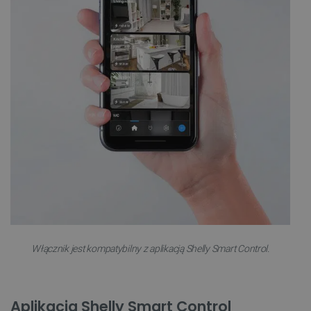
Niezbędne
Wydajność
Targetowanie
Funkcjonalność
Niezbędne pliki cookie umożliwiają korzystanie z
podstawowych funkcji strony internetowej, takich
jak logowanie użytkownika i zarządzanie kontem.
Bez niezbędnych plików cookie nie można
prawidłowo korzystać ze strony internetowej.
Provider /
Nazwa
Domena
PrestaShop-[abcdef0123456789]{32}
.botland.com.pl
_lb
.botland.com.pl
Włącznik jest kompatybilny z aplikacją Shelly Smart Control.
Aplikacja Shelly Smart Control