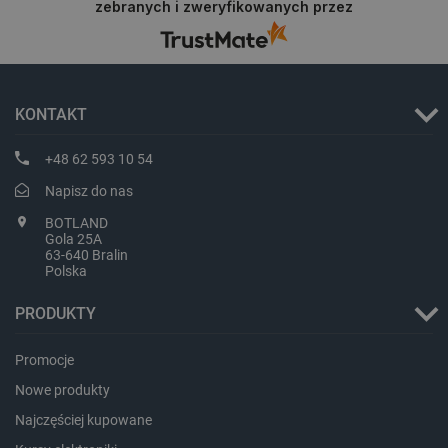
zebranych i zweryfikowanych przez
na przyszłość.
critCartData
botland.com.pl
KONTAKT
+48 62 593 10 54
Napisz do nas
critAccountId
botland.com.pl
BOTLAND
Gola 25A
63-640 Bralin
Polska
PRODUKTY
Promocje
Nowe produkty
Najczęściej kupowane