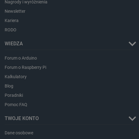
Nagrody i wyróżnienia
_smsps
Pamięć
lokalna
Newsletter
lastExternalReferrer
Pamięć
Kariera
lokalna
ea_lu_ts
Pamięć
RODO
lokalna
ea_gu_ts
Pamięć
WIEDZA
lokalna
_gcl_ls
Pamięć
Forum o Arduino
lokalna
Forum o Raspberry Pi
_smps
Pamięć
lokalna
Kalkulatory
luigis.env.v2.159265-
Pamięć
Blog
182023
sesji
Poradniki
_uetsid_exp
Pamięć
lokalna
Pomoc FAQ
_uetsid
Pamięć
lokalna
TWOJE KONTO
_smsp-r-65208
Pamięć
lokalna
Dane osobowe
cartSkuToUrl
Pamięć