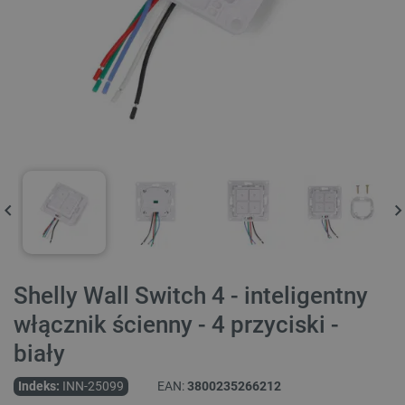
Shelly Wall Switch 4 - inteligentny
włącznik ścienny - 4 przyciski -
biały
Indeks:
INN-25099
EAN:
3800235266212