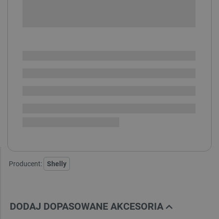
-
DODAJ DO KOSZYKA
SPRAWDŹ ILOŚĆ
Dostępny
Wysyłka
24h
Dostawa
od 8,99 PLN
30 dni
na zwrot
Shelly Wall Switch - biały:
Producent:
Shelly
DODAJ DOPASOWANE AKCESORIA