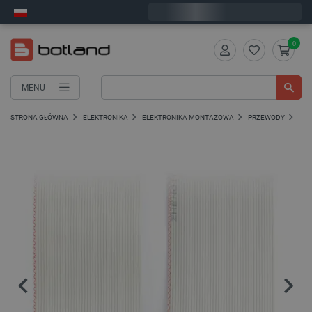
Wyślemy w poniedziałek
0
MENU
STRONA GŁÓWNA
ELEKTRONIKA
ELEKTRONIKA MONTAŻOWA
PRZEWODY
PRZ