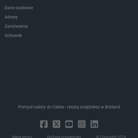
Dane osobowe
Adresy
_lb_ccc
.botland.com.pl
Zamówienia
Schowek
critData
botland.com.pl
Pomysł należy do Ciebie - resztę znajdziesz w Botland
Mapa strony
Polityka prywatności
© Copyright 2026