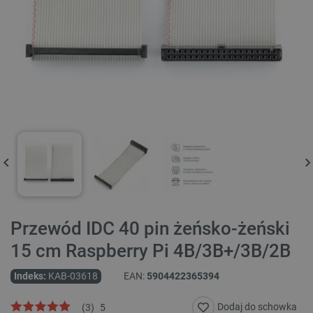
Przewód IDC 40 pin żeńsko-żeński
15 cm Raspberry Pi 4B/3B+/3B/2B
Indeks:
KAB-03618
EAN:
5904422365394
Dodaj do schowka
(
3
)
5