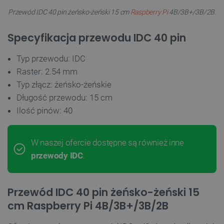
Przewód IDC 40 pin żeńsko-żeński 15 cm
Raspberry Pi
4B/3B+/3B/2B.
Specyfikacja przewodu IDC 40 pin
Typ przewodu: IDC
Raster: 2.54 mm
Typ złącz: żeńsko-żeńskie
Długość przewodu: 15 cm
Ilość pinów: 40
W naszej ofercie dostępne są również inne
przewody IDC
.
Przewód IDC 40 pin żeńsko-żeński 15
cm Raspberry Pi 4B/3B+/3B/2B