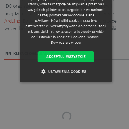
strony, wyrażasz zgodę na używanie przez nas
IDC oraz szeroką gamę pokrewnych komponentów i
ENGLISH
wszystkich plików cookie zgodnie z warunkami
urządzeń - między innymi minikomputery Raspberry Pi i
naszej polityki plików cookie. Dane
GERMAN
Arduino
. Botland oferuje duży wybór produktów przede
użytkowników i pliki cookie mogą być
przetwarzane i wykorzystywane do personalizacji
wszystkim z dziedziny automatyki, robotyki i elektroniki.
reklam. Jeśli nie wyrażasz na to zgody przejdź
do "Ustawienia cookies" i dokonaj wyboru.
Dowiedz się więcej
INNI KLIENCI OGLĄDALI RÓWNIEŻ:
AKCEPTUJ WSZYSTKIE
USTAWIENIA COOKIES
NIEZBĘDNE
WYDAJNOŚĆ
TARGETOWANIE
FUNKCJONALNOŚĆ