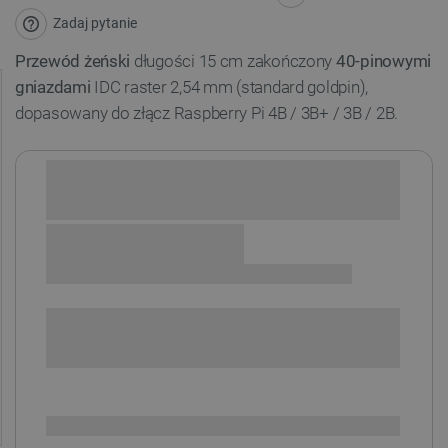
Zadaj pytanie
Przewód żeński
długości 15 cm zakończony
40-pinowymi
gniazdami
IDC raster 2,54 mm (standard goldpin),
dopasowany do złącz Raspberry Pi 4B / 3B+ / 3B / 2B.
Sprawdź opcje płatności i finansowania:
+
-
DODAJ DO KOSZYKA
SPRAWDŹ ILOŚĆ
Dostępny
Wysyłka
24h