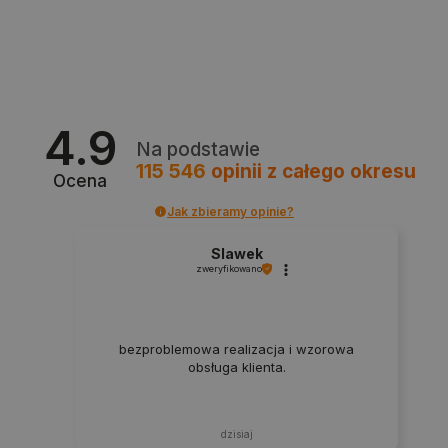
Polityce prywatności Google
4.9
VISITOR_PRIVACY_METADATA
YouTube
Na podstawie
.youtube.com
115 546
opinii
z całego okresu
Ocena
Jak zbieramy opinie?
Slawek
zweryfikowano
bezproblemowa realizacja i wzorowa
obsługa klienta.
dzisiaj