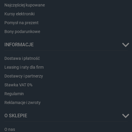
PHPSESSID
PHP.net
Najczęściej kupowane
botland.com.pl
Kursy elektroniki
Pomysł na prezent
Bony podarunkowe
INFORMACJE
Dostawa i płatność
Leasing i raty dla firm
Dostawcy i partnerzy
Stawka VAT 0%
Regulamin
Reklamacje i zwroty
_smvs
.botland.com.pl
O SKLEPIE
O nas