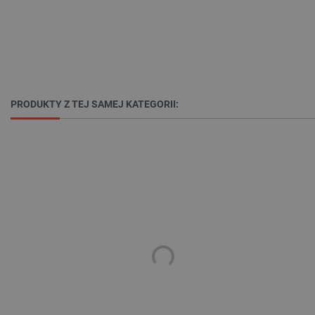
Niezbędne
Wydajność
Targetowanie
Funkcjonalność
Niezbędne pliki cookie umożliwiają korzystanie z
podstawowych funkcji strony internetowej, takich
jak logowanie użytkownika i zarządzanie kontem.
PRODUKTY Z TEJ SAMEJ KATEGORII:
Bez niezbędnych plików cookie nie można
prawidłowo korzystać ze strony internetowej.
Provider /
Nazwa
Domena
PrestaShop-[abcdef0123456789]{32}
.botland.com.pl
_lb
.botland.com.pl