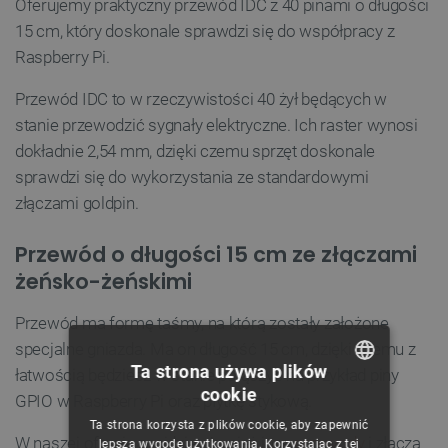
Oferujemy praktyczny przewód IDC z 40 pinami o długości
15 cm, który doskonale sprawdzi się do współpracy z
Raspberry Pi.
Przewód IDC to w rzeczywistości 40 żył będących w
stanie przewodzić sygnały elektryczne. Ich raster wynosi
dokładnie 2,54 mm, dzięki czemu sprzęt doskonale
sprawdzi się do wykorzystania ze standardowymi
złączami goldpin.
Przewód o długości 15 cm ze złączami
żeńsko-żeńskimi
Przewód ma formę taśmy, na którą zostały założone
specjalne gniazda. Ma on długość 15 cm, dzięki czemu z
Ta strona używa plików
łatwością będziesz w stanie połączyć na przykład piny
cookie
GPIO w Raspberry Pi oraz płytkę stykową.
POLISH
Ta strona korzysta z plików cookie, aby zapewnić
CZECH
W naszej ofercie znajdzie również inne
przewody
i złącza
lepszą wygodę użytkowania. Korzystając z tej