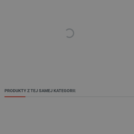
Bez niezbędnych plików cookie nie można
prawidłowo korzystać ze strony internetowej.
Provider /
Nazwa
Domena
PrestaShop-[abcdef0123456789]{32}
.botland.com.pl
_lb
.botland.com.pl
PRODUKTY Z TEJ SAMEJ KATEGORII:
Polityce prywatności Google