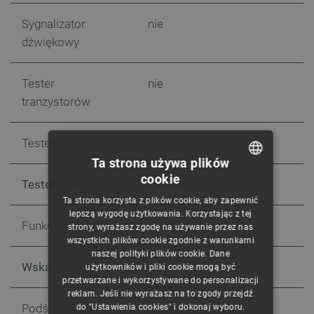
Sygnalizator
nie
dźwiękowy
Tester
nie
tranzystorów
Tester diod
nie
Ta strona używa plików
cookie
Tester baterii
tak 1,5 V, 9 V
POLISH
Ta strona korzysta z plików cookie, aby zapewnić
CZECH
lepszą wygodę użytkowania. Korzystając z tej
Funkcja Data Hold
nie
strony, wyrażasz zgodę na używanie przez nas
ENGLISH
wszystkich plików cookie zgodnie z warunkami
naszej polityki plików cookie. Dane
GERMAN
Wskaźnik baterii
tak
użytkowników i pliki cookie mogą być
przetwarzane i wykorzystywane do personalizacji
reklam. Jeśli nie wyrażasz na to zgody przejdź
Podświetlenie
nie
do "Ustawienia cookies" i dokonaj wyboru.