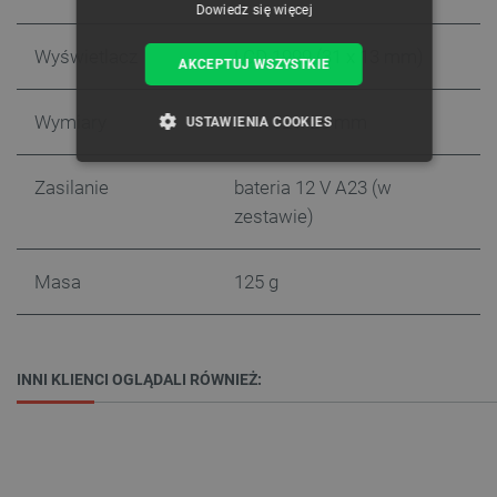
Dowiedz się więcej
Wyświetlacz
LCD 1999 (31 x 13 mm)
AKCEPTUJ WSZYSTKIE
Wymiary
95 x 52 x 26 mm
USTAWIENIA COOKIES
NIEZBĘDNE
WYDAJNOŚĆ
Zasilanie
bateria 12 V A23 (w
zestawie)
TARGETOWANIE
FUNKCJONALNOŚĆ
Masa
125 g
INNI KLIENCI OGLĄDALI RÓWNIEŻ:
Niezbędne
Wydajność
Targetowanie
Funkcjonalność
Niezbędne pliki cookie umożliwiają korzystanie z
podstawowych funkcji strony internetowej, takich
jak logowanie użytkownika i zarządzanie kontem.