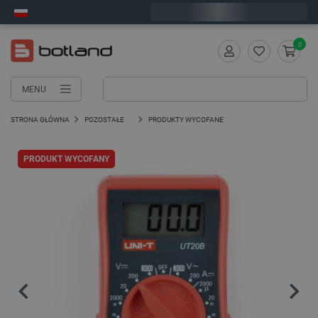
Zamów w ciągu:
5
:
24
:
41
, a wyślemy dziś!
0
MENU
STRONA GŁÓWNA
POZOSTAŁE
PRODUKTY WYCOFANE
PRODUKT WYCOFANY