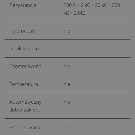
Rezystancja
200 Ω / 2 kΩ / 20 kΩ / 200
kΩ / 2 MΩ
Pojemność
nie
Indukcyjność
nie
Częstotliwość
nie
Temperatura
nie
Automatyczny
nie
dobór zakresu
Stan czuwania
nie