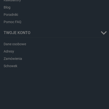
Blog
Poradniki
Pomoc FAQ
TWOJE KONTO
Dane osobowe
critData
botland.com.pl
Adresy
Zamówienia
Schowek
CookieScriptConsent
CookieScript
botland.com.pl