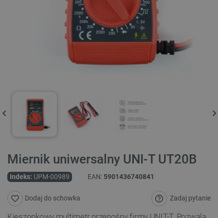
Miernik uniwersalny UNI-T UT20B
Indeks:
UPM-00989
EAN:
5901436740841
Zadaj pytanie
Dodaj do schowka
Kieszonkowy multimetr przenośny
firmy UNIT-T
.
Pozwala