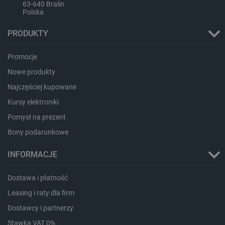
63-640 Bralin
Polska
PRODUKTY
Promocje
Nowe produkty
Najczęściej kupowane
Kursy elektroniki
Pomysł na prezent
_smvs
.botland.com.pl
Bony podarunkowe
INFORMACJE
Dostawa i płatność
LaSID
Quality Unit LLC
botland.com.pl
Leasing i raty dla firm
Dostawcy i partnerzy
Stawka VAT 0%