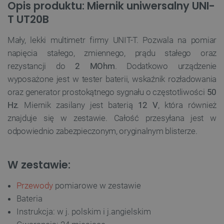
Opis produktu: Miernik uniwersalny UNI-
T UT20B
Mały, lekki multimetr firmy UNIT-T. Pozwala na pomiar
napięcia stałego, zmiennego, prądu stałego oraz
rezystancji do
2 MOhm
. Dodatkowo urządzenie
wyposażone jest w tester baterii, wskaźnik rozładowania
oraz generator prostokątnego sygnału o częstotliwości
50
Hz
. Miernik zasilany jest baterią
12 V
, która również
znajduje się w zestawie. Całość przesyłana jest w
odpowiednio zabezpieczonym, oryginalnym blisterze.
W zestawie:
Przewody
pomiarowe w zestawie
Bateria
Instrukcja: w j. polskim i j.angielskim