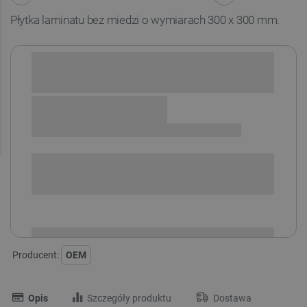
Płytka laminatu bez miedzi o wymiarach 300 x 300 mm.
Sprawdź opcje płatności i finansowania:
SPRAWDŹ ILOŚĆ
i
Niedostępny
Produkt wycofany
Producent:
OEM
Opis
Szczegóły produktu
Dostawa