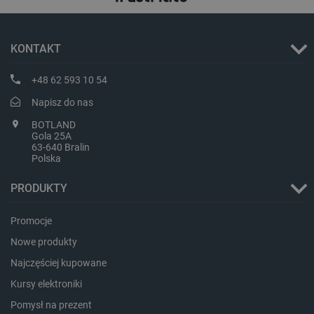
_lb
.botland.com.pl
KONTAKT
+48 62 593 10 54
Napisz do nas
BOTLAND
Gola 25A
63-640 Bralin
Polska
Polityce prywatności Google
PRODUKTY
VISITOR_PRIVACY_METADATA
YouTube
Promocje
.youtube.com
Nowe produkty
Najczęściej kupowane
Kursy elektroniki
Pomysł na prezent