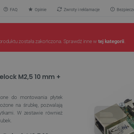
FAQ
Opinie
Zwroty i reklamacje
Bezpiecz
produktu została zakończona. Sprawdź inne w
tej kategorii
.
elock M2,5 10 mm +
zone do montowania płytek
łożone na śrubkę, pozwalają
ytkami. W zestawie również
rubek.