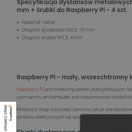
Specyfikacja dystansów metalowych
mm + śrubki do Raspberry Pi - 4 szt.
Materiał: metal
Długość dystansów M2,5: 10 mm
Długość śrubek M2,5: 4 mm
Raspberry Pi - mały, wszeschtronny
Raspberry Pi
jest minikomputerem jednopłytkowym, kt
rozmiarom, ten komputer jest niesamowicie wszechst
SPRAWDŹ OPINIE
Możesz z niego korzystać zarówno jak ze standardowego
silników elektrycznych lub systemów antywłamaniowy