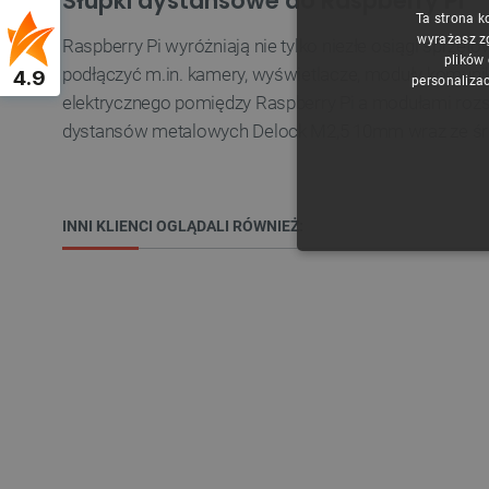
Słupki dystansowe do Raspberry Pi
Ta strona k
wyrażasz z
Raspberry Pi wyróżniają nie tylko niezłe osiągi sprz
plików
podłączyć m.in. kamery, wyświetlacze, moduły komuni
4.9
personalizac
elektrycznego pomiędzy Raspberry Pi a modułami roz
dystansów metalowych Delock M2,5 10mm wraz ze śr
INNI KLIENCI OGLĄDALI RÓWNIEŻ:
NIE
Niezbędne pliki cookie umożl
Bez niezbędnych plików cooki
Nazwa