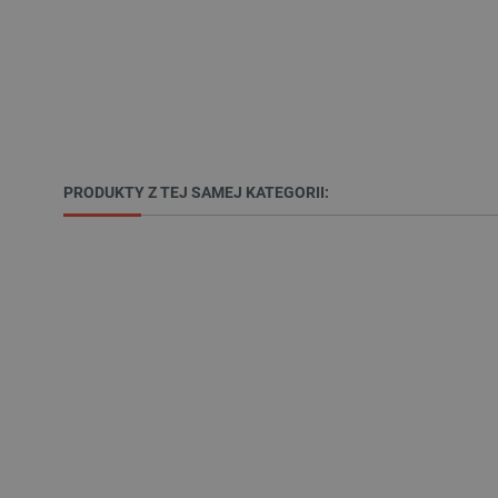
PrestaShop-[abcdef0123456
_lb
VISITOR_PRIVACY_METAD
PRODUKTY Z TEJ SAMEJ KATEGORII:
Polityce prywa
__cf_bm
__cf_bm
PHPSESSID