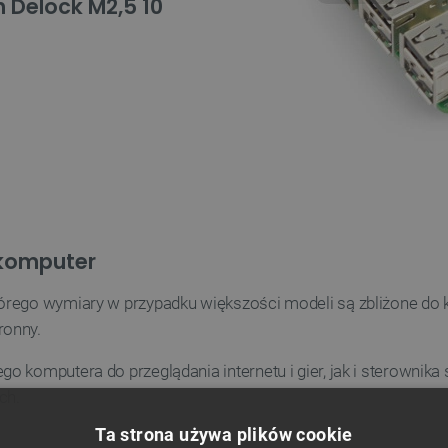
 Delock M2,5 10
 komputer
órego wymiary w przypadku większości modeli są zbliżone do
ronny.
 komputera do przeglądania internetu i gier, jak i sterownika
ch.
Ta strona używa plików cookie