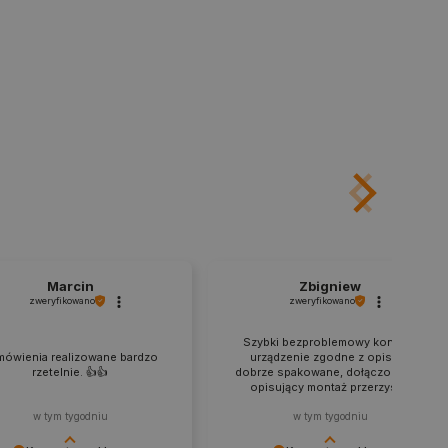
nie statusu zalogowanego
mi.
ny do zarządzania stanem
ania stron.
ledzenia sprzedaży w Google
ormacji o sesji
różniania ludzi i botów. Jest
ernetowej, ponieważ
ch raportów na temat
ternetowej.
rzechowywania preferencji
osobu wyświetlania
ny do przechowywania zgody
Marcin
Zbigniew
z plików cookie na stronie
zweryfikowano
zweryfikowano
 zgodność z wymogami
zgody na niektóre kategorie
Szybki bezproblemowy kontakt,
mówienia realizowane bardzo
urządzenie zgodne z opisem,
ny do przechowywania
rzetelnie. 👍️👍️
dobrze spakowane, dołączony film
nika w celu zwiększenia
opisujący montaż przerzysty.
i strony internetowej,
sonalizowane doświadczenie
w tym tygodniu
w tym tygodniu
y przez usługę Cookie-