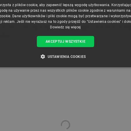
orzysta z plików cookie, aby zapewnić lepszą wygodę użytkowania. Korzystając z
godę na używanie przez nas wszystkich plików cookie zgodnie z warunkami nasz
ętowe chipsetu, ale także szerokie możliwości współpracy z os
 cookie. Dane użytkowników i pliki cookie mogą być przetwarzane i wykorzysty
kacji bezprzewodowej i wiele innych - a wszystko dzięki 40-
ji reklam. Jeśli nie wyrażasz na to zgody przejdź do "Ustawienia cookies" i do
szerzeniowymi, warto także zwrócić uwagę na solidność mon
Dowiedz się więcej
ubkami.
AKCEPTUJ WSZYSTKIE
USTAWIENIA COOKIES
ZBĘDNE
WYDAJNOŚĆ
TARGETOWANIE
FUNKCJ
Niezbędne
Wydajność
Targetowanie
Funkcjonalność
iwiają korzystanie z podstawowych funkcji strony internetowej, takich jak logowanie użytk
e nie można prawidłowo korzystać ze strony internetowej.
Provider /
Okres
Opis
Domena
przechowywania