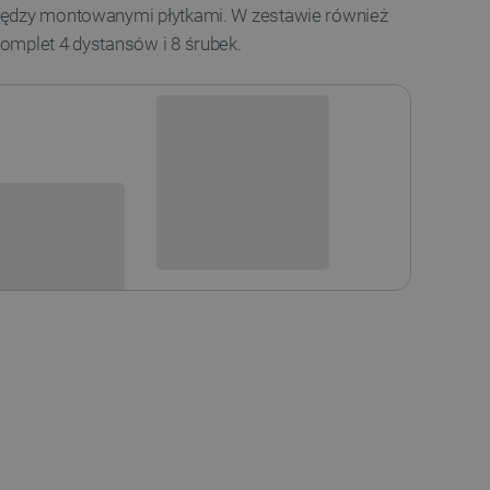
iędzy montowanymi płytkami. W zestawie również
omplet 4 dystansów i 8 śrubek.
Niedostępny
i
Produkt wycofany
sowania: