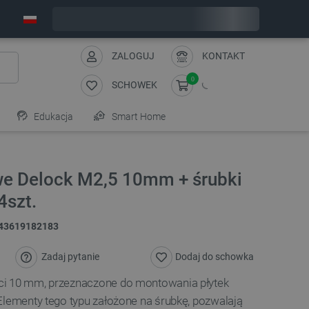
Wyślemy w poniedziałek
ZALOGUJ
KONTAKT
0
SCHOWEK
Edukacja
Smart Home
e Delock M2,5 10mm + śrubki
4szt.
43619182183
Zadaj pytanie
Dodaj do schowka
ci 10 mm, przeznaczone do montowania płytek
Elementy tego typu założone na śrubkę, pozwalają