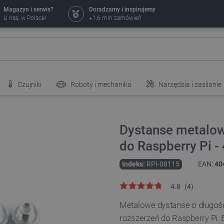
Magazyn i serwis?
Doradzamy i inspirujemy
U nas, w Polsce!
+1,6 mln zamówień
Czujniki
Roboty i mechanika
Narzędzia i zasilanie
Dystanse metalow
do Raspberry Pi - 
Indeks:
RPI-08115
EAN:
40
4.8
(
4
)
Metalowe dystanse o długoś
rozszerzeń do Raspberry Pi. 