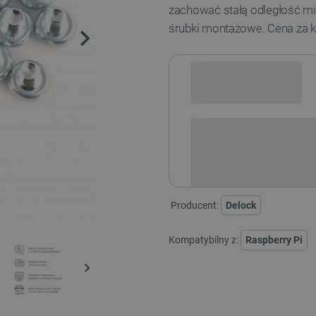
zachować stałą odległość m
śrubki montażowe. Cena za k
Sprawdź opcje płatności i finan
Producent:
Delock
Kompatybilny z:
Raspberry Pi