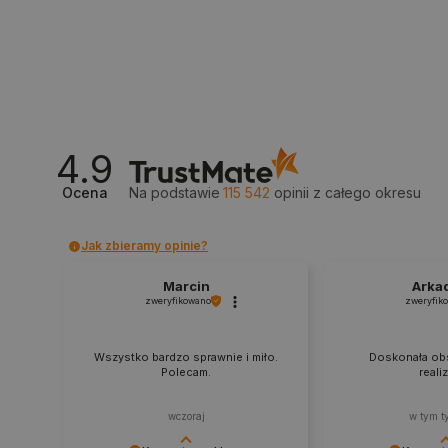
_smvs
LaSID
__cf_bm
4.9
Ocena
Na podstawie
115 542
opinii
z całego okresu
isListDisplay
Jak zbieramy opinie?
_lb_ccc
Marcin
Arka
zweryfikowano
zweryfik
Wszystko bardzo sprawnie i miło.
Doskonała obs
critData
Polecam.
reali
wczoraj
w tym t
CookieScriptConsent