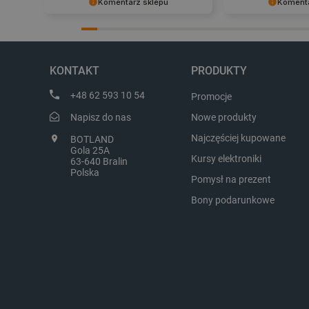
Komentarz sklepu
Komenta
Dziękujemy za najwyższą ocenę.
Zadowolenie klient
Cieszymy się, że nasz sprzęt trafił w
najlepsza nagroda
LaVisitorId_Ym90bGFuZC5
dobre ręce. Polecamy się na
zapraszamy na kol
przyszłość.
KONTAKT
PRODUKTY
critCartData
+48 62 593 10 54
Promocje
Napisz do nas
Nowe produkty
critAccountId
Najczęściej kupowane
BOTLAND
Gola 25A
Kursy elektroniki
63-640 Bralin
Polska
Pomysł na prezent
Storage declaration
Bony podarunkowe
Nazwa
_uetvid_exp
dlapi_ucp
_cltk
smforms