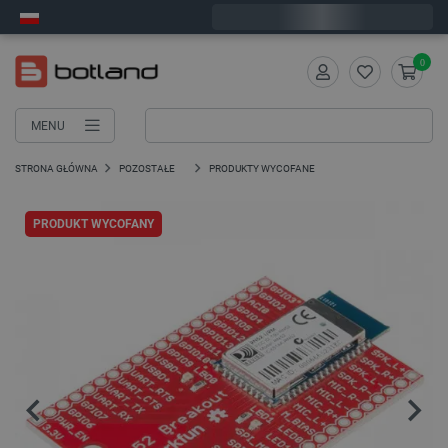
Zamów w ciągu:
5
:
36
:
29
, a wyślemy dziś!
0
MENU
STRONA GŁÓWNA
POZOSTAŁE
PRODUKTY WYCOFANE
PRODUKT WYCOFANY