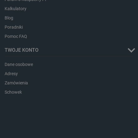
Kalkulatory
isListDisplay
botland.com.pl
Blog
Poradniki
Pomoc FAQ
TWOJE KONTO
_lb_ccc
.botland.com.pl
Dane osobowe
Adresy
Zamówienia
Schowek
critData
botland.com.pl