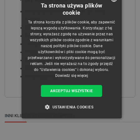
Ta strona używa plików
Strona producenta: SparkFun WRL-
cookie
POLISH
12849
Ta strona korzysta z plików cookie, aby zapewnić
CZECH
Przewodnik użytkownika
lepszą wygodę użytkowania. Korzystając z tej
strony, wyrażasz zgodę na używanie przez nas
Dokumentacja układu RN52
ENGLISH
wszystkich plików cookie zgodnie z warunkami
Zestaw komend
naszej polityki plików cookie. Dane
GERMAN
Pliki projektowe w serwisie GitHub
użytkowników i pliki cookie mogą być
przetwarzane i wykorzystywane do personalizacji
Schemat urządzenia
reklam. Jeśli nie wyrażasz na to zgody przejdź
Pliki programu Eagle
do "Ustawienia cookies" i dokonaj wyboru.
Przykładowy projekt
Dowiedz się więcej
AKCEPTUJ WSZYSTKIE
USTAWIENIA COOKIES
INNI KLIENCI OGLĄDALI RÓWNIEŻ:
NIEZBĘDNE
WYDAJNOŚĆ
TARGETOWANIE