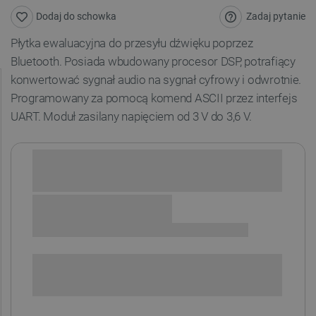
Zadaj pytanie
Dodaj do schowka
Płytka ewaluacyjna do przesyłu dźwięku poprzez
Bluetooth. Posiada wbudowany procesor DSP, potrafiący
konwertować sygnał audio na sygnał cyfrowy i odwrotnie.
Programowany za pomocą komend ASCII przez interfejs
UART. Moduł zasilany napięciem od 3 V do 3,6 V.
Sprawdź opcje płatności i finansowania:
SPRAWDŹ ILOŚĆ
i
Niedostępny
Produkt wycofany