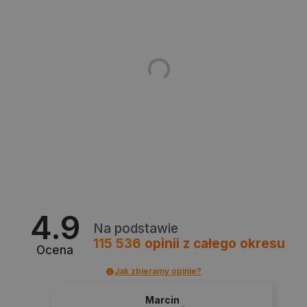
Polityce prywatności Google
VISITOR_PRIVACY_METADATA
YouTube
.youtube.com
4.9
Na podstawie
115 536
opinii
z całego okresu
Ocena
Jak zbieramy opinie?
Marcin