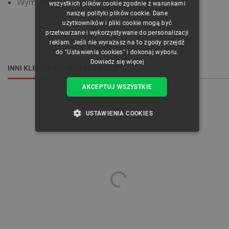
Wymiary opakowania: 29 x 28 x 6,5 cm
wszystkich plików cookie zgodnie z warunkami
naszej polityki plików cookie. Dane
GERMAN
użytkowników i pliki cookie mogą być
przetwarzane i wykorzystywane do personalizacji
reklam. Jeśli nie wyrażasz na to zgody przejdź
do "Ustawienia cookies" i dokonaj wyboru.
Dowiedz się więcej
INNI KLIENCI OGLĄDALI RÓWNIEŻ:
AKCEPTUJ WSZYSTKIE
USTAWIENIA COOKIES
NIEZBĘDNE
WYDAJNOŚĆ
TARGETOWANIE
FUNKCJONALNOŚĆ