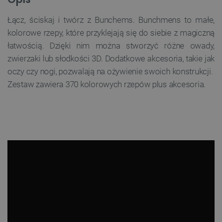
Łącz, ściskaj i twórz z Bunchems. Bunchmens to małe,
kolorowe rzepy, które przyklejają się do siebie z magiczną
łatwością. Dzięki nim można stworzyć różne owady,
zwierzaki lub słodkości 3D. Dodatkowe akcesoria, takie jak
oczy czy nogi, pozwalają na ożywienie swoich konstrukcji.
Zestaw zawiera 370 kolorowych rzepów plus akcesoria.