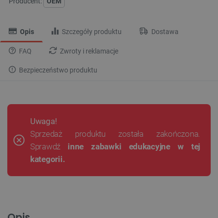
Producent:
OEM
Opis
Szczegóły produktu
Dostawa
FAQ
Zwroty i reklamacje
Bezpieczeństwo produktu
Uwaga!
Sprzedaż produktu została zakończona.
Sprawdź
inne zabawki edukacyjne w tej
kategorii.
Opis