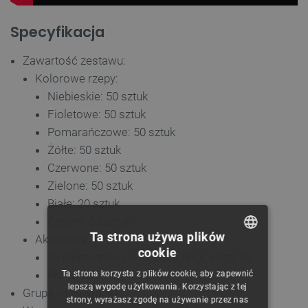
Specyfikacja
Zawartość zestawu:
Kolorowe rzepy:
Niebieskie: 50 sztuk
Fioletowe: 50 sztuk
Pomarańczowe: 50 sztuk
Żółte: 50 sztuk
Czerwone: 50 sztuk
Zielone: 50 sztuk
Białe: 20 sztuk
Czarne: 50 sztuk
Ta strona używa plików
Akcesoria
cookie
36 elementów, m. in. oczy, nogi, skrzydła
POLISH
Przewodnik użytkownika
Ta strona korzysta z plików cookie, aby zapewnić
CZECH
lepszą wygodę użytkowania. Korzystając z tej
Grupa wiekowa: 4+
strony, wyrażasz zgodę na używanie przez nas
ENGLISH