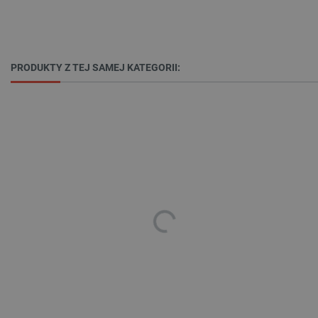
Niezbędne
Wydajność
Targetowanie
Funkcjonalność
Niezbędne pliki cookie umożliwiają korzystanie z
podstawowych funkcji strony internetowej, takich
PRODUKTY Z TEJ SAMEJ KATEGORII:
jak logowanie użytkownika i zarządzanie kontem.
Bez niezbędnych plików cookie nie można
prawidłowo korzystać ze strony internetowej.
Provider /
Nazwa
Domena
PrestaShop-[abcdef0123456789]{32}
.botland.com.pl
_lb
.botland.com.pl