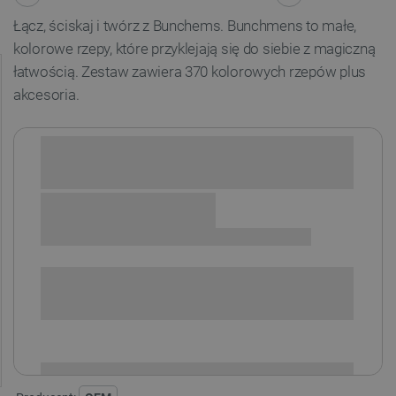
Łącz, ściskaj i twórz z Bunchems. Bunchmens to małe,
kolorowe rzepy, które przyklejają się do siebie z magiczną
łatwością. Zestaw zawiera 370 kolorowych rzepów plus
akcesoria.
Sprawdź opcje płatności i finansowania:
SPRAWDŹ ILOŚĆ
i
Niedostępny
Produkt wycofany