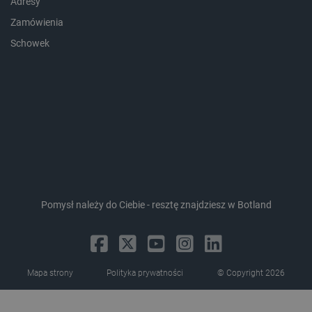
Adresy
Zamówienia
_lb_ccc
.botland.com.pl
Schowek
Pomysł należy do Ciebie - resztę znajdziesz w Botland
critData
botland.com.pl
Mapa strony
Polityka prywatności
© Copyright 2026