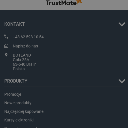
KONTAKT
+48 62 593 10 54
Napisz do nas
BOTLAND
PHPSESSID
PHP.net
Gola 25A
botland.com.pl
63-640 Bralin
Polska
PRODUKTY
Promocje
Nowe produkty
Najczęściej kupowane
Kursy elektroniki