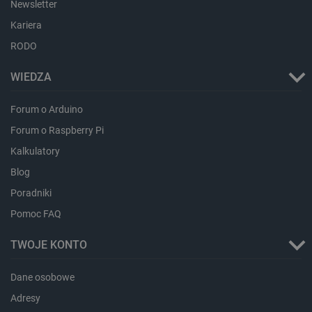
Newsletter
Kariera
RODO
WIEDZA
isListDisplay
botland.com.pl
Forum o Arduino
Forum o Raspberry Pi
Kalkulatory
Blog
_lb_ccc
.botland.com.pl
Poradniki
Pomoc FAQ
TWOJE KONTO
Dane osobowe
Adresy