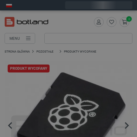
Wyślemy w poniedziałek
0
MENU
STRONA GŁÓWNA
POZOSTAŁE
PRODUKTY WYCOFANE
PRODUKT WYCOFANY