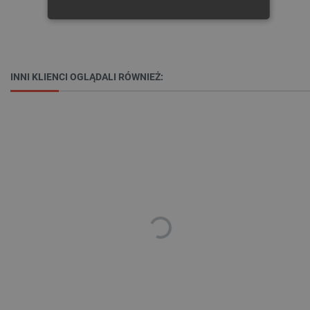
NIEZBĘDNE
WYDAJNOŚĆ
TARGETOWANIE
INNI KLIENCI OGLĄDALI RÓWNIEŻ:
FUNKCJONALNOŚĆ
Niezbędne
Wydajność
Targetowanie
Funkcjonalność
Niezbędne pliki cookie umożliwiają korzystanie z
podstawowych funkcji strony internetowej, takich
jak logowanie użytkownika i zarządzanie kontem.
Bez niezbędnych plików cookie nie można
prawidłowo korzystać ze strony internetowej.
Provider /
Nazwa
Domena
PrestaShop-[abcdef0123456789]{32}
.botland.com.pl