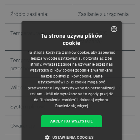
Źródło zasilania:
Zasilanie z urządzenia
Temperatura pracy:
-25 do +50°C
Ta strona używa plików
(zalecana)
cookie
POLISH
Ta strona korzysta z plików cookie, aby zapewnić
CZECH
lepszą wygodę użytkowania. Korzystając z tej
Temperatura
-20 do +60°C
strony, wyrażasz zgodę na używanie przez nas
ENGLISH
przechowywania:
(zalecana)
wszystkich plików cookie zgodnie z warunkami
naszej polityki plików cookie. Dane
GERMAN
użytkowników i pliki cookie mogą być
Wilgotność:
5 ~ 95% (zalecana)
przetwarzane i wykorzystywane do personalizacji
reklam. Jeśli nie wyrażasz na to zgody przejdź
do "Ustawienia cookies" i dokonaj wyboru.
System plików:
FAT32
Dowiedz się więcej
AKCEPTUJ WSZYSTKIE
Gwarancja:
Wieczysta
USTAWIENIA COOKIES