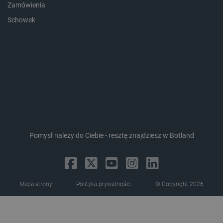
Zamówienia
Schowek
critData
botland.com.pl
Pomysł należy do Ciebie - resztę znajdziesz w Botland
CookieScriptConsent
CookieScript
botland.com.pl
Mapa strony
Polityka prywatności
© Copyright 2026