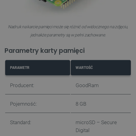
Nadruk na karcie pamięci może się różnić od widocznego na zdjęciu,
jednakże parametry są w pełni zachowane.
Parametry karty pamięci
PARAMETR
WARTOŚĆ
Producent:
GoodRam
Pojemność:
8 GB
Standard:
microSD – Secure
Digital