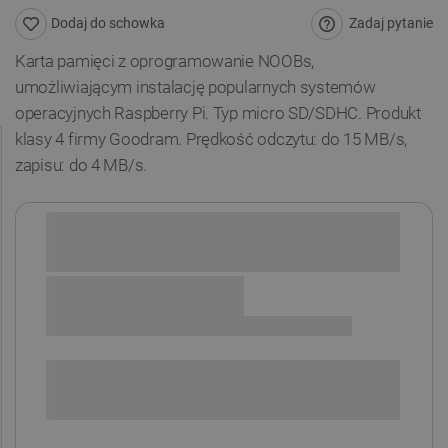
Zadaj pytanie
Dodaj do schowka
Karta pamięci z oprogramowanie NOOBs,
umożliwiającym instalację popularnych systemów
operacyjnych Raspberry Pi
.
Typ micro SD/SDHC.
Produkt
klasy 4 firmy Goodram. Prędkość odczytu: do 15 MB/s,
zapisu: do 4 MB/s.
Sprawdź opcje płatności i finansowania:
SPRAWDŹ ILOŚĆ
i
Niedostępny
Produkt wycofany