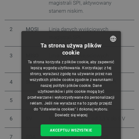
magistrali SPI, aktywowany
stanem niskim.
2
MOSI
Linia danych wyjściowych
magistrali SPI.
Ta strona używa plików
cookie
3
MISO
Linia danych wejściowych
POLISH
Ta strona korzysta z plików cookie, aby zapewnić
magistrali SPI.
CZECH
lepszą wygodę użytkowania. Korzystając z tej
strony, wyrażasz zgodę na używanie przez nas
ENGLISH
wszystkich plików cookie zgodnie z warunkami
4
SCLK
Linia zegarowa magistrali SPI.
naszej polityki plików cookie. Dane
GERMAN
użytkowników i pliki cookie mogą być
przetwarzane i wykorzystywane do personalizacji
5
GND
Masa układu.
reklam. Jeśli nie wyrażasz na to zgody przejdź
do "Ustawienia cookies" i dokonaj wyboru.
Dowiedz się więcej
6
5V
Napięcie zasilania od 3,3 V do 5 V
AKCEPTUJ WSZYSTKIE
7
SDA
Linia danych wyjściowych