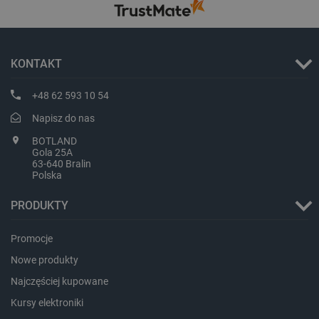
KONTAKT
critData
botland.com.pl
+48 62 593 10 54
Napisz do nas
BOTLAND
Gola 25A
63-640 Bralin
Polska
PRODUKTY
Promocje
CookieScriptConsent
CookieScript
botland.com.pl
Nowe produkty
Najczęściej kupowane
Kursy elektroniki