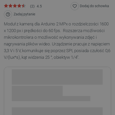
Dodaj do schowka
(
2
)
4.5
Zadaj pytanie
Moduł z kamerą dla Arduino 2 MPx o rozdzielczości 1600
x 1200 px i prędkości do 60 fps. Rozszerza możliwości
mikrokontrolera o możliwość wykonywania zdjęć i
nagrywania plików wideo. Urządzenie pracuje z napięciem
3,3 V i 5 V, komunikuje się poprzez SPI, posiada czułość 0,6
V/(lux*s), kąt widzenia 25 °, obiektyw 1/4''.
Sprawdź opcje płatności i finansowania:
SPRAWDŹ ILOŚĆ