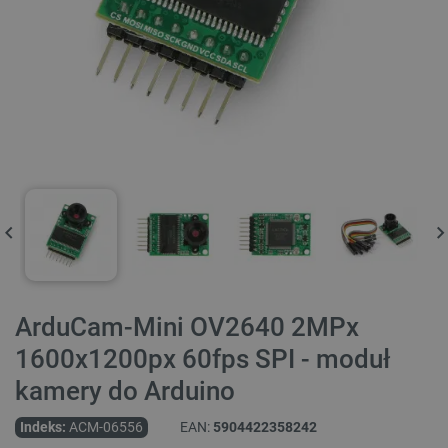
ArduCam-Mini OV2640 2MPx
1600x1200px 60fps SPI - moduł
kamery do Arduino
Indeks:
ACM-06556
EAN:
5904422358242