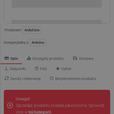
i
Niedostępny
Produkt wycofany
Producent:
ArduCam
Kompatybilny z:
Arduino
Opis
Szczegóły produktu
Dostawa
Załączniki
FAQ
Opinie
Zwroty i reklamacje
Bezpieczeństwo produktu
Uwaga!
Sprzedaż produktu została zakończona. Sprawdź
inne w
tej kategorii
.