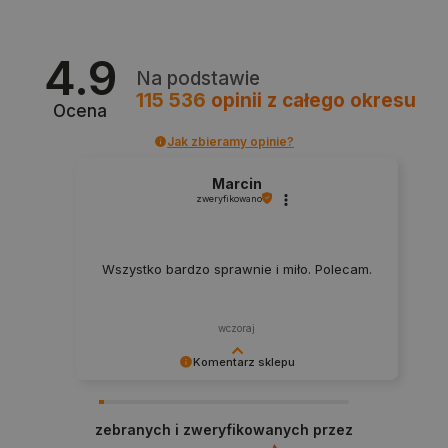
4.9
Na podstawie
115 536
opinii
z całego okresu
Ocena
Jak zbieramy opinie?
isListDisplay
botland.com.pl
Marcin
zweryfikowano
Wszystko bardzo sprawnie i miło. Polecam.
_lb_ccc
.botland.com.pl
wczoraj
Komentarz sklepu
Dziękujemy za najwyższą ocenę. Cieszymy się,
że nasz sprzęt trafił w dobre ręce. Polecamy się
zebranych i zweryfikowanych przez
na przyszłość.