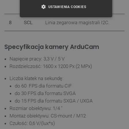
magistrali I2C.
USTAWIENIA COOKIES
NIEZBĘDNE
WYDAJNOŚĆ
8
SCL
Linia zegarowa magistrali I2C.
TARGETOWANIE
Specyfikacja kamery ArduCam
FUNKCJONALNOŚĆ
Napięcie pracy: 3,3 V / 5 V
Rozdzielczość: 1600 x 1200 Px (2 MPx)
Niezbędne
Wydajność
Targetowanie
Liczba klatek na sekundę:
Funkcjonalność
do 60 FPS dla formatu CIF
do 30 FPS dla formatu SVGA
Niezbędne pliki cookie umożliwiają korzystanie z
podstawowych funkcji strony internetowej, takich
do 15 FPS dla formatu SXGA / UXGA
jak logowanie użytkownika i zarządzanie kontem.
Bez niezbędnych plików cookie nie można
Rozmiar obiektywu: 1/4 "
prawidłowo korzystać ze strony internetowej.
Montaż obiektywu: CS-mount / M12
Provider /
Nazwa
Czułość: 0,6 V/(lux*s)
Domena