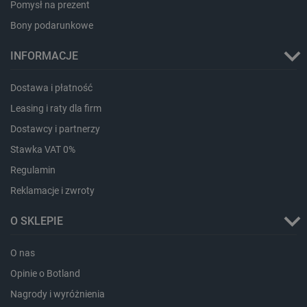
Pomysł na prezent
Bony podarunkowe
INFORMACJE
Dostawa i płatność
LaVisitorId_Ym90bGFuZC5sYWRlc2suY29tLw
.botland.com.pl
Leasing i raty dla firm
Dostawcy i partnerzy
Stawka VAT 0%
critCartData
botland.com.pl
Regulamin
Reklamacje i zwroty
O SKLEPIE
O nas
Opinie o Botland
critAccountId
botland.com.pl
Nagrody i wyróżnienia