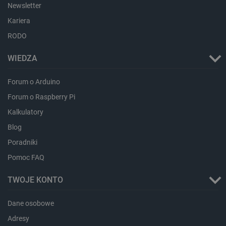
Newsletter
Kariera
RODO
WIEDZA
Forum o Arduino
Forum o Raspberry Pi
Kalkulatory
Storage declaration
Blog
Storage
Nazwa
Opis
type
Poradniki
_uetvid_exp
Pamięć
Pomoc FAQ
lokalna
dlapi_ucp
Pamięć
TWOJE KONTO
lokalna
_cltk
Pamięć
Dane osobowe
sesji
Adresy
smforms
Pamięć