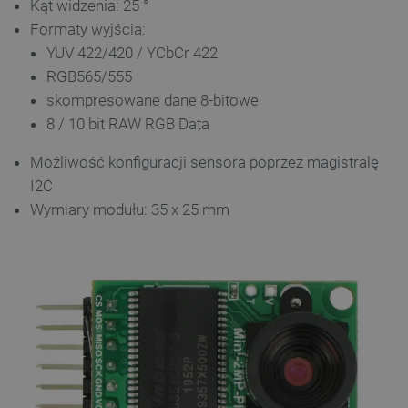
Kąt widzenia: 25 °
PrestaShop-[abcdef0123456789]{32}
.botland.com.pl
Formaty wyjścia:
YUV 422/420 / YCbCr 422
RGB565/555
_lb
.botland.com.pl
skompresowane dane 8-bitowe
8 / 10 bit RAW RGB Data
Możliwość konfiguracji sensora poprzez magistralę
I2C
Wymiary modułu: 35 x 25 mm
Polityce prywatności Google
VISITOR_PRIVACY_METADATA
YouTube
.youtube.com