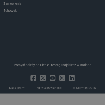
lokalna
Zamówienia
_smvc
Pamięć
Schowek
lokalna
lbx_ac_easystorage
Pamięć
sesji
dlapi_consent
Pamięć
lokalna
_uetvid
Pamięć
lokalna
_smsps
Pamięć
lokalna
lastExternalReferrer
Pamięć
lokalna
Pomysł należy do Ciebie - resztę znajdziesz w Botland
ea_lu_ts
Pamięć
lokalna
ea_gu_ts
Pamięć
lokalna
Mapa strony
Polityka prywatności
© Copyright 2026
_gcl_ls
Pamięć
lokalna
_smps
Pamięć
lokalna