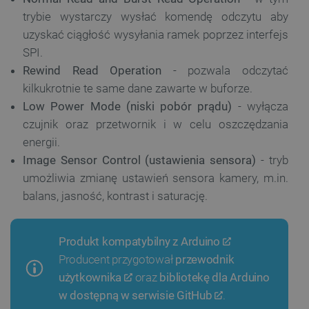
trybie wystarczy wysłać komendę odczytu aby
uzyskać ciągłość wysyłania ramek poprzez interfejs
SPI.
Rewind Read Operation
- pozwala odczytać
kilkukrotnie te same dane zawarte w buforze.
Low Power Mode (niski pobór prądu)
- wyłącza
czujnik oraz przetwornik i w celu oszczędzania
energii.
Image Sensor Control (ustawienia sensora)
- tryb
umożliwia zmianę ustawień sensora kamery, m.in.
balans, jasność, kontrast i saturację.
Produkt kompatybilny z
Arduino
Producent przygotował
przewodnik
użytkownika
oraz
bibliotekę dla Arduino
w dostępną w serwisie GitHub
.