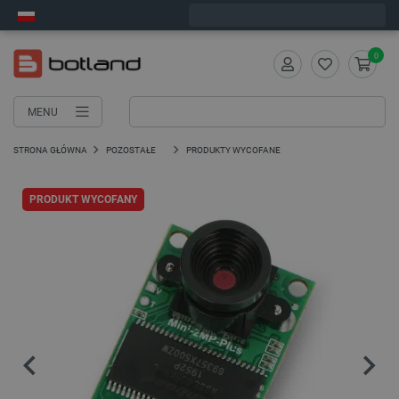
Zamów w ciągu:
5
:
23
:
57
, a wyślemy dziś!
0
MENU
STRONA GŁÓWNA
POZOSTAŁE
PRODUKTY WYCOFANE
PRODUKT WYCOFANY