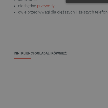
niezbędne
przewody
NIE
dwie przeciwwagi dla cięższych i lżejszych telefo
Niezbędne pliki cookie umożl
Bez niezbędnych plików cooki
Nazwa
INNI KLIENCI OGLĄDALI RÓWNIEŻ:
PrestaShop-[abcdef0123456
_lb
VISITOR_PRIVACY_METAD
Polityce prywa