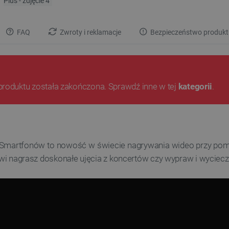
FAQ
Zwroty i reklamacje
Bezpieczeństwo produkt
produktu została zakończona. Sprawdź inne w tej
kategorii
.
la Smartfonów to nowość w świecie nagrywania wideo przy po
lowi nagrasz doskonałe ujęcia z koncertów czy wypraw i wyciecz