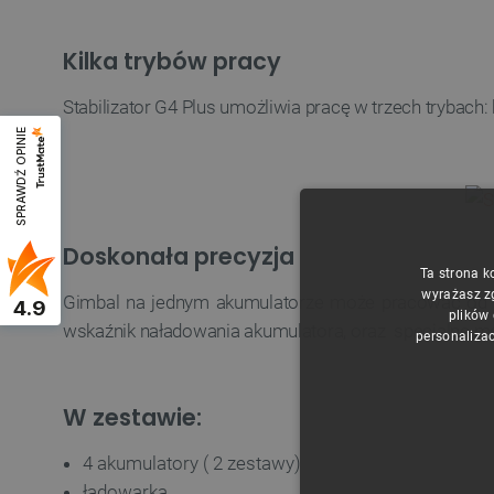
Kilka trybów pracy
Stabilizator G4 Plus umożliwia pracę w trzech trybach
SPRAWDŹ OPINIE
Doskonała precyzja
Ta strona k
wyrażasz z
Gimbal na jednym akumulatorze może pracować od 2 
4.9
plików
wskaźnik naładowania akumulatora, oraz specjalne m
personalizac
W zestawie:
4 akumulatory ( 2 zestawy)
ładowarka,