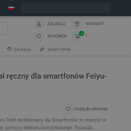
Zamów w ciągu:
12
:
48
:
09
, a wyślemy dziś!
ZALOGUJ
KONTAKT
0
SCHOWEK
Edukacja
Smart Home
al ręczny dla smartfonów Feiyu-
Dodaj do schowka
Feyiu Tech dedykowany dla Smartfonów to nowość w
rzy pomocy telefonu komórkowego. Pozwala