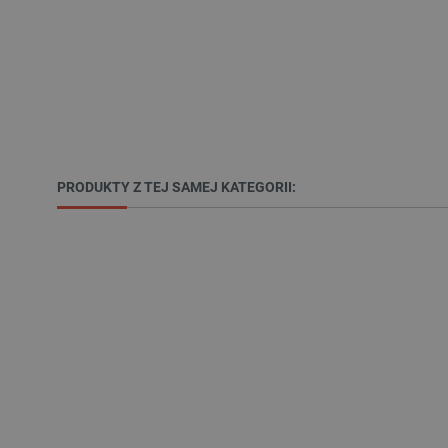
__cf_bm
__cf_bm
PHPSESSID
PRODUKTY Z TEJ SAMEJ KATEGORII:
_smvs
LaSID
__cf_bm