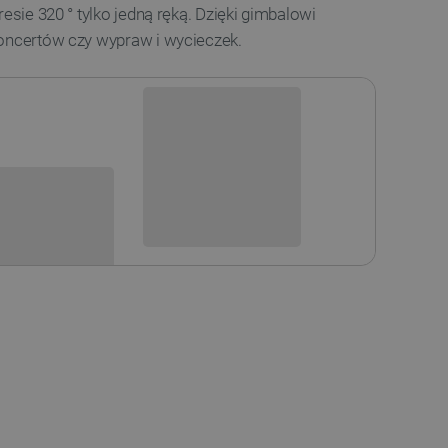
resie 320 ° tylko jedną ręką. Dzięki gimbalowi
koncertów czy wypraw i wycieczek.
Niedostępny
i
Produkt wycofany
sowania: