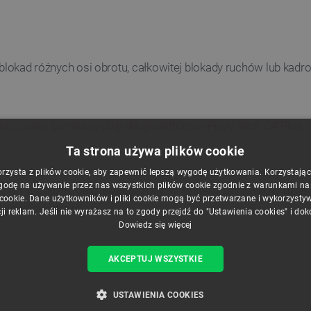
: blokad różnych osi obrotu, całkowitej blokady ruchów lub kad
Ta strona używa plików cookie
orzysta z plików cookie, aby zapewnić lepszą wygodę użytkowania. Korzystając z
godę na używanie przez nas wszystkich plików cookie zgodnie z warunkami nasz
do 3 godzin. Jest wyposażony w system zatrzasków dzięki k
 cookie. Dane użytkowników i pliki cookie mogą być przetwarzane i wykorzysty
ocowanie statywu.
ji reklam. Jeśli nie wyrażasz na to zgody przejdź do "Ustawienia cookies" i do
Dowiedz się więcej
AKCEPTUJ WSZYSTKIE
USTAWIENIA COOKIES