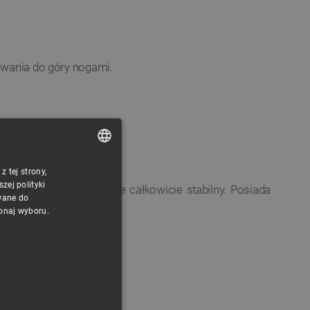
rowania do góry nogami.
 tej strony,
POLISH
ej polityki
tórym smartfon będzie całkowicie stabilny. Posiada
CZECH
wane do
konaj wyboru.
ENGLISH
GERMAN