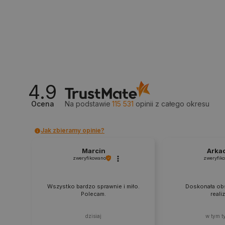
isListDisplay
_lb_ccc
critData
4.9
Ocena
Na podstawie
115 531
opinii
z całego okresu
CookieScriptConsent
Jak zbieramy opinie?
LaVisitorId_Ym90bGFuZC5
Marcin
Arka
zweryfikowano
zweryfik
critCartData
Wszystko bardzo sprawnie i miło.
Doskonała obs
Polecam.
reali
critAccountId
dzisiaj
w tym t