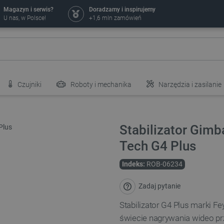
Magazyn i serwis?
Doradzamy i inspirujemy
U nas, w Polsce!
+1,6 mln zamówień
Czujniki
Roboty i mechanika
Narzędzia i zasilanie
Stabilizator Gimb
Tech G4 Plus
Indeks:
ROB-06234
Zadaj pytanie
Stabilizator G4 Plus marki 
świecie nagrywania wideo p